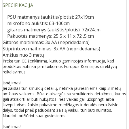
SPECIFIKACIJA
PSU matmenys (aukštis/plotis): 27x19cm
mikrofono aukštis: 63-100cm
gitaros matmenys (aukštis/plotis): 72x24cm
Pakuotės matmenys: 25,5 x 11 x 72 ,5 cm
Gitaros maitinimas: 3x AA (nepridedama)
Stiprintuvo maitinimas: 3x AA (nepridedamas)
Amžius nuo 3 metų
Prekė turi CE ženklinimą, kuriuo gamintojas informuoja, kad
produktas atitinka jam taikomus Europos Komisijos direktyvų
reikalavimus.
Įspėjimas!
Jei žaislas turi smulkių detalių, netinka jaunesniems kaip 3 metų
amžiaus vaikams. Būkite atsargūs su smulkiomis detalėmis, kurios
gali atsiskirti ar būti nukąstos, nes vaikas gali užspringti arba
įkvėpti! Visos žaislо pakavimo medžiagos ir detalės nėra žaislo
dalys, todėl prieš paduodant žaislą vaikui, turi būti nuimtos.
Naudoti prižiūrint suaugusiesiems.
Įspėjimas!