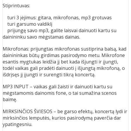
Stiprintuvas:
turi 3 įėjimus: gitara, mikrofonas, mp3 grotuvas
turi garsumo valdiklį
prijungę savo mp3, galite laisvai dainuoti kartu su
dainininku savo mėgstamas dainas.
Mikrofonas: prijungtas mikrofonas sustiprina balsą, kad
dainininkas būtų girdimas pasirodymo metu. Mikrofone
esantis mygtukas leidžia jį bet kada išjungti ir įjungti,
todėl vaikas gali pradėti dainuoti į išjungtą mikrofoną, o
išdrįsęs jį įjungti ir surengti tikrą koncertą.
MP3 INPUT – vaikas gali žaisti ir dainuoti kartu su
mėgstamomis dainomis fone, o tai sumažina scenos
baimę.
MIRKSINČIOS ŠVIESOS – be garso efektų, koncertą lydi ir
mirksinčios lemputės, kurios pasirodymą paverčia dar
ypatingesniu.