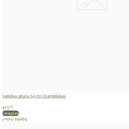
Vaikiška gitara 54 cm Drambliukas
..
32
€15
Į krepšelį
Į norų sąrašą