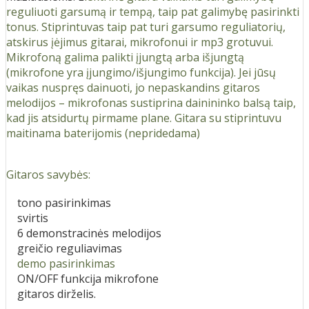
reguliuoti garsumą ir tempą, taip pat galimybę pasirinkti
tonus. Stiprintuvas taip pat turi garsumo reguliatorių,
atskirus įėjimus gitarai, mikrofonui ir mp3 grotuvui.
Mikrofoną galima palikti įjungtą arba išjungtą
(mikrofone yra įjungimo/išjungimo funkcija). Jei jūsų
vaikas nuspręs dainuoti, jo nepaskandins gitaros
melodijos – mikrofonas sustiprina dainininko balsą taip,
kad jis atsidurtų pirmame plane. Gitara su stiprintuvu
maitinama baterijomis (nepridedama)
Gitaros savybės:
tono pasirinkimas
svirtis
6 demonstracinės melodijos
greičio reguliavimas
demo pasirinkimas
ON/OFF funkcija mikrofone
gitaros dirželis.