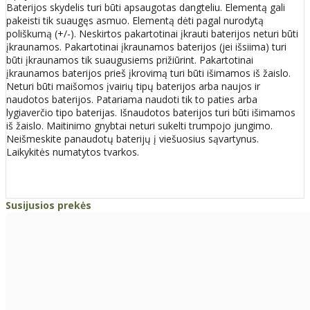
Baterijos skydelis turi būti apsaugotas dangteliu. Elementą gali
pakeisti tik suaugęs asmuo. Elementą dėti pagal nurodytą
poliškumą (+/-). Neskirtos pakartotinai įkrauti baterijos neturi būti
įkraunamos. Pakartotinai įkraunamos baterijos (jei išsiima) turi
būti įkraunamos tik suaugusiems prižiūrint. Pakartotinai
įkraunamos baterijos prieš įkrovimą turi būti išimamos iš žaislo.
Neturi būti maišomos įvairių tipų baterijos arba naujos ir
naudotos baterijos. Patariama naudoti tik to paties arba
lygiaverčio tipo baterijas. Išnaudotos baterijos turi būti išimamos
iš žaislo. Maitinimo gnybtai neturi sukelti trumpojo jungimo.
Neišmeskite panaudotų baterijų į viešuosius sąvartynus.
Laikykitės numatytos tvarkos.
Susijusios prekės