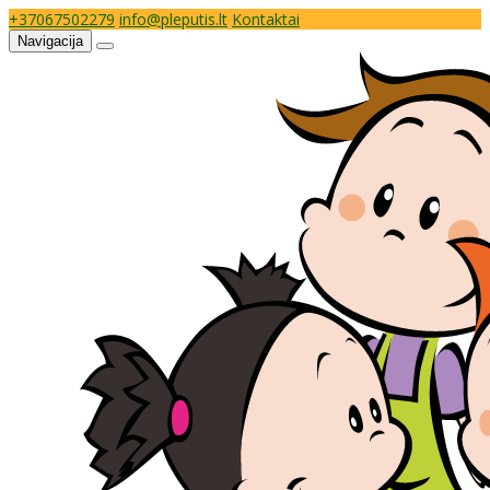
+37067502279
info@pleputis.lt
Kontaktai
Navigacija