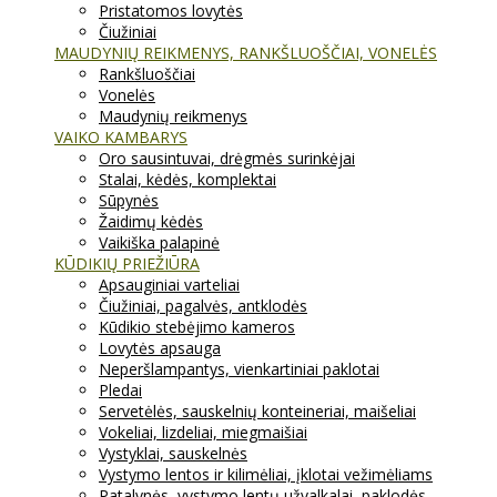
Pristatomos lovytės
Čiužiniai
MAUDYNIŲ REIKMENYS, RANKŠLUOŠČIAI, VONELĖS
Rankšluoščiai
Vonelės
Maudynių reikmenys
VAIKO KAMBARYS
Oro sausintuvai, drėgmės surinkėjai
Stalai, kėdės, komplektai
Sūpynės
Žaidimų kėdės
Vaikiška palapinė
KŪDIKIŲ PRIEŽIŪRA
Apsauginiai varteliai
Čiužiniai, pagalvės, antklodės
Kūdikio stebėjimo kameros
Lovytės apsauga
Neperšlampantys, vienkartiniai paklotai
Pledai
Servetėlės, sauskelnių konteineriai, maišeliai
Vokeliai, lizdeliai, miegmaišiai
Vystyklai, sauskelnės
Vystymo lentos ir kilimėliai, įklotai vežimėliams
Patalynės, vystymo lentų užvalkalai, paklodės