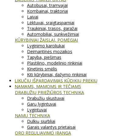
Autobusai, tramvajai
Kombainai, traktoriai
Laivai
Lėktuvai, sraigtasparniai
Traukiniai, trasos, garažai
Automobiliai, sunkvežimiai
KŪRYBINIAI ŽAISLAI, POMĖGIAI
Lyginimo karoliukai
Deimantinės mozaikos
Tapyba, piešimas
Plastilino, modelinio rinkiniai
Kinetinis smėlis
Kiti kūrybiniai, dažymo rinkiniai
LIKUČIŲ IŠPARDAVIMAS KŪDIKIŲ PREKIŲ
NAMAMS, MAMOMS IR TĖČIAMS
DRABUŽIŲ PRIEŽIŪROS TECHNIKA
Drabužių skustuvai
Garų lygintuvai
Lygintuvai
NAMŲ TECHNIKA
Dulkių siurbliai
Garais valantys prietaisai
ORO REGULIAVIMO ĮRANGA