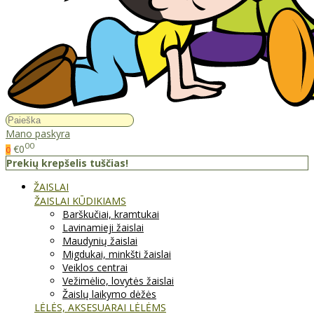
Mano paskyra
00
€0
0
Prekių krepšelis tuščias!
ŽAISLAI
ŽAISLAI KŪDIKIAMS
Barškučiai, kramtukai
Lavinamieji žaislai
Maudynių žaislai
Migdukai, minkšti žaislai
Veiklos centrai
Vežimėlio, lovytės žaislai
Žaislų laikymo dėžės
LĖLĖS, AKSESUARAI LĖLĖMS