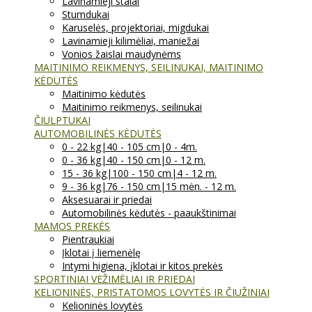
Lavinamieji stalai
Stumdukai
Karuselės, projektoriai, migdukai
Lavinamieji kilimėliai, maniežai
Vonios žaislai maudynėms
MAITINIMO REIKMENYS, SEILINUKAI, MAITINIMO
KĖDUTĖS
Maitinimo kėdutės
Maitinimo reikmenys, seilinukai
ČIULPTUKAI
AUTOMOBILINĖS KĖDUTĖS
0 - 22 kg|40 - 105 cm|0 - 4m.
0 - 36 kg|40 - 150 cm|0 - 12 m.
15 - 36 kg|100 - 150 cm|4 - 12 m.
9 - 36 kg|76 - 150 cm|15 mėn. - 12 m.
Aksesuarai ir priedai
Automobilinės kėdutės - paaukštinimai
MAMOS PREKĖS
Pientraukiai
Įklotai į liemenėlę
Intymi higiena, įklotai ir kitos prekės
SPORTINIAI VEŽIMĖLIAI IR PRIEDAI
KELIONINĖS, PRISTATOMOS LOVYTĖS IR ČIUŽINIAI
Kelioninės lovytės