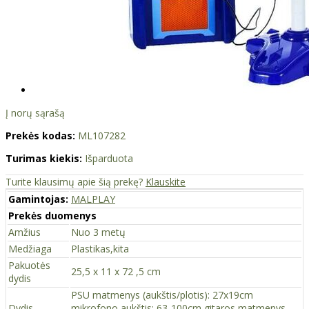
Į norų sąrašą
Prekės kodas:
ML107282
Turimas kiekis:
Išparduota
Turite klausimų apie šią prekę?
Klauskite
Gamintojas:
MALPLAY
Prekės duomenys
Amžius
Nuo 3 metų
Medžiaga
Plastikas,kita
Pakuotės
25,5 x 11 x 72 ,5 cm
dydis
PSU matmenys (aukštis/plotis): 27x19cm
Dydis
mikrofono aukštis: 63-100cm gitaros matmenys