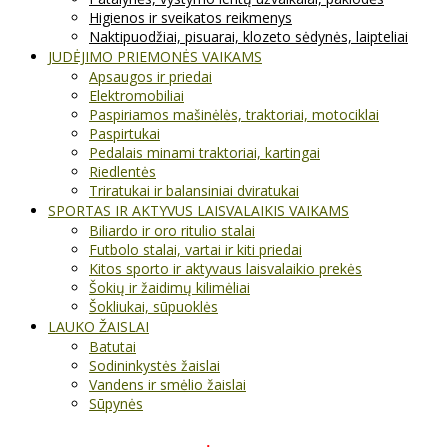
Higienos ir sveikatos reikmenys
Naktipuodžiai, pisuarai, klozeto sėdynės, laipteliai
JUDĖJIMO PRIEMONĖS VAIKAMS
Apsaugos ir priedai
Elektromobiliai
Paspiriamos mašinėlės, traktoriai, motociklai
Paspirtukai
Pedalais minami traktoriai, kartingai
Riedlentės
Triratukai ir balansiniai dviratukai
SPORTAS IR AKTYVUS LAISVALAIKIS VAIKAMS
Biliardo ir oro ritulio stalai
Futbolo stalai, vartai ir kiti priedai
Kitos sporto ir aktyvaus laisvalaikio prekės
Šokių ir žaidimų kilimėliai
Šokliukai, sūpuoklės
LAUKO ŽAISLAI
Batutai
Sodininkystės žaislai
Vandens ir smėlio žaislai
Sūpynės