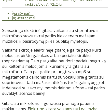
(aukštis/plotis): 72x24cm
Aprašymas
(0) Atsiliepimai
Sensacinga elektrinė gitara vaikams su stiprintuvu ir
mikrofono stovu tikrai patiks kiekvienam mažajam
muzikos ir pasirodymų prieš publiką mylėtojui.
Vaikams skirtoje elektrinėje gitaroje galite patys kurti
melodijas pirštų galiukais arba specialiu kirtikliu
(nepridedama). Taip pat galite naudoti specialų mygtuką
su įkeltomis melodijomis, kuriame yra gitara su
mikrofonu. Taip pat galite prijungti savo mp3 su
mėgstamomis dainomis kartu su vokalu prie gitaros su
stiprintuvu – tada mažasis atlikėjas turės galimybę groti
ir dainuoti su savo mylimomis dainomis fone – tai padės
suvaldyti scenos baimę!
Gitara su mikrofonu – geriausia pramoga patiems
mažiausiems. E
lektrinė gitara vaikams turi galimybę