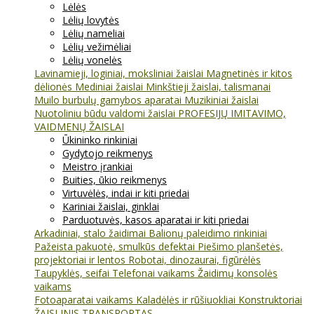
Lėlės
Lėlių lovytės
Lėlių nameliai
Lėlių vežimėliai
Lėlių vonelės
Lavinamieji, loginiai, moksliniai žaislai
Magnetinės ir kitos
dėlionės
Mediniai žaislai
Minkštieji žaislai, talismanai
Muilo burbulų gamybos aparatai
Muzikiniai žaislai
Nuotoliniu būdu valdomi žaislai
PROFESIJŲ IMITAVIMO,
VAIDMENŲ ŽAISLAI
Ūkininko rinkiniai
Gydytojo reikmenys
Meistro įrankiai
Buities, ūkio reikmenys
Virtuvėlės, indai ir kiti priedai
Kariniai žaislai, ginklai
Parduotuvės, kasos aparatai ir kiti priedai
Arkadiniai, stalo žaidimai
Balionų paleidimo rinkiniai
Pažeista pakuotė, smulkūs defektai
Piešimo planšetės,
projektoriai ir lentos
Robotai, dinozaurai, figūrėlės
Taupyklės, seifai
Telefonai vaikams
Žaidimų konsolės
vaikams
Fotoaparatai vaikams
Kaladėlės ir rūšiuokliai
Konstruktoriai
ŽAISLINIS TRANSPORTAS