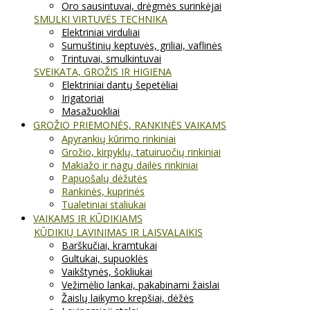
Oro sausintuvai, drėgmės surinkėjai
SMULKI VIRTUVĖS TECHNIKA
Elektriniai virduliai
Sumuštinių keptuvės, griliai, vaflinės
Trintuvai, smulkintuvai
SVEIKATA, GROŽIS IR HIGIENA
Elektriniai dantų šepetėliai
Irigatoriai
Masažuokliai
GROŽIO PRIEMONĖS, RANKINĖS VAIKAMS
Apyrankių kūrimo rinkiniai
Grožio, kirpyklų, tatuiruočių rinkiniai
Makiažo ir nagų dailės rinkiniai
Papuošalų dėžutės
Rankinės, kuprinės
Tualetiniai staliukai
VAIKAMS IR KŪDIKIAMS
KŪDIKIŲ LAVINIMAS IR LAISVALAIKIS
Barškučiai, kramtukai
Gultukai, supuoklės
Vaikštynės, šokliukai
Vežimėlio lankai, pakabinami žaislai
Žaislų laikymo krepšiai, dėžės