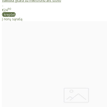
Vaikiška gitara su mikrofonu ant stovo
..
90
€24
Į krepšelį
Į norų sąrašą