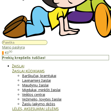
Mano paskyra
00
€0
0
Prekių krepšelis tuščias!
ŽAISLAI
ŽAISLAI KŪDIKIAMS
Barškučiai, kramtukai
Lavinamieji žaislai
Maudynių žaislai
Migdukai, minkšti žaislai
Veiklos centrai
Vežimėlio, lovytės žaislai
Žaislų laikymo dėžės
LĖLĖS, AKSESUARAI LĖLĖMS