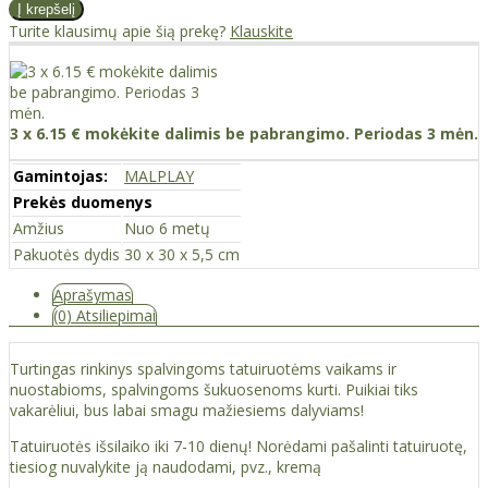
Turite klausimų apie šią prekę?
Klauskite
3 x 6.15 € mokėkite dalimis be pabrangimo. Periodas 3 mėn.
Gamintojas:
MALPLAY
Prekės duomenys
Amžius
Nuo 6 metų
Pakuotės dydis
30 x 30 x 5,5 cm
Aprašymas
(0) Atsiliepimai
Turtingas rinkinys spalvingoms tatuiruotėms vaikams ir
nuostabioms, spalvingoms šukuosenoms kurti. Puikiai tiks
vakarėliui, bus labai smagu mažiesiems dalyviams!
Tatuiruotės išsilaiko iki 7-10 dienų! Norėdami pašalinti tatuiruotę,
tiesiog nuvalykite ją naudodami, pvz., kremą