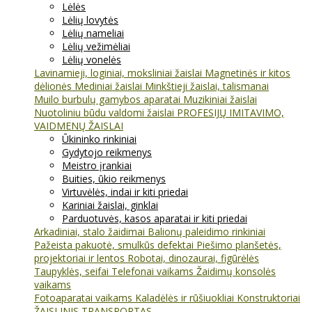
Lėlės
Lėlių lovytės
Lėlių nameliai
Lėlių vežimėliai
Lėlių vonelės
Lavinamieji, loginiai, moksliniai žaislai
Magnetinės ir kitos
dėlionės
Mediniai žaislai
Minkštieji žaislai, talismanai
Muilo burbulų gamybos aparatai
Muzikiniai žaislai
Nuotoliniu būdu valdomi žaislai
PROFESIJŲ IMITAVIMO,
VAIDMENŲ ŽAISLAI
Ūkininko rinkiniai
Gydytojo reikmenys
Meistro įrankiai
Buities, ūkio reikmenys
Virtuvėlės, indai ir kiti priedai
Kariniai žaislai, ginklai
Parduotuvės, kasos aparatai ir kiti priedai
Arkadiniai, stalo žaidimai
Balionų paleidimo rinkiniai
Pažeista pakuotė, smulkūs defektai
Piešimo planšetės,
projektoriai ir lentos
Robotai, dinozaurai, figūrėlės
Taupyklės, seifai
Telefonai vaikams
Žaidimų konsolės
vaikams
Fotoaparatai vaikams
Kaladėlės ir rūšiuokliai
Konstruktoriai
ŽAISLINIS TRANSPORTAS