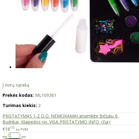
Į norų sąrašą
Prekės kodas:
ML109361
Turimas kiekis:
2
PRISTATYMAS 1-2 D.D. NEMOKAMAI atsiimkite Bičiulių 6,
Budrikai, Klaipėdos raj. VISA PRISTATYMO INFO <čia>
10
€18
su PVM