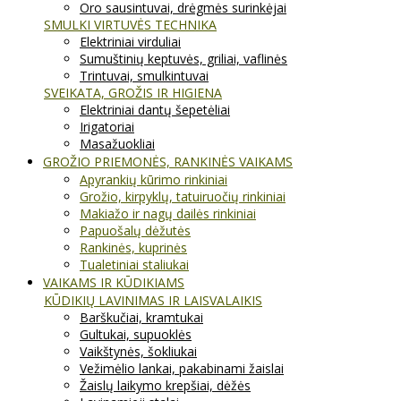
Oro sausintuvai, drėgmės surinkėjai
SMULKI VIRTUVĖS TECHNIKA
Elektriniai virduliai
Sumuštinių keptuvės, griliai, vaflinės
Trintuvai, smulkintuvai
SVEIKATA, GROŽIS IR HIGIENA
Elektriniai dantų šepetėliai
Irigatoriai
Masažuokliai
GROŽIO PRIEMONĖS, RANKINĖS VAIKAMS
Apyrankių kūrimo rinkiniai
Grožio, kirpyklų, tatuiruočių rinkiniai
Makiažo ir nagų dailės rinkiniai
Papuošalų dėžutės
Rankinės, kuprinės
Tualetiniai staliukai
VAIKAMS IR KŪDIKIAMS
KŪDIKIŲ LAVINIMAS IR LAISVALAIKIS
Barškučiai, kramtukai
Gultukai, supuoklės
Vaikštynės, šokliukai
Vežimėlio lankai, pakabinami žaislai
Žaislų laikymo krepšiai, dėžės