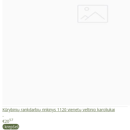
Kūrybinių rankdarbių rinkinys 1120 vienetų veltinio karoliukai
..
57
€20
Į krepšelį