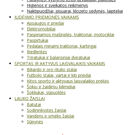
Higienos ir sveikatos reikmenys
Naktipuodžiai, pisuarai, klozeto sėdynės, laipteliai
JUDĖJIMO PRIEMONĖS VAIKAMS
Apsaugos ir priedai
Elektromobiliai
Paspiriamos mašinėlės, traktoriai, motociklai
Paspirtukai
Pedalais minami traktoriai, kartingai
Riedlentės
Triratukai ir balansiniai dviratukai
SPORTAS IR AKTYVUS LAISVALAIKIS VAIKAMS
Biliardo ir oro ritulio stalai
Futbolo stalai, vartai ir kiti priedai
Kitos sporto ir aktyvaus laisvalaikio prekės
Šokių ir žaidimų kilimėliai
Šokliukai, sūpuoklės
LAUKO ŽAISLAI
Batutai
Sodininkystės žaislai
Vandens ir smėlio žaislai
Sūpynės