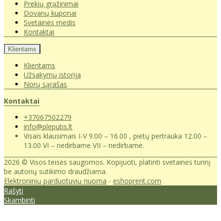
Prekių grąžinimai
Dovanų kuponai
Svetainės medis
Kontaktai
Klientams
Klientams
Užsakymų istorija
Norų sąrašas
Kontaktai
+37067502279
info@pleputis.lt
Visais klausimais I-V 9.00 – 16.00 , pietų pertrauka 12.00 –
13.00 VI – nedirbame VII – nedirbame.
2026 © Visos teisės saugomos. Kopijuoti, platinti svetainės turinį
be autorių sutikimo draudžiama.
Elektroninių parduotuvių nuoma
-
eshoprent.com
Rašyti
Skambinti