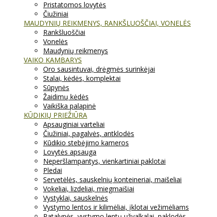
Pristatomos lovytės
Čiužiniai
MAUDYNIŲ REIKMENYS, RANKŠLUOŠČIAI, VONELĖS
Rankšluoščiai
Vonelės
Maudynių reikmenys
VAIKO KAMBARYS
Oro sausintuvai, drėgmės surinkėjai
Stalai, kėdės, komplektai
Sūpynės
Žaidimų kėdės
Vaikiška palapinė
KŪDIKIŲ PRIEŽIŪRA
Apsauginiai varteliai
Čiužiniai, pagalvės, antklodės
Kūdikio stebėjimo kameros
Lovytės apsauga
Neperšlampantys, vienkartiniai paklotai
Pledai
Servetėlės, sauskelnių konteineriai, maišeliai
Vokeliai, lizdeliai, miegmaišiai
Vystyklai, sauskelnės
Vystymo lentos ir kilimėliai, įklotai vežimėliams
Patalynės, vystymo lentų užvalkalai, paklodės