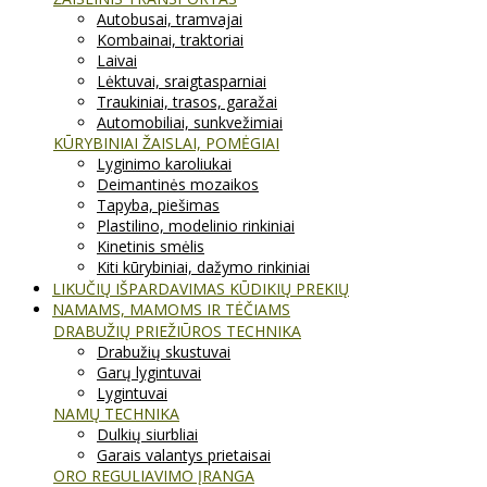
Autobusai, tramvajai
Kombainai, traktoriai
Laivai
Lėktuvai, sraigtasparniai
Traukiniai, trasos, garažai
Automobiliai, sunkvežimiai
KŪRYBINIAI ŽAISLAI, POMĖGIAI
Lyginimo karoliukai
Deimantinės mozaikos
Tapyba, piešimas
Plastilino, modelinio rinkiniai
Kinetinis smėlis
Kiti kūrybiniai, dažymo rinkiniai
LIKUČIŲ IŠPARDAVIMAS KŪDIKIŲ PREKIŲ
NAMAMS, MAMOMS IR TĖČIAMS
DRABUŽIŲ PRIEŽIŪROS TECHNIKA
Drabužių skustuvai
Garų lygintuvai
Lygintuvai
NAMŲ TECHNIKA
Dulkių siurbliai
Garais valantys prietaisai
ORO REGULIAVIMO ĮRANGA