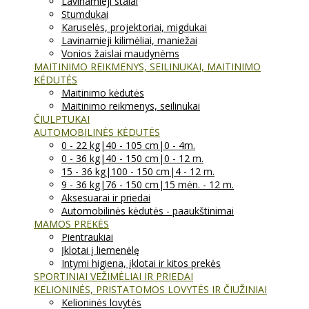
Lavinamieji stalai
Stumdukai
Karuselės, projektoriai, migdukai
Lavinamieji kilimėliai, maniežai
Vonios žaislai maudynėms
MAITINIMO REIKMENYS, SEILINUKAI, MAITINIMO
KĖDUTĖS
Maitinimo kėdutės
Maitinimo reikmenys, seilinukai
ČIULPTUKAI
AUTOMOBILINĖS KĖDUTĖS
0 - 22 kg|40 - 105 cm|0 - 4m.
0 - 36 kg|40 - 150 cm|0 - 12 m.
15 - 36 kg|100 - 150 cm|4 - 12 m.
9 - 36 kg|76 - 150 cm|15 mėn. - 12 m.
Aksesuarai ir priedai
Automobilinės kėdutės - paaukštinimai
MAMOS PREKĖS
Pientraukiai
Įklotai į liemenėlę
Intymi higiena, įklotai ir kitos prekės
SPORTINIAI VEŽIMĖLIAI IR PRIEDAI
KELIONINĖS, PRISTATOMOS LOVYTĖS IR ČIUŽINIAI
Kelioninės lovytės