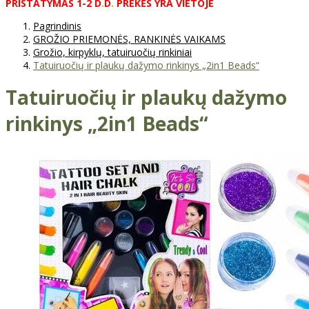
PRISTATYMAS
1-2
D
.
D
.
PREKĖS
YRA
VIETOJE
Pagrindinis
GROŽIO PRIEMONĖS, RANKINĖS VAIKAMS
Grožio, kirpyklų, tatuiruočių rinkiniai
Tatuiruočių ir plaukų dažymo rinkinys „2in1 Beads“
Tatuiruočių ir plaukų dažymo
rinkinys „2in1 Beads“