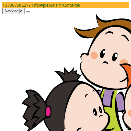
+37067502279
info@pleputis.lt
Kontaktai
Navigacija