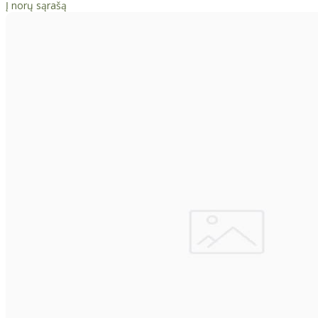
Į norų sąrašą