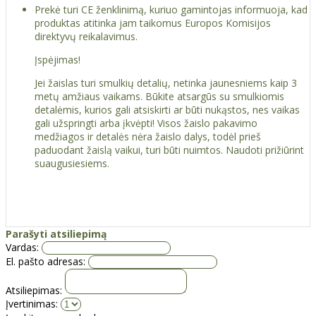
Prekė turi CE ženklinimą, kuriuo gamintojas informuoja, kad
produktas atitinka jam taikomus Europos Komisijos
direktyvų reikalavimus.
Įspėjimas!
Jei žaislas turi smulkių detalių, netinka jaunesniems kaip 3
metų amžiaus vaikams. Būkite atsargūs su smulkiomis
detalėmis, kurios gali atsiskirti ar būti nukąstos, nes vaikas
gali užspringti arba įkvėpti! Visos žaislо pakavimo
medžiagos ir detalės nėra žaislo dalys, todėl prieš
paduodant žaislą vaikui, turi būti nuimtos. Naudoti prižiūrint
suaugusiesiems.
Parašyti atsiliepimą
Vardas:
El. pašto adresas:
Atsiliepimas:
Įvertinimas: