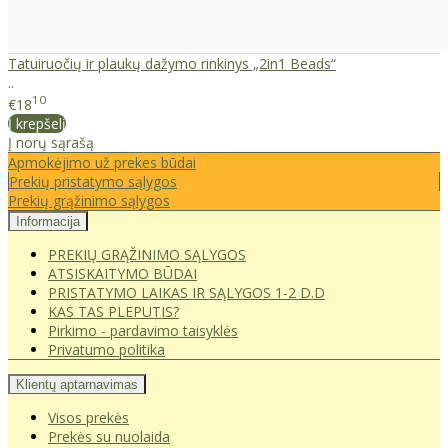
Tatuiruočių ir plaukų dažymo rinkinys „2in1 Beads“
..
10
€18
Į krepšelį
Į norų sąrašą
Apmokėjimo už prekes būdai
Prekių pristatymo sąlygos
Prekių grąžinimo sąlygos
Informacija
PREKIŲ GRĄŽINIMO SĄLYGOS
ATSISKAITYMO BŪDAI
PRISTATYMO LAIKAS IR SĄLYGOS 1-2 D.D
KAS TAS PLEPUTIS?
Pirkimo - pardavimo taisyklės
Privatumo politika
Klientų aptarnavimas
Visos prekės
Prekės su nuolaida