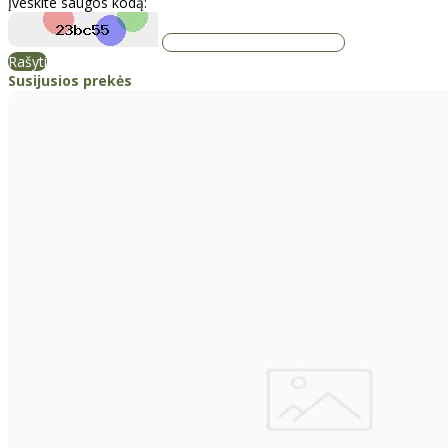
Įveskite saugos kodą:
Rašyti
Susijusios prekės