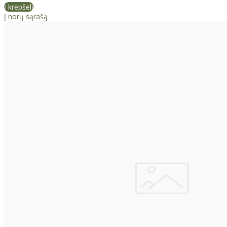
Į krepšelį
Į norų sąrašą