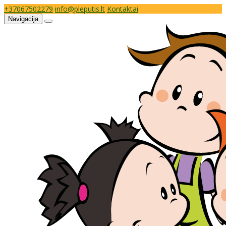
+37067502279
info@pleputis.lt
Kontaktai
Navigacija