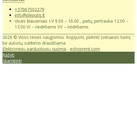
+37067502279
info@pleputis.lt
Visais klausimais I-V 9.00 – 16.00 , pietų pertrauka 12.00 –
13.00 VI – nedirbame VII – nedirbame.
2026 © Visos teisės saugomos. Kopijuoti, platinti svetainės turinį
be autorių sutikimo draudžiama.
Elektroninių parduotuvių nuoma
-
eshoprent.com
Rašyti
Skambinti