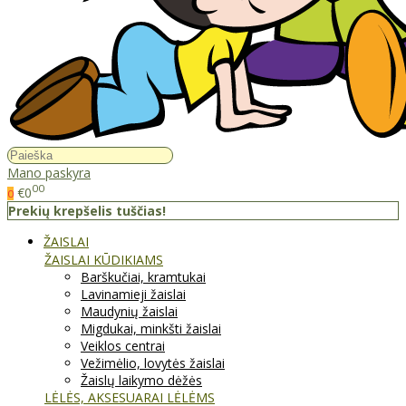
Mano paskyra
00
€0
0
Prekių krepšelis tuščias!
ŽAISLAI
ŽAISLAI KŪDIKIAMS
Barškučiai, kramtukai
Lavinamieji žaislai
Maudynių žaislai
Migdukai, minkšti žaislai
Veiklos centrai
Vežimėlio, lovytės žaislai
Žaislų laikymo dėžės
LĖLĖS, AKSESUARAI LĖLĖMS