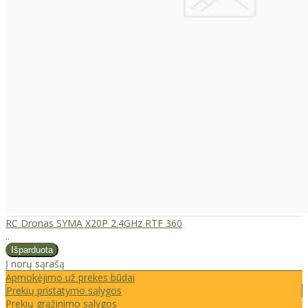
RC Dronas SYMA X20P 2.4GHz RTF 360
..
Į norų sąrašą
Apmokėjimo už prekes būdai
Prekių pristatymo sąlygos
Prekių grąžinimo sąlygos