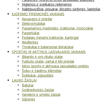
Higienos ir sveikatos reikmenys
Naktipuodžiai, pisuarai, klozeto sėdynės, laipteliai
JUDĖJIMO PRIEMONĖS VAIKAMS
Apsaugos ir priedai
Elektromobiliai
Paspiriamos mašinėlės, traktoriai, motociklai
Paspirtukai
Pedalais minami traktoriai, kartingai
Riedlentės
Triratukai ir balansiniai dviratukai
SPORTAS IR AKTYVUS LAISVALAIKIS VAIKAMS
Biliardo ir oro ritulio stalai
Futbolo stalai, vartai ir kiti priedai
Kitos sporto ir aktyvaus laisvalaikio prekės
Šokių ir žaidimų kilimėliai
Šokliukai, sūpuoklės
LAUKO ŽAISLAI
Batutai
Sodininkystės žaislai
Vandens ir smėlio žaislai
Sūpynės