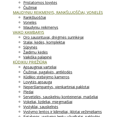
Pristatomos lovytės
Čiužiniai
MAUDYNIŲ REIKMENYS, RANKŠLUOŠČIAI, VONELĖS
Rankšluoščiai
Vonelės
Maudynių reikmenys
VAIKO KAMBARYS
Oro sausintuvai, drėgmės surinkėjai
Stalai, kėdės, komplektai
Sūpynės
Žaidimų kėdės
Vaikiška palapinė
KŪDIKIŲ PRIEŽIŪRA
Apsauginiai varteliai
Čiužiniai, pagalvės, antklodės
Kūdikio stebėjimo kameros
Lovytės apsauga
Neperšlampantys, vienkartiniai paklotai
Pledai
Servetėlės, sauskelnių konteineriai, maišeliai
Vokeliai, lizdeliai, miegmaišiai
Vystyklai, sauskelnės
Vystymo lentos ir kilimėliai, įklotai vežimėliams
Patalynės, vystymo lentų užvalkalai, paklodės