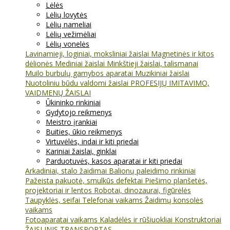
Lėlės
Lėlių lovytės
Lėlių nameliai
Lėlių vežimėliai
Lėlių vonelės
Lavinamieji, loginiai, moksliniai žaislai
Magnetinės ir kitos
dėlionės
Mediniai žaislai
Minkštieji žaislai, talismanai
Muilo burbulų gamybos aparatai
Muzikiniai žaislai
Nuotoliniu būdu valdomi žaislai
PROFESIJŲ IMITAVIMO,
VAIDMENŲ ŽAISLAI
Ūkininko rinkiniai
Gydytojo reikmenys
Meistro įrankiai
Buities, ūkio reikmenys
Virtuvėlės, indai ir kiti priedai
Kariniai žaislai, ginklai
Parduotuvės, kasos aparatai ir kiti priedai
Arkadiniai, stalo žaidimai
Balionų paleidimo rinkiniai
Pažeista pakuotė, smulkūs defektai
Piešimo planšetės,
projektoriai ir lentos
Robotai, dinozaurai, figūrėlės
Taupyklės, seifai
Telefonai vaikams
Žaidimų konsolės
vaikams
Fotoaparatai vaikams
Kaladėlės ir rūšiuokliai
Konstruktoriai
ŽAISLINIS TRANSPORTAS