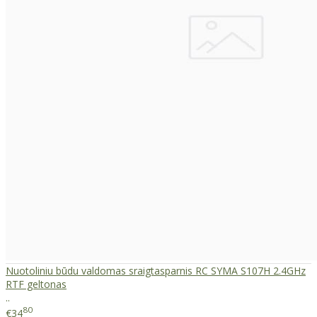
Nuotoliniu būdu valdomas sraigtasparnis RC SYMA S107H 2.4GHz
RTF geltonas
..
80
€34