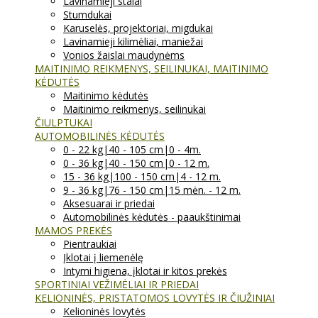
Lavinamieji stalai
Stumdukai
Karuselės, projektoriai, migdukai
Lavinamieji kilimėliai, maniežai
Vonios žaislai maudynėms
MAITINIMO REIKMENYS, SEILINUKAI, MAITINIMO
KĖDUTĖS
Maitinimo kėdutės
Maitinimo reikmenys, seilinukai
ČIULPTUKAI
AUTOMOBILINĖS KĖDUTĖS
0 - 22 kg|40 - 105 cm|0 - 4m.
0 - 36 kg|40 - 150 cm|0 - 12 m.
15 - 36 kg|100 - 150 cm|4 - 12 m.
9 - 36 kg|76 - 150 cm|15 mėn. - 12 m.
Aksesuarai ir priedai
Automobilinės kėdutės - paaukštinimai
MAMOS PREKĖS
Pientraukiai
Įklotai į liemenėlę
Intymi higiena, įklotai ir kitos prekės
SPORTINIAI VEŽIMĖLIAI IR PRIEDAI
KELIONINĖS, PRISTATOMOS LOVYTĖS IR ČIUŽINIAI
Kelioninės lovytės