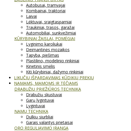
Autobusai, tramvajai
Kombainai, traktoriai
Laivai
Lėktuvai, sraigtasparniai
Traukiniai, trasos, garažai
Automobiliai, sunkvežimiai
KŪRYBINIAI ŽAISLAI, POMĖGIAI
Lyginimo karoliukai
Deimantinės mozaikos
Tapyba, piešimas
Plastilino, modelinio rinkiniai
Kinetinis smėlis
Kiti kūrybiniai, dažymo rinkiniai
LIKUČIŲ IŠPARDAVIMAS KŪDIKIŲ PREKIŲ
NAMAMS, MAMOMS IR TĖČIAMS
DRABUŽIŲ PRIEŽIŪROS TECHNIKA
Drabužių skustuvai
Garų lygintuvai
Lygintuvai
NAMŲ TECHNIKA
Dulkių siurbliai
Garais valantys prietaisai
ORO REGULIAVIMO ĮRANGA