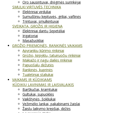
Oro sausintuvai, drėgmės surinkėjai
SMULKI VIRTUVĖS TECHNIKA
Elektriniai virduliai
Sumuštinių keptuvės, griliai, vaflinės
Trintuvai, smulkintuvai
SVEIKATA, GROŽIS IR HIGIENA
Elektriniai dantų šepetėliai
Irigatoriai
Masažuokliai
GROŽIO PRIEMONĖS, RANKINĖS VAIKAMS
Apyrankių kūrimo rinkiniai
Grožio, kirpyklų, tatuiruočių rinkiniai
Makiažo ir nagų dailės rinkiniai
Papuošalų dėžutės
Rankinės, kuprinės
Tualetiniai staliukai
VAIKAMS IR KŪDIKIAMS
KŪDIKIŲ LAVINIMAS IR LAISVALAIKIS
Barškučiai, kramtukai
Gultukai, supuoklės
Vaikštynės, šokliukai
Vežimėlio lankai, pakabinami žaislai
Žaislų laikymo krepšiai, dėžės