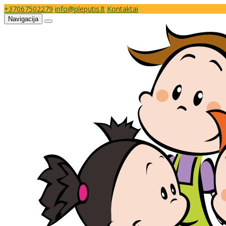
+37067502279
info@pleputis.lt
Kontaktai
Navigacija