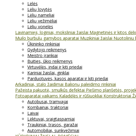
Lėlės
Lėlių lovytės
Lėlių nameliai
Lėlių vežimėliai
Lėlių vonelės
Lavinamieji, loginiai, moksliniai žaislai
Magnetinės ir kitos dėl
Muilo burbulų gamybos aparatai
Muzikiniai žaislai
Nuotoliniu 
Ūkininko rinkiniai
Gydytojo reikmenys
Meistro įrankiai
Buities, ūkio reikmenys
Virtuvėlės, indai ir kiti priedai
Kariniai žaislai, ginklai
Parduotuvės, kasos aparatai ir kiti priedai
Arkadiniai, stalo žaidimai
Balionų paleidimo rinkiniai
Pažeista pakuotė, smulkūs defektai
Piešimo planšetės, projekt
Fotoaparatai vaikams
Kaladėlės ir rūšiuokliai
Konstruktoriai
Ž
Autobusai, tramvajai
Kombainai, traktoriai
Laivai
Lėktuvai, sraigtasparniai
Traukiniai, trasos, garažai
Automobiliai, sunkvežimiai