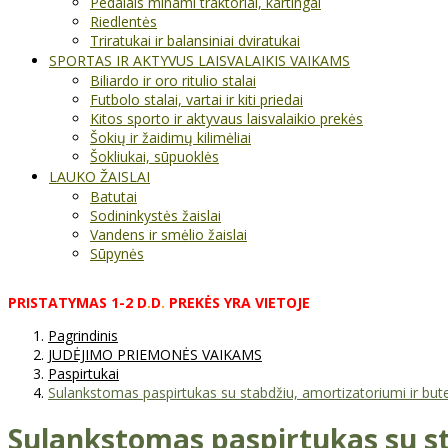
Pedalais minami traktoriai, kartingai
Riedlentės
Triratukai ir balansiniai dviratukai
SPORTAS IR AKTYVUS LAISVALAIKIS VAIKAMS
Biliardo ir oro ritulio stalai
Futbolo stalai, vartai ir kiti priedai
Kitos sporto ir aktyvaus laisvalaikio prekės
Šokių ir žaidimų kilimėliai
Šokliukai, sūpuoklės
LAUKO ŽAISLAI
Batutai
Sodininkystės žaislai
Vandens ir smėlio žaislai
Sūpynės
PRISTATYMAS
1-2
D
.
D
.
PREKĖS
YRA
VIETOJE
Pagrindinis
JUDĖJIMO PRIEMONĖS VAIKAMS
Paspirtukai
Sulankstomas paspirtukas su stabdžiu, amortizatoriumi ir buteli
Sulankstomas paspirtukas su sta