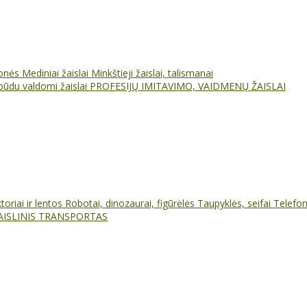
ionės
Mediniai žaislai
Minkštieji žaislai, talismanai
būdu valdomi žaislai
PROFESIJŲ IMITAVIMO, VAIDMENŲ ŽAISLAI
oriai ir lentos
Robotai, dinozaurai, figūrėlės
Taupyklės, seifai
Telefo
AISLINIS TRANSPORTAS