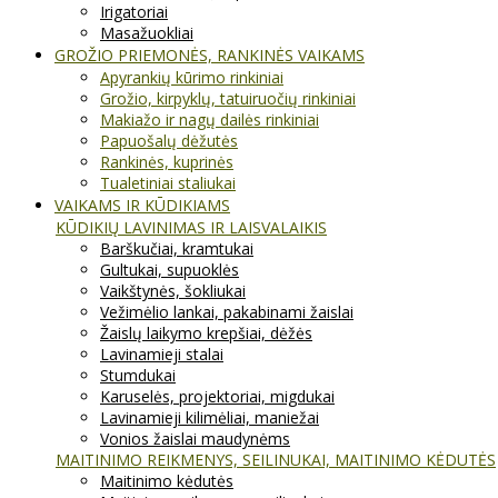
Irigatoriai
Masažuokliai
GROŽIO PRIEMONĖS, RANKINĖS VAIKAMS
Apyrankių kūrimo rinkiniai
Grožio, kirpyklų, tatuiruočių rinkiniai
Makiažo ir nagų dailės rinkiniai
Papuošalų dėžutės
Rankinės, kuprinės
Tualetiniai staliukai
VAIKAMS IR KŪDIKIAMS
KŪDIKIŲ LAVINIMAS IR LAISVALAIKIS
Barškučiai, kramtukai
Gultukai, supuoklės
Vaikštynės, šokliukai
Vežimėlio lankai, pakabinami žaislai
Žaislų laikymo krepšiai, dėžės
Lavinamieji stalai
Stumdukai
Karuselės, projektoriai, migdukai
Lavinamieji kilimėliai, maniežai
Vonios žaislai maudynėms
MAITINIMO REIKMENYS, SEILINUKAI, MAITINIMO KĖDUTĖS
Maitinimo kėdutės