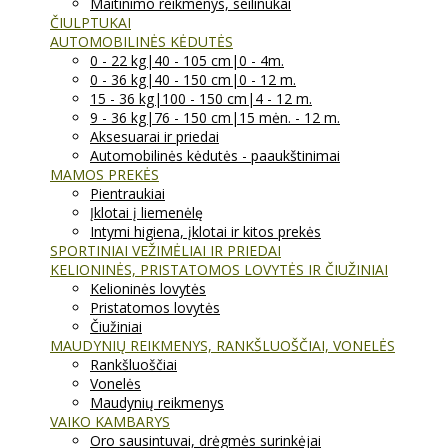
Maitinimo reikmenys, seilinukai
ČIULPTUKAI
AUTOMOBILINĖS KĖDUTĖS
0 - 22 kg|40 - 105 cm|0 - 4m.
0 - 36 kg|40 - 150 cm|0 - 12 m.
15 - 36 kg|100 - 150 cm|4 - 12 m.
9 - 36 kg|76 - 150 cm|15 mėn. - 12 m.
Aksesuarai ir priedai
Automobilinės kėdutės - paaukštinimai
MAMOS PREKĖS
Pientraukiai
Įklotai į liemenėlę
Intymi higiena, įklotai ir kitos prekės
SPORTINIAI VEŽIMĖLIAI IR PRIEDAI
KELIONINĖS, PRISTATOMOS LOVYTĖS IR ČIUŽINIAI
Kelioninės lovytės
Pristatomos lovytės
Čiužiniai
MAUDYNIŲ REIKMENYS, RANKŠLUOŠČIAI, VONELĖS
Rankšluoščiai
Vonelės
Maudynių reikmenys
VAIKO KAMBARYS
Oro sausintuvai, drėgmės surinkėjai