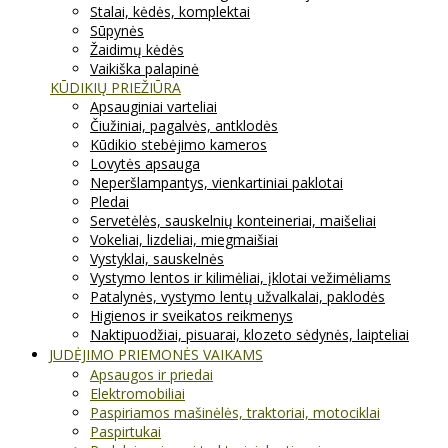
Stalai, kėdės, komplektai
Sūpynės
Žaidimų kėdės
Vaikiška palapinė
KŪDIKIŲ PRIEŽIŪRA
Apsauginiai varteliai
Čiužiniai, pagalvės, antklodės
Kūdikio stebėjimo kameros
Lovytės apsauga
Neperšlampantys, vienkartiniai paklotai
Pledai
Servetėlės, sauskelnių konteineriai, maišeliai
Vokeliai, lizdeliai, miegmaišiai
Vystyklai, sauskelnės
Vystymo lentos ir kilimėliai, įklotai vežimėliams
Patalynės, vystymo lentų užvalkalai, paklodės
Higienos ir sveikatos reikmenys
Naktipuodžiai, pisuarai, klozeto sėdynės, laipteliai
JUDĖJIMO PRIEMONĖS VAIKAMS
Apsaugos ir priedai
Elektromobiliai
Paspiriamos mašinėlės, traktoriai, motociklai
Paspirtukai