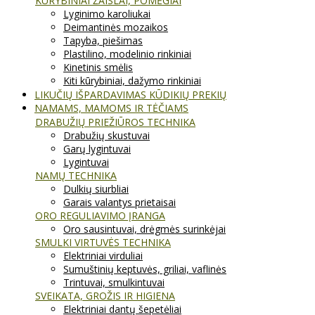
KŪRYBINIAI ŽAISLAI, POMĖGIAI
Lyginimo karoliukai
Deimantinės mozaikos
Tapyba, piešimas
Plastilino, modelinio rinkiniai
Kinetinis smėlis
Kiti kūrybiniai, dažymo rinkiniai
LIKUČIŲ IŠPARDAVIMAS KŪDIKIŲ PREKIŲ
NAMAMS, MAMOMS IR TĖČIAMS
DRABUŽIŲ PRIEŽIŪROS TECHNIKA
Drabužių skustuvai
Garų lygintuvai
Lygintuvai
NAMŲ TECHNIKA
Dulkių siurbliai
Garais valantys prietaisai
ORO REGULIAVIMO ĮRANGA
Oro sausintuvai, drėgmės surinkėjai
SMULKI VIRTUVĖS TECHNIKA
Elektriniai virduliai
Sumuštinių keptuvės, griliai, vaflinės
Trintuvai, smulkintuvai
SVEIKATA, GROŽIS IR HIGIENA
Elektriniai dantų šepetėliai