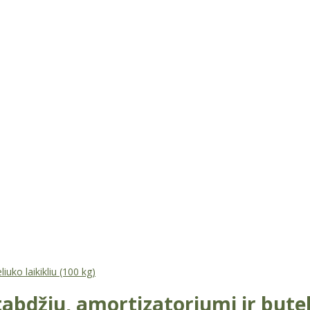
uko laikikliu (100 kg)
bdžiu, amortizatoriumi ir buteli