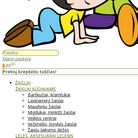
Mano paskyra
00
€0
0
Prekių krepšelis tuščias!
ŽAISLAI
ŽAISLAI KŪDIKIAMS
Barškučiai, kramtukai
Lavinamieji žaislai
Maudynių žaislai
Migdukai, minkšti žaislai
Veiklos centrai
Vežimėlio, lovytės žaislai
Žaislų laikymo dėžės
LĖLĖS, AKSESUARAI LĖLĖMS