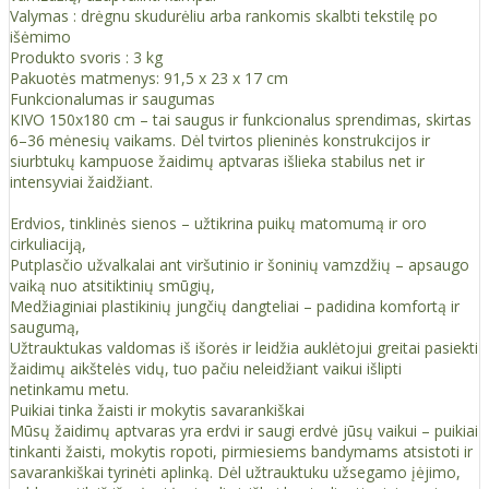
Valymas : drėgnu skudurėliu arba rankomis skalbti tekstilę po
išėmimo
Produkto svoris : 3 kg
Pakuotės matmenys: 91,5 x 23 x 17 cm
Funkcionalumas ir saugumas
KIVO 150x180 cm – tai saugus ir funkcionalus sprendimas, skirtas
6–36 mėnesių vaikams. Dėl tvirtos plieninės konstrukcijos ir
siurbtukų kampuose žaidimų aptvaras išlieka stabilus net ir
intensyviai žaidžiant.
Erdvios, tinklinės sienos – užtikrina puikų matomumą ir oro
cirkuliaciją,
Putplasčio užvalkalai ant viršutinio ir šoninių vamzdžių – apsaugo
vaiką nuo atsitiktinių smūgių,
Medžiaginiai plastikinių jungčių dangteliai – padidina komfortą ir
saugumą,
Užtrauktukas valdomas iš išorės ir leidžia auklėtojui greitai pasiekti
žaidimų aikštelės vidų, tuo pačiu neleidžiant vaikui išlipti
netinkamu metu.
Puikiai tinka žaisti ir mokytis savarankiškai
Mūsų žaidimų aptvaras yra erdvi ir saugi erdvė jūsų vaikui – puikiai
tinkanti žaisti, mokytis ropoti, pirmiesiems bandymams atsistoti ir
savarankiškai tyrinėti aplinką. Dėl užtrauktuku užsegamo įėjimo,