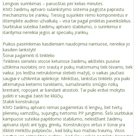
Lengvas surinkimas – paruoštas per kelias minutes
KIVO žaidimų aptvaro sulankstymo sistema pagrįsta paprastu
mechanizmu be įrankių. Tiesiog sujunkite rėmo komponentus ir
ištempkite audinio užvalkalą – visa tai pagal pridėtas paveikslėlius.
Siurbtukai suteikia žaidimų aptvaro stabilumo, o surinkimui ir
išardymui nereikia jėgos ar specialių įrankių.
Puikus pasirinkimas kasdieniam naudojimui namuose, nereikia jo
kasdien lankstyti!
Šonai pagaminti iš tinklelio
Tinklinės sienelės visose keturiose žaidimų aikštelės pusėse
užtikrina nuolatinį oro srautą ir puikų matomumą tiek tėvams, tiek
vaikui. Jos leidžia netrukdomai stebėti mažylį, o vaikas jaučiasi
saugiai ir užtikrintai aplinkoje. Minkštas, lankstus tinklelis yra puiki
alternatyva kietiems turėklams, sumažinantis smūgio riziką
krentant, ropojant ar bandant atsistoti. Tai puiki erdvė mokytis
judėti ir saugiai žaisti be kliūčių.
Stabili konstrukcija
KIVO žaidimų aptvaro rėmas pagamintas iš lengvų, bet tvirtų
plieninių vamzdžių, sujungtų tvirtomis PP jungtimis. Šeši siurbtukai
kampuose suteikia papildomo stabilumo, neleidžiant žaidimų
aptvarui slysti ant lygių grindų. Konstrukcijos viršus ir šonai yra
iškloti minkštu putplasčiu , kad būtų kuo mažiau traumų. Visos