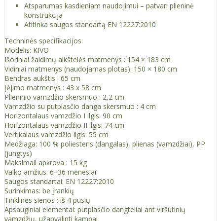
Atsparumas kasdieniam naudojimui – patvari plieninė
konstrukcija
Atitinka saugos standartą EN 12227:2010
Techninės specifikacijos:
Modelis: KIVO
Išoriniai žaidimų aikštelės matmenys : 154 × 183 cm
Vidiniai matmenys (naudojamas plotas): 150 × 180 cm
Bendras aukštis : 65 cm
Įėjimo matmenys : 43 x 58 cm
Plieninio vamzdžio skersmuo : 2,2 cm
Vamzdžio su putplasčio danga skersmuo : 4 cm
Horizontalaus vamzdžio I ilgis: 90 cm
Horizontalaus vamzdžio II ilgis: 74 cm
Vertikalaus vamzdžio ilgis: 55 cm
Medžiaga: 100 % poliesteris (dangalas), plienas (vamzdžiai), PP
(jungtys)
Maksimali apkrova : 15 kg
Vaiko amžius: 6–36 mėnesiai
Saugos standartai: EN 12227:2010
Surinkimas: be įrankių
Tinklinės sienos : iš 4 pusių
Apsauginiai elementai: putplasčio dangteliai ant viršutinių
vamzdžių, užapvalinti kampai