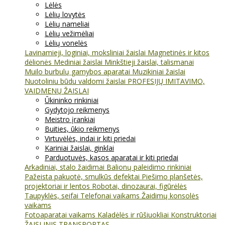
Lėlės
Lėlių lovytės
Lėlių nameliai
Lėlių vežimėliai
Lėlių vonelės
Lavinamieji, loginiai, moksliniai žaislai
Magnetinės ir kitos
dėlionės
Mediniai žaislai
Minkštieji žaislai, talismanai
Muilo burbulų gamybos aparatai
Muzikiniai žaislai
Nuotoliniu būdu valdomi žaislai
PROFESIJŲ IMITAVIMO,
VAIDMENŲ ŽAISLAI
Ūkininko rinkiniai
Gydytojo reikmenys
Meistro įrankiai
Buities, ūkio reikmenys
Virtuvėlės, indai ir kiti priedai
Kariniai žaislai, ginklai
Parduotuvės, kasos aparatai ir kiti priedai
Arkadiniai, stalo žaidimai
Balionų paleidimo rinkiniai
Pažeista pakuotė, smulkūs defektai
Piešimo planšetės,
projektoriai ir lentos
Robotai, dinozaurai, figūrėlės
Taupyklės, seifai
Telefonai vaikams
Žaidimų konsolės
vaikams
Fotoaparatai vaikams
Kaladėlės ir rūšiuokliai
Konstruktoriai
ŽAISLINIS TRANSPORTAS