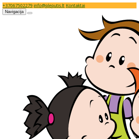
+37067502279
info@pleputis.lt
Kontaktai
Navigacija