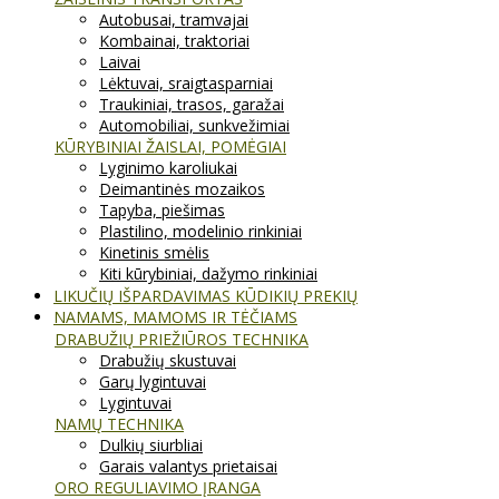
Autobusai, tramvajai
Kombainai, traktoriai
Laivai
Lėktuvai, sraigtasparniai
Traukiniai, trasos, garažai
Automobiliai, sunkvežimiai
KŪRYBINIAI ŽAISLAI, POMĖGIAI
Lyginimo karoliukai
Deimantinės mozaikos
Tapyba, piešimas
Plastilino, modelinio rinkiniai
Kinetinis smėlis
Kiti kūrybiniai, dažymo rinkiniai
LIKUČIŲ IŠPARDAVIMAS KŪDIKIŲ PREKIŲ
NAMAMS, MAMOMS IR TĖČIAMS
DRABUŽIŲ PRIEŽIŪROS TECHNIKA
Drabužių skustuvai
Garų lygintuvai
Lygintuvai
NAMŲ TECHNIKA
Dulkių siurbliai
Garais valantys prietaisai
ORO REGULIAVIMO ĮRANGA