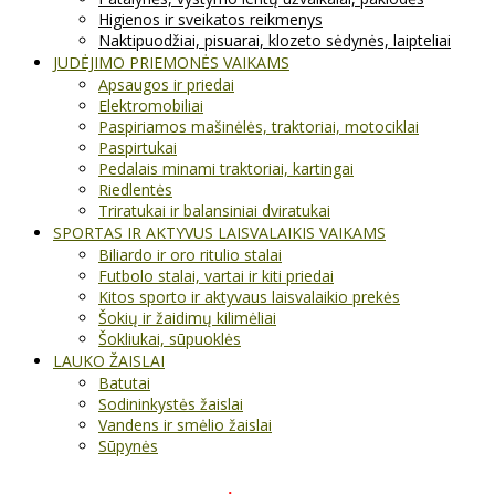
Higienos ir sveikatos reikmenys
Naktipuodžiai, pisuarai, klozeto sėdynės, laipteliai
JUDĖJIMO PRIEMONĖS VAIKAMS
Apsaugos ir priedai
Elektromobiliai
Paspiriamos mašinėlės, traktoriai, motociklai
Paspirtukai
Pedalais minami traktoriai, kartingai
Riedlentės
Triratukai ir balansiniai dviratukai
SPORTAS IR AKTYVUS LAISVALAIKIS VAIKAMS
Biliardo ir oro ritulio stalai
Futbolo stalai, vartai ir kiti priedai
Kitos sporto ir aktyvaus laisvalaikio prekės
Šokių ir žaidimų kilimėliai
Šokliukai, sūpuoklės
LAUKO ŽAISLAI
Batutai
Sodininkystės žaislai
Vandens ir smėlio žaislai
Sūpynės