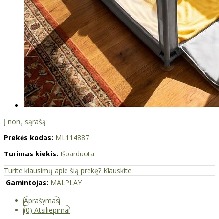
Į norų sąrašą
Prekės kodas:
ML114887
Turimas kiekis:
Išparduota
Turite klausimų apie šią prekę?
Klauskite
Gamintojas:
MALPLAY
Aprašymas
(0) Atsiliepimai