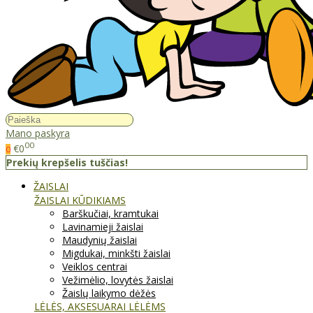
Mano paskyra
00
€0
0
Prekių krepšelis tuščias!
ŽAISLAI
ŽAISLAI KŪDIKIAMS
Barškučiai, kramtukai
Lavinamieji žaislai
Maudynių žaislai
Migdukai, minkšti žaislai
Veiklos centrai
Vežimėlio, lovytės žaislai
Žaislų laikymo dėžės
LĖLĖS, AKSESUARAI LĖLĖMS