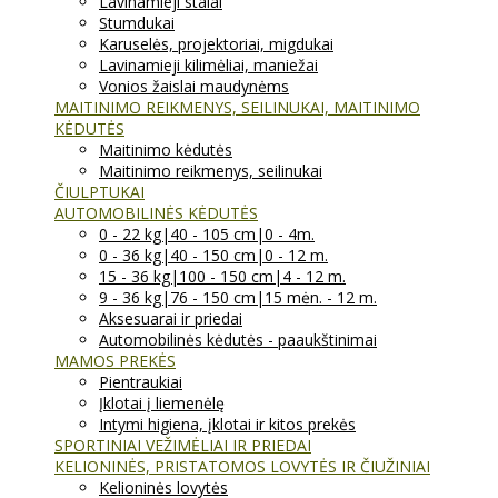
Lavinamieji stalai
Stumdukai
Karuselės, projektoriai, migdukai
Lavinamieji kilimėliai, maniežai
Vonios žaislai maudynėms
MAITINIMO REIKMENYS, SEILINUKAI, MAITINIMO
KĖDUTĖS
Maitinimo kėdutės
Maitinimo reikmenys, seilinukai
ČIULPTUKAI
AUTOMOBILINĖS KĖDUTĖS
0 - 22 kg|40 - 105 cm|0 - 4m.
0 - 36 kg|40 - 150 cm|0 - 12 m.
15 - 36 kg|100 - 150 cm|4 - 12 m.
9 - 36 kg|76 - 150 cm|15 mėn. - 12 m.
Aksesuarai ir priedai
Automobilinės kėdutės - paaukštinimai
MAMOS PREKĖS
Pientraukiai
Įklotai į liemenėlę
Intymi higiena, įklotai ir kitos prekės
SPORTINIAI VEŽIMĖLIAI IR PRIEDAI
KELIONINĖS, PRISTATOMOS LOVYTĖS IR ČIUŽINIAI
Kelioninės lovytės