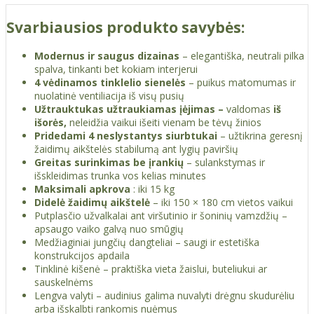
Svarbiausios produkto savybės:
Modernus ir saugus dizainas
– elegantiška, neutrali pilka
spalva, tinkanti bet kokiam interjerui
4
vėdinamos tinklelio sienelės
– puikus matomumas ir
nuolatinė ventiliacija iš visų pusių
Užtrauktukas užtraukiamas įėjimas
–
valdomas
iš
išorės,
neleidžia vaikui išeiti vienam be tėvų žinios
Pridedami 4
neslystantys
siurbtukai
– užtikrina geresnį
žaidimų aikštelės stabilumą ant lygių paviršių
Greitas surinkimas be įrankių
– sulankstymas ir
išskleidimas trunka vos kelias minutes
Maksimali apkrova
: iki 15 kg
Didelė žaidimų aikštelė
– iki 150 × 180 cm vietos vaikui
Putplasčio užvalkalai ant viršutinio ir šoninių vamzdžių –
apsaugo vaiko galvą nuo smūgių
Medžiaginiai jungčių dangteliai – saugi ir estetiška
konstrukcijos apdaila
Tinklinė kišenė – praktiška vieta žaislui, buteliukui ar
sauskelnėms
Lengva valyti – audinius galima nuvalyti drėgnu skudurėliu
arba išskalbti rankomis nuėmus