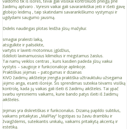
valdomo tik iš išorės, tėvai gali visiškai kontroliuoti prieigą prie
žaidimų aptvaro . Vyresni vaikai gali savarankiškai įeiti ir išeiti gavę
globėjo leidimą , taip skatindami savarankiškumo vystymąsi ir
ugdydami saugumo jausmą.
Didelis naudingas plotas leidžia jūsų mažyliui:
smagiai praleisti laiką,
atsigulkite ir pailsėkite,
vartytis ir lavinti motorinius įgūdžius,
išdėlioti lavinamuosius kilimėlius ir mėgstamus žaislus.
Tai namų veiklos centras , kuris kasdien padeda jūsų vaikui
vystytis – saugioje ir funkcionalioje aplinkoje.
Praktiškas įėjimas – patogumas ir dizainas
KIVO žaidimų aikštelėje įrengta praktiška užtrauktuku užsegama
įėjimo anga, esanti išorėje. Šis sprendimas suteikia tėvams visišką
kontrolę, kada jų vaikas gali išeiti iš žaidimų aikštelės. Tai ypač
svarbu vyresniems vaikams, kurie bando patys išeiti iš žaidimų
aikštelės.
Įėjimas yra diskretiškas ir funkcionalus. Dizainą papildo subtilus,
vaikams pritaikytas „MalPlay“ logotipas su žaviu drambliu ir
žvaigždėmis, suteikiantis unikalų, vaikams pritaikytą akcentą ir
estetiką.