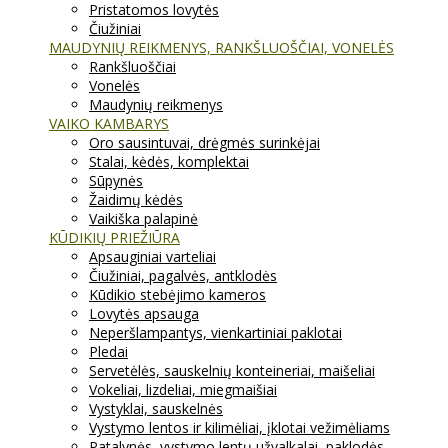
Pristatomos lovytės
Čiužiniai
MAUDYNIŲ REIKMENYS, RANKŠLUOŠČIAI, VONELĖS
Rankšluoščiai
Vonelės
Maudynių reikmenys
VAIKO KAMBARYS
Oro sausintuvai, drėgmės surinkėjai
Stalai, kėdės, komplektai
Sūpynės
Žaidimų kėdės
Vaikiška palapinė
KŪDIKIŲ PRIEŽIŪRA
Apsauginiai varteliai
Čiužiniai, pagalvės, antklodės
Kūdikio stebėjimo kameros
Lovytės apsauga
Neperšlampantys, vienkartiniai paklotai
Pledai
Servetėlės, sauskelnių konteineriai, maišeliai
Vokeliai, lizdeliai, miegmaišiai
Vystyklai, sauskelnės
Vystymo lentos ir kilimėliai, įklotai vežimėliams
Patalynės, vystymo lentų užvalkalai, paklodės