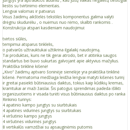
jungtys yra aptrauktos audiniu , kad jūsų vaikas negalėtų tiesiogiai
liestis su tvirtinimo elementais.
Lengvai valomas ir patvarus
Visus žaidimų aikštelės tekstilės komponentus galima valyti
drėgnu skudurėliu , o nuėmus nuo rėmo, skalbti rankomis .
Konstrukcija atspari kasdieniam naudojimui:
tvirtos siūlės,
tempimui atsparus tinklelis,
o patvarūs užtrauktukai užtikrina ilgalaikį naudojimą.
Tai produktas, kuris ne tik gerai atrodo, bet ir atitinka saugos
standartus bei buvo sukurtas galvojant apie aktyvius mažylius.
Praktiška tinklinė kišenė!
„Kivo“ žaidimų aptvaro šoninėje sienelėje yra praktiška tinklinė
kišenė. Permatoma medžiaga leidžia lengvai matyti kišenės turinį
ir greitai pasiekti būtiniausius daiktus, tokius kaip kūdikių kremas,
kramtukai ar maži žaislai. Šis patogus sprendimas padeda išlikti
organizuotiems ir visada turėti visus būtiniausius daiktus po ranka
Rinkinio turinys:
4 apatinio kampo jungtys su siurbtukais
4 apatinės vidurinės jungtys su siurbtukais
4 viršutinio kampo jungtys
4 viršutinės vidurinės jungtys
8 vertikalūs vamzdžiai su apsauginėmis putomis