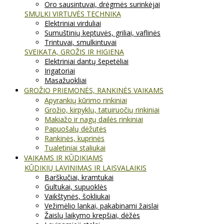
Oro sausintuvai, drėgmės surinkėjai
SMULKI VIRTUVĖS TECHNIKA
Elektriniai virduliai
Sumuštinių keptuvės, griliai, vaflinės
Trintuvai, smulkintuvai
SVEIKATA, GROŽIS IR HIGIENA
Elektriniai dantų šepetėliai
Irigatoriai
Masažuokliai
GROŽIO PRIEMONĖS, RANKINĖS VAIKAMS
Apyrankių kūrimo rinkiniai
Grožio, kirpyklų, tatuiruočių rinkiniai
Makiažo ir nagų dailės rinkiniai
Papuošalų dėžutės
Rankinės, kuprinės
Tualetiniai staliukai
VAIKAMS IR KŪDIKIAMS
KŪDIKIŲ LAVINIMAS IR LAISVALAIKIS
Barškučiai, kramtukai
Gultukai, supuoklės
Vaikštynės, šokliukai
Vežimėlio lankai, pakabinami žaislai
Žaislų laikymo krepšiai, dėžės