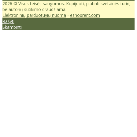
2026 © Visos teisės saugomos. Kopijuoti, platinti svetainės turinį
be autorių sutikimo draudžiama.
Elektroninių parduotuvių nuoma
-
eshoprent.com
Rašyti
Skambinti