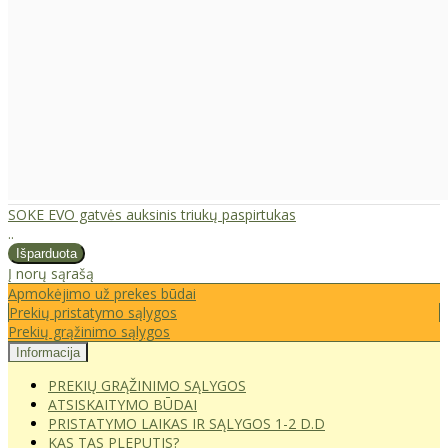
SOKE EVO gatvės auksinis triukų paspirtukas
..
Į norų sąrašą
Apmokėjimo už prekes būdai
Prekių pristatymo sąlygos
Prekių grąžinimo sąlygos
Informacija
PREKIŲ GRĄŽINIMO SĄLYGOS
ATSISKAITYMO BŪDAI
PRISTATYMO LAIKAS IR SĄLYGOS 1-2 D.D
KAS TAS PLEPUTIS?