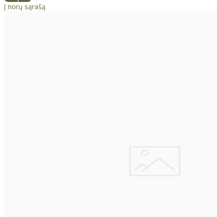
Į norų sąrašą