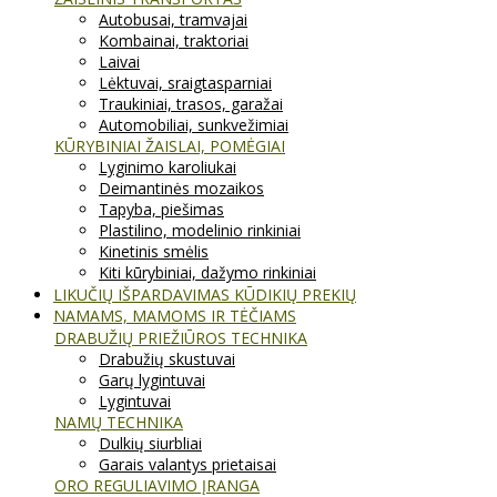
Autobusai, tramvajai
Kombainai, traktoriai
Laivai
Lėktuvai, sraigtasparniai
Traukiniai, trasos, garažai
Automobiliai, sunkvežimiai
KŪRYBINIAI ŽAISLAI, POMĖGIAI
Lyginimo karoliukai
Deimantinės mozaikos
Tapyba, piešimas
Plastilino, modelinio rinkiniai
Kinetinis smėlis
Kiti kūrybiniai, dažymo rinkiniai
LIKUČIŲ IŠPARDAVIMAS KŪDIKIŲ PREKIŲ
NAMAMS, MAMOMS IR TĖČIAMS
DRABUŽIŲ PRIEŽIŪROS TECHNIKA
Drabužių skustuvai
Garų lygintuvai
Lygintuvai
NAMŲ TECHNIKA
Dulkių siurbliai
Garais valantys prietaisai
ORO REGULIAVIMO ĮRANGA