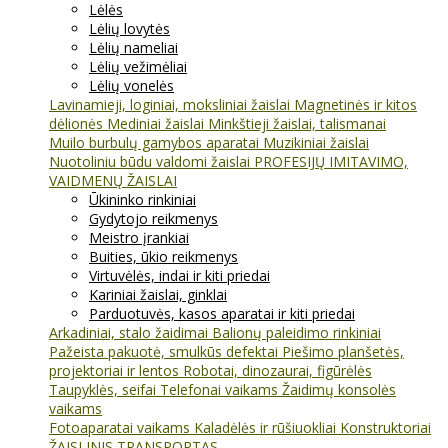
Lėlės
Lėlių lovytės
Lėlių nameliai
Lėlių vežimėliai
Lėlių vonelės
Lavinamieji, loginiai, moksliniai žaislai
Magnetinės ir kitos
dėlionės
Mediniai žaislai
Minkštieji žaislai, talismanai
Muilo burbulų gamybos aparatai
Muzikiniai žaislai
Nuotoliniu būdu valdomi žaislai
PROFESIJŲ IMITAVIMO,
VAIDMENŲ ŽAISLAI
Ūkininko rinkiniai
Gydytojo reikmenys
Meistro įrankiai
Buities, ūkio reikmenys
Virtuvėlės, indai ir kiti priedai
Kariniai žaislai, ginklai
Parduotuvės, kasos aparatai ir kiti priedai
Arkadiniai, stalo žaidimai
Balionų paleidimo rinkiniai
Pažeista pakuotė, smulkūs defektai
Piešimo planšetės,
projektoriai ir lentos
Robotai, dinozaurai, figūrėlės
Taupyklės, seifai
Telefonai vaikams
Žaidimų konsolės
vaikams
Fotoaparatai vaikams
Kaladėlės ir rūšiuokliai
Konstruktoriai
ŽAISLINIS TRANSPORTAS