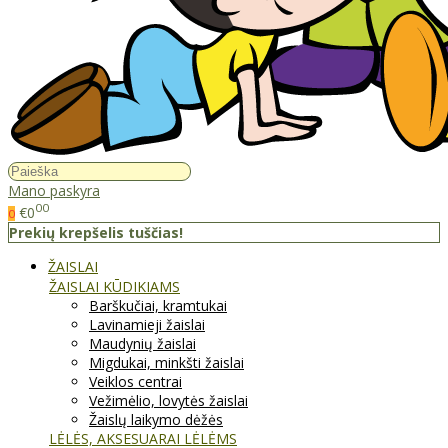
Mano paskyra
00
€0
0
Prekių krepšelis tuščias!
ŽAISLAI
ŽAISLAI KŪDIKIAMS
Barškučiai, kramtukai
Lavinamieji žaislai
Maudynių žaislai
Migdukai, minkšti žaislai
Veiklos centrai
Vežimėlio, lovytės žaislai
Žaislų laikymo dėžės
LĖLĖS, AKSESUARAI LĖLĖMS