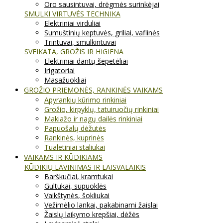
Oro sausintuvai, drėgmės surinkėjai
SMULKI VIRTUVĖS TECHNIKA
Elektriniai virduliai
Sumuštinių keptuvės, griliai, vaflinės
Trintuvai, smulkintuvai
SVEIKATA, GROŽIS IR HIGIENA
Elektriniai dantų šepetėliai
Irigatoriai
Masažuokliai
GROŽIO PRIEMONĖS, RANKINĖS VAIKAMS
Apyrankių kūrimo rinkiniai
Grožio, kirpyklų, tatuiruočių rinkiniai
Makiažo ir nagų dailės rinkiniai
Papuošalų dėžutės
Rankinės, kuprinės
Tualetiniai staliukai
VAIKAMS IR KŪDIKIAMS
KŪDIKIŲ LAVINIMAS IR LAISVALAIKIS
Barškučiai, kramtukai
Gultukai, supuoklės
Vaikštynės, šokliukai
Vežimėlio lankai, pakabinami žaislai
Žaislų laikymo krepšiai, dėžės