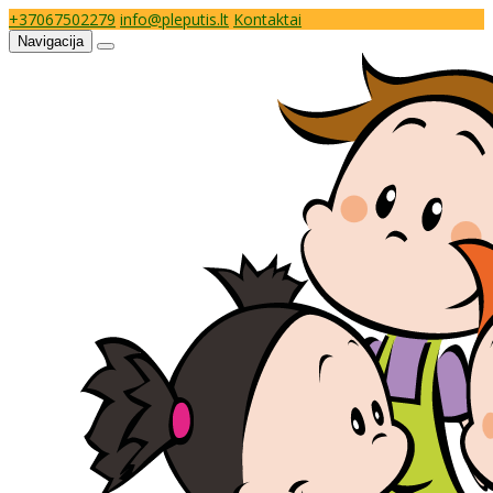
+37067502279
info@pleputis.lt
Kontaktai
Navigacija