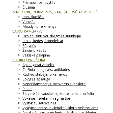
Pristatomos lovytės
Čiužiniai
MAUDYNIŲ REIKMENYS, RANKŠLUOŠČIAI, VONELĖS
Rankšluoščiai
Vonelės
Maudynių reikmenys
VAIKO KAMBARYS
Oro sausintuvai, drėgmės surinkėjai
Stalai, kėdės, komplektai
Sūpynės
Žaidimų kėdės
Vaikiška palapinė
KŪDIKIŲ PRIEŽIŪRA
Apsauginiai varteliai
Čiužiniai, pagalvės, antklodės
Kūdikio stebėjimo kameros
Lovytės apsauga
Neperšlampantys, vienkartiniai paklotai
Pledai
Servetėlės, sauskelnių konteineriai, maišeliai
Vokeliai, lizdeliai, miegmaišiai
Vystyklai, sauskelnės
Vystymo lentos ir kilimėliai, įklotai vežimėliams
Patalynės, vystymo lentų užvalkalai, paklodės