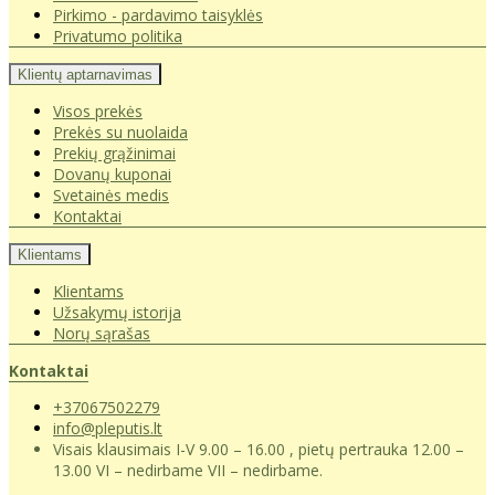
Pirkimo - pardavimo taisyklės
Privatumo politika
Klientų aptarnavimas
Visos prekės
Prekės su nuolaida
Prekių grąžinimai
Dovanų kuponai
Svetainės medis
Kontaktai
Klientams
Klientams
Užsakymų istorija
Norų sąrašas
Kontaktai
+37067502279
info@pleputis.lt
Visais klausimais I-V 9.00 – 16.00 , pietų pertrauka 12.00 –
13.00 VI – nedirbame VII – nedirbame.