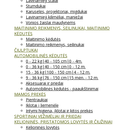
Lavinamieji stalai
Stumdukai
Karuselės, projektoriai, migdukai
Lavinamieji kilimėliai, maniežai
Vonios žaislai maudynėms
MAITINIMO REIKMENYS, SEILINUKAI, MAITINIMO
KĖDUTĖS
Maitinimo kėdutės
Maitinimo reikmenys, seilinukai
ČIULPTUKAI
AUTOMOBILINĖS KĖDUTĖS
0 - 22 kg|40 - 105 cm|0 - 4m.
0 - 36 kg|40 - 150 cm|0 - 12 m.
15 - 36 kg|100 - 150 cm|4 - 12 m.
9 - 36 kg|76 - 150 cm|15 mėn. - 12 m.
Aksesuarai ir priedai
Automobilinės kėdutės - paaukštinimai
MAMOS PREKĖS
Pientraukiai
Įklotai į liemenėlę
Intymi higiena, įklotai ir kitos prekės
SPORTINIAI VEŽIMĖLIAI IR PRIEDAI
KELIONINĖS, PRISTATOMOS LOVYTĖS IR ČIUŽINIAI
Kelioninės lovytės