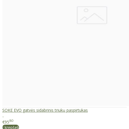
SOKE EVO gatvės sidabrinis triukų paspirtukas
..
80
€95
Į krepšelį