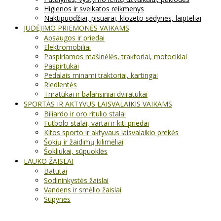
Higienos ir sveikatos reikmenys
Naktipuodžiai, pisuarai, klozeto sėdynės, laipteliai
JUDĖJIMO PRIEMONĖS VAIKAMS
Apsaugos ir priedai
Elektromobiliai
Paspiriamos mašinėlės, traktoriai, motociklai
Paspirtukai
Pedalais minami traktoriai, kartingai
Riedlentės
Triratukai ir balansiniai dviratukai
SPORTAS IR AKTYVUS LAISVALAIKIS VAIKAMS
Biliardo ir oro ritulio stalai
Futbolo stalai, vartai ir kiti priedai
Kitos sporto ir aktyvaus laisvalaikio prekės
Šokių ir žaidimų kilimėliai
Šokliukai, sūpuoklės
LAUKO ŽAISLAI
Batutai
Sodininkystės žaislai
Vandens ir smėlio žaislai
Sūpynės