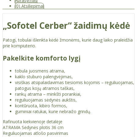
Aprašymas
(0) Atsiliepimai
„Sofotel Cerber“ žaidimų kėdė
Patogi, tobulai išlenkta kėdė žmonėms, kurie daug laiko praleidžia
prie kompiuterio.
Pakelkite komforto lygį
tobula juosmens atrama,
kaklo stuburo palengvėjimas,
visiškas atsipalaidavimas tiesiomis kojomis – reguliuojamas,
patogus kojų atramos taškas,
rankų atrama – minkšti porankiai,
reguliuojamas sėdynės aukštis,
kontūruota, kibiro formos,
guminiai ratukai, kurie nebraižo grindų.
Rafinuota kiekvienoje detalėje
ATRAMA Sėdynės plotis 36 cm
Reguliuojamas atlošo pasvirimas