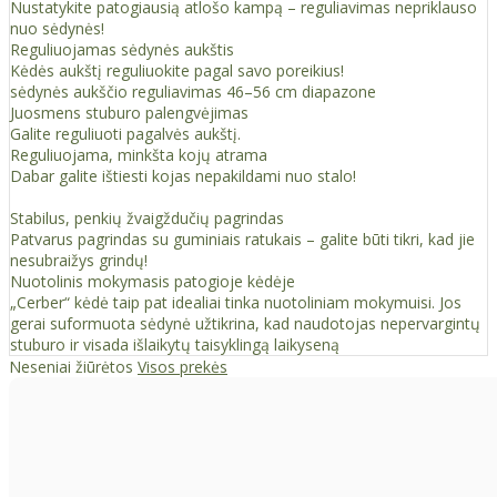
Nustatykite patogiausią atlošo kampą – reguliavimas nepriklauso
nuo sėdynės!
Reguliuojamas sėdynės aukštis
Kėdės aukštį reguliuokite pagal savo poreikius!
sėdynės aukščio reguliavimas 46–56 cm diapazone
Juosmens stuburo palengvėjimas
Galite reguliuoti pagalvės aukštį.
Reguliuojama, minkšta kojų atrama
Dabar galite ištiesti kojas nepakildami nuo stalo!
Stabilus, penkių žvaigždučių pagrindas
Patvarus pagrindas su guminiais ratukais – galite būti tikri, kad jie
nesubraižys grindų!
Nuotolinis mokymasis patogioje kėdėje
„Cerber“ kėdė taip pat idealiai tinka nuotoliniam mokymuisi. Jos
gerai suformuota sėdynė užtikrina, kad naudotojas nepervargintų
stuburo ir visada išlaikytų taisyklingą laikyseną
Neseniai žiūrėtos
Visos prekės