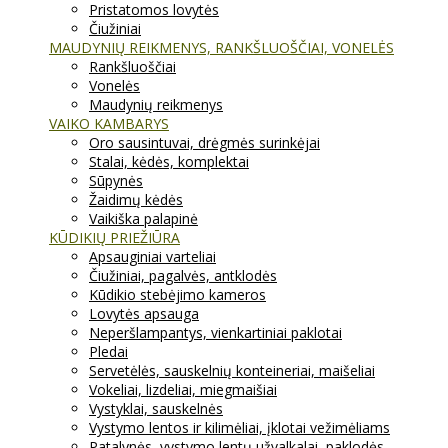
Pristatomos lovytės
Čiužiniai
MAUDYNIŲ REIKMENYS, RANKŠLUOŠČIAI, VONELĖS
Rankšluoščiai
Vonelės
Maudynių reikmenys
VAIKO KAMBARYS
Oro sausintuvai, drėgmės surinkėjai
Stalai, kėdės, komplektai
Sūpynės
Žaidimų kėdės
Vaikiška palapinė
KŪDIKIŲ PRIEŽIŪRA
Apsauginiai varteliai
Čiužiniai, pagalvės, antklodės
Kūdikio stebėjimo kameros
Lovytės apsauga
Neperšlampantys, vienkartiniai paklotai
Pledai
Servetėlės, sauskelnių konteineriai, maišeliai
Vokeliai, lizdeliai, miegmaišiai
Vystyklai, sauskelnės
Vystymo lentos ir kilimėliai, įklotai vežimėliams
Patalynės, vystymo lentų užvalkalai, paklodės