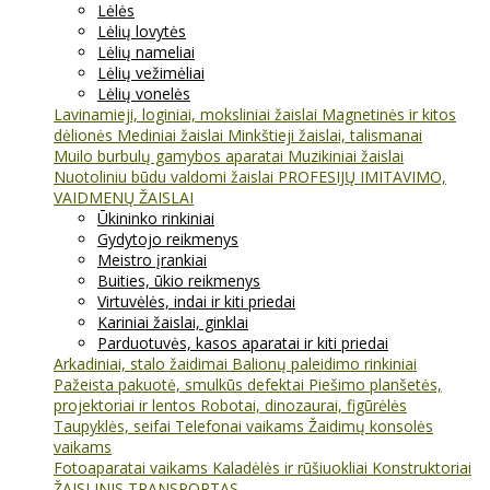
Lėlės
Lėlių lovytės
Lėlių nameliai
Lėlių vežimėliai
Lėlių vonelės
Lavinamieji, loginiai, moksliniai žaislai
Magnetinės ir kitos
dėlionės
Mediniai žaislai
Minkštieji žaislai, talismanai
Muilo burbulų gamybos aparatai
Muzikiniai žaislai
Nuotoliniu būdu valdomi žaislai
PROFESIJŲ IMITAVIMO,
VAIDMENŲ ŽAISLAI
Ūkininko rinkiniai
Gydytojo reikmenys
Meistro įrankiai
Buities, ūkio reikmenys
Virtuvėlės, indai ir kiti priedai
Kariniai žaislai, ginklai
Parduotuvės, kasos aparatai ir kiti priedai
Arkadiniai, stalo žaidimai
Balionų paleidimo rinkiniai
Pažeista pakuotė, smulkūs defektai
Piešimo planšetės,
projektoriai ir lentos
Robotai, dinozaurai, figūrėlės
Taupyklės, seifai
Telefonai vaikams
Žaidimų konsolės
vaikams
Fotoaparatai vaikams
Kaladėlės ir rūšiuokliai
Konstruktoriai
ŽAISLINIS TRANSPORTAS