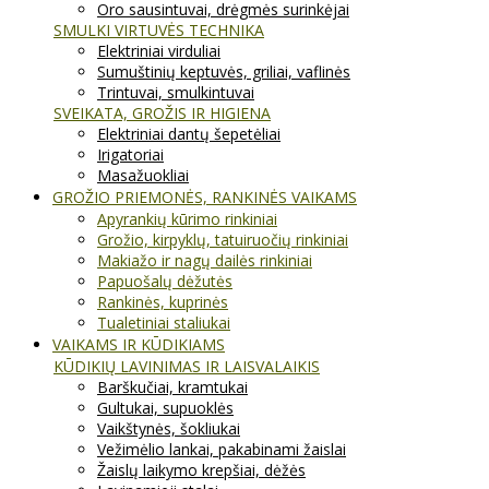
Oro sausintuvai, drėgmės surinkėjai
SMULKI VIRTUVĖS TECHNIKA
Elektriniai virduliai
Sumuštinių keptuvės, griliai, vaflinės
Trintuvai, smulkintuvai
SVEIKATA, GROŽIS IR HIGIENA
Elektriniai dantų šepetėliai
Irigatoriai
Masažuokliai
GROŽIO PRIEMONĖS, RANKINĖS VAIKAMS
Apyrankių kūrimo rinkiniai
Grožio, kirpyklų, tatuiruočių rinkiniai
Makiažo ir nagų dailės rinkiniai
Papuošalų dėžutės
Rankinės, kuprinės
Tualetiniai staliukai
VAIKAMS IR KŪDIKIAMS
KŪDIKIŲ LAVINIMAS IR LAISVALAIKIS
Barškučiai, kramtukai
Gultukai, supuoklės
Vaikštynės, šokliukai
Vežimėlio lankai, pakabinami žaislai
Žaislų laikymo krepšiai, dėžės