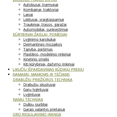
Autobusai, tramvajai
Kombainai, traktoriai
Laivai
Lėktuvai, sraigtasparniai
Traukiniai, trasos, garažai
Automobiliai, sunkvežimiai
KŪRYBINIAI ŽAISLAI, POMĖGIAI
Lyginimo karoliukai
Deimantinės mozaikos
Tapyba, piešimas
Plastilino, modelinio rinkiniai
Kinetinis smėlis
Kiti kūrybiniai, dažymo rinkiniai
LIKUČIŲ IŠPARDAVIMAS KŪDIKIŲ PREKIŲ
NAMAMS, MAMOMS IR TĖČIAMS
DRABUŽIŲ PRIEŽIŪROS TECHNIKA
Drabužių skustuvai
Garų lygintuvai
Lygintuvai
NAMŲ TECHNIKA
Dulkių siurbliai
Garais valantys prietaisai
ORO REGULIAVIMO ĮRANGA