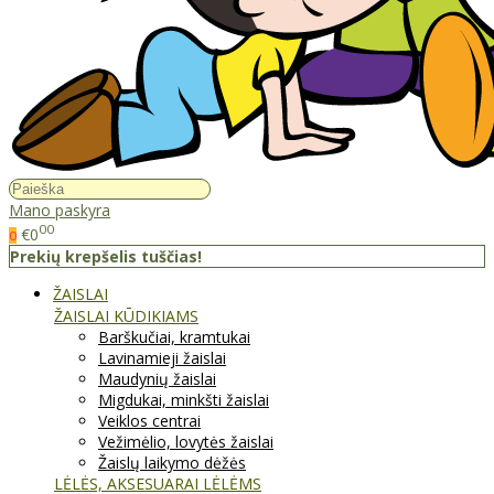
Mano paskyra
00
€0
0
Prekių krepšelis tuščias!
ŽAISLAI
ŽAISLAI KŪDIKIAMS
Barškučiai, kramtukai
Lavinamieji žaislai
Maudynių žaislai
Migdukai, minkšti žaislai
Veiklos centrai
Vežimėlio, lovytės žaislai
Žaislų laikymo dėžės
LĖLĖS, AKSESUARAI LĖLĖMS