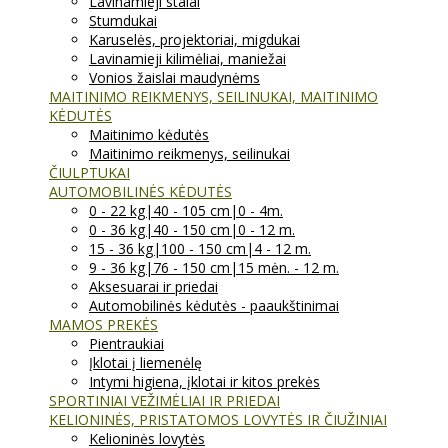
Lavinamieji stalai
Stumdukai
Karuselės, projektoriai, migdukai
Lavinamieji kilimėliai, maniežai
Vonios žaislai maudynėms
MAITINIMO REIKMENYS, SEILINUKAI, MAITINIMO
KĖDUTĖS
Maitinimo kėdutės
Maitinimo reikmenys, seilinukai
ČIULPTUKAI
AUTOMOBILINĖS KĖDUTĖS
0 - 22 kg|40 - 105 cm|0 - 4m.
0 - 36 kg|40 - 150 cm|0 - 12 m.
15 - 36 kg|100 - 150 cm|4 - 12 m.
9 - 36 kg|76 - 150 cm|15 mėn. - 12 m.
Aksesuarai ir priedai
Automobilinės kėdutės - paaukštinimai
MAMOS PREKĖS
Pientraukiai
Įklotai į liemenėlę
Intymi higiena, įklotai ir kitos prekės
SPORTINIAI VEŽIMĖLIAI IR PRIEDAI
KELIONINĖS, PRISTATOMOS LOVYTĖS IR ČIUŽINIAI
Kelioninės lovytės