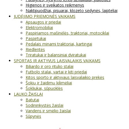
Higienos ir sveikatos reikmenys
Naktipuodžiai, pisuarai, klozeto sėdynės, laipteliai
JUDĖJIMO PRIEMONĖS VAIKAMS
Apsaugos ir priedai
Elektromobiliai
Paspiriamos mašinėlės, traktoriai, motociklai
Paspirtukai
Pedalais minami traktoriai, kartingai
Riedlentės
Triratukai ir balansiniai dviratukai
SPORTAS IR AKTYVUS LAISVALAIKIS VAIKAMS
Biliardo ir oro ritulio stalai
Futbolo stalai, vartai ir kiti priedai
Kitos sporto ir aktyvaus laisvalaikio prekės
Šokių ir žaidimų kilimėliai
Šokliukai, sūpuoklės
LAUKO ŽAISLAI
Batutai
Sodininkystės žaislai
Vandens ir smėlio žaislai
Sūpynės