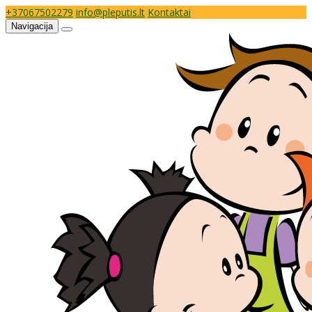
+37067502279
info@pleputis.lt
Kontaktai
Navigacija