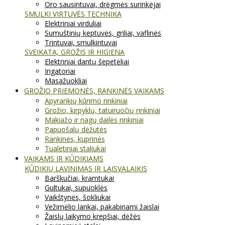
Oro sausintuvai, drėgmės surinkėjai
SMULKI VIRTUVĖS TECHNIKA
Elektriniai virduliai
Sumuštinių keptuvės, griliai, vaflinės
Trintuvai, smulkintuvai
SVEIKATA, GROŽIS IR HIGIENA
Elektriniai dantų šepetėliai
Irigatoriai
Masažuokliai
GROŽIO PRIEMONĖS, RANKINĖS VAIKAMS
Apyrankių kūrimo rinkiniai
Grožio, kirpyklų, tatuiruočių rinkiniai
Makiažo ir nagų dailės rinkiniai
Papuošalų dėžutės
Rankinės, kuprinės
Tualetiniai staliukai
VAIKAMS IR KŪDIKIAMS
KŪDIKIŲ LAVINIMAS IR LAISVALAIKIS
Barškučiai, kramtukai
Gultukai, supuoklės
Vaikštynės, šokliukai
Vežimėlio lankai, pakabinami žaislai
Žaislų laikymo krepšiai, dėžės