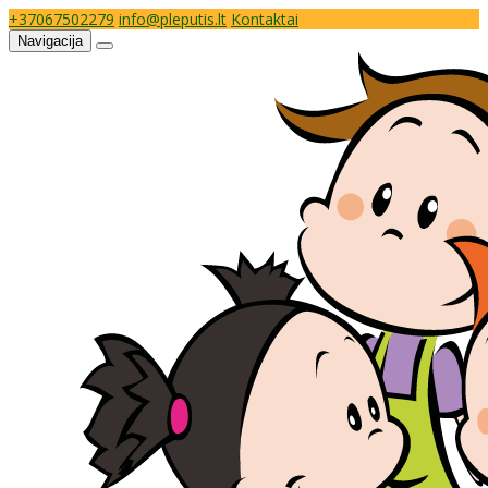
+37067502279
info@pleputis.lt
Kontaktai
Navigacija