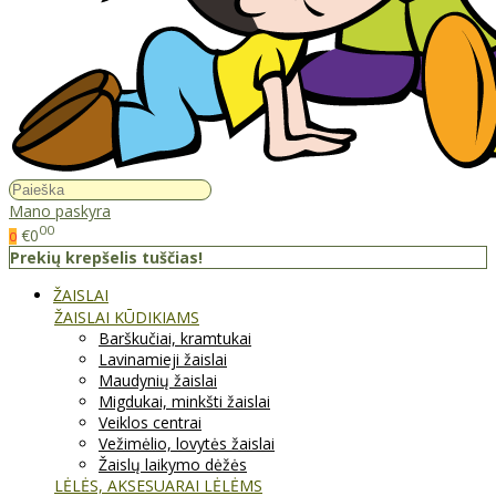
Mano paskyra
00
€0
0
Prekių krepšelis tuščias!
ŽAISLAI
ŽAISLAI KŪDIKIAMS
Barškučiai, kramtukai
Lavinamieji žaislai
Maudynių žaislai
Migdukai, minkšti žaislai
Veiklos centrai
Vežimėlio, lovytės žaislai
Žaislų laikymo dėžės
LĖLĖS, AKSESUARAI LĖLĖMS