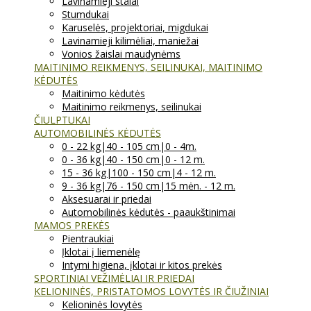
Lavinamieji stalai
Stumdukai
Karuselės, projektoriai, migdukai
Lavinamieji kilimėliai, maniežai
Vonios žaislai maudynėms
MAITINIMO REIKMENYS, SEILINUKAI, MAITINIMO
KĖDUTĖS
Maitinimo kėdutės
Maitinimo reikmenys, seilinukai
ČIULPTUKAI
AUTOMOBILINĖS KĖDUTĖS
0 - 22 kg|40 - 105 cm|0 - 4m.
0 - 36 kg|40 - 150 cm|0 - 12 m.
15 - 36 kg|100 - 150 cm|4 - 12 m.
9 - 36 kg|76 - 150 cm|15 mėn. - 12 m.
Aksesuarai ir priedai
Automobilinės kėdutės - paaukštinimai
MAMOS PREKĖS
Pientraukiai
Įklotai į liemenėlę
Intymi higiena, įklotai ir kitos prekės
SPORTINIAI VEŽIMĖLIAI IR PRIEDAI
KELIONINĖS, PRISTATOMOS LOVYTĖS IR ČIUŽINIAI
Kelioninės lovytės