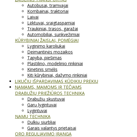
Autobusai, tramvajai
Kombainai, traktoriai
Laivai
Lėktuvai, sraigtasparniai
Traukiniai, trasos, garažai
Automobiliai, sunkvežimiai
KŪRYBINIAI ŽAISLAI, POMĖGIAI
Lyginimo karoliukai
Deimantinės mozaikos
Tapyba, piešimas
Plastilino, modelinio rinkiniai
Kinetinis smėlis
Kiti kūrybiniai, dažymo rinkiniai
LIKUČIŲ IŠPARDAVIMAS KŪDIKIŲ PREKIŲ
NAMAMS, MAMOMS IR TĖČIAMS
DRABUŽIŲ PRIEŽIŪROS TECHNIKA
Drabužių skustuvai
Garų lygintuvai
Lygintuvai
NAMŲ TECHNIKA
Dulkių siurbliai
Garais valantys prietaisai
ORO REGULIAVIMO ĮRANGA