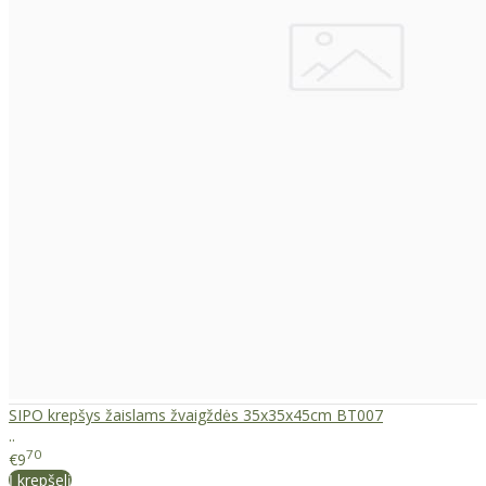
SIPO krepšys žaislams žvaigždės 35x35x45cm BT007
..
70
€9
Į krepšelį