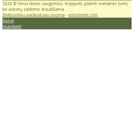
2026 © Visos teisės saugomos. Kopijuoti, platinti svetainės turinį
be autorių sutikimo draudžiama.
Elektroninių parduotuvių nuoma
-
eshoprent.com
Rašyti
Skambinti