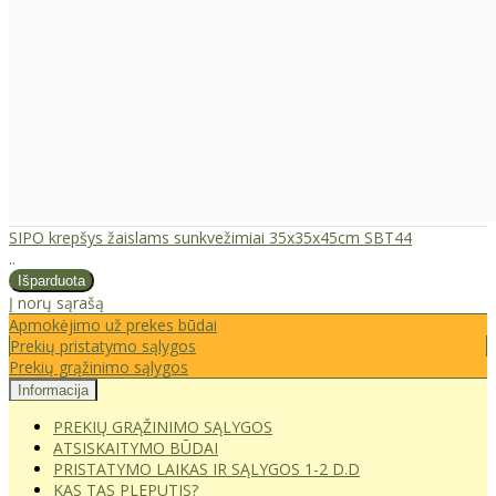
SIPO krepšys žaislams sunkvežimiai 35x35x45cm SBT44
..
Į norų sąrašą
Apmokėjimo už prekes būdai
Prekių pristatymo sąlygos
Prekių grąžinimo sąlygos
Informacija
PREKIŲ GRĄŽINIMO SĄLYGOS
ATSISKAITYMO BŪDAI
PRISTATYMO LAIKAS IR SĄLYGOS 1-2 D.D
KAS TAS PLEPUTIS?