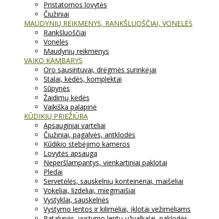
Pristatomos lovytės
Čiužiniai
MAUDYNIŲ REIKMENYS, RANKŠLUOŠČIAI, VONELĖS
Rankšluoščiai
Vonelės
Maudynių reikmenys
VAIKO KAMBARYS
Oro sausintuvai, drėgmės surinkėjai
Stalai, kėdės, komplektai
Sūpynės
Žaidimų kėdės
Vaikiška palapinė
KŪDIKIŲ PRIEŽIŪRA
Apsauginiai varteliai
Čiužiniai, pagalvės, antklodės
Kūdikio stebėjimo kameros
Lovytės apsauga
Neperšlampantys, vienkartiniai paklotai
Pledai
Servetėlės, sauskelnių konteineriai, maišeliai
Vokeliai, lizdeliai, miegmaišiai
Vystyklai, sauskelnės
Vystymo lentos ir kilimėliai, įklotai vežimėliams
Patalynės, vystymo lentų užvalkalai, paklodės