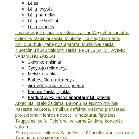
Lėlės
Lėlių lovytės
Lėlių nameliai
Lėlių vežimėliai
Lėlių vonelės
Lavinamieji, loginiai, moksliniai žaislai
Magnetinės ir kitos
dėlionės
Mediniai žaislai
Minkštieji žaislai, talismanai
Muilo burbulų gamybos aparatai
Muzikiniai žaislai
Nuotoliniu būdu valdomi žaislai
PROFESIJŲ IMITAVIMO,
VAIDMENŲ ŽAISLAI
Ūkininko rinkiniai
Gydytojo reikmenys
Meistro įrankiai
Buities, ūkio reikmenys
Virtuvėlės, indai ir kiti priedai
Kariniai žaislai, ginklai
Parduotuvės, kasos aparatai ir kiti priedai
Arkadiniai, stalo žaidimai
Balionų paleidimo rinkiniai
Pažeista pakuotė, smulkūs defektai
Piešimo planšetės,
projektoriai ir lentos
Robotai, dinozaurai, figūrėlės
Taupyklės, seifai
Telefonai vaikams
Žaidimų konsolės
vaikams
Fotoaparatai vaikams
Kaladėlės ir rūšiuokliai
Konstruktoriai
ŽAISLINIS TRANSPORTAS