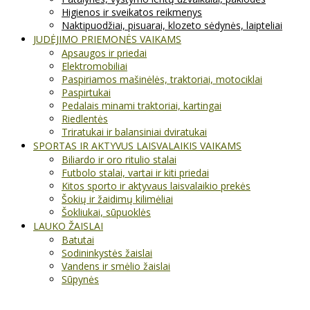
Higienos ir sveikatos reikmenys
Naktipuodžiai, pisuarai, klozeto sėdynės, laipteliai
JUDĖJIMO PRIEMONĖS VAIKAMS
Apsaugos ir priedai
Elektromobiliai
Paspiriamos mašinėlės, traktoriai, motociklai
Paspirtukai
Pedalais minami traktoriai, kartingai
Riedlentės
Triratukai ir balansiniai dviratukai
SPORTAS IR AKTYVUS LAISVALAIKIS VAIKAMS
Biliardo ir oro ritulio stalai
Futbolo stalai, vartai ir kiti priedai
Kitos sporto ir aktyvaus laisvalaikio prekės
Šokių ir žaidimų kilimėliai
Šokliukai, sūpuoklės
LAUKO ŽAISLAI
Batutai
Sodininkystės žaislai
Vandens ir smėlio žaislai
Sūpynės