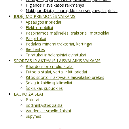
Higienos ir sveikatos reikmenys
Naktipuodžiai, pisuarai, klozeto sėdynės, laipteliai
JUDĖJIMO PRIEMONĖS VAIKAMS
Apsaugos ir priedai
Elektromobiliai
Paspiriamos mašinėlės, traktoriai, motociklai
Paspirtukai
Pedalais minami traktoriai, kartingai
Riedlentės
Triratukai ir balansiniai dviratukai
SPORTAS IR AKTYVUS LAISVALAIKIS VAIKAMS
Biliardo ir oro ritulio stalai
Futbolo stalai, vartai ir kiti priedai
Kitos sporto ir aktyvaus laisvalaikio prekės
Šokių ir žaidimų kilimėliai
Šokliukai, sūpuoklės
LAUKO ŽAISLAI
Batutai
Sodininkystės žaislai
Vandens ir smėlio žaislai
Sūpynės