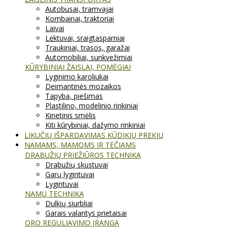
Autobusai, tramvajai
Kombainai, traktoriai
Laivai
Lėktuvai, sraigtasparniai
Traukiniai, trasos, garažai
Automobiliai, sunkvežimiai
KŪRYBINIAI ŽAISLAI, POMĖGIAI
Lyginimo karoliukai
Deimantinės mozaikos
Tapyba, piešimas
Plastilino, modelinio rinkiniai
Kinetinis smėlis
Kiti kūrybiniai, dažymo rinkiniai
LIKUČIŲ IŠPARDAVIMAS KŪDIKIŲ PREKIŲ
NAMAMS, MAMOMS IR TĖČIAMS
DRABUŽIŲ PRIEŽIŪROS TECHNIKA
Drabužių skustuvai
Garų lygintuvai
Lygintuvai
NAMŲ TECHNIKA
Dulkių siurbliai
Garais valantys prietaisai
ORO REGULIAVIMO ĮRANGA