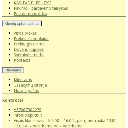
KAS TAS PLEPUTIS?
Pirkimo - pardavimo taisyklės
Privatumo politika
Klientų aptarnavimas
Visos prekės
Prekės su nuolaida
Prekių grąžinimai
Dovanų kuponai
Svetainės medis
Kontaktai
Klientams
Klientams
Užsakymų istorija
Norų sąrašas
Kontaktai
+37067502279
info@pleputis.lt
Visais klausimais I-V 9.00 – 16.00 , pietų pertrauka 12.00 –
13.00 VI – nedirbame VII – nedirbame.