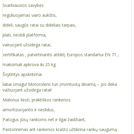
Svarbiausios savybės:
reguliuojamas vairo aukštis,
dideli, saugūs ratai su dideliais tarpais,
plati, neslidi platforma,
vairuojant užsidega ratai,
sertifikatas , patvirtinantis atitiktį Europos standartui EN 71 ,
maksimali apkrova iki 25 kg.
Švytintys apskritimai
labai smagu! Motoroleris turi įmontuotą dinamą – jos dėka
važiuojant užsidega ratai!
Malonus liesti, praktiškos rankenos
amortizuojantis ir neslidus,
Patogus jūsų rankoms net ir ilgai žaidžiant,
Pastorinimas ant rankenos krašto užtikrina rankų saugumą .