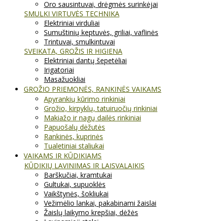
Oro sausintuvai, drėgmės surinkėjai
SMULKI VIRTUVĖS TECHNIKA
Elektriniai virduliai
Sumuštinių keptuvės, griliai, vaflinės
Trintuvai, smulkintuvai
SVEIKATA, GROŽIS IR HIGIENA
Elektriniai dantų šepetėliai
Irigatoriai
Masažuokliai
GROŽIO PRIEMONĖS, RANKINĖS VAIKAMS
Apyrankių kūrimo rinkiniai
Grožio, kirpyklų, tatuiruočių rinkiniai
Makiažo ir nagų dailės rinkiniai
Papuošalų dėžutės
Rankinės, kuprinės
Tualetiniai staliukai
VAIKAMS IR KŪDIKIAMS
KŪDIKIŲ LAVINIMAS IR LAISVALAIKIS
Barškučiai, kramtukai
Gultukai, supuoklės
Vaikštynės, šokliukai
Vežimėlio lankai, pakabinami žaislai
Žaislų laikymo krepšiai, dėžės