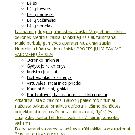
Lėlės
Lėlių lovytės
Lėlių nameliai
Lėlių vežimėliai
Lėlių vonelės
Lavinamieji, loginiai, moksliniai žaislai
Magnetinės ir kitos
dėlionės
Mediniai žaislai
Minkštieji žaislai, talismanai
Muilo burbulų gamybos aparatai
Muzikiniai žaislai
Nuotoliniu būdu valdomi žaislai
PROFESIJŲ IMITAVIMO,
VAIDMENŲ ŽAISLAI
Ūkininko rinkiniai
Gydytojo reikmenys
Meistro įrankiai
Buities, ūkio reikmenys
Virtuvėlės, indai ir kiti priedai
Kariniai žaislai, ginklai
Parduotuvės, kasos aparatai ir kiti priedai
Arkadiniai, stalo žaidimai
Balionų paleidimo rinkiniai
Pažeista pakuotė, smulkūs defektai
Piešimo planšetės,
projektoriai ir lentos
Robotai, dinozaurai, figūrėlės
Taupyklės, seifai
Telefonai vaikams
Žaidimų konsolės
vaikams
Fotoaparatai vaikams
Kaladėlės ir rūšiuokliai
Konstruktoriai
ŽAISLINIS TRANSPORTAS