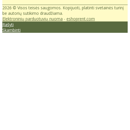
2026 © Visos teisės saugomos. Kopijuoti, platinti svetainės turinį
be autorių sutikimo draudžiama.
Elektroninių parduotuvių nuoma
-
eshoprent.com
Rašyti
Skambinti