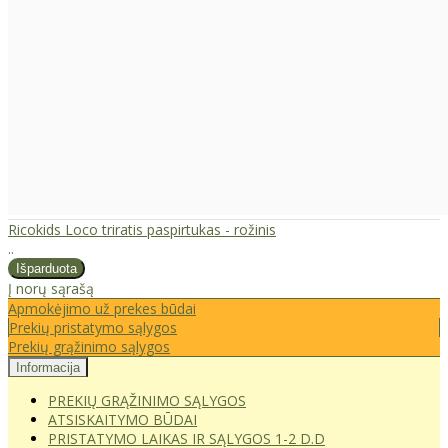
Ricokids Loco triratis paspirtukas - rožinis
..
Į norų sąrašą
Apmokėjimo už prekes būdai
Prekių pristatymo sąlygos
Prekių grąžinimo sąlygos
Informacija
PREKIŲ GRĄŽINIMO SĄLYGOS
ATSISKAITYMO BŪDAI
PRISTATYMO LAIKAS IR SĄLYGOS 1-2 D.D