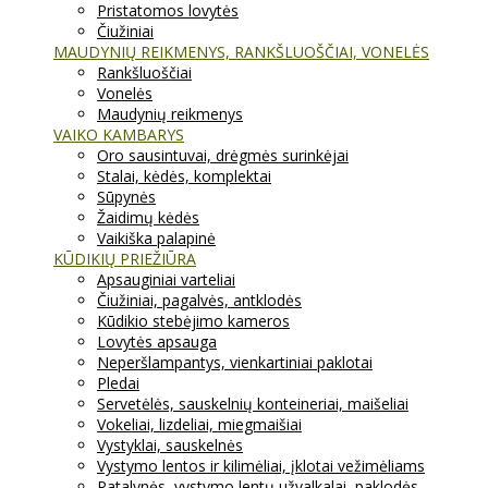
Pristatomos lovytės
Čiužiniai
MAUDYNIŲ REIKMENYS, RANKŠLUOŠČIAI, VONELĖS
Rankšluoščiai
Vonelės
Maudynių reikmenys
VAIKO KAMBARYS
Oro sausintuvai, drėgmės surinkėjai
Stalai, kėdės, komplektai
Sūpynės
Žaidimų kėdės
Vaikiška palapinė
KŪDIKIŲ PRIEŽIŪRA
Apsauginiai varteliai
Čiužiniai, pagalvės, antklodės
Kūdikio stebėjimo kameros
Lovytės apsauga
Neperšlampantys, vienkartiniai paklotai
Pledai
Servetėlės, sauskelnių konteineriai, maišeliai
Vokeliai, lizdeliai, miegmaišiai
Vystyklai, sauskelnės
Vystymo lentos ir kilimėliai, įklotai vežimėliams
Patalynės, vystymo lentų užvalkalai, paklodės