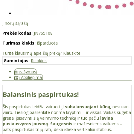
Į norų sąrašą
Prekės kodas:
JN765108
Turimas kiekis:
Išparduota
Turite klausimų apie šią prekę?
Klauskite
Gamintojas:
Ricokids
Aprašymas
(0) Atsiliepimai
Balansinis paspirtukas!
Šis paspirtukas leidžia vairuoti jį
subalansuojant kūną,
nesukant
vairo. Tiesiog pasilenkite norima kryptimi – ir viskas. Vaikas sugeba
greitai įsisavinti šią vairavimo techniką ir tuo pačiu
lavina
pusiausvyros jausmą.
Saugesnis
ir mažesniems vaikams –
pats paspirtukas trijų ratų dėka išlieka vertikaliai stabilus.