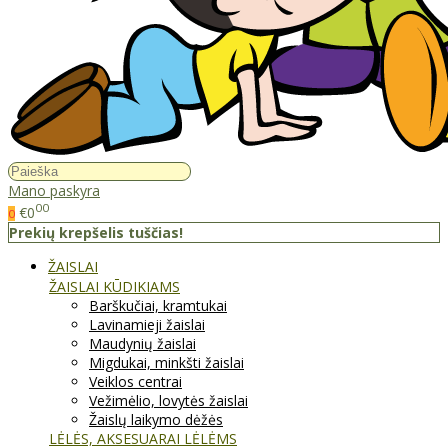
Mano paskyra
00
€0
0
Prekių krepšelis tuščias!
ŽAISLAI
ŽAISLAI KŪDIKIAMS
Barškučiai, kramtukai
Lavinamieji žaislai
Maudynių žaislai
Migdukai, minkšti žaislai
Veiklos centrai
Vežimėlio, lovytės žaislai
Žaislų laikymo dėžės
LĖLĖS, AKSESUARAI LĖLĖMS