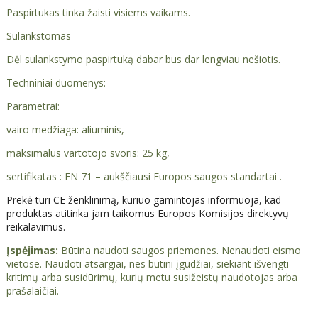
Paspirtukas tinka žaisti visiems vaikams.
Sulankstomas
Dėl sulankstymo paspirtuką dabar bus dar lengviau nešiotis.
Techniniai duomenys:
Parametrai:
vairo medžiaga: aliuminis,
maksimalus vartotojo svoris: 25 kg,
sertifikatas : EN 71 – aukščiausi Europos saugos standartai .
Prekė turi CE ženklinimą, kuriuo gamintojas informuoja, kad
produktas atitinka jam taikomus Europos Komisijos direktyvų
reikalavimus.
Įspėjimas:
Būtina naudoti saugos priemones. Nenaudoti eismo
vietose. Naudoti atsargiai, nes būtini įgūdžiai, siekiant išvengti
kritimų arba susidūrimų, kurių metu susižeistų naudotojas arba
prašalaičiai.