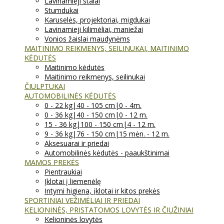
Lavinamieji stalai
Stumdukai
Karuselės, projektoriai, migdukai
Lavinamieji kilimėliai, maniežai
Vonios žaislai maudynėms
MAITINIMO REIKMENYS, SEILINUKAI, MAITINIMO
KĖDUTĖS
Maitinimo kėdutės
Maitinimo reikmenys, seilinukai
ČIULPTUKAI
AUTOMOBILINĖS KĖDUTĖS
0 - 22 kg|40 - 105 cm|0 - 4m.
0 - 36 kg|40 - 150 cm|0 - 12 m.
15 - 36 kg|100 - 150 cm|4 - 12 m.
9 - 36 kg|76 - 150 cm|15 mėn. - 12 m.
Aksesuarai ir priedai
Automobilinės kėdutės - paaukštinimai
MAMOS PREKĖS
Pientraukiai
Įklotai į liemenėlę
Intymi higiena, įklotai ir kitos prekės
SPORTINIAI VEŽIMĖLIAI IR PRIEDAI
KELIONINĖS, PRISTATOMOS LOVYTĖS IR ČIUŽINIAI
Kelioninės lovytės