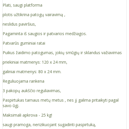
Plati, saugi platforma
plotis užtikrina patogų vairavimą ,
neslidus paviršius,
Pagaminta iš saugios ir patvarios medžiagos.
Patvarūs guminiai ratai
Puikus žaidimo patogumas, jokių smūgių ir sklandus važiavimas
priekiniai matmenys: 120 x 24 mm,
galiniai matmenys: 80 x 24 mm.
Reguliuojama rankena
3 pakopų aukščio reguliavimas,
Paspirtukas tarnaus metų metus , nes jį galima pritaikyti pagal
savo ūgį.
Maksimali apkrova - 25 kg!
saugi pramoga, nerizikuojant sugadinti paspirtuką,