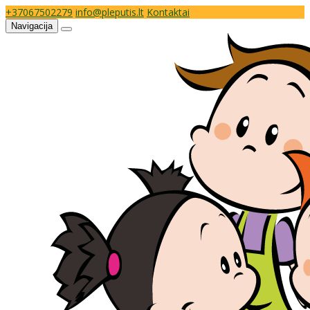
+37067502279
info@pleputis.lt
Kontaktai
Navigacija