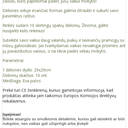
žaislas, kuris papildomai padės jūsų vaikui mokytis!
Dėlionės viduje esančias formas galima ištraukti ir sukurti savo
pasirinktus raštus.
Rinkinį sudaro 10 skirtingų spalvų dėlionių. Žinoma, galite
nusipirkti kelis rinkinius!
Suteikite savo vaikui daug valandų puikių ir lavinančių pramogų su
mūsų galvosūkiais. Jas tvarkydamas vaikas nevalingai prisimins ant
jų pavaizduotus vaisius, o tai tikrai padės vėliau mokytis.
Parametrai:
1 ​​dėlionės dydis: 29x29cm
Dėlionių skaičius: 10 vnt.
Medžiaga: Eva putos
Prekė turi CE ženklinimą, kuriuo gamintojas informuoja, kad
produktas atitinka jam taikomus Europos Komisijos direktyvų
reikalavimus.
Įspėjimas!
Būkite atsargūs su smulkiomis detalėmis, kurios gali atsiskirti ar būti
nukąstos, nes vaikas gali užspringti arba įkvėpti