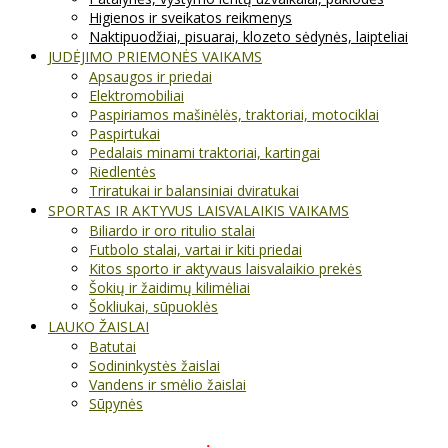
Higienos ir sveikatos reikmenys
Naktipuodžiai, pisuarai, klozeto sėdynės, laipteliai
JUDĖJIMO PRIEMONĖS VAIKAMS
Apsaugos ir priedai
Elektromobiliai
Paspiriamos mašinėlės, traktoriai, motociklai
Paspirtukai
Pedalais minami traktoriai, kartingai
Riedlentės
Triratukai ir balansiniai dviratukai
SPORTAS IR AKTYVUS LAISVALAIKIS VAIKAMS
Biliardo ir oro ritulio stalai
Futbolo stalai, vartai ir kiti priedai
Kitos sporto ir aktyvaus laisvalaikio prekės
Šokių ir žaidimų kilimėliai
Šokliukai, sūpuoklės
LAUKO ŽAISLAI
Batutai
Sodininkystės žaislai
Vandens ir smėlio žaislai
Sūpynės