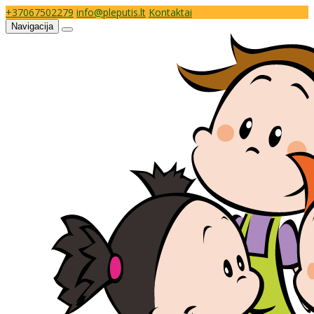
+37067502279
info@pleputis.lt
Kontaktai
Navigacija