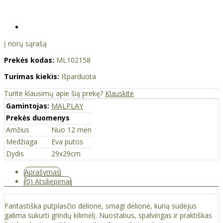
Į norų sąrašą
Prekės kodas:
ML102158
Turimas kiekis:
Išparduota
Turite klausimų apie šią prekę?
Klauskite
Gamintojas:
MALPLAY
Prekės duomenys
Amžius
Nuo 12 mėn
Medžiaga
Eva putos
Dydis
29x29cm
Aprašymas
(0) Atsiliepimai
Fantastiška putplasčio dėlionė, smagi dėlionė, kurią sudėjus
galima sukurti grindų kilimėlį. Nuostabus, spalvingas ir praktiškas