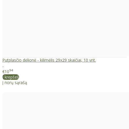
Putplasčio dėlionė - kilimėlis 29x29 skaičiai, 10 vnt.
..
94
€10
Į krepšelį
Į norų sąrašą