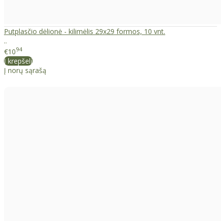
Putplasčio dėlionė - kilimėlis 29x29 formos, 10 vnt.
..
94
€10
Į krepšelį
Į norų sąrašą