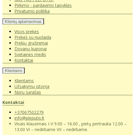
Pirkimo - pardavimo taisyklės
Privatumo politika
Klientų aptarnavimas
Visos prekės
Prekės su nuolaida
Prekių grąžinimai
Dovanų kuponai
Svetainės medis
Kontaktai
Klientams
Klientams
Užsakymų istorija
Norų sąrašas
Kontaktai
+37067502279
info@pleputis.lt
Visais klausimais I-V 9.00 – 16.00 , pietų pertrauka 12.00 –
13.00 VI – nedirbame VII – nedirbame.