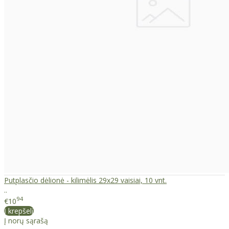
Putplasčio dėlionė - kilimėlis 29x29 vaisiai, 10 vnt.
..
94
€10
Į krepšelį
Į norų sąrašą