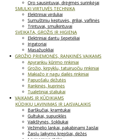
Oro sausintuvai, drėgmės surinkėjai
SMULKI VIRTUVĖS TECHNIKA
Elektriniai virduliai
Sumuštinių keptuvės, griliai, vaflinės
Trintuvai, smulkintuvai
SVEIKATA, GROŽIS IR HIGIENA
Elektriniai dantų šepetėliai
Irigatoriai
Masažuokliai
GROŽIO PRIEMONĖS, RANKINĖS VAIKAMS
Apyrankių kūrimo rinkiniai
Grožio, kirpyklų, tatuiruočių rinkiniai
Makiažo ir nagų dailės rinkiniai
Papuošalų dėžutės
Rankinės, kuprinės
Tualetiniai staliukai
VAIKAMS IR KŪDIKIAMS
KŪDIKIŲ LAVINIMAS IR LAISVALAIKIS
Barškučiai, kramtukai
Gultukai, supuoklės
Vaikštynės, šokliukai
Vežimėlio lankai, pakabinami žaislai
Žaislų laikymo krepšiai, dėžės