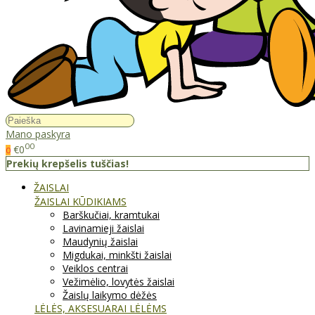
Mano paskyra
00
€0
0
Prekių krepšelis tuščias!
ŽAISLAI
ŽAISLAI KŪDIKIAMS
Barškučiai, kramtukai
Lavinamieji žaislai
Maudynių žaislai
Migdukai, minkšti žaislai
Veiklos centrai
Vežimėlio, lovytės žaislai
Žaislų laikymo dėžės
LĖLĖS, AKSESUARAI LĖLĖMS