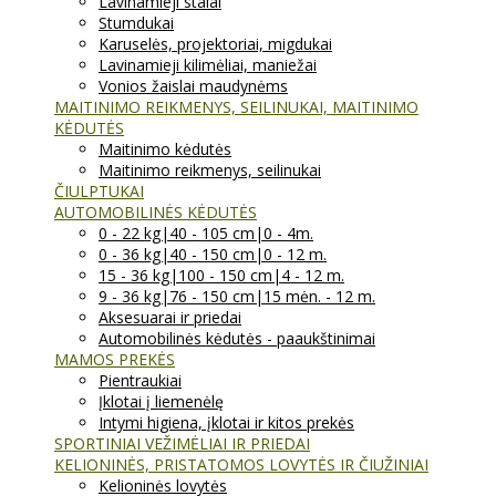
Lavinamieji stalai
Stumdukai
Karuselės, projektoriai, migdukai
Lavinamieji kilimėliai, maniežai
Vonios žaislai maudynėms
MAITINIMO REIKMENYS, SEILINUKAI, MAITINIMO
KĖDUTĖS
Maitinimo kėdutės
Maitinimo reikmenys, seilinukai
ČIULPTUKAI
AUTOMOBILINĖS KĖDUTĖS
0 - 22 kg|40 - 105 cm|0 - 4m.
0 - 36 kg|40 - 150 cm|0 - 12 m.
15 - 36 kg|100 - 150 cm|4 - 12 m.
9 - 36 kg|76 - 150 cm|15 mėn. - 12 m.
Aksesuarai ir priedai
Automobilinės kėdutės - paaukštinimai
MAMOS PREKĖS
Pientraukiai
Įklotai į liemenėlę
Intymi higiena, įklotai ir kitos prekės
SPORTINIAI VEŽIMĖLIAI IR PRIEDAI
KELIONINĖS, PRISTATOMOS LOVYTĖS IR ČIUŽINIAI
Kelioninės lovytės