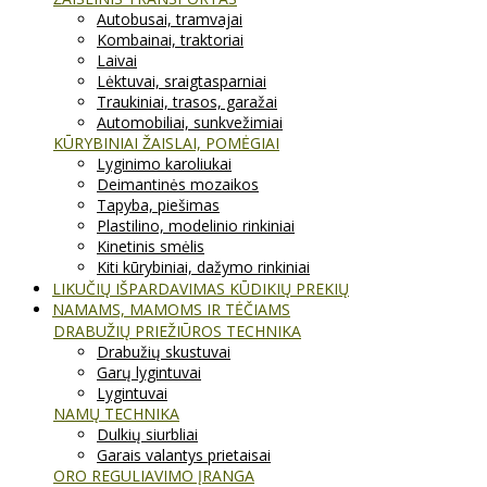
Autobusai, tramvajai
Kombainai, traktoriai
Laivai
Lėktuvai, sraigtasparniai
Traukiniai, trasos, garažai
Automobiliai, sunkvežimiai
KŪRYBINIAI ŽAISLAI, POMĖGIAI
Lyginimo karoliukai
Deimantinės mozaikos
Tapyba, piešimas
Plastilino, modelinio rinkiniai
Kinetinis smėlis
Kiti kūrybiniai, dažymo rinkiniai
LIKUČIŲ IŠPARDAVIMAS KŪDIKIŲ PREKIŲ
NAMAMS, MAMOMS IR TĖČIAMS
DRABUŽIŲ PRIEŽIŪROS TECHNIKA
Drabužių skustuvai
Garų lygintuvai
Lygintuvai
NAMŲ TECHNIKA
Dulkių siurbliai
Garais valantys prietaisai
ORO REGULIAVIMO ĮRANGA