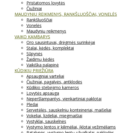
Pristatomos lovytės
Čiužiniai
MAUDYNIŲ REIKMENYS, RANKŠLUOŠČIAI, VONELĖS
Rankšluoščiai
Vonelės
Maudynių reikmenys
VAIKO KAMBARYS
Oro sausintuvai, drėgmės surinkėjai
Stalai, kėdės, komplektai
Sūpynės
Žaidimų kėdės
Vaikiška palapinė
KŪDIKIŲ PRIEŽIŪRA
Apsauginiai varteliai
Čiužiniai, pagalvės, antklodės
Kūdikio stebėjimo kameros
Lovytės apsauga
Neperšlampantys, vienkartiniai paklotai
Pledai
Servetėlės, sauskelnių konteineriai, maišeliai
Vokeliai, lizdeliai, miegmaišiai
Vystyklai, sauskelnės
Vystymo lentos ir kilimėliai, įklotai vežimėliams
Patalynės, vystymo lentų užvalkalai, paklodės