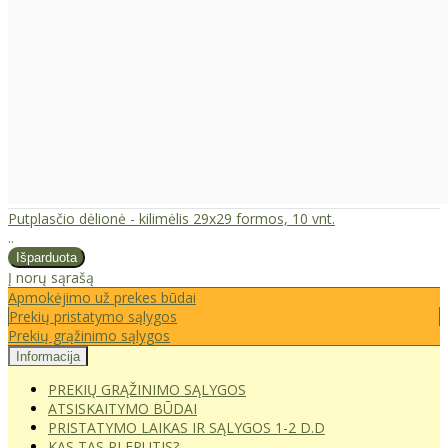
Putplasčio dėlionė - kilimėlis 29x29 formos, 10 vnt.
..
Į norų sąrašą
Apmokėjimo už prekes būdai
Prekių pristatymo sąlygos
Prekių grąžinimo sąlygos
Informacija
PREKIŲ GRĄŽINIMO SĄLYGOS
ATSISKAITYMO BŪDAI
PRISTATYMO LAIKAS IR SĄLYGOS 1-2 D.D
KAS TAS PLEPUTIS?