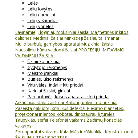
Lėlės
Lėlių lovytės
Lėlių nameliai
Lėlių vežimėliai
Lėlių vonelės
Lavinamieji, loginiai, moksliniai žaislai
Magnetinės ir kitos
dėlionės
Mediniai žaislai
Minkštieji žaislai, talismanai
Muilo burbulų gamybos aparatai
Muzikiniai žaislai
Nuotoliniu būdu valdomi žaislai
PROFESIJŲ IMITAVIMO,
VAIDMENŲ ŽAISLAI
Ūkininko rinkiniai
Gydytojo reikmenys
Meistro įrankiai
Buities, ūkio reikmenys
Virtuvėlės, indai ir kiti priedai
Kariniai žaislai, ginklai
Parduotuvės, kasos aparatai ir kiti priedai
Arkadiniai, stalo žaidimai
Balionų paleidimo rinkiniai
Pažeista pakuotė, smulkūs defektai
Piešimo planšetės,
projektoriai ir lentos
Robotai, dinozaurai, figūrėlės
Taupyklės, seifai
Telefonai vaikams
Žaidimų konsolės
vaikams
Fotoaparatai vaikams
Kaladėlės ir rūšiuokliai
Konstruktoriai
ŽAISLINIS TRANSPORTAS