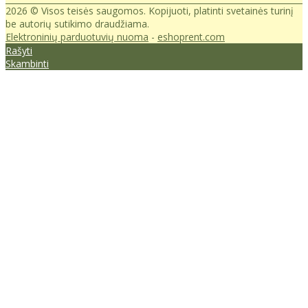
2026 © Visos teisės saugomos. Kopijuoti, platinti svetainės turinį
be autorių sutikimo draudžiama.
Elektroninių parduotuvių nuoma
-
eshoprent.com
Rašyti
Skambinti