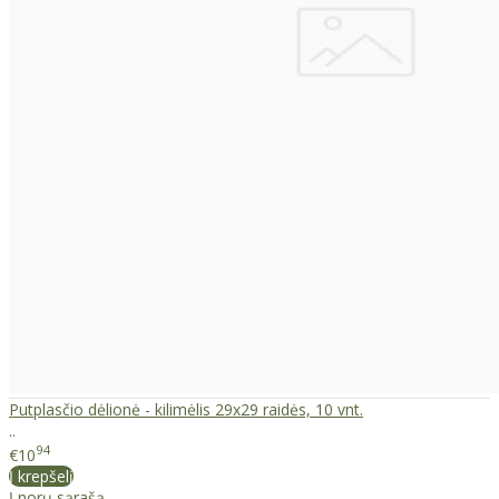
Putplasčio dėlionė - kilimėlis 29x29 raidės, 10 vnt.
..
94
€10
Į krepšelį
Į norų sąrašą