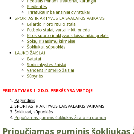
Pedalais minami traktoriai, kartingai
Riedlentės
Triratukai ir balansiniai dviratukai
SPORTAS IR AKTYVUS LAISVALAIKIS VAIKAMS
Biliardo ir oro ritulio stalai
Futbolo stalai, vartai ir kiti priedai
Kitos sporto ir aktyvaus laisvalaikio prekės
Šokių ir žaidimų kilimėliai
Šokliukai, sūpuoklės
LAUKO ŽAISLAI
Batutai
Sodininkystės žaislai
Vandens ir smėlio žaislai
Sūpynės
PRISTATYMAS
1-2
D
.
D
.
PREKĖS
YRA
VIETOJE
Pagrindinis
SPORTAS IR AKTYVUS LAISVALAIKIS VAIKAMS
Šokliukai, sūpuoklės
Pripučiamas guminis šokliukas Žirafa su pompa
Pripučiamas guminis šokliukas