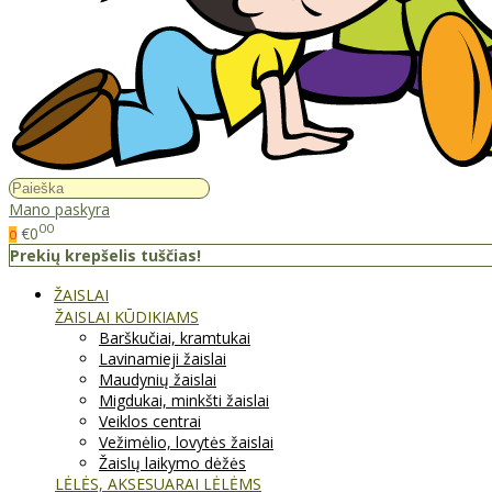
Mano paskyra
00
€0
0
Prekių krepšelis tuščias!
ŽAISLAI
ŽAISLAI KŪDIKIAMS
Barškučiai, kramtukai
Lavinamieji žaislai
Maudynių žaislai
Migdukai, minkšti žaislai
Veiklos centrai
Vežimėlio, lovytės žaislai
Žaislų laikymo dėžės
LĖLĖS, AKSESUARAI LĖLĖMS