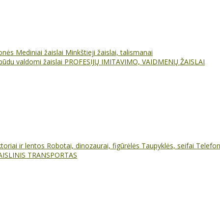
ionės
Mediniai žaislai
Minkštieji žaislai, talismanai
būdu valdomi žaislai
PROFESIJŲ IMITAVIMO, VAIDMENŲ ŽAISLAI
oriai ir lentos
Robotai, dinozaurai, figūrėlės
Taupyklės, seifai
Telefo
AISLINIS TRANSPORTAS