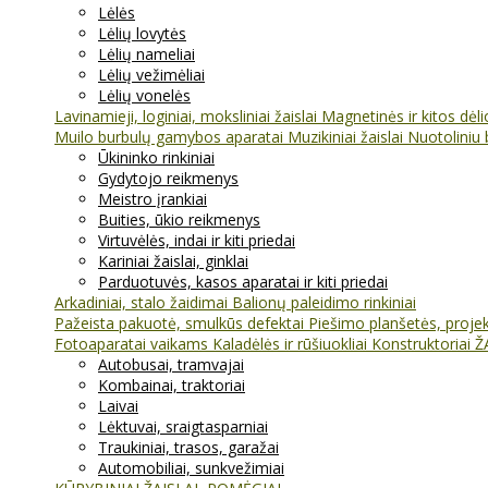
Lėlės
Lėlių lovytės
Lėlių nameliai
Lėlių vežimėliai
Lėlių vonelės
Lavinamieji, loginiai, moksliniai žaislai
Magnetinės ir kitos dėl
Muilo burbulų gamybos aparatai
Muzikiniai žaislai
Nuotoliniu 
Ūkininko rinkiniai
Gydytojo reikmenys
Meistro įrankiai
Buities, ūkio reikmenys
Virtuvėlės, indai ir kiti priedai
Kariniai žaislai, ginklai
Parduotuvės, kasos aparatai ir kiti priedai
Arkadiniai, stalo žaidimai
Balionų paleidimo rinkiniai
Pažeista pakuotė, smulkūs defektai
Piešimo planšetės, projekt
Fotoaparatai vaikams
Kaladėlės ir rūšiuokliai
Konstruktoriai
Ž
Autobusai, tramvajai
Kombainai, traktoriai
Laivai
Lėktuvai, sraigtasparniai
Traukiniai, trasos, garažai
Automobiliai, sunkvežimiai