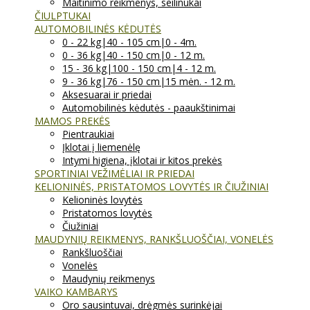
Maitinimo reikmenys, seilinukai
ČIULPTUKAI
AUTOMOBILINĖS KĖDUTĖS
0 - 22 kg|40 - 105 cm|0 - 4m.
0 - 36 kg|40 - 150 cm|0 - 12 m.
15 - 36 kg|100 - 150 cm|4 - 12 m.
9 - 36 kg|76 - 150 cm|15 mėn. - 12 m.
Aksesuarai ir priedai
Automobilinės kėdutės - paaukštinimai
MAMOS PREKĖS
Pientraukiai
Įklotai į liemenėlę
Intymi higiena, įklotai ir kitos prekės
SPORTINIAI VEŽIMĖLIAI IR PRIEDAI
KELIONINĖS, PRISTATOMOS LOVYTĖS IR ČIUŽINIAI
Kelioninės lovytės
Pristatomos lovytės
Čiužiniai
MAUDYNIŲ REIKMENYS, RANKŠLUOŠČIAI, VONELĖS
Rankšluoščiai
Vonelės
Maudynių reikmenys
VAIKO KAMBARYS
Oro sausintuvai, drėgmės surinkėjai