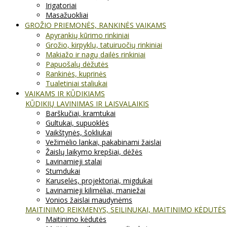
Irigatoriai
Masažuokliai
GROŽIO PRIEMONĖS, RANKINĖS VAIKAMS
Apyrankių kūrimo rinkiniai
Grožio, kirpyklų, tatuiruočių rinkiniai
Makiažo ir nagų dailės rinkiniai
Papuošalų dėžutės
Rankinės, kuprinės
Tualetiniai staliukai
VAIKAMS IR KŪDIKIAMS
KŪDIKIŲ LAVINIMAS IR LAISVALAIKIS
Barškučiai, kramtukai
Gultukai, supuoklės
Vaikštynės, šokliukai
Vežimėlio lankai, pakabinami žaislai
Žaislų laikymo krepšiai, dėžės
Lavinamieji stalai
Stumdukai
Karuselės, projektoriai, migdukai
Lavinamieji kilimėliai, maniežai
Vonios žaislai maudynėms
MAITINIMO REIKMENYS, SEILINUKAI, MAITINIMO KĖDUTĖS
Maitinimo kėdutės