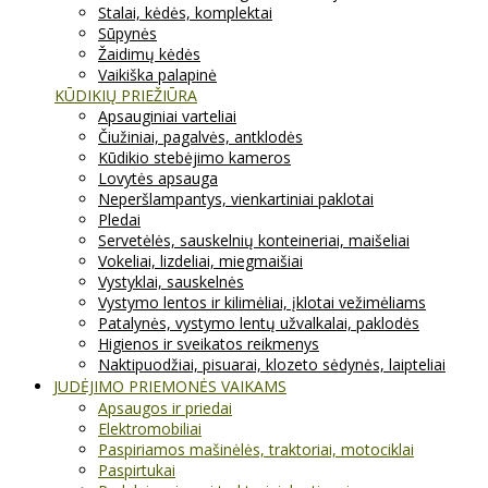
Stalai, kėdės, komplektai
Sūpynės
Žaidimų kėdės
Vaikiška palapinė
KŪDIKIŲ PRIEŽIŪRA
Apsauginiai varteliai
Čiužiniai, pagalvės, antklodės
Kūdikio stebėjimo kameros
Lovytės apsauga
Neperšlampantys, vienkartiniai paklotai
Pledai
Servetėlės, sauskelnių konteineriai, maišeliai
Vokeliai, lizdeliai, miegmaišiai
Vystyklai, sauskelnės
Vystymo lentos ir kilimėliai, įklotai vežimėliams
Patalynės, vystymo lentų užvalkalai, paklodės
Higienos ir sveikatos reikmenys
Naktipuodžiai, pisuarai, klozeto sėdynės, laipteliai
JUDĖJIMO PRIEMONĖS VAIKAMS
Apsaugos ir priedai
Elektromobiliai
Paspiriamos mašinėlės, traktoriai, motociklai
Paspirtukai