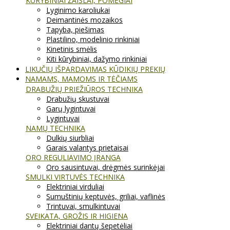
KŪRYBINIAI ŽAISLAI, POMĖGIAI
Lyginimo karoliukai
Deimantinės mozaikos
Tapyba, piešimas
Plastilino, modelinio rinkiniai
Kinetinis smėlis
Kiti kūrybiniai, dažymo rinkiniai
LIKUČIŲ IŠPARDAVIMAS KŪDIKIŲ PREKIŲ
NAMAMS, MAMOMS IR TĖČIAMS
DRABUŽIŲ PRIEŽIŪROS TECHNIKA
Drabužių skustuvai
Garų lygintuvai
Lygintuvai
NAMŲ TECHNIKA
Dulkių siurbliai
Garais valantys prietaisai
ORO REGULIAVIMO ĮRANGA
Oro sausintuvai, drėgmės surinkėjai
SMULKI VIRTUVĖS TECHNIKA
Elektriniai virduliai
Sumuštinių keptuvės, griliai, vaflinės
Trintuvai, smulkintuvai
SVEIKATA, GROŽIS IR HIGIENA
Elektriniai dantų šepetėliai