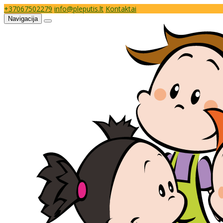
+37067502279
info@pleputis.lt
Kontaktai
Navigacija