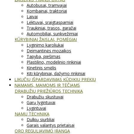
Autobusai, tramvajai
Kombainai, traktoriai
Laivai
Lėktuvai, sraigtasparniai
Traukiniai, trasos, garažai
Automobiliai, sunkvežimiai
KŪRYBINIAI ŽAISLAI, POMĖGIAI
Lyginimo karoliukai
Deimantinės mozaikos
Tapyba, piešimas
Plastilino, modelinio rinkiniai
Kinetinis smėlis
Kiti kūrybiniai, dažymo rinkiniai
LIKUČIŲ IŠPARDAVIMAS KŪDIKIŲ PREKIŲ
NAMAMS, MAMOMS IR TĖČIAMS
DRABUŽIŲ PRIEŽIŪROS TECHNIKA
Drabužių skustuvai
Garų lygintuvai
Lygintuvai
NAMŲ TECHNIKA
Dulkių siurbliai
Garais valantys prietaisai
ORO REGULIAVIMO ĮRANGA