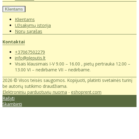
Klientams
Klientams
Užsakymų istorija
Norų sąrašas
Kontaktai
+37067502279
info@pleputis.lt
Visais klausimais I-V 9.00 – 16.00 , pietų pertrauka 12.00 –
13.00 VI – nedirbame VII – nedirbame.
2026 © Visos teisės saugomos. Kopijuoti, platinti svetainės turinį
be autorių sutikimo draudžiama.
Elektroninių parduotuvių nuoma
-
eshoprent.com
Rašyti
Skambinti