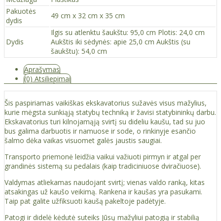
Pakuotės
49 cm x 32 cm x 35 cm
dydis
Ilgis su atlenktu šaukštu: 95,0 cm Plotis: 24,0 cm
Dydis
Aukštis iki sėdynės: apie 25,0 cm Aukštis (su
šaukštu): 54,0 cm
Aprašymas
(0) Atsiliepimai
Šis paspiriamas vaikiškas ekskavatorius sužavės visus mažylius,
kurie mėgsta sunkiąją statybų techniką ir žavisi statybininkų darbu.
Ekskavatorius turi kilnojamąją svirtį su dideliu kaušu, tad su juo
bus galima darbuotis ir namuose ir sode, o rinkinyje esančio
šalmo dėka vaikas visuomet galės jaustis saugiai.
Transporto priemonė leidžia vaikui važiuoti pirmyn ir atgal per
grandinės sistemą su pedalais (kaip tradiciniuose dviračiuose).
Valdymas atliekamas naudojant svirtį; vienas valdo ranką, kitas
atsakingas už kaušo veikimą. Rankena ir kaušas yra pasukami.
Taip pat galite užfiksuoti kaušą pakeltoje padėtyje.
Patogi ir didelė kėdutė suteiks Jūsų mažyliui patogią ir stabilią