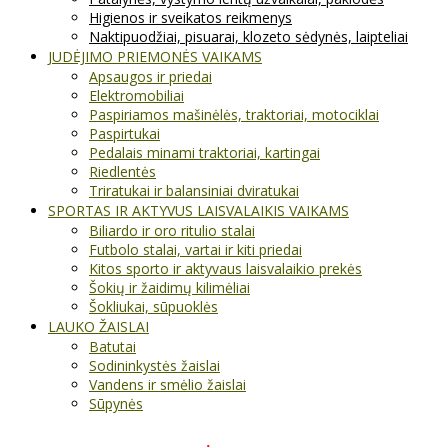
Higienos ir sveikatos reikmenys
Naktipuodžiai, pisuarai, klozeto sėdynės, laipteliai
JUDĖJIMO PRIEMONĖS VAIKAMS
Apsaugos ir priedai
Elektromobiliai
Paspiriamos mašinėlės, traktoriai, motociklai
Paspirtukai
Pedalais minami traktoriai, kartingai
Riedlentės
Triratukai ir balansiniai dviratukai
SPORTAS IR AKTYVUS LAISVALAIKIS VAIKAMS
Biliardo ir oro ritulio stalai
Futbolo stalai, vartai ir kiti priedai
Kitos sporto ir aktyvaus laisvalaikio prekės
Šokių ir žaidimų kilimėliai
Šokliukai, sūpuoklės
LAUKO ŽAISLAI
Batutai
Sodininkystės žaislai
Vandens ir smėlio žaislai
Sūpynės