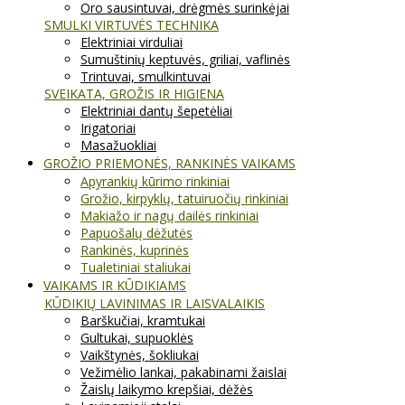
Oro sausintuvai, drėgmės surinkėjai
SMULKI VIRTUVĖS TECHNIKA
Elektriniai virduliai
Sumuštinių keptuvės, griliai, vaflinės
Trintuvai, smulkintuvai
SVEIKATA, GROŽIS IR HIGIENA
Elektriniai dantų šepetėliai
Irigatoriai
Masažuokliai
GROŽIO PRIEMONĖS, RANKINĖS VAIKAMS
Apyrankių kūrimo rinkiniai
Grožio, kirpyklų, tatuiruočių rinkiniai
Makiažo ir nagų dailės rinkiniai
Papuošalų dėžutės
Rankinės, kuprinės
Tualetiniai staliukai
VAIKAMS IR KŪDIKIAMS
KŪDIKIŲ LAVINIMAS IR LAISVALAIKIS
Barškučiai, kramtukai
Gultukai, supuoklės
Vaikštynės, šokliukai
Vežimėlio lankai, pakabinami žaislai
Žaislų laikymo krepšiai, dėžės