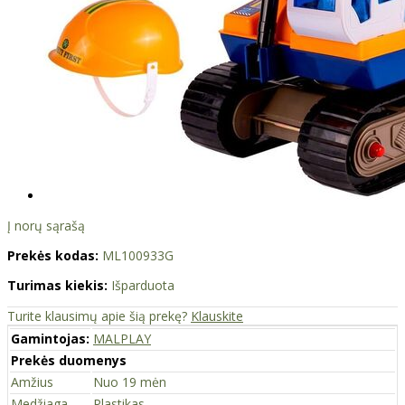
Į norų sąrašą
Prekės kodas:
ML100933G
Turimas kiekis:
Išparduota
Turite klausimų apie šią prekę?
Klauskite
Gamintojas:
MALPLAY
Prekės duomenys
Amžius
Nuo 19 mėn
Medžiaga
Plastikas