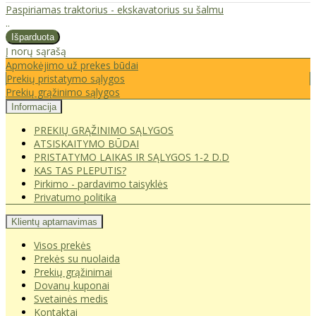
Paspiriamas traktorius - ekskavatorius su šalmu
..
Į norų sąrašą
Apmokėjimo už prekes būdai
Prekių pristatymo sąlygos
Prekių grąžinimo sąlygos
Informacija
PREKIŲ GRĄŽINIMO SĄLYGOS
ATSISKAITYMO BŪDAI
PRISTATYMO LAIKAS IR SĄLYGOS 1-2 D.D
KAS TAS PLEPUTIS?
Pirkimo - pardavimo taisyklės
Privatumo politika
Klientų aptarnavimas
Visos prekės
Prekės su nuolaida
Prekių grąžinimai
Dovanų kuponai
Svetainės medis
Kontaktai