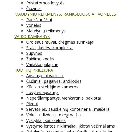
Pristatomos lovytės
Čiužiniai
MAUDYNIŲ REIKMENYS, RANKŠLUOŠČIAI, VONELĖS
Rankšluoščiai
Vonelės
Maudynių reikmenys
VAIKO KAMBARYS
Oro sausintuvai, drėgmės surinkėjai
Stalai, kėdės, komplektai
Sūpynės
Žaidimų kėdės
Vaikiška palapinė
KŪDIKIŲ PRIEŽIŪRA
Apsauginiai varteliai
Čiužiniai, pagalvės, antklodės
Kūdikio stebėjimo kameros
Lovytės apsauga
Neperšlampantys, vienkartiniai paklotai
Pledai
Servetėlės, sauskelnių konteineriai, maišeliai
Vokeliai, lizdeliai, miegmaišiai
Vystyklai, sauskelnės
Vystymo lentos ir kilimėliai, įklotai vežimėliams
Patalynės, vystymo lentų užvalkalai, paklodės