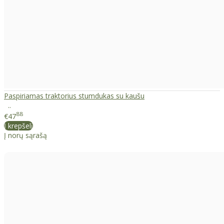
Paspiriamas traktorius stumdukas su kaušu
..
88
€47
Į krepšelį
Į norų sąrašą