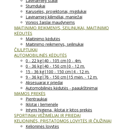
Lavinamieji stalai
Stumdukai
Karuselės, projektoriai, migdukai
Lavinamieji kilimėliai, maniežai
Vonios žaislai maudynėms
MAITINIMO REIKMENYS, SEILINUKAI, MAITINIMO
KĖDUTĖS
Maitinimo kėdutės
Maitinimo reikmenys, seilinukai
ČIULPTUKAI
AUTOMOBILINĖS KĖDUTĖS
0 - 22 kg|40 - 105 cm|0 - 4m.
0 - 36 kg|40 - 150 cm|0 - 12 m.
15 - 36 kg|100 - 150 cm|4 - 12 m.
9 - 36 kg|76 - 150 cm|15 mėn. - 12 m.
Aksesuarai ir priedai
Automobilinės kėdutės - paaukštinimai
MAMOS PREKĖS
Pientraukiai
Įklotai į liemenėlę
Intymi higiena, įklotai ir kitos prekės
SPORTINIAI VEŽIMĖLIAI IR PRIEDAI
KELIONINĖS, PRISTATOMOS LOVYTĖS IR ČIUŽINIAI
Kelioninės lovytės