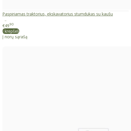
Paspiriamas traktorius, ekskavatorius stumdukas su kaušu
..
90
€49
Į krepšelį
Į norų sąrašą