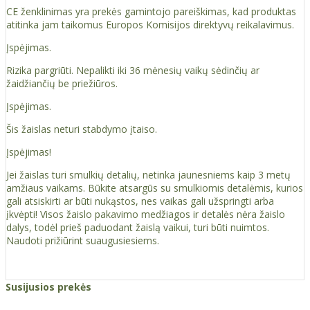
CE ženklinimas yra prekės gamintojo pareiškimas, kad produktas
atitinka jam taikomus Europos Komisijos direktyvų reikalavimus.
Įspėjimas.
Rizika pargriūti. Nepalikti iki 36 mėnesių vaikų sėdinčių ar
žaidžiančių be priežiūros.
Įspėjimas.
Šis žaislas neturi stabdymo įtaiso.
Įspėjimas!
Jei žaislas turi smulkių detalių, netinka jaunesniems kaip 3 metų
amžiaus vaikams. Būkite atsargūs su smulkiomis detalėmis, kurios
gali atsiskirti ar būti nukąstos, nes vaikas gali užspringti arba
įkvėpti! Visos žaislо pakavimo medžiagos ir detalės nėra žaislo
dalys, todėl prieš paduodant žaislą vaikui, turi būti nuimtos.
Naudoti prižiūrint suaugusiesiems.
Susijusios prekės