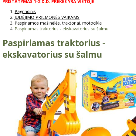
PRISTATYMAS
1-2
D
.
D
.
PREKĖS
YRA
VIETOJE
Pagrindinis
JUDĖJIMO PRIEMONĖS VAIKAMS
Paspiriamos mašinėlės, traktoriai, motociklai
Paspiriamas traktorius - ekskavatorius su šalmu
Paspiriamas traktorius -
ekskavatorius su šalmu