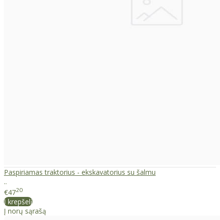
Paspiriamas traktorius - ekskavatorius su šalmu
..
20
€47
Į krepšelį
Į norų sąrašą