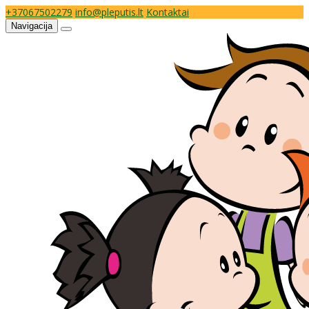
+37067502279
info@pleputis.lt
Kontaktai
Navigacija