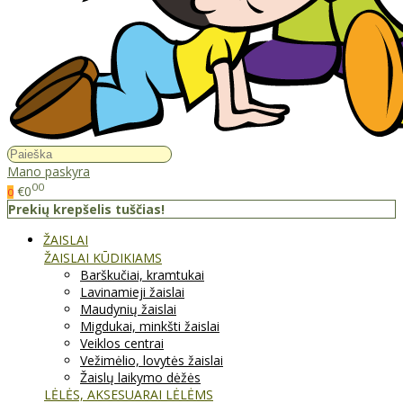
Mano paskyra
00
€0
0
Prekių krepšelis tuščias!
ŽAISLAI
ŽAISLAI KŪDIKIAMS
Barškučiai, kramtukai
Lavinamieji žaislai
Maudynių žaislai
Migdukai, minkšti žaislai
Veiklos centrai
Vežimėlio, lovytės žaislai
Žaislų laikymo dėžės
LĖLĖS, AKSESUARAI LĖLĖMS