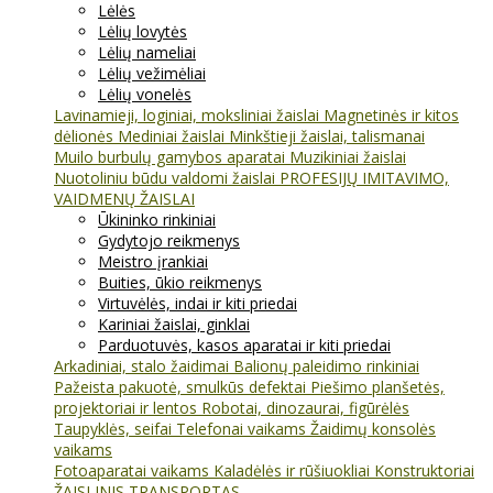
Lėlės
Lėlių lovytės
Lėlių nameliai
Lėlių vežimėliai
Lėlių vonelės
Lavinamieji, loginiai, moksliniai žaislai
Magnetinės ir kitos
dėlionės
Mediniai žaislai
Minkštieji žaislai, talismanai
Muilo burbulų gamybos aparatai
Muzikiniai žaislai
Nuotoliniu būdu valdomi žaislai
PROFESIJŲ IMITAVIMO,
VAIDMENŲ ŽAISLAI
Ūkininko rinkiniai
Gydytojo reikmenys
Meistro įrankiai
Buities, ūkio reikmenys
Virtuvėlės, indai ir kiti priedai
Kariniai žaislai, ginklai
Parduotuvės, kasos aparatai ir kiti priedai
Arkadiniai, stalo žaidimai
Balionų paleidimo rinkiniai
Pažeista pakuotė, smulkūs defektai
Piešimo planšetės,
projektoriai ir lentos
Robotai, dinozaurai, figūrėlės
Taupyklės, seifai
Telefonai vaikams
Žaidimų konsolės
vaikams
Fotoaparatai vaikams
Kaladėlės ir rūšiuokliai
Konstruktoriai
ŽAISLINIS TRANSPORTAS