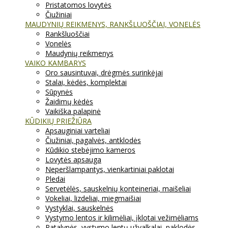
Pristatomos lovytės
Čiužiniai
MAUDYNIŲ REIKMENYS, RANKŠLUOŠČIAI, VONELĖS
Rankšluoščiai
Vonelės
Maudynių reikmenys
VAIKO KAMBARYS
Oro sausintuvai, drėgmės surinkėjai
Stalai, kėdės, komplektai
Sūpynės
Žaidimų kėdės
Vaikiška palapinė
KŪDIKIŲ PRIEŽIŪRA
Apsauginiai varteliai
Čiužiniai, pagalvės, antklodės
Kūdikio stebėjimo kameros
Lovytės apsauga
Neperšlampantys, vienkartiniai paklotai
Pledai
Servetėlės, sauskelnių konteineriai, maišeliai
Vokeliai, lizdeliai, miegmaišiai
Vystyklai, sauskelnės
Vystymo lentos ir kilimėliai, įklotai vežimėliams
Patalynės, vystymo lentų užvalkalai, paklodės