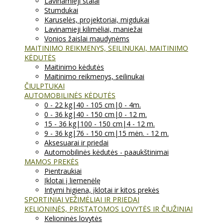
Lavinamieji stalai
Stumdukai
Karuselės, projektoriai, migdukai
Lavinamieji kilimėliai, maniežai
Vonios žaislai maudynėms
MAITINIMO REIKMENYS, SEILINUKAI, MAITINIMO
KĖDUTĖS
Maitinimo kėdutės
Maitinimo reikmenys, seilinukai
ČIULPTUKAI
AUTOMOBILINĖS KĖDUTĖS
0 - 22 kg|40 - 105 cm|0 - 4m.
0 - 36 kg|40 - 150 cm|0 - 12 m.
15 - 36 kg|100 - 150 cm|4 - 12 m.
9 - 36 kg|76 - 150 cm|15 mėn. - 12 m.
Aksesuarai ir priedai
Automobilinės kėdutės - paaukštinimai
MAMOS PREKĖS
Pientraukiai
Įklotai į liemenėlę
Intymi higiena, įklotai ir kitos prekės
SPORTINIAI VEŽIMĖLIAI IR PRIEDAI
KELIONINĖS, PRISTATOMOS LOVYTĖS IR ČIUŽINIAI
Kelioninės lovytės