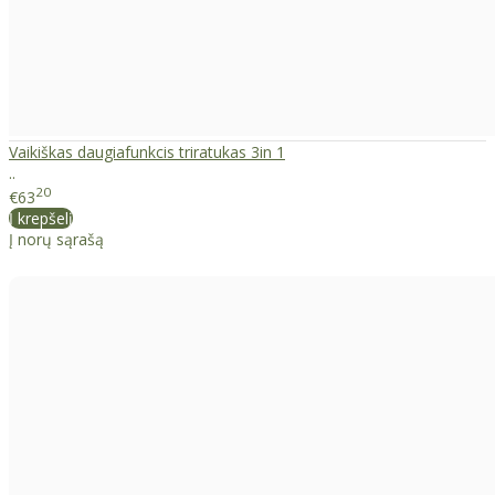
Vaikiškas daugiafunkcis triratukas 3in 1
..
20
€63
Į krepšelį
Į norų sąrašą