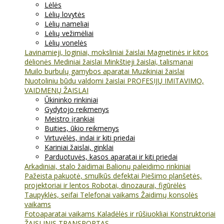
Lėlės
Lėlių lovytės
Lėlių nameliai
Lėlių vežimėliai
Lėlių vonelės
Lavinamieji, loginiai, moksliniai žaislai
Magnetinės ir kitos
dėlionės
Mediniai žaislai
Minkštieji žaislai, talismanai
Muilo burbulų gamybos aparatai
Muzikiniai žaislai
Nuotoliniu būdu valdomi žaislai
PROFESIJŲ IMITAVIMO,
VAIDMENŲ ŽAISLAI
Ūkininko rinkiniai
Gydytojo reikmenys
Meistro įrankiai
Buities, ūkio reikmenys
Virtuvėlės, indai ir kiti priedai
Kariniai žaislai, ginklai
Parduotuvės, kasos aparatai ir kiti priedai
Arkadiniai, stalo žaidimai
Balionų paleidimo rinkiniai
Pažeista pakuotė, smulkūs defektai
Piešimo planšetės,
projektoriai ir lentos
Robotai, dinozaurai, figūrėlės
Taupyklės, seifai
Telefonai vaikams
Žaidimų konsolės
vaikams
Fotoaparatai vaikams
Kaladėlės ir rūšiuokliai
Konstruktoriai
ŽAISLINIS TRANSPORTAS