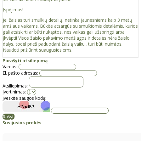
Įspėjimas!
Jei žaislas turi smulkių detalių, netinka jaunesniems kaip 3 metų
amžiaus vaikams. Būkite atsargūs su smulkiomis detalėmis, kurios
gali atsiskirti ar būti nukąstos, nes vaikas gali užspringti arba
įkvėpti! Visos žaislо pakavimo medžiagos ir detalės nėra žaislo
dalys, todėl prieš paduodant žaislą vaikui, turi būti nuimtos.
Naudoti prižiūrint suaugusiesiems.
Parašyti atsiliepimą
Vardas:
El. pašto adresas:
Atsiliepimas:
Įvertinimas:
Įveskite saugos kodą:
Rašyti
Susijusios prekės