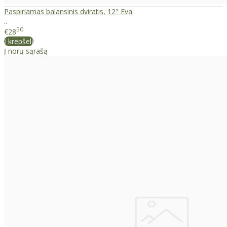
Paspiriamas balansinis dviratis, 12" Eva
..
50
€28
Į krepšelį
Į norų sąrašą