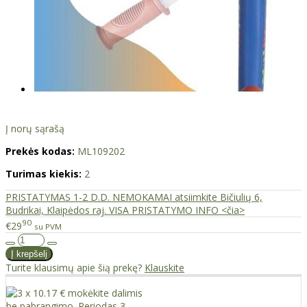
Į norų sąrašą
Prekės kodas:
ML109202
Turimas kiekis:
2
PRISTATYMAS 1-2 D.D. NEMOKAMAI atsiimkite Bičiulių 6,
Budrikai, Klaipėdos raj. VISA PRISTATYMO INFO <čia>
90
€29
su PVM
Turite klausimų apie šią prekę?
Klauskite