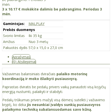
3 x 10.17 € mokėkite dalimis be pabrangimo. Periodas 3
mėn.
Gamintojas:
MALPLAY
Prekės duomenys
Svorio limitas
Iki 35 kg
Amžius
Nuo 3 metų
Pakuotės dydis
57,0 x 15,0 x 27,0 cm
Aprašymas
(0) Atsiliepimai
Važiavimas balansiniais dviračiais
palaiko motorinę
koordinaciją ir moko išlaikyti pusiausvyrą.
Paprastas dviratis be pedalų privers vaiką panaudoti visą kojyčių
energiją nustumti, palaikyti ir stabdyti.
Pedalų trūkumas privers mažylį visą dėmesį sutelkti į važiavimo
kryptį, ko dėka
jis nesunkiai įvaldys sunkią pusiausvyros
palaikymo techniką subalansuodamas savo kūną.