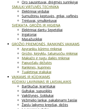
Oro sausintuvai, drėgmės surinkėjai
SMULKI VIRTUVĖS TECHNIKA
Elektriniai virduliai
Sumuštinių keptuvės, griliai, vaflinės
Trintuvai, smulkintuvai
SVEIKATA, GROŽIS IR HIGIENA
Elektriniai dantų šepetėliai
Irigatoriai
Masažuokliai
GROŽIO PRIEMONĖS, RANKINĖS VAIKAMS
Apyrankių kūrimo rinkiniai
Grožio, kirpyklų, tatuiruočių rinkiniai
Makiažo ir nagų dailės rinkiniai
Papuošalų dėžutės
Rankinės, kuprinės
Tualetiniai staliukai
VAIKAMS IR KŪDIKIAMS
KŪDIKIŲ LAVINIMAS IR LAISVALAIKIS
Barškučiai, kramtukai
Gultukai, supuoklės
Vaikštynės, šokliukai
Vežimėlio lankai, pakabinami žaislai
Žaislų laikymo krepšiai, dėžės