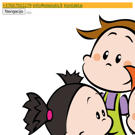
+37067502279
info@pleputis.lt
Kontaktai
Navigacija