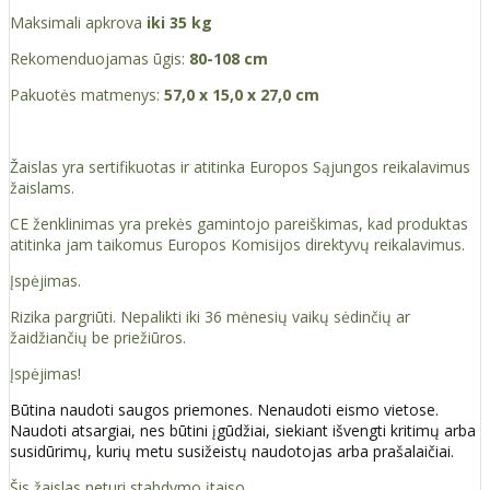
Maksimali apkrova
iki 35 kg
Rekomenduojamas ūgis:
80-108 cm
Pakuotės matmenys:
57,0 x 15,0 x 27,0 cm
Žaislas yra sertifikuotas ir atitinka Europos Sąjungos reikalavimus
žaislams.
CE ženklinimas yra prekės gamintojo pareiškimas, kad produktas
atitinka jam taikomus Europos Komisijos direktyvų reikalavimus.
Įspėjimas.
Rizika pargriūti. Nepalikti iki 36 mėnesių vaikų sėdinčių ar
žaidžiančių be priežiūros.
Įspėjimas!
Būtina naudoti saugos priemones. Nenaudoti eismo vietose.
Naudoti atsargiai, nes būtini įgūdžiai, siekiant išvengti kritimų arba
susidūrimų, kurių metu susižeistų naudotojas arba prašalaičiai.
Šis žaislas neturi stabdymo įtaiso.