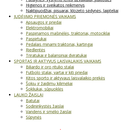
Higienos ir sveikatos reikmenys
Naktipuodžiai, pisuarai, klozeto sėdynės, laipteliai
JUDĖJIMO PRIEMONĖS VAIKAMS
Apsaugos ir priedai
Elektromobiliai
Paspiriamos mašinėlės, traktoriai, motociklai
Paspirtukai
Pedalais minami traktoriai, kartingai
Riedlentės
Triratukai ir balansiniai dviratukai
SPORTAS IR AKTYVUS LAISVALAIKIS VAIKAMS
Biliardo ir oro ritulio stalai
Futbolo stalai, vartai ir kiti priedai
Kitos sporto ir aktyvaus laisvalaikio prekės
Šokių ir žaidimų kilimėliai
Šokliukai, sūpuoklės
LAUKO ŽAISLAI
Batutai
Sodininkystės žaislai
Vandens ir smėlio žaislai
Sūpynės