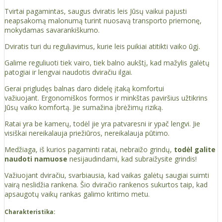
Tvirtai pagamintas, saugus dviratis leis Jūsų vaikui pajusti
neapsakomą malonumą turint nuosavą transporto priemonę,
mokydamas savarankiškumo.
Dviratis turi du reguliavimus, kurie leis puikiai atitikti vaiko ūgį.
Galime reguliuoti tiek vairo, tiek balno aukštį, kad mažylis galėtų
patogiai ir lengvai naudotis dviračiu ilgai.
Gerai prigludęs balnas daro didelę įtaką komfortui
važiuojant. Ergonomiškos formos ir minkštas paviršius užtikrins
Jūsų vaiko komfortą. Jie sumažina įbrėžimų riziką.
Ratai yra be kamerų, todėl jie yra patvaresni ir ypač lengvi. Jie
visiškai nereikalauja priežiūros, nereikalauja pūtimo.
Medžiaga, iš kurios pagaminti ratai, nebraižo grindų,
todėl galite
naudoti namuose
nesijaudindami, kad subraižysite grindis!
Važiuojant dviračiu, svarbiausia, kad vaikas galėtų saugiai suimti
vairą neslidžia rankena. Šio dviračio rankenos sukurtos taip, kad
apsaugotų vaikų rankas galimo kritimo metu.
Charakteristika: