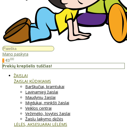
Mano paskyra
00
€0
0
Prekių krepšelis tuščias!
ŽAISLAI
ŽAISLAI KŪDIKIAMS
Barškučiai, kramtukai
Lavinamieji žaislai
Maudynių žaislai
Migdukai, minkšti žaislai
Veiklos centrai
Vežimėlio, lovytės žaislai
Žaislų laikymo dėžės
LĖLĖS, AKSESUARAI LĖLĖMS