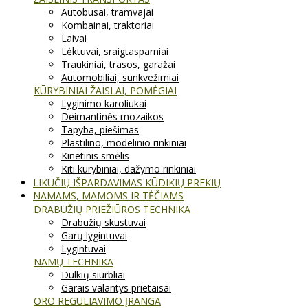
Autobusai, tramvajai
Kombainai, traktoriai
Laivai
Lėktuvai, sraigtasparniai
Traukiniai, trasos, garažai
Automobiliai, sunkvežimiai
KŪRYBINIAI ŽAISLAI, POMĖGIAI
Lyginimo karoliukai
Deimantinės mozaikos
Tapyba, piešimas
Plastilino, modelinio rinkiniai
Kinetinis smėlis
Kiti kūrybiniai, dažymo rinkiniai
LIKUČIŲ IŠPARDAVIMAS KŪDIKIŲ PREKIŲ
NAMAMS, MAMOMS IR TĖČIAMS
DRABUŽIŲ PRIEŽIŪROS TECHNIKA
Drabužių skustuvai
Garų lygintuvai
Lygintuvai
NAMŲ TECHNIKA
Dulkių siurbliai
Garais valantys prietaisai
ORO REGULIAVIMO ĮRANGA