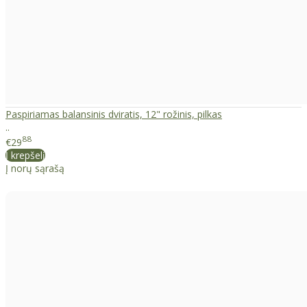
Paspiriamas balansinis dviratis, 12" rožinis, pilkas
..
88
€29
Į krepšelį
Į norų sąrašą