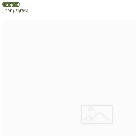
Į krepšelį
Į norų sąrašą