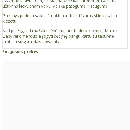
Išskirtinė sėdynė-dangtis su anatomiškai suformuota atrama
užtikrins kiekvienam vaikui visišką patogumą ir saugumą.
Gaminys padeda vaikui išmokti naudotis tėvams skirtu tualeto
klozetu.
Kad palengvinti mažyliui sėdėjimą ant tualeto klozeto, Maltex
Baby rekomenduoja įsigyti sėdynę-dangtį kartu su taburete -
laipteliu su guminiais apvadais.
Susijusios prekės