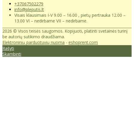
+37067502279
info@pleputis.lt
Visais klausimais I-V 9.00 – 16.00 , pietų pertrauka 12.00 –
13.00 VI – nedirbame VII – nedirbame.
2026 © Visos teisės saugomos. Kopijuoti, platinti svetainės turinį
be autorių sutikimo draudžiama.
Elektroninių parduotuvių nuoma
-
eshoprent.com
Rašyti
Skambinti