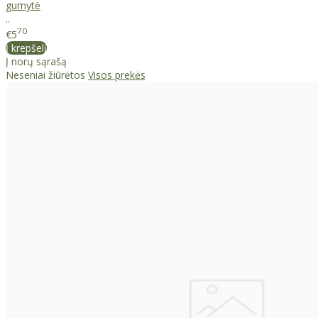
gumytė
..
70
€5
Į krepšelį
Į norų sąrašą
Neseniai žiūrėtos
Visos prekės