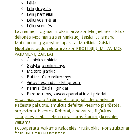
Lėlės
Lėlių lovytės
Lėlių nameliai
Lėlių vežimėliai
Lėlių vonelės
Lavinamieji, loginiai, moksliniai žaislai
Magnetinės ir kitos
dėlionės
Mediniai žaislai
Minkštieji žaislai, talismanai
Muilo burbulų gamybos aparatai
Muzikiniai žaislai
Nuotoliniu būdu valdomi žaislai
PROFESIJŲ IMITAVIMO,
VAIDMENŲ ŽAISLAI
Ūkininko rinkiniai
Gydytojo reikmenys
Meistro įrankiai
Buities, ūkio reikmenys
Virtuvėlės, indai ir kiti priedai
Kariniai žaislai, ginklai
Parduotuvės, kasos aparatai ir kiti priedai
Arkadiniai, stalo žaidimai
Balionų paleidimo rinkiniai
Pažeista pakuotė, smulkūs defektai
Piešimo planšetės,
projektoriai ir lentos
Robotai, dinozaurai, figūrėlės
Taupyklės, seifai
Telefonai vaikams
Žaidimų konsolės
vaikams
Fotoaparatai vaikams
Kaladėlės ir rūšiuokliai
Konstruktoriai
ŽAISLINIS TRANSPORTAS