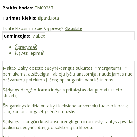
Prekės kodas:
FM09267
Turimas kiekis:
Išparduota
Turite klausimų apie šią prekę?
Klauskite
Gamintojas:
Maltex
Aprašymas
(0) Atsiliepimai
Maltex Baby klozeto sėdynė-dangtis sukurtas ir mergaitėms, ir
berniukams, atsižvelgta į abiejų lyčių anatomiją, naudojamas nuo
nešvarumų patekimo į išorę apsaugantis paaukštinimas.
Sėdynės-dangčio forma ir dydis pritaikytas daugumai tualeto
klozetų.
Šis gaminys leidžia pritaikyti kiekvieną universalų tualeto klozetą
taip, kad ant jo galėtų sėdėti mažylis.
Sėdynės - dangčio kraštuose įrengti guminiai neslystantys apvadai
padidina sėdynės dangčio sukibimą su klozetu.