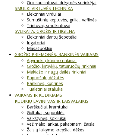
Oro sausintuvai, drėgmės surinkėjai
SMULKI VIRTUVĖS TECHNIKA
Elektriniai virduliai
Sumuštinių keptuvės, griliai, vaflinės
Trintuvai, smulkintuvai
SVEIKATA, GROŽIS IR HIGIENA
Elektriniai dantų šepetėliai
Irigatoriai
Masažuokliai
GROŽIO PRIEMONĖS, RANKINĖS VAIKAMS
Apyrankių kūrimo rinkiniai
Grožio, kirpyklų, tatuiruočių rinkiniai
Makiažo ir nagų dailės rinkiniai
Papuošalų dėžutės
Rankinės, kuprinės
Tualetiniai staliukai
VAIKAMS IR KŪDIKIAMS
KŪDIKIŲ LAVINIMAS IR LAISVALAIKIS
Barškučiai, kramtukai
Gultukai, supuoklės
Vaikštynės, šokliukai
Vežimėlio lankai, pakabinami žaislai
Žaislų laikymo krepšiai, dėžės