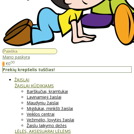
Mano paskyra
00
€0
0
Prekių krepšelis tuščias!
ŽAISLAI
ŽAISLAI KŪDIKIAMS
Barškučiai, kramtukai
Lavinamieji žaislai
Maudynių žaislai
Migdukai, minkšti žaislai
Veiklos centrai
Vežimėlio, lovytės žaislai
Žaislų laikymo dėžės
LĖLĖS, AKSESUARAI LĖLĖMS