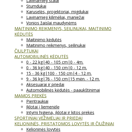
Lavinamieji stalai
Stumdukai
Karuselės, projektoriai, migdukai
Lavinamieji kilimėliai, maniežai
Vonios žaislai maudynėms
MAITINIMO REIKMENYS, SEILINUKAI, MAITINIMO
KĖDUTĖS
Maitinimo kėdutės
Maitinimo reikmenys, seilinukai
ČIULPTUKAI
AUTOMOBILINĖS KĖDUTĖS
0 - 22 kg|40 - 105 cm|0 - 4m.
0 - 36 kg|40 - 150 cm|0 - 12 m.
15 - 36 kg|100 - 150 cm|4 - 12 m.
9 - 36 kg|76 - 150 cm|15 mėn. - 12 m.
Aksesuarai ir priedai
Automobilinės kėdutės - paaukštinimai
MAMOS PREKĖS
Pientraukiai
Įklotai į liemenėlę
Intymi higiena, įklotai ir kitos prekės
SPORTINIAI VEŽIMĖLIAI IR PRIEDAI
KELIONINĖS, PRISTATOMOS LOVYTĖS IR ČIUŽINIAI
Kelioninės lovytės