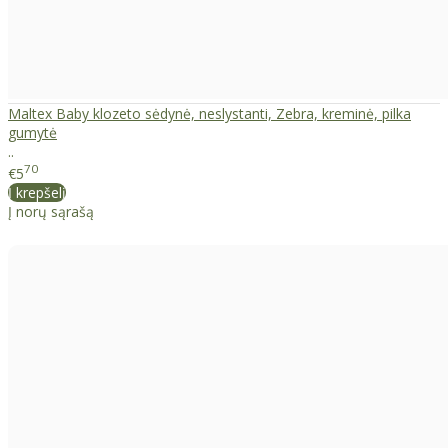
Maltex Baby klozeto sėdynė, neslystanti, Zebra, kreminė, pilka
gumytė
..
70
€5
Į krepšelį
Į norų sąrašą