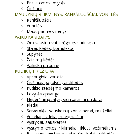
Pristatomos lovytės
Čiužiniai
MAUDYNIŲ REIKMENYS, RANKŠLUOŠČIAI, VONELĖS
Rankšluoščiai
Vonelės
Maudynių reikmenys
VAIKO KAMBARYS
Oro sausintuvai, drėgmės surinkėjai
Stalai, kėdės, komplektai
Sūpynės
Žaidimų kėdės
Vaikiška palapinė
KŪDIKIŲ PRIEŽIŪRA
Apsauginiai varteliai
Čiužiniai, pagalvės, antklodės
Kūdikio stebėjimo kameros
Lovytės apsauga
Neperšlampantys, vienkartiniai paklotai
Pledai
Servetėlės, sauskelnių konteineriai, maišeliai
Vokeliai, lizdeliai, miegmaišiai
Vystyklai, sauskelnės
Vystymo lentos ir kilimėliai, įklotai vežimėliams
Patalynės, vystymo lentų užvalkalai, paklodės