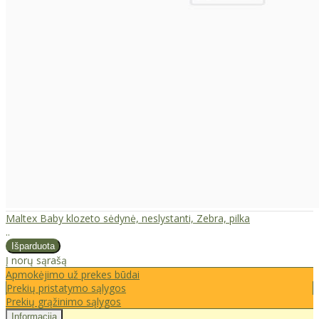
Maltex Baby klozeto sėdynė, neslystanti, Zebra, pilka
..
Į norų sąrašą
Apmokėjimo už prekes būdai
Prekių pristatymo sąlygos
Prekių grąžinimo sąlygos
Informacija