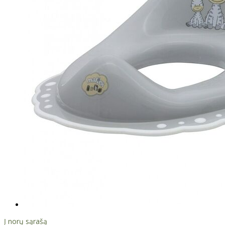
Į norų sąrašą