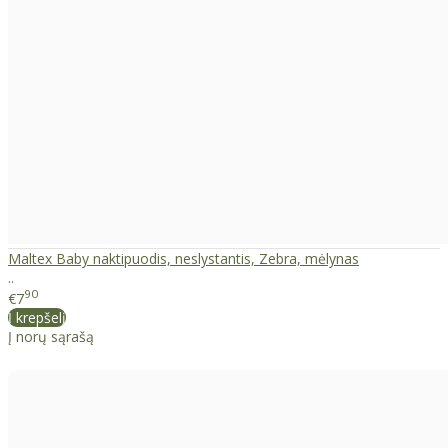
Maltex Baby naktipuodis, neslystantis, Zebra, mėlynas
..
90
€7
Į krepšelį
Į norų sąrašą