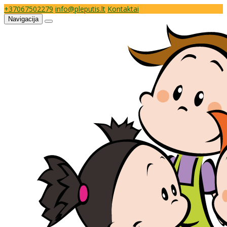
+37067502279
info@pleputis.lt
Kontaktai
Navigacija