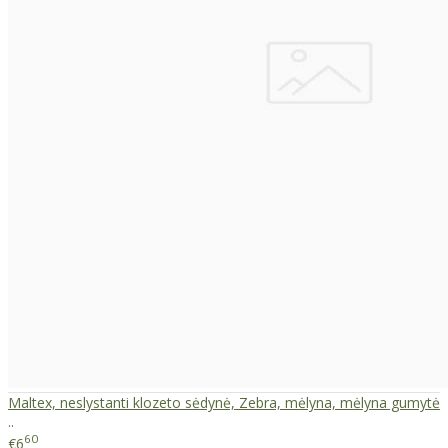
Maltex, neslystanti klozeto sėdynė, Zebra, mėlyna, mėlyna gumytė
..
60
€6