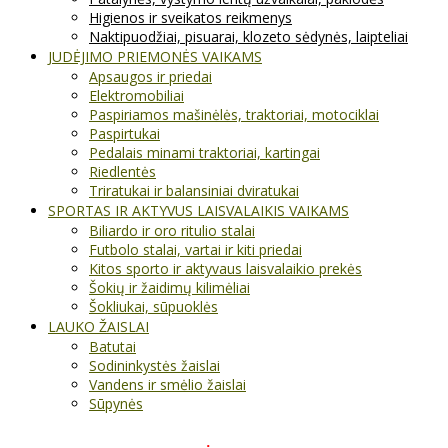
Higienos ir sveikatos reikmenys
Naktipuodžiai, pisuarai, klozeto sėdynės, laipteliai
JUDĖJIMO PRIEMONĖS VAIKAMS
Apsaugos ir priedai
Elektromobiliai
Paspiriamos mašinėlės, traktoriai, motociklai
Paspirtukai
Pedalais minami traktoriai, kartingai
Riedlentės
Triratukai ir balansiniai dviratukai
SPORTAS IR AKTYVUS LAISVALAIKIS VAIKAMS
Biliardo ir oro ritulio stalai
Futbolo stalai, vartai ir kiti priedai
Kitos sporto ir aktyvaus laisvalaikio prekės
Šokių ir žaidimų kilimėliai
Šokliukai, sūpuoklės
LAUKO ŽAISLAI
Batutai
Sodininkystės žaislai
Vandens ir smėlio žaislai
Sūpynės