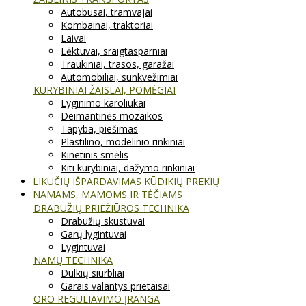
Autobusai, tramvajai
Kombainai, traktoriai
Laivai
Lėktuvai, sraigtasparniai
Traukiniai, trasos, garažai
Automobiliai, sunkvežimiai
KŪRYBINIAI ŽAISLAI, POMĖGIAI
Lyginimo karoliukai
Deimantinės mozaikos
Tapyba, piešimas
Plastilino, modelinio rinkiniai
Kinetinis smėlis
Kiti kūrybiniai, dažymo rinkiniai
LIKUČIŲ IŠPARDAVIMAS KŪDIKIŲ PREKIŲ
NAMAMS, MAMOMS IR TĖČIAMS
DRABUŽIŲ PRIEŽIŪROS TECHNIKA
Drabužių skustuvai
Garų lygintuvai
Lygintuvai
NAMŲ TECHNIKA
Dulkių siurbliai
Garais valantys prietaisai
ORO REGULIAVIMO ĮRANGA