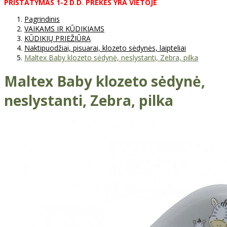
PRISTATYMAS
1-2
D
.
D
.
PREKĖS
YRA
VIETOJE
Pagrindinis
VAIKAMS IR KŪDIKIAMS
KŪDIKIŲ PRIEŽIŪRA
Naktipuodžiai, pisuarai, klozeto sėdynės, laipteliai
Maltex Baby klozeto sėdynė, neslystanti, Zebra, pilka
Maltex Baby klozeto sėdynė,
neslystanti, Zebra, pilka