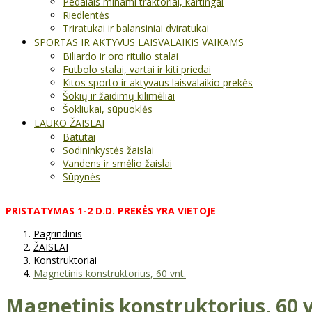
Pedalais minami traktoriai, kartingai
Riedlentės
Triratukai ir balansiniai dviratukai
SPORTAS IR AKTYVUS LAISVALAIKIS VAIKAMS
Biliardo ir oro ritulio stalai
Futbolo stalai, vartai ir kiti priedai
Kitos sporto ir aktyvaus laisvalaikio prekės
Šokių ir žaidimų kilimėliai
Šokliukai, sūpuoklės
LAUKO ŽAISLAI
Batutai
Sodininkystės žaislai
Vandens ir smėlio žaislai
Sūpynės
PRISTATYMAS
1-2
D
.
D
.
PREKĖS
YRA
VIETOJE
Pagrindinis
ŽAISLAI
Konstruktoriai
Magnetinis konstruktorius, 60 vnt.
Magnetinis konstruktorius, 60 v