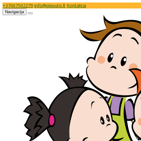
+37067502279
info@pleputis.lt
Kontaktai
Navigacija