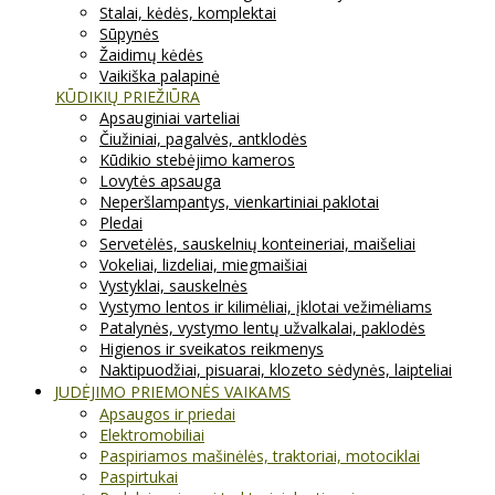
Stalai, kėdės, komplektai
Sūpynės
Žaidimų kėdės
Vaikiška palapinė
KŪDIKIŲ PRIEŽIŪRA
Apsauginiai varteliai
Čiužiniai, pagalvės, antklodės
Kūdikio stebėjimo kameros
Lovytės apsauga
Neperšlampantys, vienkartiniai paklotai
Pledai
Servetėlės, sauskelnių konteineriai, maišeliai
Vokeliai, lizdeliai, miegmaišiai
Vystyklai, sauskelnės
Vystymo lentos ir kilimėliai, įklotai vežimėliams
Patalynės, vystymo lentų užvalkalai, paklodės
Higienos ir sveikatos reikmenys
Naktipuodžiai, pisuarai, klozeto sėdynės, laipteliai
JUDĖJIMO PRIEMONĖS VAIKAMS
Apsaugos ir priedai
Elektromobiliai
Paspiriamos mašinėlės, traktoriai, motociklai
Paspirtukai