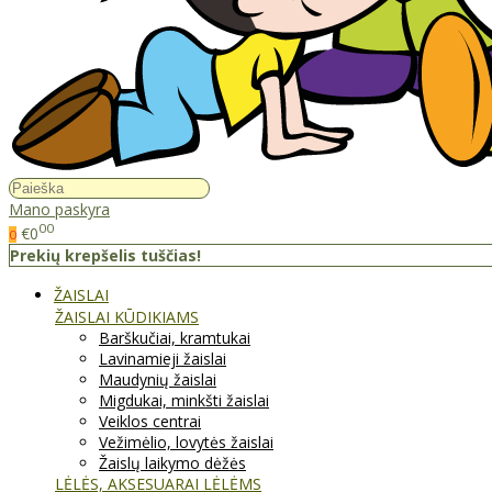
Mano paskyra
00
€0
0
Prekių krepšelis tuščias!
ŽAISLAI
ŽAISLAI KŪDIKIAMS
Barškučiai, kramtukai
Lavinamieji žaislai
Maudynių žaislai
Migdukai, minkšti žaislai
Veiklos centrai
Vežimėlio, lovytės žaislai
Žaislų laikymo dėžės
LĖLĖS, AKSESUARAI LĖLĖMS