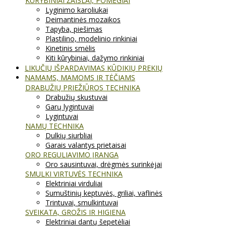
KŪRYBINIAI ŽAISLAI, POMĖGIAI
Lyginimo karoliukai
Deimantinės mozaikos
Tapyba, piešimas
Plastilino, modelinio rinkiniai
Kinetinis smėlis
Kiti kūrybiniai, dažymo rinkiniai
LIKUČIŲ IŠPARDAVIMAS KŪDIKIŲ PREKIŲ
NAMAMS, MAMOMS IR TĖČIAMS
DRABUŽIŲ PRIEŽIŪROS TECHNIKA
Drabužių skustuvai
Garų lygintuvai
Lygintuvai
NAMŲ TECHNIKA
Dulkių siurbliai
Garais valantys prietaisai
ORO REGULIAVIMO ĮRANGA
Oro sausintuvai, drėgmės surinkėjai
SMULKI VIRTUVĖS TECHNIKA
Elektriniai virduliai
Sumuštinių keptuvės, griliai, vaflinės
Trintuvai, smulkintuvai
SVEIKATA, GROŽIS IR HIGIENA
Elektriniai dantų šepetėliai