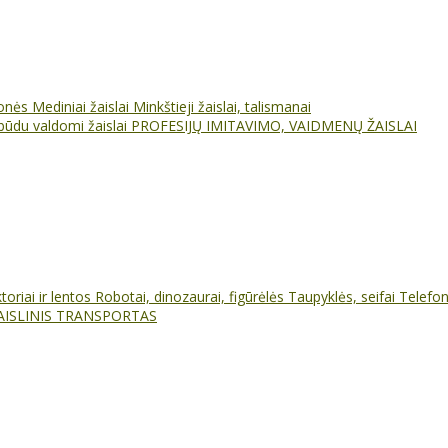
ionės
Mediniai žaislai
Minkštieji žaislai, talismanai
būdu valdomi žaislai
PROFESIJŲ IMITAVIMO, VAIDMENŲ ŽAISLAI
oriai ir lentos
Robotai, dinozaurai, figūrėlės
Taupyklės, seifai
Telefo
AISLINIS TRANSPORTAS