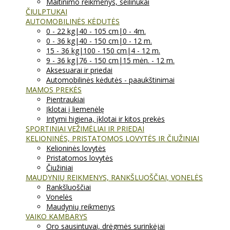
Maitinimo reikmenys, seilinukai
ČIULPTUKAI
AUTOMOBILINĖS KĖDUTĖS
0 - 22 kg|40 - 105 cm|0 - 4m.
0 - 36 kg|40 - 150 cm|0 - 12 m.
15 - 36 kg|100 - 150 cm|4 - 12 m.
9 - 36 kg|76 - 150 cm|15 mėn. - 12 m.
Aksesuarai ir priedai
Automobilinės kėdutės - paaukštinimai
MAMOS PREKĖS
Pientraukiai
Įklotai į liemenėlę
Intymi higiena, įklotai ir kitos prekės
SPORTINIAI VEŽIMĖLIAI IR PRIEDAI
KELIONINĖS, PRISTATOMOS LOVYTĖS IR ČIUŽINIAI
Kelioninės lovytės
Pristatomos lovytės
Čiužiniai
MAUDYNIŲ REIKMENYS, RANKŠLUOŠČIAI, VONELĖS
Rankšluoščiai
Vonelės
Maudynių reikmenys
VAIKO KAMBARYS
Oro sausintuvai, drėgmės surinkėjai