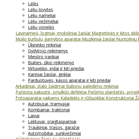
Lėlės
Lėlių lovytės
Lėlių nameliai
Lėlių vežimėliai
Lėlių vonelės
Lavinamieji, loginiai, moksliniai žaislai
Magnetinės ir kitos dėl
Muilo burbulų gamybos aparatai
Muzikiniai žaislai
Nuotoliniu 
Ūkininko rinkiniai
Gydytojo reikmenys
Meistro įrankiai
Buities, ūkio reikmenys
Virtuvėlės, indai ir kiti priedai
Kariniai žaislai, ginklai
Parduotuvės, kasos aparatai ir kiti priedai
Arkadiniai, stalo žaidimai
Balionų paleidimo rinkiniai
Pažeista pakuotė, smulkūs defektai
Piešimo planšetės, projekt
Fotoaparatai vaikams
Kaladėlės ir rūšiuokliai
Konstruktoriai
Ž
Autobusai, tramvajai
Kombainai, traktoriai
Laivai
Lėktuvai, sraigtasparniai
Traukiniai, trasos, garažai
Automobiliai, sunkvežimiai