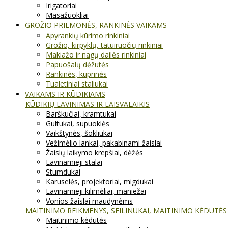
Irigatoriai
Masažuokliai
GROŽIO PRIEMONĖS, RANKINĖS VAIKAMS
Apyrankių kūrimo rinkiniai
Grožio, kirpyklų, tatuiruočių rinkiniai
Makiažo ir nagų dailės rinkiniai
Papuošalų dėžutės
Rankinės, kuprinės
Tualetiniai staliukai
VAIKAMS IR KŪDIKIAMS
KŪDIKIŲ LAVINIMAS IR LAISVALAIKIS
Barškučiai, kramtukai
Gultukai, supuoklės
Vaikštynės, šokliukai
Vežimėlio lankai, pakabinami žaislai
Žaislų laikymo krepšiai, dėžės
Lavinamieji stalai
Stumdukai
Karuselės, projektoriai, migdukai
Lavinamieji kilimėliai, maniežai
Vonios žaislai maudynėms
MAITINIMO REIKMENYS, SEILINUKAI, MAITINIMO KĖDUTĖS
Maitinimo kėdutės