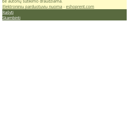
be autorių sutikimo draudžiama.
Elektroninių parduotuvių nuoma
-
eshoprent.com
Rašyti
Skambinti