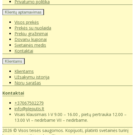
Privatumo politika
Klientų aptarnavimas
Visos prekės
Prekės su nuolaida
Prekių grąžinimai
Dovanų kuponai
Svetainės medis
Kontaktai
Klientams
Klientams
Užsakymų istorija
Norų sąrašas
Kontaktai
+37067502279
info@pleputis.lt
Visais klausimais I-V 9.00 – 16.00 , pietų pertrauka 12.00 –
13.00 VI – nedirbame VII – nedirbame.
2026 © Visos teisės saugomos. Kopijuoti, platinti svetainės turinį