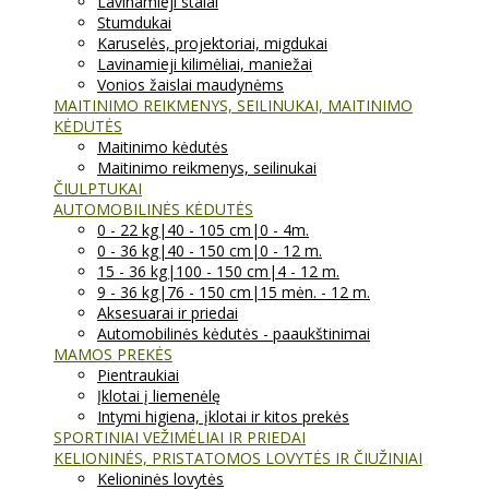
Lavinamieji stalai
Stumdukai
Karuselės, projektoriai, migdukai
Lavinamieji kilimėliai, maniežai
Vonios žaislai maudynėms
MAITINIMO REIKMENYS, SEILINUKAI, MAITINIMO
KĖDUTĖS
Maitinimo kėdutės
Maitinimo reikmenys, seilinukai
ČIULPTUKAI
AUTOMOBILINĖS KĖDUTĖS
0 - 22 kg|40 - 105 cm|0 - 4m.
0 - 36 kg|40 - 150 cm|0 - 12 m.
15 - 36 kg|100 - 150 cm|4 - 12 m.
9 - 36 kg|76 - 150 cm|15 mėn. - 12 m.
Aksesuarai ir priedai
Automobilinės kėdutės - paaukštinimai
MAMOS PREKĖS
Pientraukiai
Įklotai į liemenėlę
Intymi higiena, įklotai ir kitos prekės
SPORTINIAI VEŽIMĖLIAI IR PRIEDAI
KELIONINĖS, PRISTATOMOS LOVYTĖS IR ČIUŽINIAI
Kelioninės lovytės