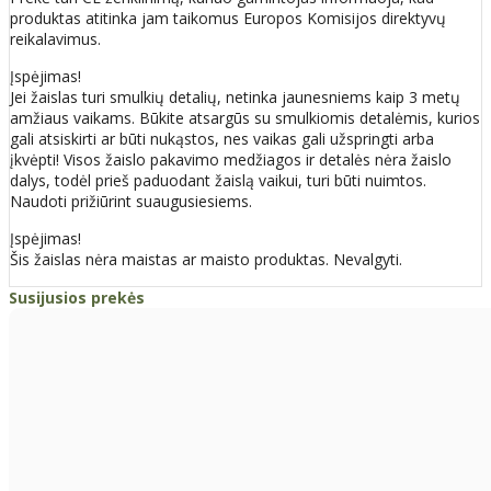
produktas atitinka jam taikomus Europos Komisijos direktyvų
reikalavimus.
Įspėjimas!
Jei žaislas turi smulkių detalių, netinka jaunesniems kaip 3 metų
amžiaus vaikams. Būkite atsargūs su smulkiomis detalėmis, kurios
gali atsiskirti ar būti nukąstos, nes vaikas gali užspringti arba
įkvėpti! Visos žaislо pakavimo medžiagos ir detalės nėra žaislo
dalys, todėl prieš paduodant žaislą vaikui, turi būti nuimtos.
Naudoti prižiūrint suaugusiesiems.
Įspėjimas!
Šis žaislas nėra maistas ar maisto produktas. Nevalgyti.
Susijusios prekės