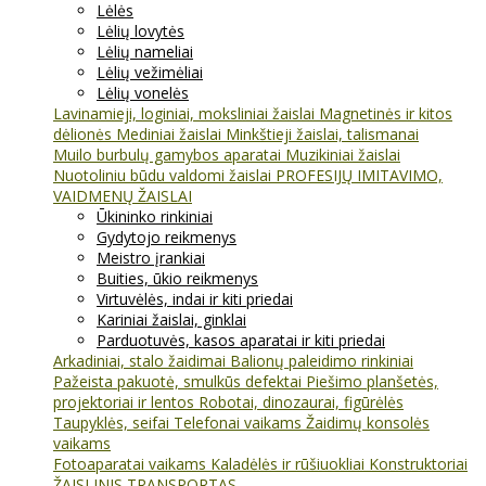
Lėlės
Lėlių lovytės
Lėlių nameliai
Lėlių vežimėliai
Lėlių vonelės
Lavinamieji, loginiai, moksliniai žaislai
Magnetinės ir kitos
dėlionės
Mediniai žaislai
Minkštieji žaislai, talismanai
Muilo burbulų gamybos aparatai
Muzikiniai žaislai
Nuotoliniu būdu valdomi žaislai
PROFESIJŲ IMITAVIMO,
VAIDMENŲ ŽAISLAI
Ūkininko rinkiniai
Gydytojo reikmenys
Meistro įrankiai
Buities, ūkio reikmenys
Virtuvėlės, indai ir kiti priedai
Kariniai žaislai, ginklai
Parduotuvės, kasos aparatai ir kiti priedai
Arkadiniai, stalo žaidimai
Balionų paleidimo rinkiniai
Pažeista pakuotė, smulkūs defektai
Piešimo planšetės,
projektoriai ir lentos
Robotai, dinozaurai, figūrėlės
Taupyklės, seifai
Telefonai vaikams
Žaidimų konsolės
vaikams
Fotoaparatai vaikams
Kaladėlės ir rūšiuokliai
Konstruktoriai
ŽAISLINIS TRANSPORTAS