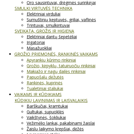
Oro sausintuvai, drėgmės surinkėjai
SMULKI VIRTUVĖS TECHNIKA
Elektriniai virduliai
Sumuštinių keptuvės, griliai, vaflinės
Trintuvai, smulkintuvai
SVEIKATA, GROŽIS IR HIGIENA
Elektriniai dantų šepetėliai
Irigatoriai
Masažuokliai
GROŽIO PRIEMONĖS, RANKINĖS VAIKAMS
Apyrankių kūrimo rinkiniai
Grožio, kirpyklų, tatuiruočių rinkiniai
Makiažo ir nagų dailės rinkiniai
Papuošalų dėžutės
Rankinės, kuprinės
Tualetiniai staliukai
VAIKAMS IR KŪDIKIAMS
KŪDIKIŲ LAVINIMAS IR LAISVALAIKIS
Barškučiai, kramtukai
Gultukai, supuoklės
Vaikštynės, šokliukai
Vežimėlio lankai, pakabinami žaislai
Žaislų laikymo krepšiai, dėžės