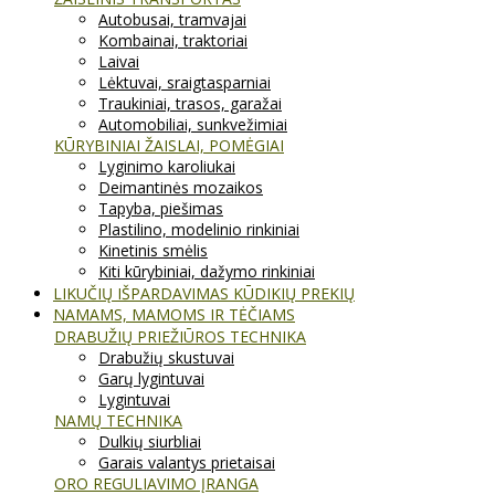
Autobusai, tramvajai
Kombainai, traktoriai
Laivai
Lėktuvai, sraigtasparniai
Traukiniai, trasos, garažai
Automobiliai, sunkvežimiai
KŪRYBINIAI ŽAISLAI, POMĖGIAI
Lyginimo karoliukai
Deimantinės mozaikos
Tapyba, piešimas
Plastilino, modelinio rinkiniai
Kinetinis smėlis
Kiti kūrybiniai, dažymo rinkiniai
LIKUČIŲ IŠPARDAVIMAS KŪDIKIŲ PREKIŲ
NAMAMS, MAMOMS IR TĖČIAMS
DRABUŽIŲ PRIEŽIŪROS TECHNIKA
Drabužių skustuvai
Garų lygintuvai
Lygintuvai
NAMŲ TECHNIKA
Dulkių siurbliai
Garais valantys prietaisai
ORO REGULIAVIMO ĮRANGA