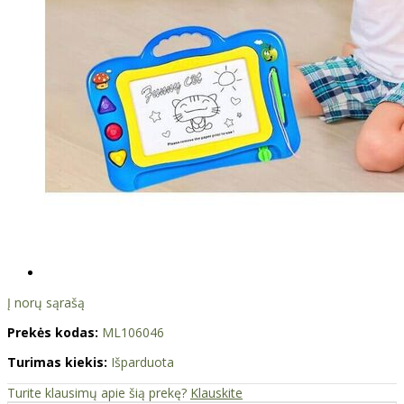
Į norų sąrašą
Prekės kodas:
ML106046
Turimas kiekis:
Išparduota
Turite klausimų apie šią prekę?
Klauskite