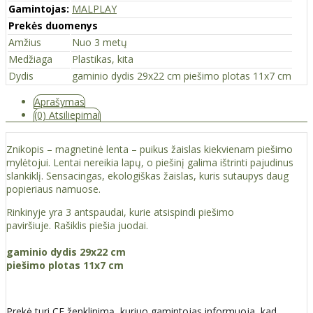
Gamintojas:
MALPLAY
Prekės duomenys
Amžius
Nuo 3 metų
Medžiaga
Plastikas, kita
Dydis
gaminio dydis 29x22 cm piešimo plotas 11x7 cm
Aprašymas
(0) Atsiliepimai
Znikopis – magnetinė lenta – puikus žaislas kiekvienam piešimo
mylėtojui. Lentai nereikia lapų, o piešinį galima ištrinti pajudinus
slankiklį. Sensacingas, ekologiškas žaislas, kuris sutaupys daug
popieriaus namuose.
Rinkinyje yra 3 antspaudai, kurie atsispindi piešimo
paviršiuje. Rašiklis piešia juodai.
gaminio dydis 29x22 cm
piešimo plotas 11x7 cm
Prekė turi CE ženklinimą, kuriuo gamintojas informuoja, kad