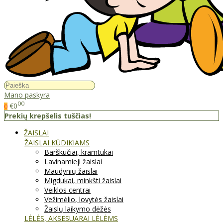
Mano paskyra
00
€0
0
Prekių krepšelis tuščias!
ŽAISLAI
ŽAISLAI KŪDIKIAMS
Barškučiai, kramtukai
Lavinamieji žaislai
Maudynių žaislai
Migdukai, minkšti žaislai
Veiklos centrai
Vežimėlio, lovytės žaislai
Žaislų laikymo dėžės
LĖLĖS, AKSESUARAI LĖLĖMS