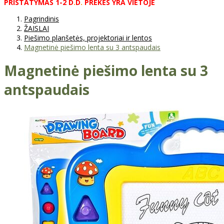
PRISTATYMAS
1-2
D
.
D
.
PREKĖS
YRA
VIETOJE
Pagrindinis
ŽAISLAI
Piešimo planšetės, projektoriai ir lentos
Magnetinė piešimo lenta su 3 antspaudais
Magnetinė piešimo lenta su 3
antspaudais