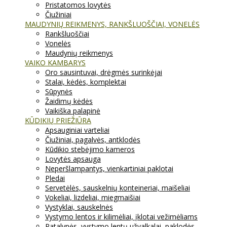
Pristatomos lovytės
Čiužiniai
MAUDYNIŲ REIKMENYS, RANKŠLUOŠČIAI, VONELĖS
Rankšluoščiai
Vonelės
Maudynių reikmenys
VAIKO KAMBARYS
Oro sausintuvai, drėgmės surinkėjai
Stalai, kėdės, komplektai
Sūpynės
Žaidimų kėdės
Vaikiška palapinė
KŪDIKIŲ PRIEŽIŪRA
Apsauginiai varteliai
Čiužiniai, pagalvės, antklodės
Kūdikio stebėjimo kameros
Lovytės apsauga
Neperšlampantys, vienkartiniai paklotai
Pledai
Servetėlės, sauskelnių konteineriai, maišeliai
Vokeliai, lizdeliai, miegmaišiai
Vystyklai, sauskelnės
Vystymo lentos ir kilimėliai, įklotai vežimėliams
Patalynės, vystymo lentų užvalkalai, paklodės