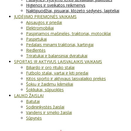
Higienos ir sveikatos reikmenys
Naktipuodžiai, pisuarai, klozeto sėdynės, laipteliai
JUDĖJIMO PRIEMONĖS VAIKAMS
Apsaugos ir priedai
Elektromobiliai
Paspiriamos mašinėlės, traktoriai, motociklai
Paspirtukai
Pedalais minami traktoriai, kartingai
Riedlentės
Triratukai ir balansiniai dviratukai
SPORTAS IR AKTYVUS LAISVALAIKIS VAIKAMS
Biliardo ir oro ritulio stalai
Futbolo stalai, vartai ir kiti priedai
Kitos sporto ir aktyvaus laisvalaikio prekės
Šokių ir žaidimų kilimėliai
Šokliukai, sūpuoklės
LAUKO ŽAISLAI
Batutai
Sodininkystės žaislai
Vandens ir smėlio žaislai
Sūpynės