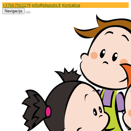
+37067502279
info@pleputis.lt
Kontaktai
Navigacija