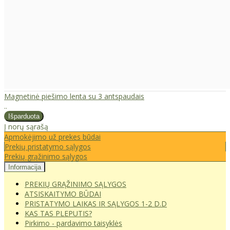
Magnetinė piešimo lenta su 3 antspaudais
..
Į norų sąrašą
Apmokėjimo už prekes būdai
Prekių pristatymo sąlygos
Prekių grąžinimo sąlygos
Informacija
PREKIŲ GRĄŽINIMO SĄLYGOS
ATSISKAITYMO BŪDAI
PRISTATYMO LAIKAS IR SĄLYGOS 1-2 D.D
KAS TAS PLEPUTIS?
Pirkimo - pardavimo taisyklės