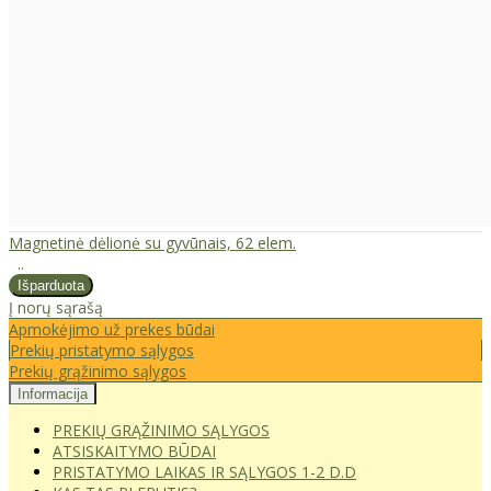
Magnetinė dėlionė su gyvūnais, 62 elem.
..
Į norų sąrašą
Apmokėjimo už prekes būdai
Prekių pristatymo sąlygos
Prekių grąžinimo sąlygos
Informacija
PREKIŲ GRĄŽINIMO SĄLYGOS
ATSISKAITYMO BŪDAI
PRISTATYMO LAIKAS IR SĄLYGOS 1-2 D.D