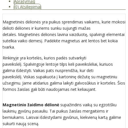
Aprašymas
(0) Atsiliepimai
Magnetinės dėlionės yra puikus sprendimas vaikams, kurie mokosi
dėlioti dėliones ir kuriems sunku sujungti mažas
detales. Magnetinės dėlionės lavina vaizduotę, spalvingi elementai
sutelkia vaiko dėmesį. Padėkite magnetus ant lentos bet kokia
tvarka.
Rinkinyje yra kortelės, kurios padės sutvarkyti
paveikslėlį. Spalvingoje lentoje tilps keli paveikslėliai, kuriuos
galima išdėstyti. Vaikas pats nusprendžia, kur dėti
paveikslėlį. Viskas supakuota į kartoninę dėžutę su magnetiniu
užsegimu. Jame atidarius galima laikyti galvosūkius ir korteles. Šios
formos žaislas gali būti naudojamas net keliaujant.
Magnetinio žaidimo dėlionė
supažindins vaiką su egzotišku
laukinių gyvūnų pasauliu. Tai puikus žaislas mergaitėms ir
berniukams. Laisvai išdėstydami gyvūnus, kiekvieną kartą galime
sukurti naują sceną.