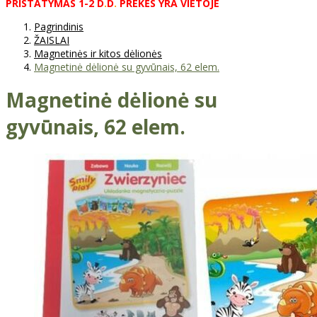
PRISTATYMAS
1-2
D
.
D
.
PREKĖS
YRA
VIETOJE
Pagrindinis
ŽAISLAI
Magnetinės ir kitos dėlionės
Magnetinė dėlionė su gyvūnais, 62 elem.
Magnetinė dėlionė su
gyvūnais, 62 elem.