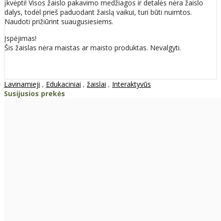
įkvėpti! Visos žaislо pakavimo medžiagos ir detalės nėra žaislo
dalys, todėl prieš paduodant žaislą vaikui, turi būti nuimtos.
Naudoti prižiūrint suaugusiesiems.
Įspėjimas!
Šis žaislas nėra maistas ar maisto produktas. Nevalgyti.
Lavinamieji
,
Edukaciniai
,
žaislai
,
Interaktyvūs
Susijusios prekės