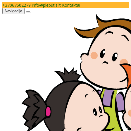
+37067502279
info@pleputis.lt
Kontaktai
Navigacija