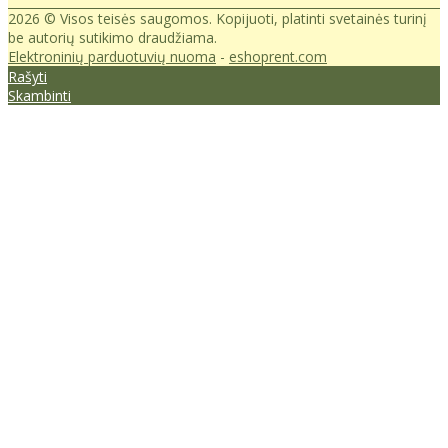
2026 © Visos teisės saugomos. Kopijuoti, platinti svetainės turinį
be autorių sutikimo draudžiama.
Elektroninių parduotuvių nuoma
-
eshoprent.com
Rašyti
Skambinti