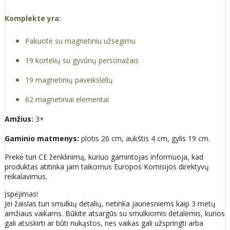
Komplekte yra:
Pakuotė su magnetiniu užsegimu
19 kortelių su gyvūnų personažais
19 magnetinių paveikslėlių
62 magnetiniai elementai
Amžius:
3+
Gaminio matmenys:
plotis 26 cm, aukštis 4 cm, gylis 19 cm.
Prekė turi CE ženklinimą, kuriuo gamintojas informuoja, kad
produktas atitinka jam taikomus Europos Komisijos direktyvų
reikalavimus.
Įspėjimas!
Jei žaislas turi smulkių detalių, netinka jaunesniems kaip 3 metų
amžiaus vaikams. Būkite atsargūs su smulkiomis detalėmis, kurios
gali atsiskirti ar būti nukąstos, nes vaikas gali užspringti arba