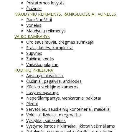
Pristatomos lovytės
Čiužiniai
MAUDYNIŲ REIKMENYS, RANKŠLUOŠČIAI, VONELĖS
Rankšluoščiai
Vonelės
Maudynių reikmenys
VAIKO KAMBARYS
Oro sausintuvai, drėgmės surinkėjai
Stalai, kėdės, komplektai
Sūpynės
Žaidimų kėdės
Vaikiška palapinė
KŪDIKIŲ PRIEŽIŪRA
Apsauginiai varteliai
Čiužiniai, pagalvės, antklodės
Kūdikio stebėjimo kameros
Lovytės apsauga
Neperšlampantys, vienkartiniai paklotai
Pledai
Servetėlės, sauskelnių konteineriai, maišeliai
Vokeliai, lizdeliai, miegmaišiai
Vystyklai, sauskelnės
Vystymo lentos ir kilimėliai, įklotai vežimėliams
Patalynės, vystymo lentų užvalkalai, paklodės