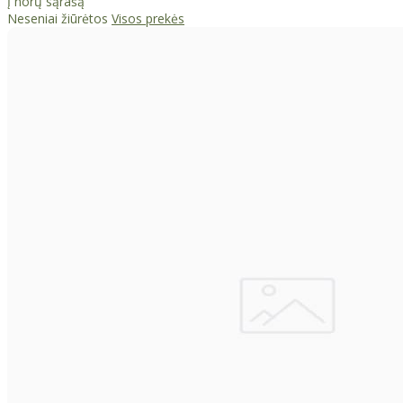
Į norų sąrašą
Neseniai žiūrėtos
Visos prekės