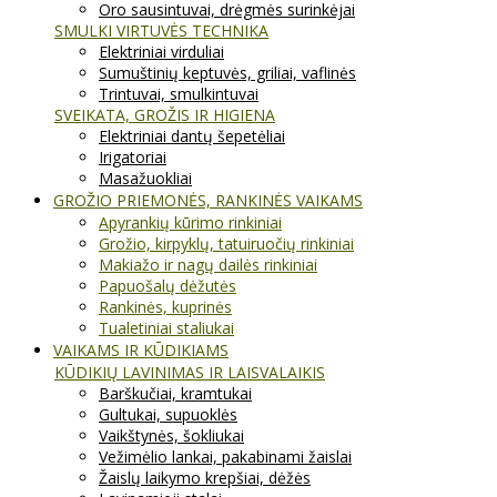
Oro sausintuvai, drėgmės surinkėjai
SMULKI VIRTUVĖS TECHNIKA
Elektriniai virduliai
Sumuštinių keptuvės, griliai, vaflinės
Trintuvai, smulkintuvai
SVEIKATA, GROŽIS IR HIGIENA
Elektriniai dantų šepetėliai
Irigatoriai
Masažuokliai
GROŽIO PRIEMONĖS, RANKINĖS VAIKAMS
Apyrankių kūrimo rinkiniai
Grožio, kirpyklų, tatuiruočių rinkiniai
Makiažo ir nagų dailės rinkiniai
Papuošalų dėžutės
Rankinės, kuprinės
Tualetiniai staliukai
VAIKAMS IR KŪDIKIAMS
KŪDIKIŲ LAVINIMAS IR LAISVALAIKIS
Barškučiai, kramtukai
Gultukai, supuoklės
Vaikštynės, šokliukai
Vežimėlio lankai, pakabinami žaislai
Žaislų laikymo krepšiai, dėžės