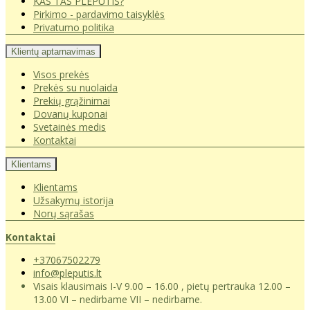
KAS TAS PLEPUTIS?
Pirkimo - pardavimo taisyklės
Privatumo politika
Klientų aptarnavimas
Visos prekės
Prekės su nuolaida
Prekių grąžinimai
Dovanų kuponai
Svetainės medis
Kontaktai
Klientams
Klientams
Užsakymų istorija
Norų sąrašas
Kontaktai
+37067502279
info@pleputis.lt
Visais klausimais I-V 9.00 – 16.00 , pietų pertrauka 12.00 –
13.00 VI – nedirbame VII – nedirbame.