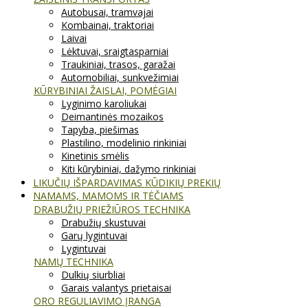
Autobusai, tramvajai
Kombainai, traktoriai
Laivai
Lėktuvai, sraigtasparniai
Traukiniai, trasos, garažai
Automobiliai, sunkvežimiai
KŪRYBINIAI ŽAISLAI, POMĖGIAI
Lyginimo karoliukai
Deimantinės mozaikos
Tapyba, piešimas
Plastilino, modelinio rinkiniai
Kinetinis smėlis
Kiti kūrybiniai, dažymo rinkiniai
LIKUČIŲ IŠPARDAVIMAS KŪDIKIŲ PREKIŲ
NAMAMS, MAMOMS IR TĖČIAMS
DRABUŽIŲ PRIEŽIŪROS TECHNIKA
Drabužių skustuvai
Garų lygintuvai
Lygintuvai
NAMŲ TECHNIKA
Dulkių siurbliai
Garais valantys prietaisai
ORO REGULIAVIMO ĮRANGA