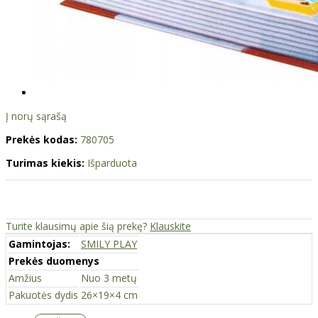
Į norų sąrašą
Prekės kodas:
780705
Turimas kiekis:
Išparduota
Turite klausimų apie šią prekę?
Klauskite
Gamintojas:
SMILY PLAY
Prekės duomenys
Amžius
Nuo 3 metų
Pakuotės dydis
26×19×4 cm