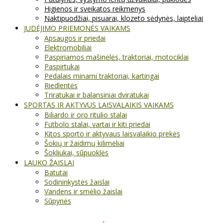
Higienos ir sveikatos reikmenys
Naktipuodžiai, pisuarai, klozeto sėdynės, laipteliai
JUDĖJIMO PRIEMONĖS VAIKAMS
Apsaugos ir priedai
Elektromobiliai
Paspiriamos mašinėlės, traktoriai, motociklai
Paspirtukai
Pedalais minami traktoriai, kartingai
Riedlentės
Triratukai ir balansiniai dviratukai
SPORTAS IR AKTYVUS LAISVALAIKIS VAIKAMS
Biliardo ir oro ritulio stalai
Futbolo stalai, vartai ir kiti priedai
Kitos sporto ir aktyvaus laisvalaikio prekės
Šokių ir žaidimų kilimėliai
Šokliukai, sūpuoklės
LAUKO ŽAISLAI
Batutai
Sodininkystės žaislai
Vandens ir smėlio žaislai
Sūpynės