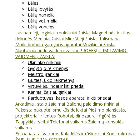
Lėlės
Lėlių lovytės
Lėlių nameliai
Lėlių vežimėliai
Lėlių vonelės
Lavinamieji, loginiai, moksliniai žaislai
Magnetinės ir kitos
dėlionės
Mediniai žaislai
Minkštieji žaislai, talismanai
Muilo burbulų gamybos aparatai
Muzikiniai žaislai
Nuotoliniu būdu valdomi žaislai
PROFESIJŲ IMITAVIMO,
VAIDMENŲ ŽAISLAI
Ūkininko rinkiniai
Gydytojo reikmenys
Meistro įrankiai
Buities, ūkio reikmenys
Virtuvėlės, indai ir kiti priedai
Kariniai žaislai, ginklai
Parduotuvės, kasos aparatai ir kiti priedai
Arkadiniai, stalo žaidimai
Balionų paleidimo rinkiniai
Pažeista pakuotė, smulkūs defektai
Piešimo planšetės,
projektoriai ir lentos
Robotai, dinozaurai, figūrėlės
Taupyklės, seifai
Telefonai vaikams
Žaidimų konsolės
vaikams
Fotoaparatai vaikams
Kaladėlės ir rūšiuokliai
Konstruktoriai
ŽAISLINIS TRANSPORTAS