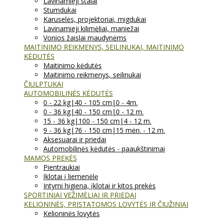
Lavinamieji stalai
Stumdukai
Karuselės, projektoriai, migdukai
Lavinamieji kilimėliai, maniežai
Vonios žaislai maudynėms
MAITINIMO REIKMENYS, SEILINUKAI, MAITINIMO
KĖDUTĖS
Maitinimo kėdutės
Maitinimo reikmenys, seilinukai
ČIULPTUKAI
AUTOMOBILINĖS KĖDUTĖS
0 - 22 kg|40 - 105 cm|0 - 4m.
0 - 36 kg|40 - 150 cm|0 - 12 m.
15 - 36 kg|100 - 150 cm|4 - 12 m.
9 - 36 kg|76 - 150 cm|15 mėn. - 12 m.
Aksesuarai ir priedai
Automobilinės kėdutės - paaukštinimai
MAMOS PREKĖS
Pientraukiai
Įklotai į liemenėlę
Intymi higiena, įklotai ir kitos prekės
SPORTINIAI VEŽIMĖLIAI IR PRIEDAI
KELIONINĖS, PRISTATOMOS LOVYTĖS IR ČIUŽINIAI
Kelioninės lovytės