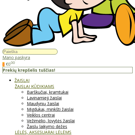
Mano paskyra
00
€0
0
Prekių krepšelis tuščias!
ŽAISLAI
ŽAISLAI KŪDIKIAMS
Barškučiai, kramtukai
Lavinamieji žaislai
Maudynių žaislai
Migdukai, minkšti žaislai
Veiklos centrai
Vežimėlio, lovytės žaislai
Žaislų laikymo dėžės
LĖLĖS, AKSESUARAI LĖLĖMS