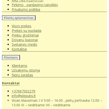
KAS TAS PLEPUTIS?
Pirkimo - pardavimo taisyklės
Privatumo politika
Klientų aptarnavimas
Visos prekės
Prekės su nuolaida
Prekių grąžinimai
Dovanų kuponai
Svetainės medis
Kontaktai
Klientams
Klientams
Užsakymų istorija
Norų sąrašas
Kontaktai
+37067502279
info@pleputis.lt
Visais klausimais I-V 9.00 – 16.00 , pietų pertrauka 12.00 –
13.00 VI – nedirbame VII – nedirbame.