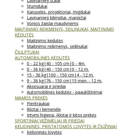
Lavinamieji stalai
Stumdukai
Karuselės, projektoriai, migdukai
Lavinamieji kilimėliai, maniežai
Vonios žaislai maudynėms
MAITINIMO REIKMENYS, SEILINUKAI, MAITINIMO
KĖDUTĖS
Maitinimo kėdutės
Maitinimo reikmenys, seilinukai
ČIULPTUKAI
AUTOMOBILINĖS KĖDUTĖS
0 - 22 kg|40 - 105 cm|0 - 4m.
0 - 36 kg|40 - 150 cm|0 - 12 m.
15 - 36 kg|100 - 150 cm|4 - 12 m.
9 - 36 kg|76 - 150 cm|15 mėn. - 12 m.
Aksesuarai ir priedai
Automobilinės kėdutės - paaukštinimai
MAMOS PREKĖS
Pientraukiai
Įklotai į liemenėlę
Intymi higiena, įklotai ir kitos prekės
SPORTINIAI VEŽIMĖLIAI IR PRIEDAI
KELIONINĖS, PRISTATOMOS LOVYTĖS IR ČIUŽINIAI
Kelioninės lovytės