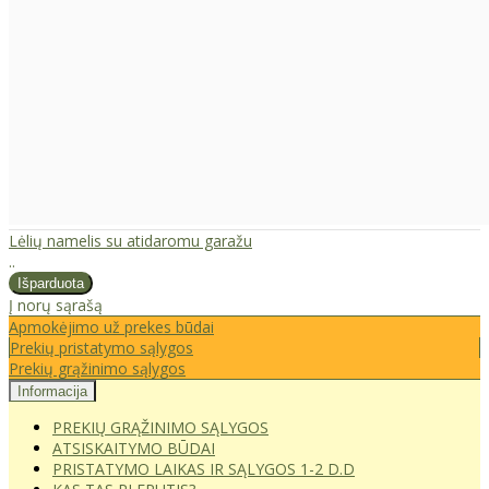
Lėlių namelis su atidaromu garažu
..
Į norų sąrašą
Apmokėjimo už prekes būdai
Prekių pristatymo sąlygos
Prekių grąžinimo sąlygos
Informacija
PREKIŲ GRĄŽINIMO SĄLYGOS
ATSISKAITYMO BŪDAI
PRISTATYMO LAIKAS IR SĄLYGOS 1-2 D.D