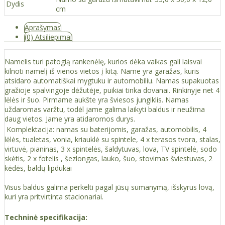
Dydis
cm
Aprašymas
(0) Atsiliepimai
Namelis turi patogią rankenėlę, kurios dėka vaikas gali laisvai
kilnoti namelį iš vienos vietos į kitą. Name yra garažas, kuris
atsidaro automatiškai mygtuku ir automobiliu. Namas supakuotas
gražioje spalvingoje dėžutėje, puikiai tinka dovanai. Rinkinyje net 4
lėlės ir šuo. Pirmame aukšte yra šviesos jungiklis. Namas
uždaromas varžtu, todėl jame galima laikyti baldus ir neužima
daug vietos. Jame yra atidaromos durys.
Komplektacija: namas su baterijomis, garažas, automobilis, 4
lėlės, tualetas, vonia, kriauklė su spintele, 4 x terasos tvora, stalas,
virtuvė, pianinas, 3 x spintelės, šaldytuvas, lova, TV spintelė, sodo
skėtis, 2 x fotelis , šezlongas, lauko, šuo, stovimas šviestuvas, 2
kėdės, baldų lipdukai
Visus baldus galima perkelti pagal jūsų sumanymą, išskyrus lovą,
kuri yra pritvirtinta stacionariai.
Techninė specifikacija: