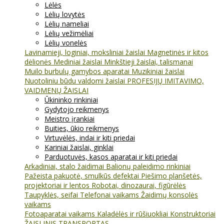
Lėlės
Lėlių lovytės
Lėlių nameliai
Lėlių vežimėliai
Lėlių vonelės
Lavinamieji, loginiai, moksliniai žaislai
Magnetinės ir kitos
dėlionės
Mediniai žaislai
Minkštieji žaislai, talismanai
Muilo burbulų gamybos aparatai
Muzikiniai žaislai
Nuotoliniu būdu valdomi žaislai
PROFESIJŲ IMITAVIMO,
VAIDMENŲ ŽAISLAI
Ūkininko rinkiniai
Gydytojo reikmenys
Meistro įrankiai
Buities, ūkio reikmenys
Virtuvėlės, indai ir kiti priedai
Kariniai žaislai, ginklai
Parduotuvės, kasos aparatai ir kiti priedai
Arkadiniai, stalo žaidimai
Balionų paleidimo rinkiniai
Pažeista pakuotė, smulkūs defektai
Piešimo planšetės,
projektoriai ir lentos
Robotai, dinozaurai, figūrėlės
Taupyklės, seifai
Telefonai vaikams
Žaidimų konsolės
vaikams
Fotoaparatai vaikams
Kaladėlės ir rūšiuokliai
Konstruktoriai
ŽAISLINIS TRANSPORTAS