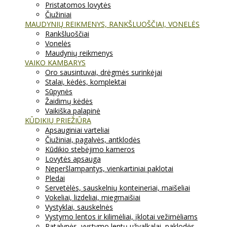
Pristatomos lovytės
Čiužiniai
MAUDYNIŲ REIKMENYS, RANKŠLUOŠČIAI, VONELĖS
Rankšluoščiai
Vonelės
Maudynių reikmenys
VAIKO KAMBARYS
Oro sausintuvai, drėgmės surinkėjai
Stalai, kėdės, komplektai
Sūpynės
Žaidimų kėdės
Vaikiška palapinė
KŪDIKIŲ PRIEŽIŪRA
Apsauginiai varteliai
Čiužiniai, pagalvės, antklodės
Kūdikio stebėjimo kameros
Lovytės apsauga
Neperšlampantys, vienkartiniai paklotai
Pledai
Servetėlės, sauskelnių konteineriai, maišeliai
Vokeliai, lizdeliai, miegmaišiai
Vystyklai, sauskelnės
Vystymo lentos ir kilimėliai, įklotai vežimėliams
Patalynės, vystymo lentų užvalkalai, paklodės