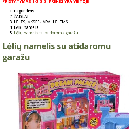
PRISTATYMAS
1-2
D
.
D
.
PREKĖS
YRA
VIETOJE
Pagrindinis
ŽAISLAI
LĖLĖS, AKSESUARAI LĖLĖMS
Lėlių nameliai
Lėlių namelis su atidaromu garažu
Lėlių namelis su atidaromu
garažu