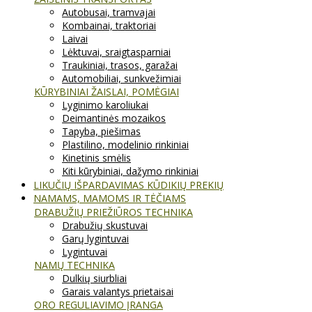
Autobusai, tramvajai
Kombainai, traktoriai
Laivai
Lėktuvai, sraigtasparniai
Traukiniai, trasos, garažai
Automobiliai, sunkvežimiai
KŪRYBINIAI ŽAISLAI, POMĖGIAI
Lyginimo karoliukai
Deimantinės mozaikos
Tapyba, piešimas
Plastilino, modelinio rinkiniai
Kinetinis smėlis
Kiti kūrybiniai, dažymo rinkiniai
LIKUČIŲ IŠPARDAVIMAS KŪDIKIŲ PREKIŲ
NAMAMS, MAMOMS IR TĖČIAMS
DRABUŽIŲ PRIEŽIŪROS TECHNIKA
Drabužių skustuvai
Garų lygintuvai
Lygintuvai
NAMŲ TECHNIKA
Dulkių siurbliai
Garais valantys prietaisai
ORO REGULIAVIMO ĮRANGA