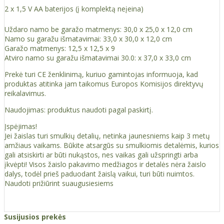
2 x 1,5 V AA baterijos (į komplektą neįeina)
Uždaro namo be garažo matmenys: 30,0 x 25,0 x 12,0 cm
Namo su garažu išmatavimai: 33,0 x 30,0 x 12,0 cm
Garažo matmenys: 12,5 x 12,5 x 9
Atviro namo su garažu išmatavimai 30.0: x 37,0 x 33,0 cm
Prekė turi CE ženklinimą, kuriuo gamintojas informuoja, kad
produktas atitinka jam taikomus Europos Komisijos direktyvų
reikalavimus.
Naudojimas: produktus naudoti pagal paskirtį.
Įspėjimas!
Jei žaislas turi smulkių detalių, netinka jaunesniems kaip 3 metų
amžiaus vaikams. Būkite atsargūs su smulkiomis detalėmis, kurios
gali atsiskirti ar būti nukąstos, nes vaikas gali užspringti arba
įkvėpti! Visos žaislо pakavimo medžiagos ir detalės nėra žaislo
dalys, todėl prieš paduodant žaislą vaikui, turi būti nuimtos.
Naudoti prižiūrint suaugusiesiems
Susijusios prekės