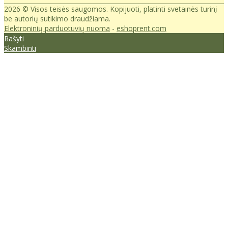
2026 © Visos teisės saugomos. Kopijuoti, platinti svetainės turinį
be autorių sutikimo draudžiama.
Elektroninių parduotuvių nuoma
-
eshoprent.com
Rašyti
Skambinti