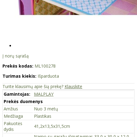
Į norų sąrašą
Prekės kodas:
ML100278
Turimas kiekis:
Išparduota
Turite klausimų apie šią prekę?
Klauskite
Gamintojas:
MALPLAY
Prekės duomenys
Amžius
Nuo 3 metų
Medžiaga
Plastikas
Pakuotės
41,2x13,5x31,5cm
dydis
Namo su garažu išmatavimai: 33,0 x 30,0 x 12,0