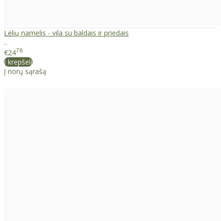
Lėlių namelis - vila su baldais ir priedais
..
78
€24
Į krepšelį
Į norų sąrašą