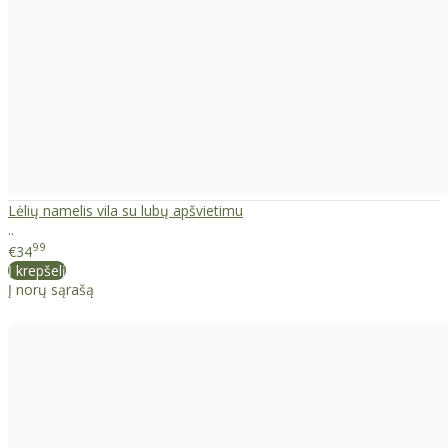
Lėlių namelis vila su lubų apšvietimu
..
99
€34
Į krepšelį
Į norų sąrašą