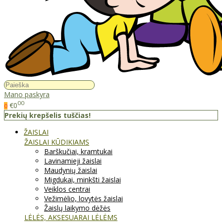
Mano paskyra
00
€0
0
Prekių krepšelis tuščias!
ŽAISLAI
ŽAISLAI KŪDIKIAMS
Barškučiai, kramtukai
Lavinamieji žaislai
Maudynių žaislai
Migdukai, minkšti žaislai
Veiklos centrai
Vežimėlio, lovytės žaislai
Žaislų laikymo dėžės
LĖLĖS, AKSESUARAI LĖLĖMS