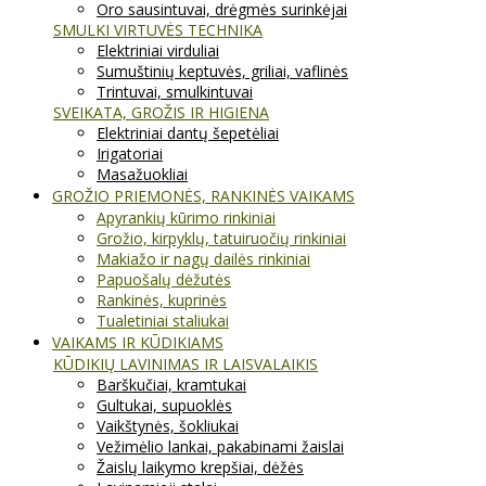
Oro sausintuvai, drėgmės surinkėjai
SMULKI VIRTUVĖS TECHNIKA
Elektriniai virduliai
Sumuštinių keptuvės, griliai, vaflinės
Trintuvai, smulkintuvai
SVEIKATA, GROŽIS IR HIGIENA
Elektriniai dantų šepetėliai
Irigatoriai
Masažuokliai
GROŽIO PRIEMONĖS, RANKINĖS VAIKAMS
Apyrankių kūrimo rinkiniai
Grožio, kirpyklų, tatuiruočių rinkiniai
Makiažo ir nagų dailės rinkiniai
Papuošalų dėžutės
Rankinės, kuprinės
Tualetiniai staliukai
VAIKAMS IR KŪDIKIAMS
KŪDIKIŲ LAVINIMAS IR LAISVALAIKIS
Barškučiai, kramtukai
Gultukai, supuoklės
Vaikštynės, šokliukai
Vežimėlio lankai, pakabinami žaislai
Žaislų laikymo krepšiai, dėžės