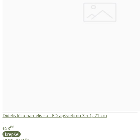
Didelis lėlių namelis su LED apšvietimu 3in 1, 71 cm
..
86
€58
Į krepšelį