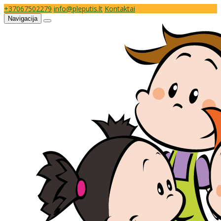
+37067502279
info@pleputis.lt
Kontaktai
Navigacija