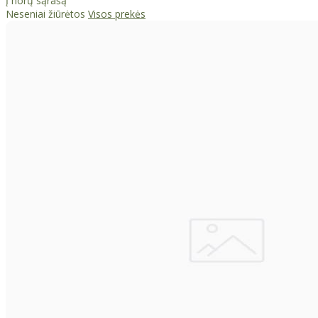
Į norų sąrašą
Neseniai žiūrėtos
Visos prekės