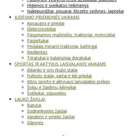
Higienos ir sveikatos reikmenys
Naktipuodžiai, pisuarai, klozeto sėdynės, laipteliai
JUDĖJIMO PRIEMONĖS VAIKAMS
Apsaugos ir priedai
Elektromobiliai
Paspiriamos mašinėlės, traktoriai, motociklai
Paspirtukai
Pedalais minami traktoriai, kartingai
Riedlentės
Triratukai ir balansiniai dviratukai
SPORTAS IR AKTYVUS LAISVALAIKIS VAIKAMS
Biliardo ir oro ritulio stalai
Futbolo stalai, vartai ir kiti priedai
Kitos sporto ir aktyvaus laisvalaikio prekės
Šokių ir žaidimų kilimėliai
Šokliukai, sūpuoklės
LAUKO ŽAISLAI
Batutai
Sodininkystės žaislai
Vandens ir smėlio žaislai
Sūpynės