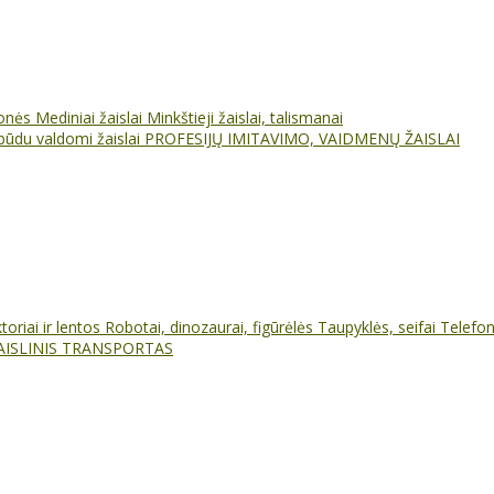
ionės
Mediniai žaislai
Minkštieji žaislai, talismanai
būdu valdomi žaislai
PROFESIJŲ IMITAVIMO, VAIDMENŲ ŽAISLAI
oriai ir lentos
Robotai, dinozaurai, figūrėlės
Taupyklės, seifai
Telefo
AISLINIS TRANSPORTAS