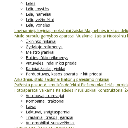
Lėlės
Lėlių lovytės
Lėlių nameliai
Lėlių vežimėliai
Lėlių vonelės
Lavinamieji, loginiai, moksliniai žaislai
Magnetinės ir kitos dėl
Muilo burbulų gamybos aparatai
Muzikiniai žaislai
Nuotoliniu 
Ūkininko rinkiniai
Gydytojo reikmenys
Meistro įrankiai
Buities, ūkio reikmenys
Virtuvėlės, indai ir kiti priedai
Kariniai žaislai, ginklai
Parduotuvės, kasos aparatai ir kiti priedai
Arkadiniai, stalo žaidimai
Balionų paleidimo rinkiniai
Pažeista pakuotė, smulkūs defektai
Piešimo planšetės, projekt
Fotoaparatai vaikams
Kaladėlės ir rūšiuokliai
Konstruktoriai
Ž
Autobusai, tramvajai
Kombainai, traktoriai
Laivai
Lėktuvai, sraigtasparniai
Traukiniai, trasos, garažai
Automobiliai, sunkvežimiai