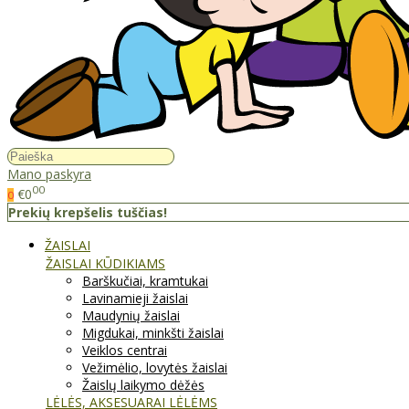
Mano paskyra
00
€0
0
Prekių krepšelis tuščias!
ŽAISLAI
ŽAISLAI KŪDIKIAMS
Barškučiai, kramtukai
Lavinamieji žaislai
Maudynių žaislai
Migdukai, minkšti žaislai
Veiklos centrai
Vežimėlio, lovytės žaislai
Žaislų laikymo dėžės
LĖLĖS, AKSESUARAI LĖLĖMS