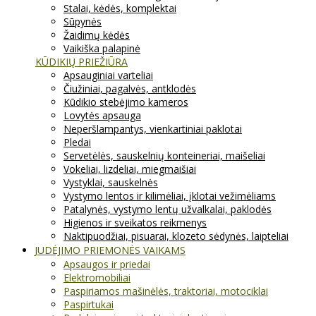
Stalai, kėdės, komplektai
Sūpynės
Žaidimų kėdės
Vaikiška palapinė
KŪDIKIŲ PRIEŽIŪRA
Apsauginiai varteliai
Čiužiniai, pagalvės, antklodės
Kūdikio stebėjimo kameros
Lovytės apsauga
Neperšlampantys, vienkartiniai paklotai
Pledai
Servetėlės, sauskelnių konteineriai, maišeliai
Vokeliai, lizdeliai, miegmaišiai
Vystyklai, sauskelnės
Vystymo lentos ir kilimėliai, įklotai vežimėliams
Patalynės, vystymo lentų užvalkalai, paklodės
Higienos ir sveikatos reikmenys
Naktipuodžiai, pisuarai, klozeto sėdynės, laipteliai
JUDĖJIMO PRIEMONĖS VAIKAMS
Apsaugos ir priedai
Elektromobiliai
Paspiriamos mašinėlės, traktoriai, motociklai
Paspirtukai