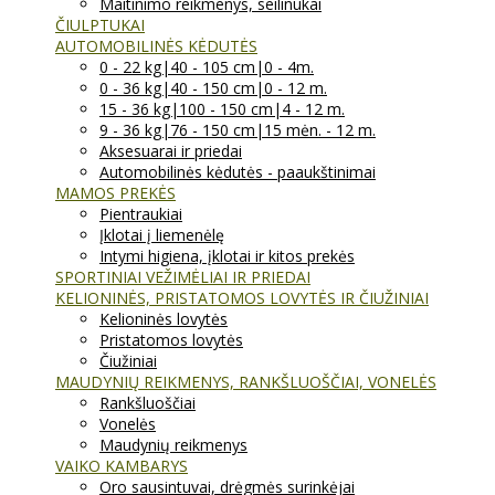
Maitinimo reikmenys, seilinukai
ČIULPTUKAI
AUTOMOBILINĖS KĖDUTĖS
0 - 22 kg|40 - 105 cm|0 - 4m.
0 - 36 kg|40 - 150 cm|0 - 12 m.
15 - 36 kg|100 - 150 cm|4 - 12 m.
9 - 36 kg|76 - 150 cm|15 mėn. - 12 m.
Aksesuarai ir priedai
Automobilinės kėdutės - paaukštinimai
MAMOS PREKĖS
Pientraukiai
Įklotai į liemenėlę
Intymi higiena, įklotai ir kitos prekės
SPORTINIAI VEŽIMĖLIAI IR PRIEDAI
KELIONINĖS, PRISTATOMOS LOVYTĖS IR ČIUŽINIAI
Kelioninės lovytės
Pristatomos lovytės
Čiužiniai
MAUDYNIŲ REIKMENYS, RANKŠLUOŠČIAI, VONELĖS
Rankšluoščiai
Vonelės
Maudynių reikmenys
VAIKO KAMBARYS
Oro sausintuvai, drėgmės surinkėjai