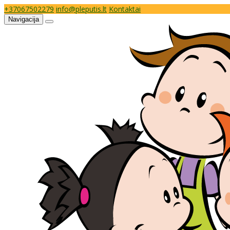
+37067502279
info@pleputis.lt
Kontaktai
Navigacija