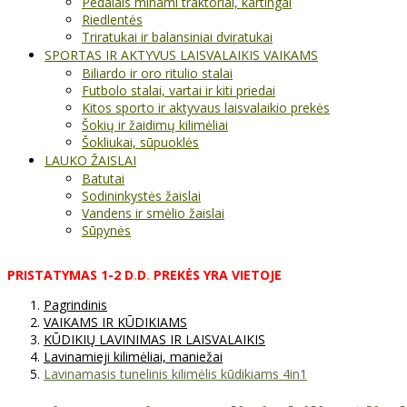
Pedalais minami traktoriai, kartingai
Riedlentės
Triratukai ir balansiniai dviratukai
SPORTAS IR AKTYVUS LAISVALAIKIS VAIKAMS
Biliardo ir oro ritulio stalai
Futbolo stalai, vartai ir kiti priedai
Kitos sporto ir aktyvaus laisvalaikio prekės
Šokių ir žaidimų kilimėliai
Šokliukai, sūpuoklės
LAUKO ŽAISLAI
Batutai
Sodininkystės žaislai
Vandens ir smėlio žaislai
Sūpynės
PRISTATYMAS
1-2
D
.
D
.
PREKĖS
YRA
VIETOJE
Pagrindinis
VAIKAMS IR KŪDIKIAMS
KŪDIKIŲ LAVINIMAS IR LAISVALAIKIS
Lavinamieji kilimėliai, maniežai
Lavinamasis tunelinis kilimėlis kūdikiams 4in1