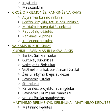
Irigatoriai
Masažuokliai
GROŽIO PRIEMONĖS, RANKINĖS VAIKAMS
Apyrankių kūrimo rinkiniai
Grožio, kirpyklų, tatuiruočių rinkiniai
Makiažo ir nagų dailės rinkiniai
Papuošalų dėžutės
Rankinės, kuprinės
Tualetiniai staliukai
VAIKAMS IR KŪDIKIAMS
KŪDIKIŲ LAVINIMAS IR LAISVALAIKIS
Barškučiai, kramtukai
Gultukai, supuoklės
Vaikštynės, šokliukai
Vežimėlio lankai, pakabinami žaislai
Žaislų laikymo krepšiai, dėžės
Lavinamieji stalai
Stumdukai
Karuselės, projektoriai, migdukai
Lavinamieji kilimėliai, maniežai
Vonios žaislai maudynėms
MAITINIMO REIKMENYS, SEILINUKAI, MAITINIMO KĖDUTĖS
Maitinimo kėdutės