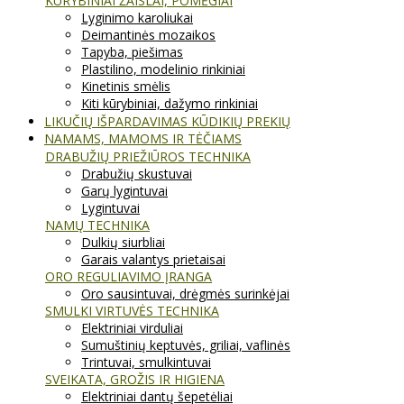
KŪRYBINIAI ŽAISLAI, POMĖGIAI
Lyginimo karoliukai
Deimantinės mozaikos
Tapyba, piešimas
Plastilino, modelinio rinkiniai
Kinetinis smėlis
Kiti kūrybiniai, dažymo rinkiniai
LIKUČIŲ IŠPARDAVIMAS KŪDIKIŲ PREKIŲ
NAMAMS, MAMOMS IR TĖČIAMS
DRABUŽIŲ PRIEŽIŪROS TECHNIKA
Drabužių skustuvai
Garų lygintuvai
Lygintuvai
NAMŲ TECHNIKA
Dulkių siurbliai
Garais valantys prietaisai
ORO REGULIAVIMO ĮRANGA
Oro sausintuvai, drėgmės surinkėjai
SMULKI VIRTUVĖS TECHNIKA
Elektriniai virduliai
Sumuštinių keptuvės, griliai, vaflinės
Trintuvai, smulkintuvai
SVEIKATA, GROŽIS IR HIGIENA
Elektriniai dantų šepetėliai