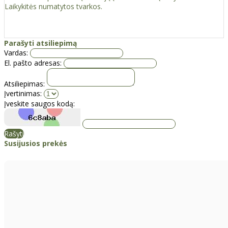
Laikykitės numatytos tvarkos.
Parašyti atsiliepimą
Vardas:
El. pašto adresas:
Atsiliepimas:
Įvertinimas:
Įveskite saugos kodą:
Rašyti
Susijusios prekės