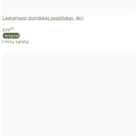
Lavinamasis stumdukas paspirtukas, 4in1
..
50
€39
Į krepšelį
Į norų sąrašą