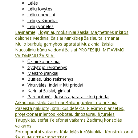
Lėlės
Lėlių lovytės
Lėlių nameliai
Lėlių vežimėliai
Lėlių vonelės
Lavinamieji, loginiai, moksliniai žaislai
Magnetinės ir kitos
dėlionės
Mediniai žaislai
Minkštieji žaislai, talismanai
Muilo burbulų gamybos aparatai
Muzikiniai žaislai
Nuotoliniu būdu valdomi žaislai
PROFESIJŲ IMITAVIMO,
VAIDMENŲ ŽAISLAI
Ūkininko rinkiniai
Gydytojo reikmenys
Meistro įrankiai
Buities, ūkio reikmenys
Virtuvėlės, indai ir kiti priedai
Kariniai žaislai, ginklai
Parduotuvės, kasos aparatai ir kiti priedai
Arkadiniai, stalo žaidimai
Balionų paleidimo rinkiniai
Pažeista pakuotė, smulkūs defektai
Piešimo planšetės,
projektoriai ir lentos
Robotai, dinozaurai, figūrėlės
Taupyklės, seifai
Telefonai vaikams
Žaidimų konsolės
vaikams
Fotoaparatai vaikams
Kaladėlės ir rūšiuokliai
Konstruktoriai
ŽAISLINIS TRANSPORTAS