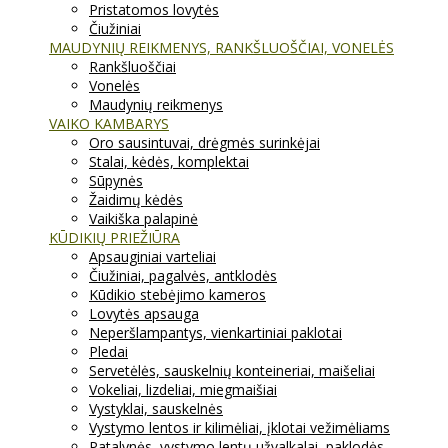
Pristatomos lovytės
Čiužiniai
MAUDYNIŲ REIKMENYS, RANKŠLUOŠČIAI, VONELĖS
Rankšluoščiai
Vonelės
Maudynių reikmenys
VAIKO KAMBARYS
Oro sausintuvai, drėgmės surinkėjai
Stalai, kėdės, komplektai
Sūpynės
Žaidimų kėdės
Vaikiška palapinė
KŪDIKIŲ PRIEŽIŪRA
Apsauginiai varteliai
Čiužiniai, pagalvės, antklodės
Kūdikio stebėjimo kameros
Lovytės apsauga
Neperšlampantys, vienkartiniai paklotai
Pledai
Servetėlės, sauskelnių konteineriai, maišeliai
Vokeliai, lizdeliai, miegmaišiai
Vystyklai, sauskelnės
Vystymo lentos ir kilimėliai, įklotai vežimėliams
Patalynės, vystymo lentų užvalkalai, paklodės