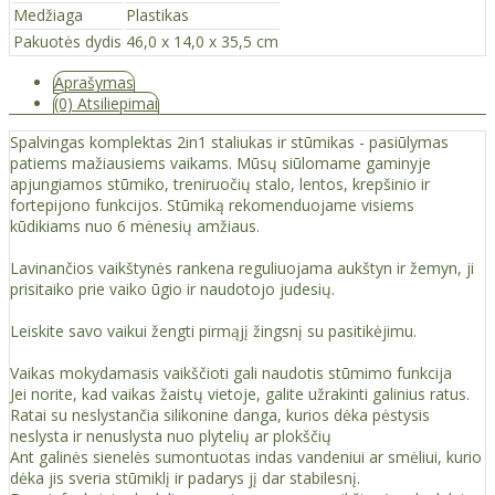
Medžiaga
Plastikas
Pakuotės dydis
46,0 x 14,0 x 35,5 cm
Aprašymas
(0) Atsiliepimai
Spalvingas komplektas 2in1 staliukas ir stūmikas - pasiūlymas
patiems mažiausiems vaikams. Mūsų siūlomame gaminyje
apjungiamos stūmiko, treniruočių stalo, lentos, krepšinio ir
fortepijono funkcijos. Stūmiką rekomenduojame visiems
kūdikiams nuo 6 mėnesių amžiaus.
Lavinančios vaikštynės rankena reguliuojama aukštyn ir žemyn, ji
prisitaiko prie vaiko ūgio ir naudotojo judesių.
Leiskite savo vaikui žengti pirmąjį žingsnį su pasitikėjimu.
Vaikas mokydamasis vaikščioti gali naudotis stūmimo funkcija
Jei norite, kad vaikas žaistų vietoje, galite užrakinti galinius ratus.
Ratai su neslystančia silikonine danga, kurios dėka pėstysis
neslysta ir nenuslysta nuo plytelių ar plokščių
Ant galinės sienelės sumontuotas indas vandeniui ar smėliui, kurio
dėka jis sveria stūmiklį ir padarys jį dar stabilesnį.