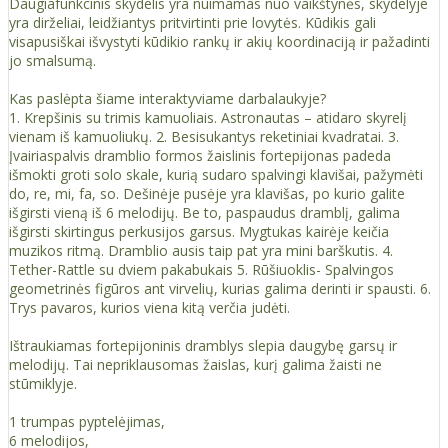
Daugiafunkcinis skydelis yra nuimamas nuo vaikštynės, skydelyje
yra dirželiai, leidžiantys pritvirtinti prie lovytės. Kūdikis gali
visapusiškai išvystyti kūdikio rankų ir akių koordinaciją ir pažadinti
jo smalsumą.
Kas paslėpta šiame interaktyviame darbalaukyje?
1. Krepšinis su trimis kamuoliais. Astronautas – atidaro skyrelį
vienam iš kamuoliukų. 2. Besisukantys reketiniai kvadratai. 3.
Įvairiaspalvis dramblio formos žaislinis fortepijonas padeda
išmokti groti solo skale, kurią sudaro spalvingi klavišai, pažymėti
do, re, mi, fa, so. Dešinėje pusėje yra klavišas, po kurio galite
išgirsti vieną iš 6 melodijų. Be to, paspaudus dramblį, galima
išgirsti skirtingus perkusijos garsus. Mygtukas kairėje keičia
muzikos ritmą. Dramblio ausis taip pat yra mini barškutis. 4.
Tether-Rattle su dviem pakabukais 5. Rūšiuoklis- Spalvingos
geometrinės figūros ant virvelių, kurias galima derinti ir spausti. 6.
Trys pavaros, kurios viena kitą verčia judėti.
Ištraukiamas fortepijoninis dramblys slepia daugybę garsų ir
melodijų. Tai nepriklausomas žaislas, kurį galima žaisti ne
stūmiklyje.
1 trumpas pyptelėjimas,
6 melodijos,