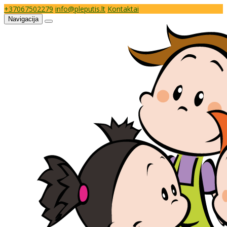
+37067502279
info@pleputis.lt
Kontaktai
Navigacija