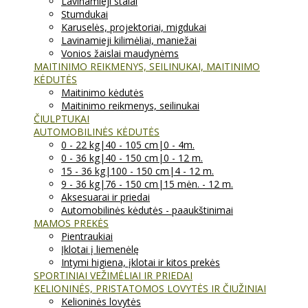
Lavinamieji stalai
Stumdukai
Karuselės, projektoriai, migdukai
Lavinamieji kilimėliai, maniežai
Vonios žaislai maudynėms
MAITINIMO REIKMENYS, SEILINUKAI, MAITINIMO
KĖDUTĖS
Maitinimo kėdutės
Maitinimo reikmenys, seilinukai
ČIULPTUKAI
AUTOMOBILINĖS KĖDUTĖS
0 - 22 kg|40 - 105 cm|0 - 4m.
0 - 36 kg|40 - 150 cm|0 - 12 m.
15 - 36 kg|100 - 150 cm|4 - 12 m.
9 - 36 kg|76 - 150 cm|15 mėn. - 12 m.
Aksesuarai ir priedai
Automobilinės kėdutės - paaukštinimai
MAMOS PREKĖS
Pientraukiai
Įklotai į liemenėlę
Intymi higiena, įklotai ir kitos prekės
SPORTINIAI VEŽIMĖLIAI IR PRIEDAI
KELIONINĖS, PRISTATOMOS LOVYTĖS IR ČIUŽINIAI
Kelioninės lovytės