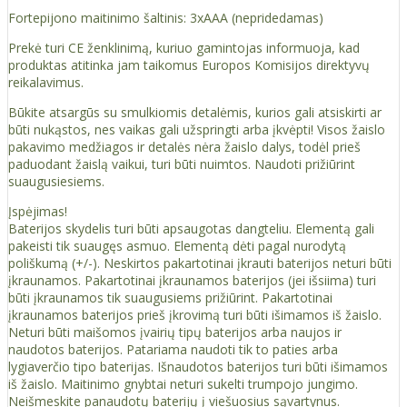
Fortepijono maitinimo šaltinis: 3xAAA (nepridedamas)
Prekė turi CE ženklinimą, kuriuo gamintojas informuoja, kad
produktas atitinka jam taikomus Europos Komisijos direktyvų
reikalavimus.
Būkite atsargūs su smulkiomis detalėmis, kurios gali atsiskirti ar
būti nukąstos, nes vaikas gali užspringti arba įkvėpti! Visos žaislо
pakavimo medžiagos ir detalės nėra žaislo dalys, todėl prieš
paduodant žaislą vaikui, turi būti nuimtos. Naudoti prižiūrint
suaugusiesiems.
Įspėjimas!
Baterijos skydelis turi būti apsaugotas dangteliu. Elementą gali
pakeisti tik suaugęs asmuo. Elementą dėti pagal nurodytą
poliškumą (+/-). Neskirtos pakartotinai įkrauti baterijos neturi būti
įkraunamos. Pakartotinai įkraunamos baterijos (jei išsiima) turi
būti įkraunamos tik suaugusiems prižiūrint. Pakartotinai
įkraunamos baterijos prieš įkrovimą turi būti išimamos iš žaislo.
Neturi būti maišomos įvairių tipų baterijos arba naujos ir
naudotos baterijos. Patariama naudoti tik to paties arba
lygiaverčio tipo baterijas. Išnaudotos baterijos turi būti išimamos
iš žaislo. Maitinimo gnybtai neturi sukelti trumpojo jungimo.
Neišmeskite panaudotų baterijų į viešuosius sąvartynus.