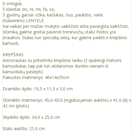
5 smūgiai,
5 klavišai: do, re, mi, fa, so,
5 gyvūnų garsai: ožka, kačiukas, šuo, paukštis, varlė.
išsilavinimo LENTELĖ
Kai vaikas per mažas mokytis vaikščioti arba pavargsta vaikščioti,
stūmiką galime greitai paversti treniruočių stalu! Pėdos yra
įtrauktos. Stalas turi specialią vietą, kur galime padėti ir krepšinio
kamuolį.
KREPŠINIS
Astronautas su pritvirtintu krepšinio lanku (3 spalvingi mėtomi
kamuoliukai, taip pat turi atidaromas dureles vienam iš
kamuoliukų paslėpti).
Pakuotės matmenys: 46x14x35cm
Dramblio dydis: 19,5 x 11,5 x 3,0 cm
Stūmiklio matmenys: 45,0-43,0 (reguliuojamas aukštis) x 41,0 (d) x
42 cm (plotis)
Skydelio dydis: 34,0 x 25,0 cm
Stalo aukštis: 21,0 cm