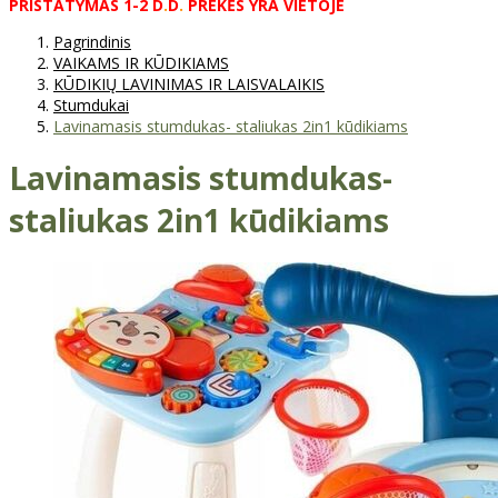
PRISTATYMAS
1-2
D
.
D
.
PREKĖS
YRA
VIETOJE
Pagrindinis
VAIKAMS IR KŪDIKIAMS
KŪDIKIŲ LAVINIMAS IR LAISVALAIKIS
Stumdukai
Lavinamasis stumdukas- staliukas 2in1 kūdikiams
Lavinamasis stumdukas-
staliukas 2in1 kūdikiams