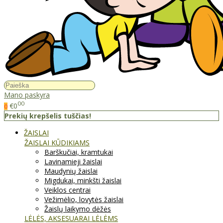
Mano paskyra
00
€0
0
Prekių krepšelis tuščias!
ŽAISLAI
ŽAISLAI KŪDIKIAMS
Barškučiai, kramtukai
Lavinamieji žaislai
Maudynių žaislai
Migdukai, minkšti žaislai
Veiklos centrai
Vežimėlio, lovytės žaislai
Žaislų laikymo dėžės
LĖLĖS, AKSESUARAI LĖLĖMS