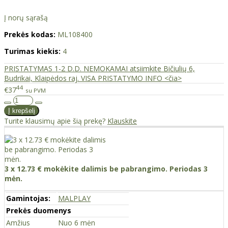
Į norų sąrašą
Prekės kodas:
ML108400
Turimas kiekis:
4
PRISTATYMAS 1-2 D.D. NEMOKAMAI atsiimkite Bičiulių 6,
Budrikai, Klaipėdos raj. VISA PRISTATYMO INFO <čia>
44
€37
su PVM
Turite klausimų apie šią prekę?
Klauskite
3 x 12.73 € mokėkite dalimis be pabrangimo. Periodas 3
mėn.
Gamintojas:
MALPLAY
Prekės duomenys
Amžius
Nuo 6 mėn