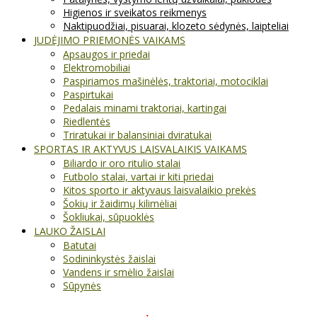
Higienos ir sveikatos reikmenys
Naktipuodžiai, pisuarai, klozeto sėdynės, laipteliai
JUDĖJIMO PRIEMONĖS VAIKAMS
Apsaugos ir priedai
Elektromobiliai
Paspiriamos mašinėlės, traktoriai, motociklai
Paspirtukai
Pedalais minami traktoriai, kartingai
Riedlentės
Triratukai ir balansiniai dviratukai
SPORTAS IR AKTYVUS LAISVALAIKIS VAIKAMS
Biliardo ir oro ritulio stalai
Futbolo stalai, vartai ir kiti priedai
Kitos sporto ir aktyvaus laisvalaikio prekės
Šokių ir žaidimų kilimėliai
Šokliukai, sūpuoklės
LAUKO ŽAISLAI
Batutai
Sodininkystės žaislai
Vandens ir smėlio žaislai
Sūpynės