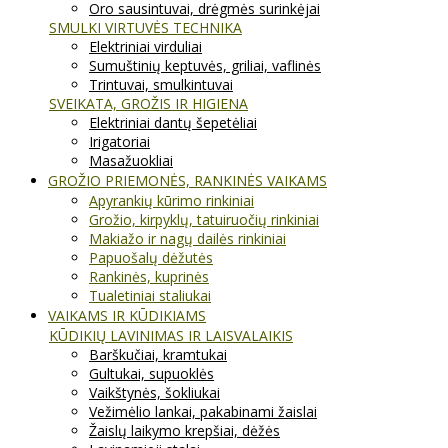
Oro sausintuvai, drėgmės surinkėjai
SMULKI VIRTUVĖS TECHNIKA
Elektriniai virduliai
Sumuštinių keptuvės, griliai, vaflinės
Trintuvai, smulkintuvai
SVEIKATA, GROŽIS IR HIGIENA
Elektriniai dantų šepetėliai
Irigatoriai
Masažuokliai
GROŽIO PRIEMONĖS, RANKINĖS VAIKAMS
Apyrankių kūrimo rinkiniai
Grožio, kirpyklų, tatuiruočių rinkiniai
Makiažo ir nagų dailės rinkiniai
Papuošalų dėžutės
Rankinės, kuprinės
Tualetiniai staliukai
VAIKAMS IR KŪDIKIAMS
KŪDIKIŲ LAVINIMAS IR LAISVALAIKIS
Barškučiai, kramtukai
Gultukai, supuoklės
Vaikštynės, šokliukai
Vežimėlio lankai, pakabinami žaislai
Žaislų laikymo krepšiai, dėžės