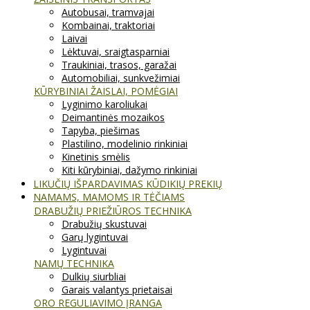
Autobusai, tramvajai
Kombainai, traktoriai
Laivai
Lėktuvai, sraigtasparniai
Traukiniai, trasos, garažai
Automobiliai, sunkvežimiai
KŪRYBINIAI ŽAISLAI, POMĖGIAI
Lyginimo karoliukai
Deimantinės mozaikos
Tapyba, piešimas
Plastilino, modelinio rinkiniai
Kinetinis smėlis
Kiti kūrybiniai, dažymo rinkiniai
LIKUČIŲ IŠPARDAVIMAS KŪDIKIŲ PREKIŲ
NAMAMS, MAMOMS IR TĖČIAMS
DRABUŽIŲ PRIEŽIŪROS TECHNIKA
Drabužių skustuvai
Garų lygintuvai
Lygintuvai
NAMŲ TECHNIKA
Dulkių siurbliai
Garais valantys prietaisai
ORO REGULIAVIMO ĮRANGA