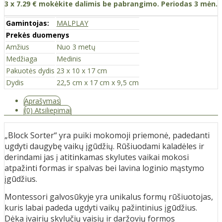
3 x 7.29 € mokėkite dalimis be pabrangimo. Periodas 3 mėn.
Gamintojas:
MALPLAY
Prekės duomenys
Amžius
Nuo 3 metų
Medžiaga
Medinis
Pakuotės dydis
23 x 10 x 17 cm
Dydis
22,5 cm x 17 cm x 9,5 cm
Aprašymas
(0) Atsiliepimai
„Block Sorter“ yra puiki mokomoji priemonė, padedanti
ugdyti daugybę vaikų įgūdžių. Rūšiuodami kaladėles ir
derindami jas į atitinkamas skylutes vaikai mokosi
atpažinti formas ir spalvas bei lavina loginio mąstymo
įgūdžius.
Montessori galvosūkyje yra unikalus formų rūšiuotojas,
kuris labai padeda ugdyti vaikų pažintinius įgūdžius.
Dėka įvairių skylučių vaisių ir daržovių formos