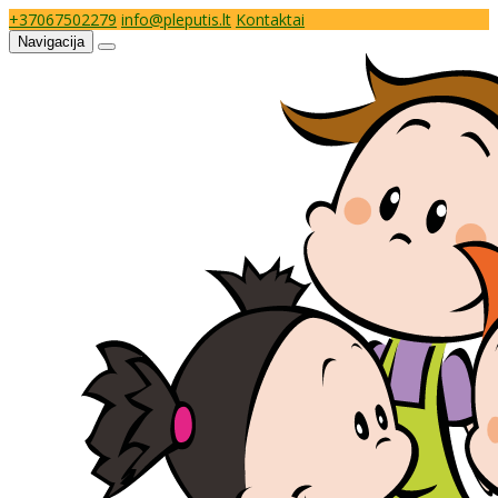
+37067502279
info@pleputis.lt
Kontaktai
Navigacija