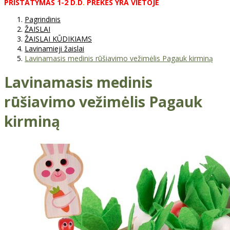
PRISTATYMAS
1-2
D
.
D
.
PREKĖS
YRA
VIETOJE
Pagrindinis
ŽAISLAI
ŽAISLAI KŪDIKIAMS
Lavinamieji žaislai
Lavinamasis medinis rūšiavimo vežimėlis Pagauk kirminą
Lavinamasis medinis
rūšiavimo vežimėlis Pagauk
kirminą