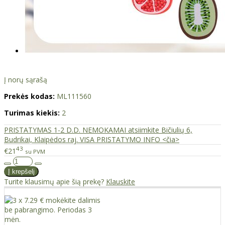
Į norų sąrašą
Prekės kodas:
ML111560
Turimas kiekis:
2
PRISTATYMAS 1-2 D.D. NEMOKAMAI atsiimkite Bičiulių 6,
Budrikai, Klaipėdos raj. VISA PRISTATYMO INFO <čia>
43
€21
su PVM
Turite klausimų apie šią prekę?
Klauskite