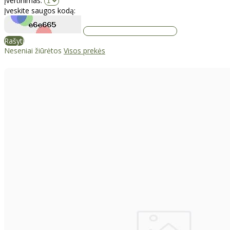
Įvertinimas:
Įveskite saugos kodą:
Rašyti
Neseniai žiūrėtos
Visos prekės