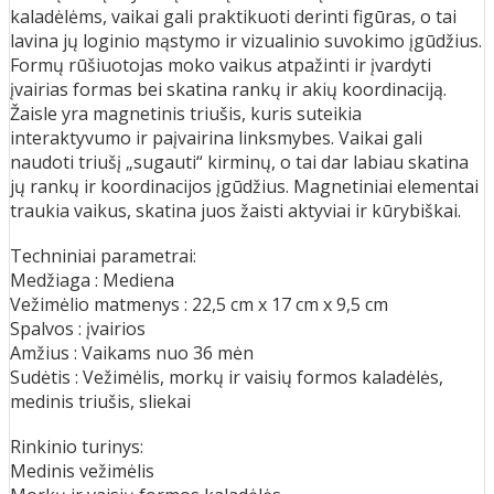
kaladėlėms, vaikai gali praktikuoti derinti figūras, o tai
lavina jų loginio mąstymo ir vizualinio suvokimo įgūdžius.
Formų rūšiuotojas moko vaikus atpažinti ir įvardyti
įvairias formas bei skatina rankų ir akių koordinaciją.
Žaisle yra magnetinis triušis, kuris suteikia
interaktyvumo ir paįvairina linksmybes. Vaikai gali
naudoti triušį „sugauti“ kirminų, o tai dar labiau skatina
jų rankų ir koordinacijos įgūdžius. Magnetiniai elementai
traukia vaikus, skatina juos žaisti aktyviai ir kūrybiškai.
Techniniai parametrai:
Medžiaga : Mediena
Vežimėlio matmenys : 22,5 cm x 17 cm x 9,5 cm
Spalvos : įvairios
Amžius : Vaikams nuo 36 mėn
Sudėtis : Vežimėlis, morkų ir vaisių formos kaladėlės,
medinis triušis, sliekai
Rinkinio turinys:
Medinis vežimėlis