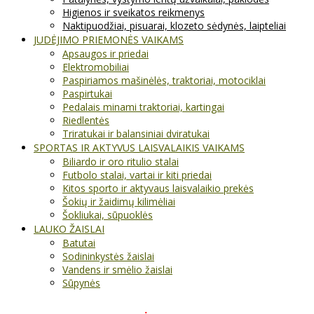
Higienos ir sveikatos reikmenys
Naktipuodžiai, pisuarai, klozeto sėdynės, laipteliai
JUDĖJIMO PRIEMONĖS VAIKAMS
Apsaugos ir priedai
Elektromobiliai
Paspiriamos mašinėlės, traktoriai, motociklai
Paspirtukai
Pedalais minami traktoriai, kartingai
Riedlentės
Triratukai ir balansiniai dviratukai
SPORTAS IR AKTYVUS LAISVALAIKIS VAIKAMS
Biliardo ir oro ritulio stalai
Futbolo stalai, vartai ir kiti priedai
Kitos sporto ir aktyvaus laisvalaikio prekės
Šokių ir žaidimų kilimėliai
Šokliukai, sūpuoklės
LAUKO ŽAISLAI
Batutai
Sodininkystės žaislai
Vandens ir smėlio žaislai
Sūpynės