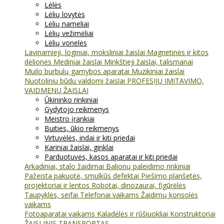
Lėlės
Lėlių lovytės
Lėlių nameliai
Lėlių vežimėliai
Lėlių vonelės
Lavinamieji, loginiai, moksliniai žaislai
Magnetinės ir kitos
dėlionės
Mediniai žaislai
Minkštieji žaislai, talismanai
Muilo burbulų gamybos aparatai
Muzikiniai žaislai
Nuotoliniu būdu valdomi žaislai
PROFESIJŲ IMITAVIMO,
VAIDMENŲ ŽAISLAI
Ūkininko rinkiniai
Gydytojo reikmenys
Meistro įrankiai
Buities, ūkio reikmenys
Virtuvėlės, indai ir kiti priedai
Kariniai žaislai, ginklai
Parduotuvės, kasos aparatai ir kiti priedai
Arkadiniai, stalo žaidimai
Balionų paleidimo rinkiniai
Pažeista pakuotė, smulkūs defektai
Piešimo planšetės,
projektoriai ir lentos
Robotai, dinozaurai, figūrėlės
Taupyklės, seifai
Telefonai vaikams
Žaidimų konsolės
vaikams
Fotoaparatai vaikams
Kaladėlės ir rūšiuokliai
Konstruktoriai
ŽAISLINIS TRANSPORTAS