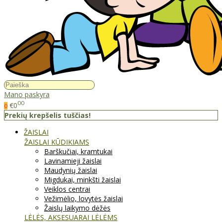
Mano paskyra
00
€0
0
Prekių krepšelis tuščias!
ŽAISLAI
ŽAISLAI KŪDIKIAMS
Barškučiai, kramtukai
Lavinamieji žaislai
Maudynių žaislai
Migdukai, minkšti žaislai
Veiklos centrai
Vežimėlio, lovytės žaislai
Žaislų laikymo dėžės
LĖLĖS, AKSESUARAI LĖLĖMS