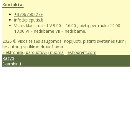
Kontaktai
+37067502279
info@pleputis.lt
Visais klausimais I-V 9.00 – 16.00 , pietų pertrauka 12.00 –
13.00 VI – nedirbame VII – nedirbame.
2026 © Visos teisės saugomos. Kopijuoti, platinti svetainės turinį
be autorių sutikimo draudžiama.
Elektroninių parduotuvių nuoma
-
eshoprent.com
Rašyti
Skambinti