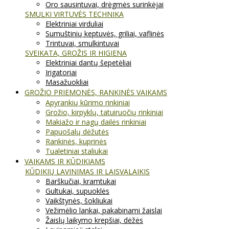
Oro sausintuvai, drėgmės surinkėjai
SMULKI VIRTUVĖS TECHNIKA
Elektriniai virduliai
Sumuštinių keptuvės, griliai, vaflinės
Trintuvai, smulkintuvai
SVEIKATA, GROŽIS IR HIGIENA
Elektriniai dantų šepetėliai
Irigatoriai
Masažuokliai
GROŽIO PRIEMONĖS, RANKINĖS VAIKAMS
Apyrankių kūrimo rinkiniai
Grožio, kirpyklų, tatuiruočių rinkiniai
Makiažo ir nagų dailės rinkiniai
Papuošalų dėžutės
Rankinės, kuprinės
Tualetiniai staliukai
VAIKAMS IR KŪDIKIAMS
KŪDIKIŲ LAVINIMAS IR LAISVALAIKIS
Barškučiai, kramtukai
Gultukai, supuoklės
Vaikštynės, šokliukai
Vežimėlio lankai, pakabinami žaislai
Žaislų laikymo krepšiai, dėžės