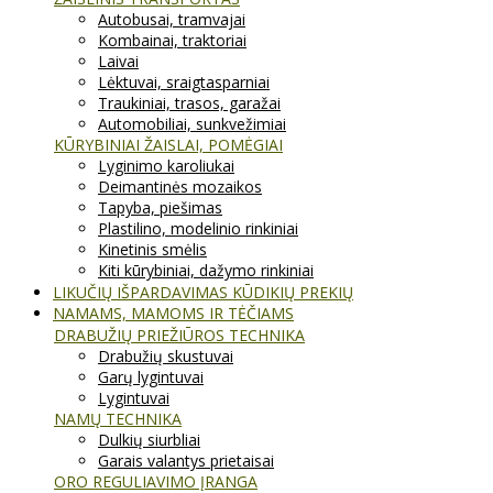
Autobusai, tramvajai
Kombainai, traktoriai
Laivai
Lėktuvai, sraigtasparniai
Traukiniai, trasos, garažai
Automobiliai, sunkvežimiai
KŪRYBINIAI ŽAISLAI, POMĖGIAI
Lyginimo karoliukai
Deimantinės mozaikos
Tapyba, piešimas
Plastilino, modelinio rinkiniai
Kinetinis smėlis
Kiti kūrybiniai, dažymo rinkiniai
LIKUČIŲ IŠPARDAVIMAS KŪDIKIŲ PREKIŲ
NAMAMS, MAMOMS IR TĖČIAMS
DRABUŽIŲ PRIEŽIŪROS TECHNIKA
Drabužių skustuvai
Garų lygintuvai
Lygintuvai
NAMŲ TECHNIKA
Dulkių siurbliai
Garais valantys prietaisai
ORO REGULIAVIMO ĮRANGA