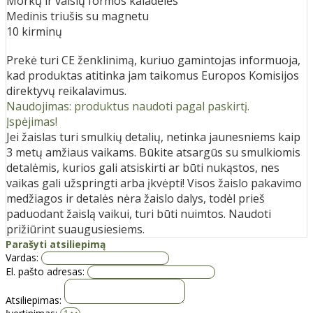
Morkų ir vaisių formos kaladėlės
Medinis triušis su magnetu
10 kirminų
Prekė turi CE ženklinimą, kuriuo gamintojas informuoja,
kad produktas atitinka jam taikomus Europos Komisijos
direktyvų reikalavimus.
Naudojimas: produktus naudoti pagal paskirtį.
Įspėjimas!
Jei žaislas turi smulkių detalių, netinka jaunesniems kaip
3 metų amžiaus vaikams. Būkite atsargūs su smulkiomis
detalėmis, kurios gali atsiskirti ar būti nukąstos, nes
vaikas gali užspringti arba įkvėpti! Visos žaislо pakavimo
medžiagos ir detalės nėra žaislo dalys, todėl prieš
paduodant žaislą vaikui, turi būti nuimtos. Naudoti
prižiūrint suaugusiesiems.
Parašyti atsiliepimą
Vardas:
El. pašto adresas:
Atsiliepimas: