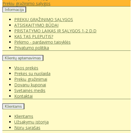
Prekių grąžinimo sąlygos
Informacija
PREKIŲ GRĄŽINIMO SĄLYGOS
ATSISKAITYMO BŪDAI
PRISTATYMO LAIKAS IR SĄLYGOS 1-2 D.D
KAS TAS PLEPUTIS?
Pirkimo - pardavimo taisyklės
Privatumo politika
Klientų aptarnavimas
Visos prekės
Prekės su nuolaida
Prekių grąžinimai
Dovanų kuponai
Svetainės medis
Kontaktai
Klientams
Klientams
Užsakymų istorija
Norų sąrašas