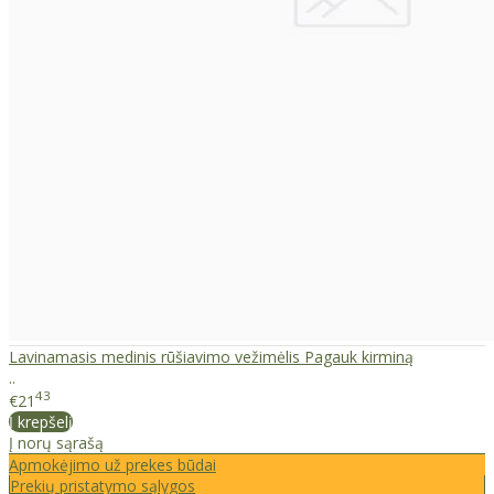
Lavinamasis medinis rūšiavimo vežimėlis Pagauk kirminą
..
43
€21
Į krepšelį
Į norų sąrašą
Apmokėjimo už prekes būdai
Prekių pristatymo sąlygos