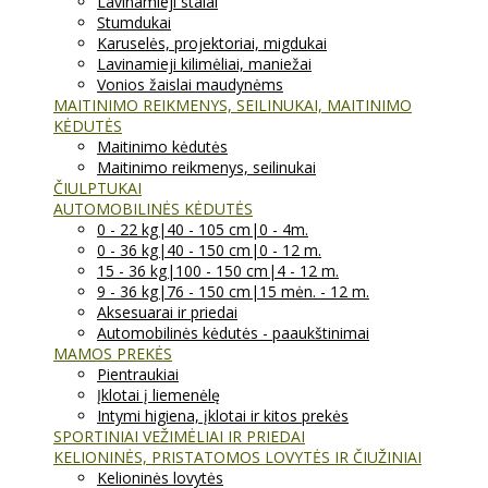
Lavinamieji stalai
Stumdukai
Karuselės, projektoriai, migdukai
Lavinamieji kilimėliai, maniežai
Vonios žaislai maudynėms
MAITINIMO REIKMENYS, SEILINUKAI, MAITINIMO
KĖDUTĖS
Maitinimo kėdutės
Maitinimo reikmenys, seilinukai
ČIULPTUKAI
AUTOMOBILINĖS KĖDUTĖS
0 - 22 kg|40 - 105 cm|0 - 4m.
0 - 36 kg|40 - 150 cm|0 - 12 m.
15 - 36 kg|100 - 150 cm|4 - 12 m.
9 - 36 kg|76 - 150 cm|15 mėn. - 12 m.
Aksesuarai ir priedai
Automobilinės kėdutės - paaukštinimai
MAMOS PREKĖS
Pientraukiai
Įklotai į liemenėlę
Intymi higiena, įklotai ir kitos prekės
SPORTINIAI VEŽIMĖLIAI IR PRIEDAI
KELIONINĖS, PRISTATOMOS LOVYTĖS IR ČIUŽINIAI
Kelioninės lovytės