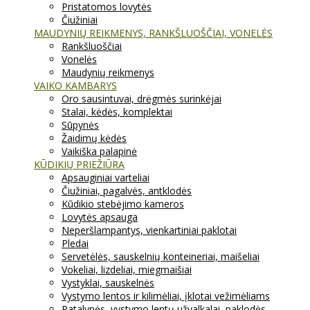
Pristatomos lovytės
Čiužiniai
MAUDYNIŲ REIKMENYS, RANKŠLUOŠČIAI, VONELĖS
Rankšluoščiai
Vonelės
Maudynių reikmenys
VAIKO KAMBARYS
Oro sausintuvai, drėgmės surinkėjai
Stalai, kėdės, komplektai
Sūpynės
Žaidimų kėdės
Vaikiška palapinė
KŪDIKIŲ PRIEŽIŪRA
Apsauginiai varteliai
Čiužiniai, pagalvės, antklodės
Kūdikio stebėjimo kameros
Lovytės apsauga
Neperšlampantys, vienkartiniai paklotai
Pledai
Servetėlės, sauskelnių konteineriai, maišeliai
Vokeliai, lizdeliai, miegmaišiai
Vystyklai, sauskelnės
Vystymo lentos ir kilimėliai, įklotai vežimėliams
Patalynės, vystymo lentų užvalkalai, paklodės