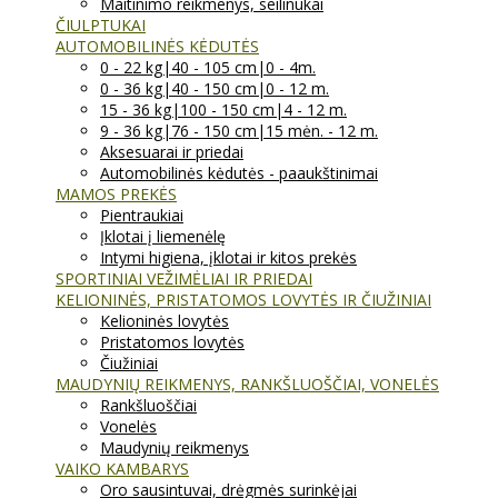
Maitinimo reikmenys, seilinukai
ČIULPTUKAI
AUTOMOBILINĖS KĖDUTĖS
0 - 22 kg|40 - 105 cm|0 - 4m.
0 - 36 kg|40 - 150 cm|0 - 12 m.
15 - 36 kg|100 - 150 cm|4 - 12 m.
9 - 36 kg|76 - 150 cm|15 mėn. - 12 m.
Aksesuarai ir priedai
Automobilinės kėdutės - paaukštinimai
MAMOS PREKĖS
Pientraukiai
Įklotai į liemenėlę
Intymi higiena, įklotai ir kitos prekės
SPORTINIAI VEŽIMĖLIAI IR PRIEDAI
KELIONINĖS, PRISTATOMOS LOVYTĖS IR ČIUŽINIAI
Kelioninės lovytės
Pristatomos lovytės
Čiužiniai
MAUDYNIŲ REIKMENYS, RANKŠLUOŠČIAI, VONELĖS
Rankšluoščiai
Vonelės
Maudynių reikmenys
VAIKO KAMBARYS
Oro sausintuvai, drėgmės surinkėjai