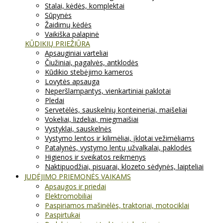
Stalai, kėdės, komplektai
Sūpynės
Žaidimų kėdės
Vaikiška palapinė
KŪDIKIŲ PRIEŽIŪRA
Apsauginiai varteliai
Čiužiniai, pagalvės, antklodės
Kūdikio stebėjimo kameros
Lovytės apsauga
Neperšlampantys, vienkartiniai paklotai
Pledai
Servetėlės, sauskelnių konteineriai, maišeliai
Vokeliai, lizdeliai, miegmaišiai
Vystyklai, sauskelnės
Vystymo lentos ir kilimėliai, įklotai vežimėliams
Patalynės, vystymo lentų užvalkalai, paklodės
Higienos ir sveikatos reikmenys
Naktipuodžiai, pisuarai, klozeto sėdynės, laipteliai
JUDĖJIMO PRIEMONĖS VAIKAMS
Apsaugos ir priedai
Elektromobiliai
Paspiriamos mašinėlės, traktoriai, motociklai
Paspirtukai