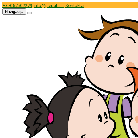
+37067502279
info@pleputis.lt
Kontaktai
Navigacija