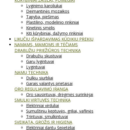
KŪRYBINIAI ŽAISLAI, POMĖGIAI
Lyginimo karoliukai
Deimantinės mozaikos
Tapyba, piešimas
Plastilino, modelinio rinkiniai
Kinetinis smėlis
Kiti kūrybiniai, dažymo rinkiniai
LIKUČIŲ IŠPARDAVIMAS KŪDIKIŲ PREKIŲ
NAMAMS, MAMOMS IR TĖČIAMS
DRABUŽIŲ PRIEŽIŪROS TECHNIKA
Drabužių skustuvai
Garų lygintuvai
Lygintuvai
NAMŲ TECHNIKA
Dulkių siurbliai
Garais valantys prietaisai
ORO REGULIAVIMO ĮRANGA
Oro sausintuvai, drėgmės surinkėjai
SMULKI VIRTUVĖS TECHNIKA
Elektriniai virduliai
Sumuštinių keptuvės, griliai, vaflinės
Trintuvai, smulkintuvai
SVEIKATA, GROŽIS IR HIGIENA
Elektriniai dantų šepetėliai