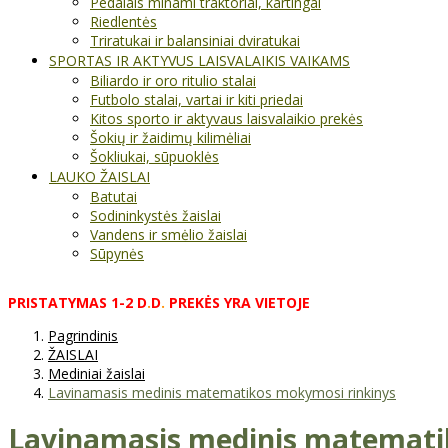
Pedalais minami traktoriai, kartingai
Riedlentės
Triratukai ir balansiniai dviratukai
SPORTAS IR AKTYVUS LAISVALAIKIS VAIKAMS
Biliardo ir oro ritulio stalai
Futbolo stalai, vartai ir kiti priedai
Kitos sporto ir aktyvaus laisvalaikio prekės
Šokių ir žaidimų kilimėliai
Šokliukai, sūpuoklės
LAUKO ŽAISLAI
Batutai
Sodininkystės žaislai
Vandens ir smėlio žaislai
Sūpynės
PRISTATYMAS
1-2
D
.
D
.
PREKĖS
YRA
VIETOJE
Pagrindinis
ŽAISLAI
Mediniai žaislai
Lavinamasis medinis matematikos mokymosi rinkinys
Lavinamasis medinis matemati