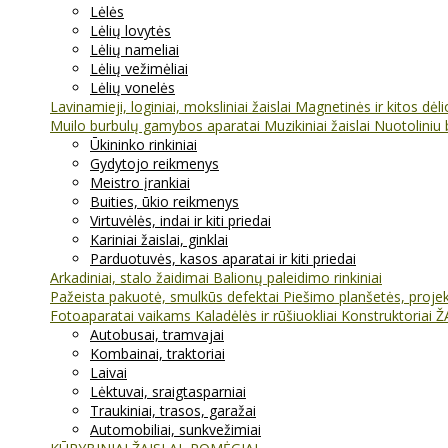
Lėlės
Lėlių lovytės
Lėlių nameliai
Lėlių vežimėliai
Lėlių vonelės
Lavinamieji, loginiai, moksliniai žaislai
Magnetinės ir kitos dėl
Muilo burbulų gamybos aparatai
Muzikiniai žaislai
Nuotoliniu 
Ūkininko rinkiniai
Gydytojo reikmenys
Meistro įrankiai
Buities, ūkio reikmenys
Virtuvėlės, indai ir kiti priedai
Kariniai žaislai, ginklai
Parduotuvės, kasos aparatai ir kiti priedai
Arkadiniai, stalo žaidimai
Balionų paleidimo rinkiniai
Pažeista pakuotė, smulkūs defektai
Piešimo planšetės, projekt
Fotoaparatai vaikams
Kaladėlės ir rūšiuokliai
Konstruktoriai
Ž
Autobusai, tramvajai
Kombainai, traktoriai
Laivai
Lėktuvai, sraigtasparniai
Traukiniai, trasos, garažai
Automobiliai, sunkvežimiai