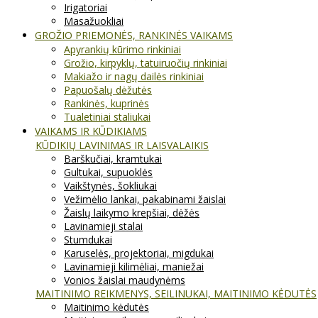
Irigatoriai
Masažuokliai
GROŽIO PRIEMONĖS, RANKINĖS VAIKAMS
Apyrankių kūrimo rinkiniai
Grožio, kirpyklų, tatuiruočių rinkiniai
Makiažo ir nagų dailės rinkiniai
Papuošalų dėžutės
Rankinės, kuprinės
Tualetiniai staliukai
VAIKAMS IR KŪDIKIAMS
KŪDIKIŲ LAVINIMAS IR LAISVALAIKIS
Barškučiai, kramtukai
Gultukai, supuoklės
Vaikštynės, šokliukai
Vežimėlio lankai, pakabinami žaislai
Žaislų laikymo krepšiai, dėžės
Lavinamieji stalai
Stumdukai
Karuselės, projektoriai, migdukai
Lavinamieji kilimėliai, maniežai
Vonios žaislai maudynėms
MAITINIMO REIKMENYS, SEILINUKAI, MAITINIMO KĖDUTĖS
Maitinimo kėdutės