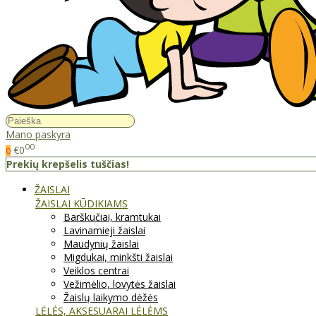
Mano paskyra
00
€0
0
Prekių krepšelis tuščias!
ŽAISLAI
ŽAISLAI KŪDIKIAMS
Barškučiai, kramtukai
Lavinamieji žaislai
Maudynių žaislai
Migdukai, minkšti žaislai
Veiklos centrai
Vežimėlio, lovytės žaislai
Žaislų laikymo dėžės
LĖLĖS, AKSESUARAI LĖLĖMS