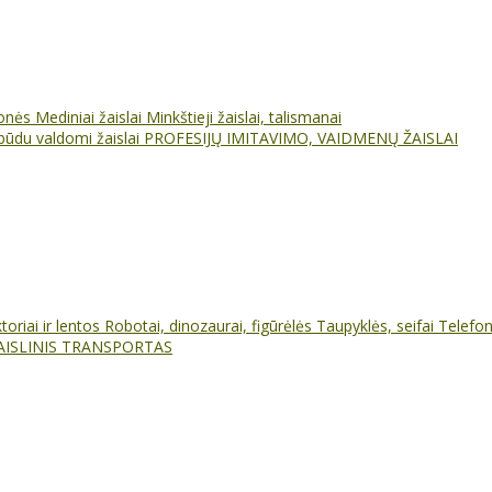
ionės
Mediniai žaislai
Minkštieji žaislai, talismanai
būdu valdomi žaislai
PROFESIJŲ IMITAVIMO, VAIDMENŲ ŽAISLAI
oriai ir lentos
Robotai, dinozaurai, figūrėlės
Taupyklės, seifai
Telefo
AISLINIS TRANSPORTAS