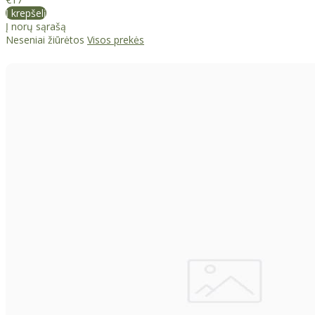
Į krepšelį
Į norų sąrašą
Neseniai žiūrėtos
Visos prekės