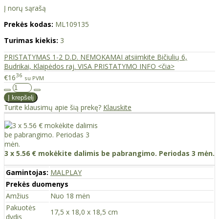
Į norų sąrašą
Prekės kodas:
ML109135
Turimas kiekis:
3
PRISTATYMAS 1-2 D.D. NEMOKAMAI atsiimkite Bičiulių 6,
Budrikai, Klaipėdos raj. VISA PRISTATYMO INFO <čia>
36
€16
su PVM
Turite klausimų apie šią prekę?
Klauskite
3 x 5.56 € mokėkite dalimis be pabrangimo. Periodas 3 mėn.
Gamintojas:
MALPLAY
Prekės duomenys
Amžius
Nuo 18 mėn
Pakuotės
17,5 x 18,0 x 18,5 cm
dydis