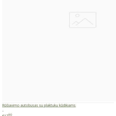
Rūšiavimo autobusas su plaktuku kūdikiams
..
90
€17