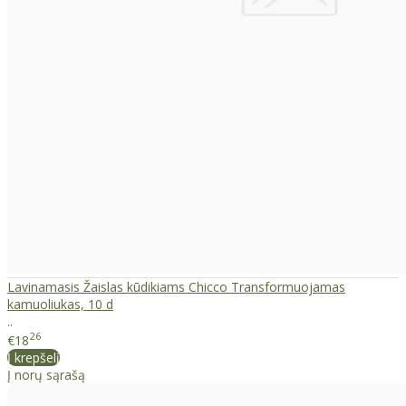
Lavinamasis Žaislas kūdikiams Chicco Transformuojamas
kamuoliukas, 10 d
..
26
€18
Į krepšelį
Į norų sąrašą