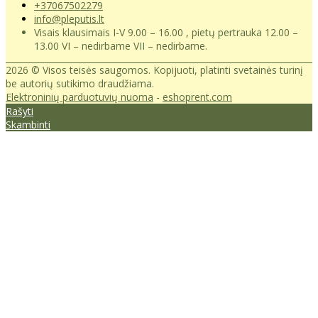
+37067502279
info@pleputis.lt
Visais klausimais I-V 9.00 – 16.00 , pietų pertrauka 12.00 –
13.00 VI – nedirbame VII – nedirbame.
2026 © Visos teisės saugomos. Kopijuoti, platinti svetainės turinį
be autorių sutikimo draudžiama.
Elektroninių parduotuvių nuoma
-
eshoprent.com
Rašyti
Skambinti