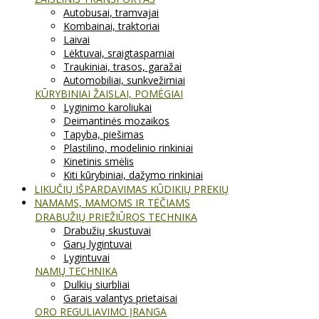
Autobusai, tramvajai
Kombainai, traktoriai
Laivai
Lėktuvai, sraigtasparniai
Traukiniai, trasos, garažai
Automobiliai, sunkvežimiai
KŪRYBINIAI ŽAISLAI, POMĖGIAI
Lyginimo karoliukai
Deimantinės mozaikos
Tapyba, piešimas
Plastilino, modelinio rinkiniai
Kinetinis smėlis
Kiti kūrybiniai, dažymo rinkiniai
LIKUČIŲ IŠPARDAVIMAS KŪDIKIŲ PREKIŲ
NAMAMS, MAMOMS IR TĖČIAMS
DRABUŽIŲ PRIEŽIŪROS TECHNIKA
Drabužių skustuvai
Garų lygintuvai
Lygintuvai
NAMŲ TECHNIKA
Dulkių siurbliai
Garais valantys prietaisai
ORO REGULIAVIMO ĮRANGA