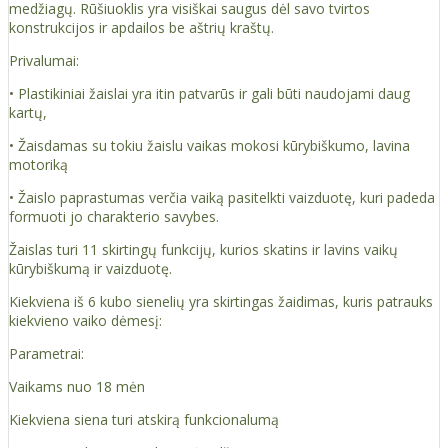
medžiagų. Rūšiuoklis yra visiškai saugus dėl savo tvirtos
konstrukcijos ir apdailos be aštrių kraštų.
Privalumai:
• Plastikiniai žaislai yra itin patvarūs ir gali būti naudojami daug
kartų,
• Žaisdamas su tokiu žaislu vaikas mokosi kūrybiškumo, lavina
motoriką
• Žaislo paprastumas verčia vaiką pasitelkti vaizduotę, kuri padeda
formuoti jo charakterio savybes.
Žaislas turi 11 skirtingų funkcijų, kurios skatins ir lavins vaikų
kūrybiškumą ir vaizduotę.
Kiekviena iš 6 kubo sienelių yra skirtingas žaidimas, kuris patrauks
kiekvieno vaiko dėmesį:
Parametrai:
Vaikams nuo 18 mėn
Kiekviena siena turi atskirą funkcionalumą