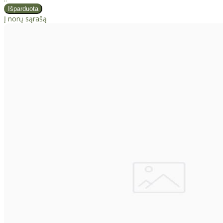
Į norų sąrašą