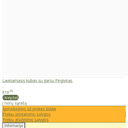
Lavinamasis kubas su garsu Pingvinas
..
36
€16
Į krepšelį
Į norų sąrašą
Apmokėjimo už prekes būdai
Prekių pristatymo sąlygos
Prekių grąžinimo sąlygos
Informacija