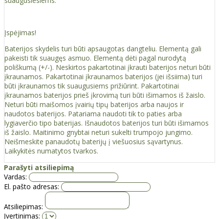
suaugusiesiems.
Įspėjimas!
Baterijos skydelis turi būti apsaugotas dangteliu. Elementą gali
pakeisti tik suaugęs asmuo. Elementą dėti pagal nurodytą
poliškumą (+/-). Neskirtos pakartotinai įkrauti baterijos neturi būti
įkraunamos. Pakartotinai įkraunamos baterijos (jei išsiima) turi
būti įkraunamos tik suaugusiems prižiūrint. Pakartotinai
įkraunamos baterijos prieš įkrovimą turi būti išimamos iš žaislo.
Neturi būti maišomos įvairių tipų baterijos arba naujos ir
naudotos baterijos. Patariama naudoti tik to paties arba
lygiaverčio tipo baterijas. Išnaudotos baterijos turi būti išimamos
iš žaislo. Maitinimo gnybtai neturi sukelti trumpojo jungimo.
Neišmeskite panaudotų baterijų į viešuosius sąvartynus.
Laikykitės numatytos tvarkos.
Parašyti atsiliepimą
Vardas:
El. pašto adresas:
Atsiliepimas:
Įvertinimas: