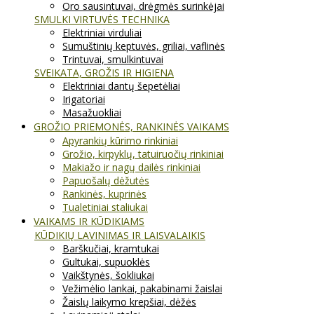
Oro sausintuvai, drėgmės surinkėjai
SMULKI VIRTUVĖS TECHNIKA
Elektriniai virduliai
Sumuštinių keptuvės, griliai, vaflinės
Trintuvai, smulkintuvai
SVEIKATA, GROŽIS IR HIGIENA
Elektriniai dantų šepetėliai
Irigatoriai
Masažuokliai
GROŽIO PRIEMONĖS, RANKINĖS VAIKAMS
Apyrankių kūrimo rinkiniai
Grožio, kirpyklų, tatuiruočių rinkiniai
Makiažo ir nagų dailės rinkiniai
Papuošalų dėžutės
Rankinės, kuprinės
Tualetiniai staliukai
VAIKAMS IR KŪDIKIAMS
KŪDIKIŲ LAVINIMAS IR LAISVALAIKIS
Barškučiai, kramtukai
Gultukai, supuoklės
Vaikštynės, šokliukai
Vežimėlio lankai, pakabinami žaislai
Žaislų laikymo krepšiai, dėžės