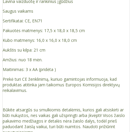
Lavina vaizduotę ir rankinius įgūdžius
Saugus vaikams
Sertifikatai: CE, EN71
Pakuotės matmenys: 17,5 x 18,0 x 18,5 cm
Kubo matmenys: 16,0 x 16,0 x 18,0 cm
Aukštis su kilpa: 21 cm
Amžius: nuo 18 mėn.
Maitinimas: 3 x AA (pridėta )
Prekė turi CE ženklinimą, kuriuo gamintojas informuoja, kad
produktas atitinka jam taikomus Europos Komisijos direktyvų
reikalavimus.
Būkite atsargūs su smulkiomis detalėmis, kurios gali atsiskirti ar
būti nukąstos, nes vaikas gali užspringti arba įkvėpti! Visos žaislо
pakavimo medžiagos ir detalės nėra žaislo dalys, todėl prieš
paduodant žaislą vaikui, turi būti nuimtos. Naudoti prižiūrint