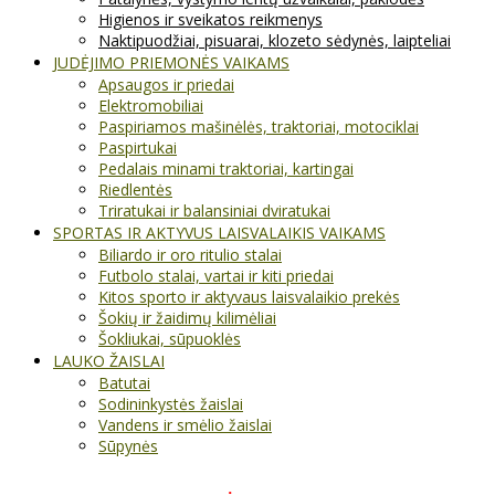
Higienos ir sveikatos reikmenys
Naktipuodžiai, pisuarai, klozeto sėdynės, laipteliai
JUDĖJIMO PRIEMONĖS VAIKAMS
Apsaugos ir priedai
Elektromobiliai
Paspiriamos mašinėlės, traktoriai, motociklai
Paspirtukai
Pedalais minami traktoriai, kartingai
Riedlentės
Triratukai ir balansiniai dviratukai
SPORTAS IR AKTYVUS LAISVALAIKIS VAIKAMS
Biliardo ir oro ritulio stalai
Futbolo stalai, vartai ir kiti priedai
Kitos sporto ir aktyvaus laisvalaikio prekės
Šokių ir žaidimų kilimėliai
Šokliukai, sūpuoklės
LAUKO ŽAISLAI
Batutai
Sodininkystės žaislai
Vandens ir smėlio žaislai
Sūpynės