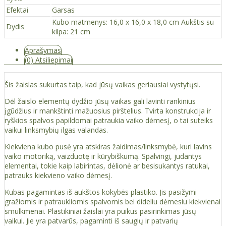
Efektai
Garsas
Kubo matmenys: 16,0 x 16,0 x 18,0 cm Aukštis su
Dydis
kilpa: 21 cm
Aprašymas
(0) Atsiliepimai
Šis žaislas sukurtas taip, kad jūsų vaikas geriausiai vystytųsi.
Dėl žaislo elementų dydžio jūsų vaikas gali lavinti rankinius
įgūdžius ir mankštinti mažuosius pirštelius. Tvirta konstrukcija ir
ryškios spalvos papildomai patraukia vaiko dėmesį, o tai suteiks
vaikui linksmybių ilgas valandas.
Kiekviena kubo pusė yra atskiras žaidimas/linksmybė, kuri lavins
vaiko motoriką, vaizduotę ir kūrybiškumą. Spalvingi, judantys
elementai, tokie kaip labirintas, dėlionė ar besisukantys ratukai,
patrauks kiekvieno vaiko dėmesį.
Kubas pagamintas iš aukštos kokybės plastiko. Jis pasižymi
gražiomis ir patraukliomis spalvomis bei dideliu dėmesiu kiekvienai
smulkmenai. Plastikiniai žaislai yra puikus pasirinkimas jūsų
vaikui. Jie yra patvarūs, pagaminti iš saugių ir patvarių