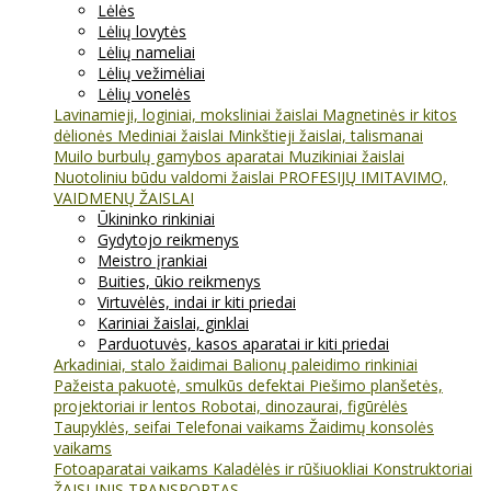
Lėlės
Lėlių lovytės
Lėlių nameliai
Lėlių vežimėliai
Lėlių vonelės
Lavinamieji, loginiai, moksliniai žaislai
Magnetinės ir kitos
dėlionės
Mediniai žaislai
Minkštieji žaislai, talismanai
Muilo burbulų gamybos aparatai
Muzikiniai žaislai
Nuotoliniu būdu valdomi žaislai
PROFESIJŲ IMITAVIMO,
VAIDMENŲ ŽAISLAI
Ūkininko rinkiniai
Gydytojo reikmenys
Meistro įrankiai
Buities, ūkio reikmenys
Virtuvėlės, indai ir kiti priedai
Kariniai žaislai, ginklai
Parduotuvės, kasos aparatai ir kiti priedai
Arkadiniai, stalo žaidimai
Balionų paleidimo rinkiniai
Pažeista pakuotė, smulkūs defektai
Piešimo planšetės,
projektoriai ir lentos
Robotai, dinozaurai, figūrėlės
Taupyklės, seifai
Telefonai vaikams
Žaidimų konsolės
vaikams
Fotoaparatai vaikams
Kaladėlės ir rūšiuokliai
Konstruktoriai
ŽAISLINIS TRANSPORTAS