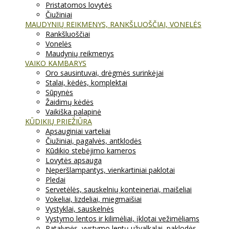
Pristatomos lovytės
Čiužiniai
MAUDYNIŲ REIKMENYS, RANKŠLUOŠČIAI, VONELĖS
Rankšluoščiai
Vonelės
Maudynių reikmenys
VAIKO KAMBARYS
Oro sausintuvai, drėgmės surinkėjai
Stalai, kėdės, komplektai
Sūpynės
Žaidimų kėdės
Vaikiška palapinė
KŪDIKIŲ PRIEŽIŪRA
Apsauginiai varteliai
Čiužiniai, pagalvės, antklodės
Kūdikio stebėjimo kameros
Lovytės apsauga
Neperšlampantys, vienkartiniai paklotai
Pledai
Servetėlės, sauskelnių konteineriai, maišeliai
Vokeliai, lizdeliai, miegmaišiai
Vystyklai, sauskelnės
Vystymo lentos ir kilimėliai, įklotai vežimėliams
Patalynės, vystymo lentų užvalkalai, paklodės