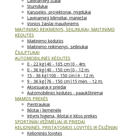
Lavinamieji stalai
Stumdukai
Karuselės, projektoriai, migdukai
Lavinamieji kilimėliai, maniežai
Vonios žaislai maudynėms
MAITINIMO REIKMENYS, SEILINUKAI, MAITINIMO
KĖDUTĖS
Maitinimo kėdutės
Maitinimo reikmenys, seilinukai
ČIULPTUKAI
AUTOMOBILINĖS KĖDUTĖS
0 - 22 kg|40 - 105 cm|0 - 4m.
0 - 36 kg|40 - 150 cm|0 - 12 m.
15 - 36 kg|100 - 150 cm|4 - 12 m.
9 - 36 kg|76 - 150 cm|15 mėn. - 12 m.
Aksesuarai ir priedai
Automobilinės kėdutės - paaukštinimai
MAMOS PREKĖS
Pientraukiai
Įklotai į liemenėlę
Intymi higiena, įklotai ir kitos prekės
SPORTINIAI VEŽIMĖLIAI IR PRIEDAI
KELIONINĖS, PRISTATOMOS LOVYTĖS IR ČIUŽINIAI
Kelioninės lovytės