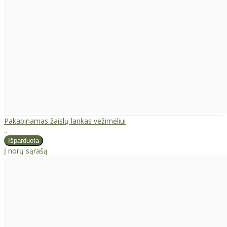
Pakabinamas žaislų lankas vežimėliui
..
Į norų sąrašą