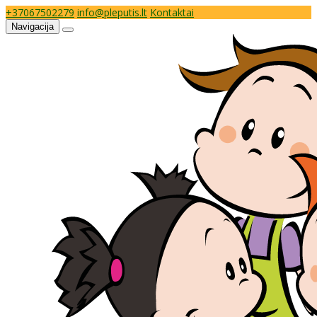
+37067502279
info@pleputis.lt
Kontaktai
Navigacija