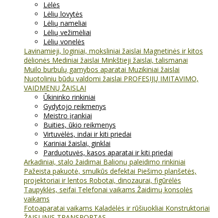
Lėlės
Lėlių lovytės
Lėlių nameliai
Lėlių vežimėliai
Lėlių vonelės
Lavinamieji, loginiai, moksliniai žaislai
Magnetinės ir kitos
dėlionės
Mediniai žaislai
Minkštieji žaislai, talismanai
Muilo burbulų gamybos aparatai
Muzikiniai žaislai
Nuotoliniu būdu valdomi žaislai
PROFESIJŲ IMITAVIMO,
VAIDMENŲ ŽAISLAI
Ūkininko rinkiniai
Gydytojo reikmenys
Meistro įrankiai
Buities, ūkio reikmenys
Virtuvėlės, indai ir kiti priedai
Kariniai žaislai, ginklai
Parduotuvės, kasos aparatai ir kiti priedai
Arkadiniai, stalo žaidimai
Balionų paleidimo rinkiniai
Pažeista pakuotė, smulkūs defektai
Piešimo planšetės,
projektoriai ir lentos
Robotai, dinozaurai, figūrėlės
Taupyklės, seifai
Telefonai vaikams
Žaidimų konsolės
vaikams
Fotoaparatai vaikams
Kaladėlės ir rūšiuokliai
Konstruktoriai
ŽAISLINIS TRANSPORTAS