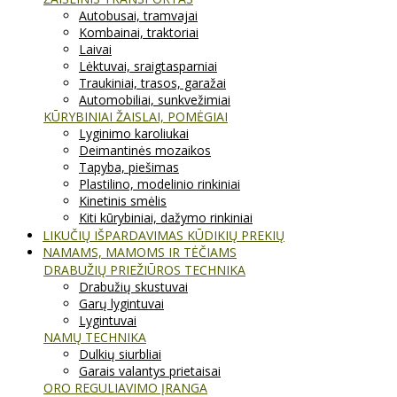
Autobusai, tramvajai
Kombainai, traktoriai
Laivai
Lėktuvai, sraigtasparniai
Traukiniai, trasos, garažai
Automobiliai, sunkvežimiai
KŪRYBINIAI ŽAISLAI, POMĖGIAI
Lyginimo karoliukai
Deimantinės mozaikos
Tapyba, piešimas
Plastilino, modelinio rinkiniai
Kinetinis smėlis
Kiti kūrybiniai, dažymo rinkiniai
LIKUČIŲ IŠPARDAVIMAS KŪDIKIŲ PREKIŲ
NAMAMS, MAMOMS IR TĖČIAMS
DRABUŽIŲ PRIEŽIŪROS TECHNIKA
Drabužių skustuvai
Garų lygintuvai
Lygintuvai
NAMŲ TECHNIKA
Dulkių siurbliai
Garais valantys prietaisai
ORO REGULIAVIMO ĮRANGA