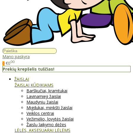
Mano paskyra
00
€0
0
Prekių krepšelis tuščias!
ŽAISLAI
ŽAISLAI KŪDIKIAMS
Barškučiai, kramtukai
Lavinamieji žaislai
Maudynių žaislai
Migdukai, minkšti žaislai
Veiklos centrai
Vežimėlio, lovytės žaislai
Žaislų laikymo dėžės
LĖLĖS, AKSESUARAI LĖLĖMS