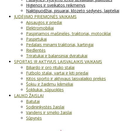
Higienos ir sveikatos reikmenys
Naktipuodžiai, pisuarai, klozeto sėdynės, laipteliai
JUDĖJIMO PRIEMONĖS VAIKAMS
Apsaugos ir priedai
Elektromobiliai
Paspiriamos mašinėlės, traktoriai, motociklai
Paspirtukai
Pedalais minami traktoriai, kartingai
Riedlentės
Triratukai ir balansiniai dviratukai
SPORTAS IR AKTYVUS LAISVALAIKIS VAIKAMS
Biliardo ir oro ritulio stalai
Futbolo stalai, vartai ir kiti priedai
Kitos sporto ir aktyvaus laisvalaikio prekės
Šokių ir žaidimų kilimėliai
Šokliukai, sūpuoklės
LAUKO ŽAISLAI
Batutai
Sodininkystės žaislai
Vandens ir smėlio žaislai
Sūpynės