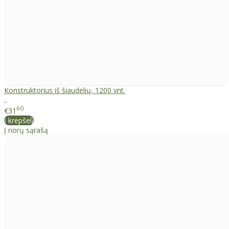
Konstruktorius iš šiaudelių, 1200 vnt.
..
60
€31
Į krepšelį
Į norų sąrašą