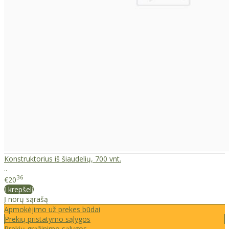
Konstruktorius iš šiaudelių, 700 vnt.
..
36
€20
Į krepšelį
Į norų sąrašą
Apmokėjimo už prekes būdai
Prekių pristatymo sąlygos
Prekių grąžinimo sąlygos