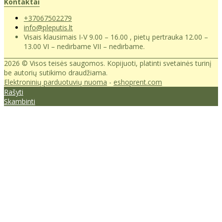
Kontaktai
+37067502279
info@pleputis.lt
Visais klausimais I-V 9.00 – 16.00 , pietų pertrauka 12.00 –
13.00 VI – nedirbame VII – nedirbame.
2026 © Visos teisės saugomos. Kopijuoti, platinti svetainės turinį
be autorių sutikimo draudžiama.
Elektroninių parduotuvių nuoma
-
eshoprent.com
Rašyti
Skambinti