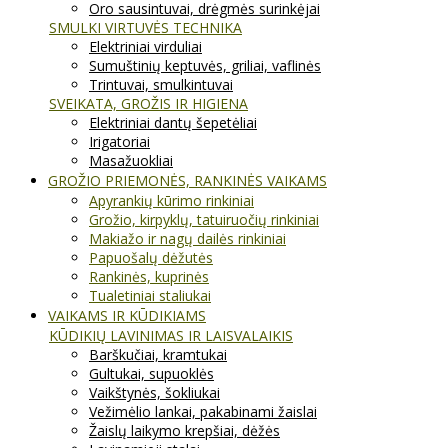
Oro sausintuvai, drėgmės surinkėjai
SMULKI VIRTUVĖS TECHNIKA
Elektriniai virduliai
Sumuštinių keptuvės, griliai, vaflinės
Trintuvai, smulkintuvai
SVEIKATA, GROŽIS IR HIGIENA
Elektriniai dantų šepetėliai
Irigatoriai
Masažuokliai
GROŽIO PRIEMONĖS, RANKINĖS VAIKAMS
Apyrankių kūrimo rinkiniai
Grožio, kirpyklų, tatuiruočių rinkiniai
Makiažo ir nagų dailės rinkiniai
Papuošalų dėžutės
Rankinės, kuprinės
Tualetiniai staliukai
VAIKAMS IR KŪDIKIAMS
KŪDIKIŲ LAVINIMAS IR LAISVALAIKIS
Barškučiai, kramtukai
Gultukai, supuoklės
Vaikštynės, šokliukai
Vežimėlio lankai, pakabinami žaislai
Žaislų laikymo krepšiai, dėžės