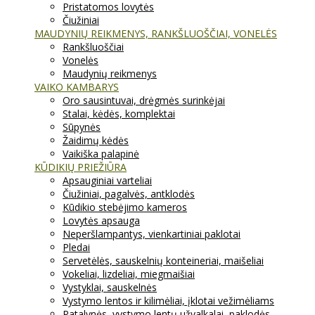
Pristatomos lovytės
Čiužiniai
MAUDYNIŲ REIKMENYS, RANKŠLUOŠČIAI, VONELĖS
Rankšluoščiai
Vonelės
Maudynių reikmenys
VAIKO KAMBARYS
Oro sausintuvai, drėgmės surinkėjai
Stalai, kėdės, komplektai
Sūpynės
Žaidimų kėdės
Vaikiška palapinė
KŪDIKIŲ PRIEŽIŪRA
Apsauginiai varteliai
Čiužiniai, pagalvės, antklodės
Kūdikio stebėjimo kameros
Lovytės apsauga
Neperšlampantys, vienkartiniai paklotai
Pledai
Servetėlės, sauskelnių konteineriai, maišeliai
Vokeliai, lizdeliai, miegmaišiai
Vystyklai, sauskelnės
Vystymo lentos ir kilimėliai, įklotai vežimėliams
Patalynės, vystymo lentų užvalkalai, paklodės