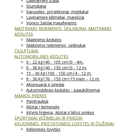
Lavinamieji stalai
Stumdukai
Karuselės, projektoriai, migdukai
Lavinamieji kilimėliai, maniežai
Vonios žaislai maudynėms
MAITINIMO REIKMENYS, SEILINUKAI, MAITINIMO
KĖDUTĖS
Maitinimo kėdutės
Maitinimo reikmenys, seilinukai
ČIULPTUKAI
AUTOMOBILINĖS KĖDUTĖS
0 - 22 kg|40 - 105 cm|0 - 4m.
0 - 36 kg|40 - 150 cm|0 - 12 m.
15 - 36 kg|100 - 150 cm|4 - 12 m.
9 - 36 kg|76 - 150 cm|15 mėn. - 12 m.
Aksesuarai ir priedai
Automobilinės kėdutės - paaukštinimai
MAMOS PREKĖS
Pientraukiai
Įklotai į liemenėlę
Intymi higiena, įklotai ir kitos prekės
SPORTINIAI VEŽIMĖLIAI IR PRIEDAI
KELIONINĖS, PRISTATOMOS LOVYTĖS IR ČIUŽINIAI
Kelioninės lovytės