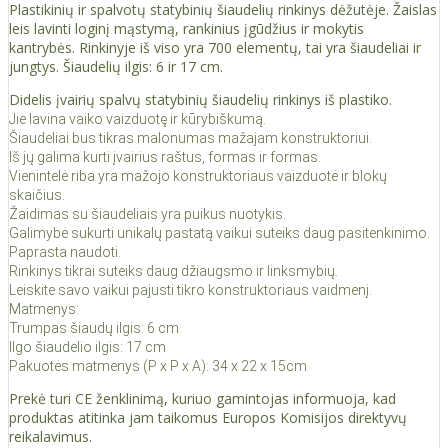
Plastikinių ir spalvotų statybinių šiaudelių rinkinys dėžutėje. Žaislas
leis lavinti loginį mąstymą, rankinius įgūdžius ir mokytis
kantrybės. Rinkinyje iš viso yra 700 elementų, tai yra šiaudeliai ir
jungtys. Šiaudelių ilgis: 6 ir 17 cm.
Didelis įvairių spalvų statybinių šiaudelių rinkinys iš plastiko.
Jie lavina vaiko vaizduotę ir kūrybiškumą.
Šiaudeliai bus tikras malonumas mažajam konstruktoriui.
Iš jų galima kurti įvairius raštus, formas ir formas.
Vienintelė riba yra mažojo konstruktoriaus vaizduotė ir blokų
skaičius.
Žaidimas su šiaudeliais yra puikus nuotykis.
Galimybė sukurti unikalų pastatą vaikui suteiks daug pasitenkinimo.
Paprasta naudoti.
Rinkinys tikrai suteiks daug džiaugsmo ir linksmybių.
Leiskite savo vaikui pajusti tikro konstruktoriaus vaidmenį.
Matmenys:
Trumpas šiaudų ilgis: 6 cm
Ilgo šiaudelio ilgis: 17 cm
Pakuotės matmenys (P x P x A): 34 x 22 x 15cm
Prekė turi CE ženklinimą, kuriuo gamintojas informuoja, kad
produktas atitinka jam taikomus Europos Komisijos direktyvų
reikalavimus.