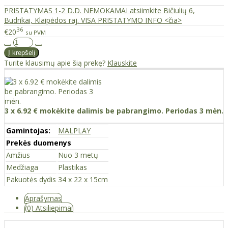
PRISTATYMAS 1-2 D.D. NEMOKAMAI atsiimkite Bičiulių 6,
Budrikai, Klaipėdos raj. VISA PRISTATYMO INFO <čia>
36
€20
su PVM
Turite klausimų apie šią prekę?
Klauskite
3 x 6.92 € mokėkite dalimis be pabrangimo. Periodas 3 mėn.
Gamintojas:
MALPLAY
Prekės duomenys
Amžius
Nuo 3 metų
Medžiaga
Plastikas
Pakuotės dydis
34 x 22 x 15cm
Aprašymas
(0) Atsiliepimai