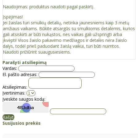
Naudojimas: produktus naudoti pagal paskirtį.
Įspėjimas!
Jei žaislas turi smulkių detalių, netinka jaunesniems kaip 3 metų
amžiaus vaikams. Būkite atsargūs su smulkiomis detalėmis, kurios
gali atsiskirti ar būti nukąstos, nes vaikas gali užspringti arba
įkvėpti! Visos žaislо pakavimo medžiagos ir detalės nėra žaislo
dalys, todėl prieš paduodant žaislą vaikui, turi būti nuimtos.
Naudoti prižiūrint suaugusiesiems.
Parašyti atsiliepimą
Vardas:
El. pašto adresas:
Atsiliepimas:
Įvertinimas:
Įveskite saugos kodą:
Rašyti
Susijusios prekės