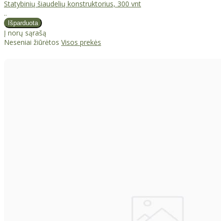
Statybinių šiaudelių konstruktorius, 300 vnt
..
Į norų sąrašą
Neseniai žiūrėtos
Visos prekės