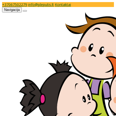
+37067502279
info@pleputis.lt
Kontaktai
Navigacija