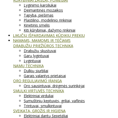
KŪRYBINIAI ŽAISLAI, POMĖGIAI
Lyginimo karoliukai
Deimantinės mozaikos
Tapyba, piešimas
Plastilino, modelinio rinkiniai
Kinetinis smėlis
Kiti kūrybiniai, dažymo rinkiniai
LIKUČIŲ IŠPARDAVIMAS KŪDIKIŲ PREKIŲ
NAMAMS, MAMOMS IR TĖČIAMS
DRABUŽIŲ PRIEŽIŪROS TECHNIKA
Drabužių skustuvai
Garų lygintuvai
Lygintuvai
NAMŲ TECHNIKA
Dulkių siurbliai
Garais valantys prietaisai
ORO REGULIAVIMO ĮRANGA
Oro sausintuvai, drėgmės surinkėjai
SMULKI VIRTUVĖS TECHNIKA
Elektriniai virduliai
Sumuštinių keptuvės, griliai, vaflinės
Trintuvai, smulkintuvai
SVEIKATA, GROŽIS IR HIGIENA
Elektriniai dantų šepetėliai