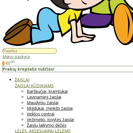
Mano paskyra
00
€0
0
Prekių krepšelis tuščias!
ŽAISLAI
ŽAISLAI KŪDIKIAMS
Barškučiai, kramtukai
Lavinamieji žaislai
Maudynių žaislai
Migdukai, minkšti žaislai
Veiklos centrai
Vežimėlio, lovytės žaislai
Žaislų laikymo dėžės
LĖLĖS, AKSESUARAI LĖLĖMS