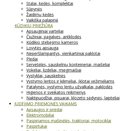
Stalai, kėdės, komplektai
Sūpynės
Žaidimų kėdės
Vaikiška palapinė
KŪDIKIŲ PRIEŽIŪRA
Apsauginiai varteliai
Čiužiniai, pagalvės, antklodės
Kūdikio stebėjimo kameros
Lovytės apsauga
Neperšlampantys, vienkartiniai paklotai
Pledai
Servetėlės, sauskelnių konteineriai, maišeliai
Vokeliai, lizdeliai, miegmaišiai
Vystyklai, sauskelnės
Vystymo lentos ir kilimėliai, įklotai vežimėliams
Patalynės, vystymo lentų užvalkalai, paklodės
Higienos ir sveikatos reikmenys
Naktipuodžiai, pisuarai, klozeto sėdynės, laipteliai
JUDĖJIMO PRIEMONĖS VAIKAMS
Apsaugos ir priedai
Elektromobiliai
Paspiriamos mašinėlės, traktoriai, motociklai
Paspirtukai