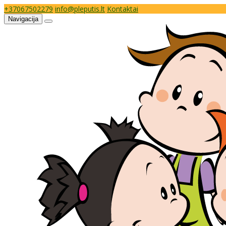
+37067502279
info@pleputis.lt
Kontaktai
Navigacija