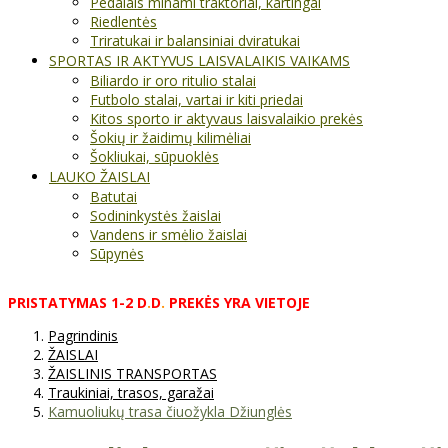
Pedalais minami traktoriai, kartingai
Riedlentės
Triratukai ir balansiniai dviratukai
SPORTAS IR AKTYVUS LAISVALAIKIS VAIKAMS
Biliardo ir oro ritulio stalai
Futbolo stalai, vartai ir kiti priedai
Kitos sporto ir aktyvaus laisvalaikio prekės
Šokių ir žaidimų kilimėliai
Šokliukai, sūpuoklės
LAUKO ŽAISLAI
Batutai
Sodininkystės žaislai
Vandens ir smėlio žaislai
Sūpynės
PRISTATYMAS
1-2
D
.
D
.
PREKĖS
YRA
VIETOJE
Pagrindinis
ŽAISLAI
ŽAISLINIS TRANSPORTAS
Traukiniai, trasos, garažai
Kamuoliukų trasa čiuožykla Džiunglės