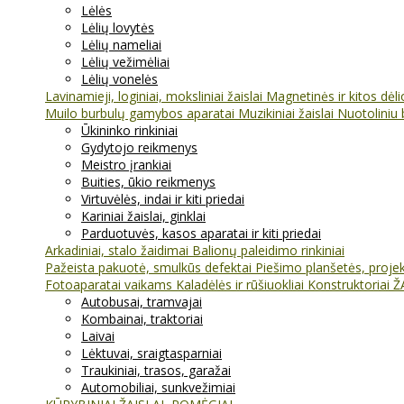
Lėlės
Lėlių lovytės
Lėlių nameliai
Lėlių vežimėliai
Lėlių vonelės
Lavinamieji, loginiai, moksliniai žaislai
Magnetinės ir kitos dėl
Muilo burbulų gamybos aparatai
Muzikiniai žaislai
Nuotoliniu 
Ūkininko rinkiniai
Gydytojo reikmenys
Meistro įrankiai
Buities, ūkio reikmenys
Virtuvėlės, indai ir kiti priedai
Kariniai žaislai, ginklai
Parduotuvės, kasos aparatai ir kiti priedai
Arkadiniai, stalo žaidimai
Balionų paleidimo rinkiniai
Pažeista pakuotė, smulkūs defektai
Piešimo planšetės, projekt
Fotoaparatai vaikams
Kaladėlės ir rūšiuokliai
Konstruktoriai
Ž
Autobusai, tramvajai
Kombainai, traktoriai
Laivai
Lėktuvai, sraigtasparniai
Traukiniai, trasos, garažai
Automobiliai, sunkvežimiai