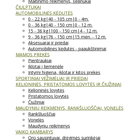
Maitinimo reikmenys, seilinukai
ČIULPTUKAI
AUTOMOBILINĖS KĖDUTĖS
0 - 22 kg|40 - 105 cm|0 - 4m.
0 - 36 kg|40 - 150 cm|0 - 12 m.
15 - 36 kg|100 - 150 cm|4 - 12 m.
9 - 36 kg|76 - 150 cm|15 mėn. - 12 m.
Aksesuarai ir priedai
Automobilinės kėdutės - paaukštinimai
MAMOS PREKĖS
Pientraukiai
Įklotai į liemenėlę
Intymi higiena, įklotai ir kitos prekės
SPORTINIAI VEŽIMĖLIAI IR PRIEDAI
KELIONINĖS, PRISTATOMOS LOVYTĖS IR ČIUŽINIAI
Kelioninės lovytės
Pristatomos lovytės
Čiužiniai
MAUDYNIŲ REIKMENYS, RANKŠLUOŠČIAI, VONELĖS
Rankšluoščiai
Vonelės
Maudynių reikmenys
VAIKO KAMBARYS
Oro sausintuvai, drėgmės surinkėjai