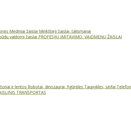
ionės
Mediniai žaislai
Minkštieji žaislai, talismanai
būdu valdomi žaislai
PROFESIJŲ IMITAVIMO, VAIDMENŲ ŽAISLAI
oriai ir lentos
Robotai, dinozaurai, figūrėlės
Taupyklės, seifai
Telefo
AISLINIS TRANSPORTAS