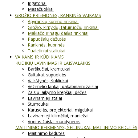
Irigatoriai
Masažuokliai
GROŽIO PRIEMONĖS, RANKINĖS VAIKAMS
Apyrankių kūrimo rinkiniai
Grožio, kirpyklų, tatuiruočių rinkiniai
Makiažo ir nagų dailės rinkiniai
Papuošalų dėžutės
Rankinės, kuprinės
Tualetiniai staliukai
VAIKAMS IR KŪDIKIAMS
KŪDIKIŲ LAVINIMAS IR LAISVALAIKIS
Barškučiai, kramtukai
Gultukai, supuoklės
Vaikštynės, šokliukai
Vežimėlio lankai, pakabinami žaislai
Žaislų laikymo krepšiai, dėžės
Lavinamieji stalai
Stumdukai
Karuselės, projektoriai, migdukai
Lavinamieji kilimėliai, maniežai
Vonios žaislai maudynėms
MAITINIMO REIKMENYS, SEILINUKAI, MAITINIMO KĖDUTĖS
Maitinimo kėdutės