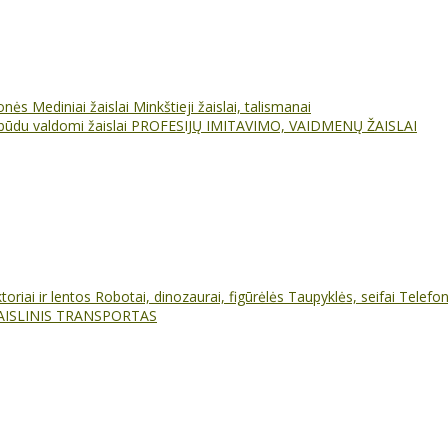
ionės
Mediniai žaislai
Minkštieji žaislai, talismanai
būdu valdomi žaislai
PROFESIJŲ IMITAVIMO, VAIDMENŲ ŽAISLAI
oriai ir lentos
Robotai, dinozaurai, figūrėlės
Taupyklės, seifai
Telefo
AISLINIS TRANSPORTAS