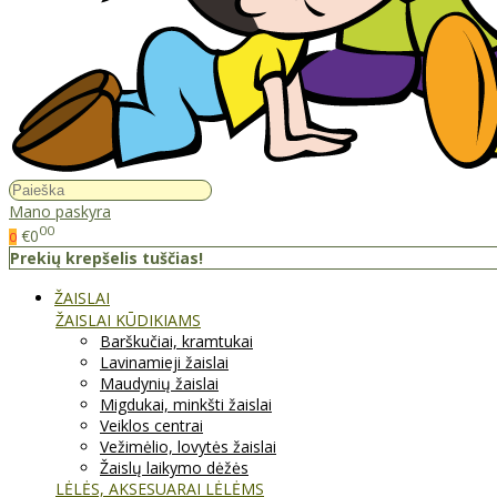
Mano paskyra
00
€0
0
Prekių krepšelis tuščias!
ŽAISLAI
ŽAISLAI KŪDIKIAMS
Barškučiai, kramtukai
Lavinamieji žaislai
Maudynių žaislai
Migdukai, minkšti žaislai
Veiklos centrai
Vežimėlio, lovytės žaislai
Žaislų laikymo dėžės
LĖLĖS, AKSESUARAI LĖLĖMS