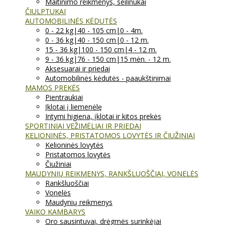
Maitinimo reikmenys, seilinukai
ČIULPTUKAI
AUTOMOBILINĖS KĖDUTĖS
0 - 22 kg|40 - 105 cm|0 - 4m.
0 - 36 kg|40 - 150 cm|0 - 12 m.
15 - 36 kg|100 - 150 cm|4 - 12 m.
9 - 36 kg|76 - 150 cm|15 mėn. - 12 m.
Aksesuarai ir priedai
Automobilinės kėdutės - paaukštinimai
MAMOS PREKĖS
Pientraukiai
Įklotai į liemenėlę
Intymi higiena, įklotai ir kitos prekės
SPORTINIAI VEŽIMĖLIAI IR PRIEDAI
KELIONINĖS, PRISTATOMOS LOVYTĖS IR ČIUŽINIAI
Kelioninės lovytės
Pristatomos lovytės
Čiužiniai
MAUDYNIŲ REIKMENYS, RANKŠLUOŠČIAI, VONELĖS
Rankšluoščiai
Vonelės
Maudynių reikmenys
VAIKO KAMBARYS
Oro sausintuvai, drėgmės surinkėjai