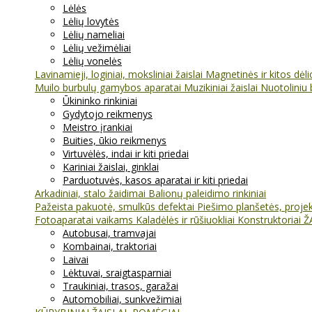
Lėlės
Lėlių lovytės
Lėlių nameliai
Lėlių vežimėliai
Lėlių vonelės
Lavinamieji, loginiai, moksliniai žaislai
Magnetinės ir kitos dėl
Muilo burbulų gamybos aparatai
Muzikiniai žaislai
Nuotoliniu 
Ūkininko rinkiniai
Gydytojo reikmenys
Meistro įrankiai
Buities, ūkio reikmenys
Virtuvėlės, indai ir kiti priedai
Kariniai žaislai, ginklai
Parduotuvės, kasos aparatai ir kiti priedai
Arkadiniai, stalo žaidimai
Balionų paleidimo rinkiniai
Pažeista pakuotė, smulkūs defektai
Piešimo planšetės, projekt
Fotoaparatai vaikams
Kaladėlės ir rūšiuokliai
Konstruktoriai
Ž
Autobusai, tramvajai
Kombainai, traktoriai
Laivai
Lėktuvai, sraigtasparniai
Traukiniai, trasos, garažai
Automobiliai, sunkvežimiai