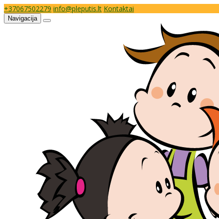
+37067502279
info@pleputis.lt
Kontaktai
Navigacija