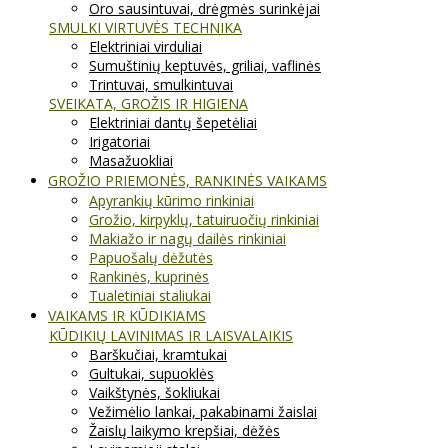
Oro sausintuvai, drėgmės surinkėjai
SMULKI VIRTUVĖS TECHNIKA
Elektriniai virduliai
Sumuštinių keptuvės, griliai, vaflinės
Trintuvai, smulkintuvai
SVEIKATA, GROŽIS IR HIGIENA
Elektriniai dantų šepetėliai
Irigatoriai
Masažuokliai
GROŽIO PRIEMONĖS, RANKINĖS VAIKAMS
Apyrankių kūrimo rinkiniai
Grožio, kirpyklų, tatuiruočių rinkiniai
Makiažo ir nagų dailės rinkiniai
Papuošalų dėžutės
Rankinės, kuprinės
Tualetiniai staliukai
VAIKAMS IR KŪDIKIAMS
KŪDIKIŲ LAVINIMAS IR LAISVALAIKIS
Barškučiai, kramtukai
Gultukai, supuoklės
Vaikštynės, šokliukai
Vežimėlio lankai, pakabinami žaislai
Žaislų laikymo krepšiai, dėžės