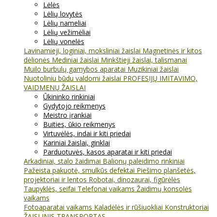
Lėlės
Lėlių lovytės
Lėlių nameliai
Lėlių vežimėliai
Lėlių vonelės
Lavinamieji, loginiai, moksliniai žaislai
Magnetinės ir kitos
dėlionės
Mediniai žaislai
Minkštieji žaislai, talismanai
Muilo burbulų gamybos aparatai
Muzikiniai žaislai
Nuotoliniu būdu valdomi žaislai
PROFESIJŲ IMITAVIMO,
VAIDMENŲ ŽAISLAI
Ūkininko rinkiniai
Gydytojo reikmenys
Meistro įrankiai
Buities, ūkio reikmenys
Virtuvėlės, indai ir kiti priedai
Kariniai žaislai, ginklai
Parduotuvės, kasos aparatai ir kiti priedai
Arkadiniai, stalo žaidimai
Balionų paleidimo rinkiniai
Pažeista pakuotė, smulkūs defektai
Piešimo planšetės,
projektoriai ir lentos
Robotai, dinozaurai, figūrėlės
Taupyklės, seifai
Telefonai vaikams
Žaidimų konsolės
vaikams
Fotoaparatai vaikams
Kaladėlės ir rūšiuokliai
Konstruktoriai
ŽAISLINIS TRANSPORTAS