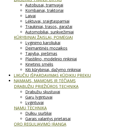
Autobusai, tramvajai
Kombainai, traktoriai
Laivai
Lėktuvai, sraigtasparniai
Traukiniai, trasos, garažai
Automobiliai, sunkvežimiai
KŪRYBINIAI ŽAISLAI, POMĖGIAI
Lyginimo karoliukai
Deimantinės mozaikos
Tapyba, piešimas
Plastilino, modelinio rinkiniai
Kinetinis smėlis
Kiti kūrybiniai, dažymo rinkiniai
LIKUČIŲ IŠPARDAVIMAS KŪDIKIŲ PREKIŲ
NAMAMS, MAMOMS IR TĖČIAMS
DRABUŽIŲ PRIEŽIŪROS TECHNIKA
Drabužių skustuvai
Garų lygintuvai
Lygintuvai
NAMŲ TECHNIKA
Dulkių siurbliai
Garais valantys prietaisai
ORO REGULIAVIMO ĮRANGA