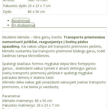
Pakuotės dydis
29 x 23 x 7 cm
Dydis
80 x 50 cm
Aprašymas
(0) Atsiliepimai
Muzikinis kilimėlis – tikra garsų šventė.
Transporto priemonėse
sumontuoti jutikliai, reaguojantys į švelnų pėdos
spaudimą.
Kai vaikas užlipa ant transporto priemonės piešinio,
kilimėlis suskamba šiai transporto priemonei būdingu garsu, todėl
žaidimas tampa tikroviškesnis.
Spalvingi skaičiaus formos mygtukai slepia tikro fortepijono
garsus , skatindami vaikus tyrinėti ir atrasti skirtingus garsus.
Įvairių transporto priemonių piešiniai ir spalvingi mygtukai
patraukia dėmesį ir skatina žaisti.
Kilimėlio dėka vaikas gali įsivaizduoti vairuojant įvairias transporto
priemones, o tai lavina jo vaizduotę.
Parametrai:
Kilimėlio matmenys: 80 x 50 cm
Pakuotės matmenys: 29 x 23 x 7 cm