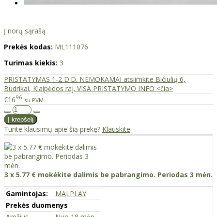
Į norų sąrašą
Prekės kodas:
ML111076
Turimas kiekis:
3
PRISTATYMAS 1-2 D.D. NEMOKAMAI atsiimkite Bičiulių 6,
Budrikai, Klaipėdos raj. VISA PRISTATYMO INFO <čia>
96
€16
su PVM
Turite klausimų apie šią prekę?
Klauskite
3 x 5.77 € mokėkite dalimis be pabrangimo. Periodas 3 mėn.
Gamintojas:
MALPLAY
Prekės duomenys
Amžius
Nuo 18 mėn