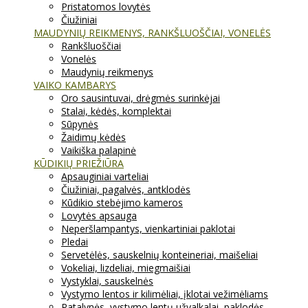
Pristatomos lovytės
Čiužiniai
MAUDYNIŲ REIKMENYS, RANKŠLUOŠČIAI, VONELĖS
Rankšluoščiai
Vonelės
Maudynių reikmenys
VAIKO KAMBARYS
Oro sausintuvai, drėgmės surinkėjai
Stalai, kėdės, komplektai
Sūpynės
Žaidimų kėdės
Vaikiška palapinė
KŪDIKIŲ PRIEŽIŪRA
Apsauginiai varteliai
Čiužiniai, pagalvės, antklodės
Kūdikio stebėjimo kameros
Lovytės apsauga
Neperšlampantys, vienkartiniai paklotai
Pledai
Servetėlės, sauskelnių konteineriai, maišeliai
Vokeliai, lizdeliai, miegmaišiai
Vystyklai, sauskelnės
Vystymo lentos ir kilimėliai, įklotai vežimėliams
Patalynės, vystymo lentų užvalkalai, paklodės