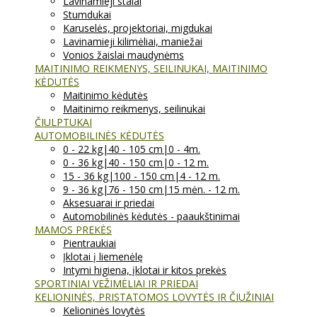
Lavinamieji stalai
Stumdukai
Karuselės, projektoriai, migdukai
Lavinamieji kilimėliai, maniežai
Vonios žaislai maudynėms
MAITINIMO REIKMENYS, SEILINUKAI, MAITINIMO
KĖDUTĖS
Maitinimo kėdutės
Maitinimo reikmenys, seilinukai
ČIULPTUKAI
AUTOMOBILINĖS KĖDUTĖS
0 - 22 kg|40 - 105 cm|0 - 4m.
0 - 36 kg|40 - 150 cm|0 - 12 m.
15 - 36 kg|100 - 150 cm|4 - 12 m.
9 - 36 kg|76 - 150 cm|15 mėn. - 12 m.
Aksesuarai ir priedai
Automobilinės kėdutės - paaukštinimai
MAMOS PREKĖS
Pientraukiai
Įklotai į liemenėlę
Intymi higiena, įklotai ir kitos prekės
SPORTINIAI VEŽIMĖLIAI IR PRIEDAI
KELIONINĖS, PRISTATOMOS LOVYTĖS IR ČIUŽINIAI
Kelioninės lovytės