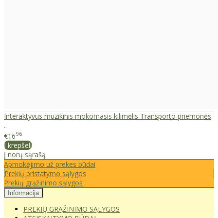
Interaktyvus muzikinis mokomasis kilimėlis Transporto priemonės
..
96
€16
Į krepšelį
Į norų sąrašą
Apmokėjimo už prekes būdai
Prekių pristatymo sąlygos
Prekių grąžinimo sąlygos
Informacija
PREKIŲ GRĄŽINIMO SĄLYGOS