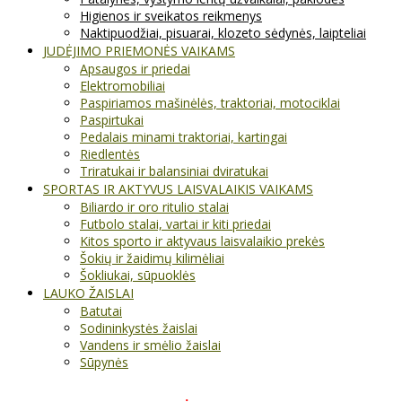
Higienos ir sveikatos reikmenys
Naktipuodžiai, pisuarai, klozeto sėdynės, laipteliai
JUDĖJIMO PRIEMONĖS VAIKAMS
Apsaugos ir priedai
Elektromobiliai
Paspiriamos mašinėlės, traktoriai, motociklai
Paspirtukai
Pedalais minami traktoriai, kartingai
Riedlentės
Triratukai ir balansiniai dviratukai
SPORTAS IR AKTYVUS LAISVALAIKIS VAIKAMS
Biliardo ir oro ritulio stalai
Futbolo stalai, vartai ir kiti priedai
Kitos sporto ir aktyvaus laisvalaikio prekės
Šokių ir žaidimų kilimėliai
Šokliukai, sūpuoklės
LAUKO ŽAISLAI
Batutai
Sodininkystės žaislai
Vandens ir smėlio žaislai
Sūpynės