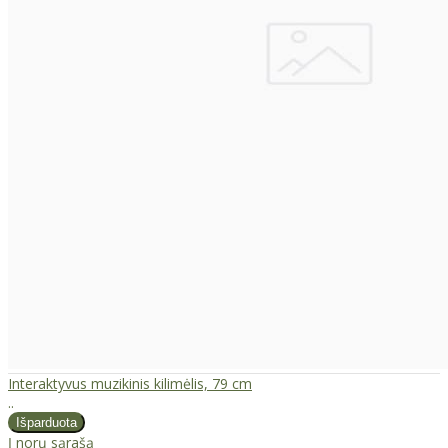
Interaktyvus muzikinis kilimėlis, 79 cm
..
Į norų sąrašą