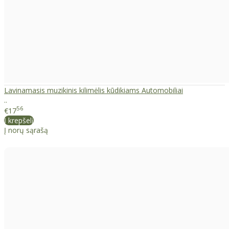
Lavinamasis muzikinis kilimėlis kūdikiams Automobiliai
..
56
€17
Į krepšelį
Į norų sąrašą