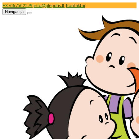
+37067502279
info@pleputis.lt
Kontaktai
Navigacija