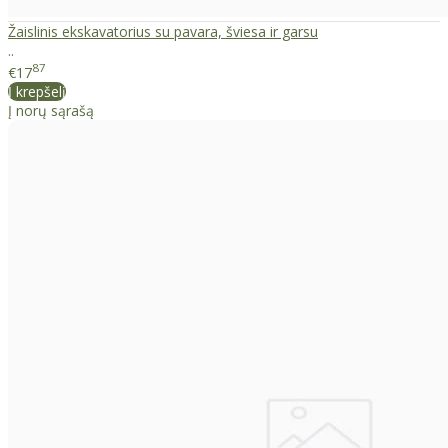
Žaislinis ekskavatorius su pavara, šviesa ir garsu
..
87
€17
Į krepšelį
Į norų sąrašą