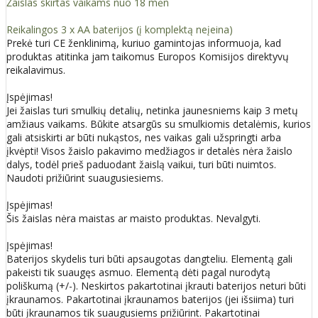
Žaislas skirtas vaikams nuo 18 mėn
Reikalingos 3 x AA baterijos (į komplektą neįeina)
Prekė turi CE ženklinimą, kuriuo gamintojas informuoja, kad
produktas atitinka jam taikomus Europos Komisijos direktyvų
reikalavimus.
Įspėjimas!
Jei žaislas turi smulkių detalių, netinka jaunesniems kaip 3 metų
amžiaus vaikams. Būkite atsargūs su smulkiomis detalėmis, kurios
gali atsiskirti ar būti nukąstos, nes vaikas gali užspringti arba
įkvėpti! Visos žaislо pakavimo medžiagos ir detalės nėra žaislo
dalys, todėl prieš paduodant žaislą vaikui, turi būti nuimtos.
Naudoti prižiūrint suaugusiesiems.
Įspėjimas!
Šis žaislas nėra maistas ar maisto produktas. Nevalgyti.
Įspėjimas!
Baterijos skydelis turi būti apsaugotas dangteliu. Elementą gali
pakeisti tik suaugęs asmuo. Elementą dėti pagal nurodytą
poliškumą (+/-). Neskirtos pakartotinai įkrauti baterijos neturi būti
įkraunamos. Pakartotinai įkraunamos baterijos (jei išsiima) turi
būti įkraunamos tik suaugusiems prižiūrint. Pakartotinai