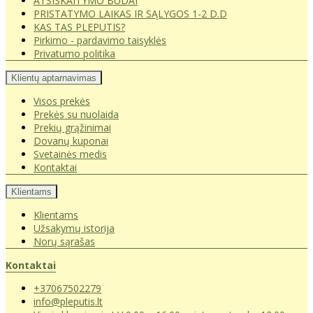
ATSISKAITYMO BŪDAI
PRISTATYMO LAIKAS IR SĄLYGOS 1-2 D.D
KAS TAS PLEPUTIS?
Pirkimo - pardavimo taisyklės
Privatumo politika
Klientų aptarnavimas
Visos prekės
Prekės su nuolaida
Prekių grąžinimai
Dovanų kuponai
Svetainės medis
Kontaktai
Klientams
Klientams
Užsakymų istorija
Norų sąrašas
Kontaktai
+37067502279
info@pleputis.lt