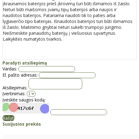
įkraunamos baterijos prieš įkrovimą turi būti išimamos iš žaislo.
Neturi būti maišomos įvairių tipų baterijos arba naujos ir
naudotos baterijos. Patariama naudoti tik to paties arba
lygiaverčio tipo baterijas. Išnaudotos baterijos turi būti išimamos
iš žaislo. Maitinimo gnybtai neturi sukelti trumpojo jungimo.
Neišmeskite panaudotų baterijų į viešuosius sąvartynus.
Laikykitės numatytos tvarkos.
Parašyti atsiliepimą
Vardas:
El. pašto adresas:
Atsiliepimas:
Įvertinimas:
Įveskite saugos kodą:
Rašyti
Susijusios prekės