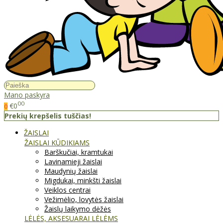
Mano paskyra
00
€0
0
Prekių krepšelis tuščias!
ŽAISLAI
ŽAISLAI KŪDIKIAMS
Barškučiai, kramtukai
Lavinamieji žaislai
Maudynių žaislai
Migdukai, minkšti žaislai
Veiklos centrai
Vežimėlio, lovytės žaislai
Žaislų laikymo dėžės
LĖLĖS, AKSESUARAI LĖLĖMS