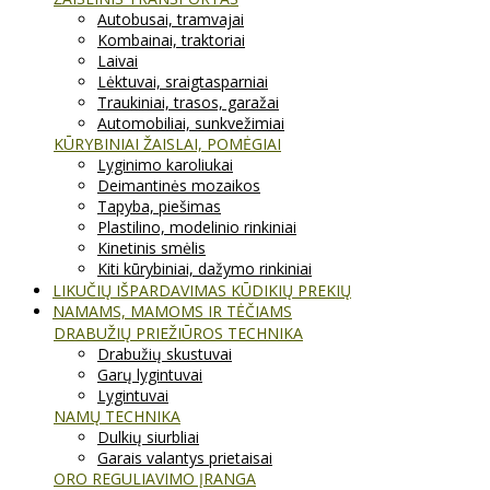
Autobusai, tramvajai
Kombainai, traktoriai
Laivai
Lėktuvai, sraigtasparniai
Traukiniai, trasos, garažai
Automobiliai, sunkvežimiai
KŪRYBINIAI ŽAISLAI, POMĖGIAI
Lyginimo karoliukai
Deimantinės mozaikos
Tapyba, piešimas
Plastilino, modelinio rinkiniai
Kinetinis smėlis
Kiti kūrybiniai, dažymo rinkiniai
LIKUČIŲ IŠPARDAVIMAS KŪDIKIŲ PREKIŲ
NAMAMS, MAMOMS IR TĖČIAMS
DRABUŽIŲ PRIEŽIŪROS TECHNIKA
Drabužių skustuvai
Garų lygintuvai
Lygintuvai
NAMŲ TECHNIKA
Dulkių siurbliai
Garais valantys prietaisai
ORO REGULIAVIMO ĮRANGA