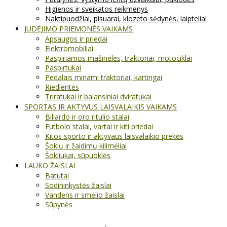
Higienos ir sveikatos reikmenys
Naktipuodžiai, pisuarai, klozeto sėdynės, laipteliai
JUDĖJIMO PRIEMONĖS VAIKAMS
Apsaugos ir priedai
Elektromobiliai
Paspiriamos mašinėlės, traktoriai, motociklai
Paspirtukai
Pedalais minami traktoriai, kartingai
Riedlentės
Triratukai ir balansiniai dviratukai
SPORTAS IR AKTYVUS LAISVALAIKIS VAIKAMS
Biliardo ir oro ritulio stalai
Futbolo stalai, vartai ir kiti priedai
Kitos sporto ir aktyvaus laisvalaikio prekės
Šokių ir žaidimų kilimėliai
Šokliukai, sūpuoklės
LAUKO ŽAISLAI
Batutai
Sodininkystės žaislai
Vandens ir smėlio žaislai
Sūpynės