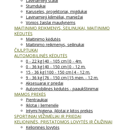
Lavinamieji stalai
Stumdukai
Karuselės, projektoriai, migdukai
Lavinamieji kilimėliai, maniežai
Vonios žaislai maudynėms
MAITINIMO REIKMENYS, SEILINUKAI, MAITINIMO
KĖDUTĖS
Maitinimo kėdutės
Maitinimo reikmenys, seilinukai
ČIULPTUKAI
AUTOMOBILINĖS KĖDUTĖS
0 - 22 kg|40 - 105 cm|0 - 4m.
0 - 36 kg|40 - 150 cm|0 - 12 m.
15 - 36 kg|100 - 150 cm|4 - 12 m.
9 - 36 kg|76 - 150 cm|15 mėn. - 12 m.
Aksesuarai ir priedai
Automobilinės kėdutės - paaukštinimai
MAMOS PREKĖS
Pientraukiai
Įklotai į liemenėlę
Intymi higiena, įklotai ir kitos prekės
SPORTINIAI VEŽIMĖLIAI IR PRIEDAI
KELIONINĖS, PRISTATOMOS LOVYTĖS IR ČIUŽINIAI
Kelioninės lovytės