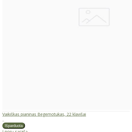
Vaikiškas pianinas Begemotukas, 22 klavišai
..
Į norų sąrašą