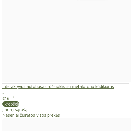
Interaktyvus autobusas rūšiuoklis su metalofonu kūdikiams
..
50
€16
Į krepšelį
Į norų sąrašą
Neseniai žiūrėtos
Visos prekės