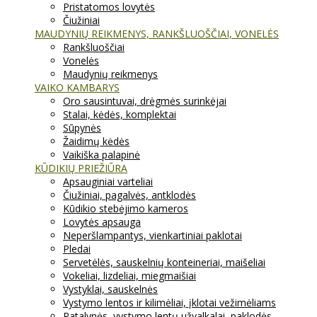
Pristatomos lovytės
Čiužiniai
MAUDYNIŲ REIKMENYS, RANKŠLUOŠČIAI, VONELĖS
Rankšluoščiai
Vonelės
Maudynių reikmenys
VAIKO KAMBARYS
Oro sausintuvai, drėgmės surinkėjai
Stalai, kėdės, komplektai
Sūpynės
Žaidimų kėdės
Vaikiška palapinė
KŪDIKIŲ PRIEŽIŪRA
Apsauginiai varteliai
Čiužiniai, pagalvės, antklodės
Kūdikio stebėjimo kameros
Lovytės apsauga
Neperšlampantys, vienkartiniai paklotai
Pledai
Servetėlės, sauskelnių konteineriai, maišeliai
Vokeliai, lizdeliai, miegmaišiai
Vystyklai, sauskelnės
Vystymo lentos ir kilimėliai, įklotai vežimėliams
Patalynės, vystymo lentų užvalkalai, paklodės