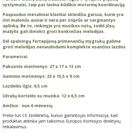
vystymuisi, taip pat lavina kūdikio motorinę koordinaciją.
Paspaudus metaliniai klavišai skleidžia garsus, kurie yra
itin malonūs ausiai ir nėra per stiprūs ar varginantys
aplinką. Be to, rinkinyje yra muzikos natų, todėl jūsų
mažylis gali išmokti groti konkrečias melodijas.
Dėl spalvingų fortepijoną primenančių mygtukų galime
groti melodijas nenaudodami komplekte esančios lazdos
Parametrai:
Pakuotės matmenys: 27 x 17 x 13 cm
Gaminio matmenys: 23 x 15,5 x 9 cm
Lazdelės ilgis: 9,5 cm
Užrašų kortelės su muzika: 12 x 6,5 cm
Amžius: nuo 6 mėnesių
Prekė turi CE ženklinimą, kuriuo gamintojas informuoja, kad
produktas atitinka jam taikomus Europos Komisijos direktyvų
reikalavimus.