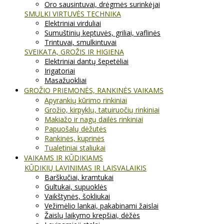
Oro sausintuvai, drėgmės surinkėjai
SMULKI VIRTUVĖS TECHNIKA
Elektriniai virduliai
Sumuštinių keptuvės, griliai, vaflinės
Trintuvai, smulkintuvai
SVEIKATA, GROŽIS IR HIGIENA
Elektriniai dantų šepetėliai
Irigatoriai
Masažuokliai
GROŽIO PRIEMONĖS, RANKINĖS VAIKAMS
Apyrankių kūrimo rinkiniai
Grožio, kirpyklų, tatuiruočių rinkiniai
Makiažo ir nagų dailės rinkiniai
Papuošalų dėžutės
Rankinės, kuprinės
Tualetiniai staliukai
VAIKAMS IR KŪDIKIAMS
KŪDIKIŲ LAVINIMAS IR LAISVALAIKIS
Barškučiai, kramtukai
Gultukai, supuoklės
Vaikštynės, šokliukai
Vežimėlio lankai, pakabinami žaislai
Žaislų laikymo krepšiai, dėžės