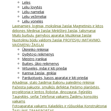
Lėlės
Lėlių lovytės
Lėlių nameliai
Lėlių vežimėliai
Lėlių vonelės
Lavinamieji, loginiai, moksliniai žaislai
Magnetinės ir kitos
dėlionės
Mediniai žaislai
Minkštieji žaislai, talismanai
Muilo burbulų gamybos aparatai
Muzikiniai žaislai
Nuotoliniu būdu valdomi žaislai
PROFESIJŲ IMITAVIMO,
VAIDMENŲ ŽAISLAI
Ūkininko rinkiniai
Gydytojo reikmenys
Meistro įrankiai
Buities, ūkio reikmenys
Virtuvėlės, indai ir kiti priedai
Kariniai žaislai, ginklai
Parduotuvės, kasos aparatai ir kiti priedai
Arkadiniai, stalo žaidimai
Balionų paleidimo rinkiniai
Pažeista pakuotė, smulkūs defektai
Piešimo planšetės,
projektoriai ir lentos
Robotai, dinozaurai, figūrėlės
Taupyklės, seifai
Telefonai vaikams
Žaidimų konsolės
vaikams
Fotoaparatai vaikams
Kaladėlės ir rūšiuokliai
Konstruktoriai
ŽAISLINIS TRANSPORTAS