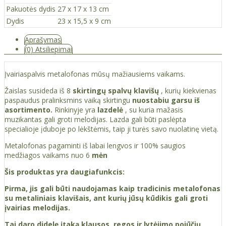
Pakuotės dydis
27 x 17 x 13 cm
Dydis
23 x 15,5 x 9 cm
Aprašymas
(0) Atsiliepimai
Įvairiaspalvis metalofonas mūsų mažiausiems vaikams.
Žaislas susideda iš 8
skirtingų spalvų klavišų
, kurių kiekvienas
paspaudus pralinksmins vaiką skirtingu
nuostabiu garsu iš
asortimento.
Rinkinyje yra
lazdelė
, su kuria mažasis
muzikantas gali groti melodijas. Lazda gali būti paslėpta
specialioje įduboje po lėkštėmis, taip ji turės savo nuolatinę vietą.
Metalofonas pagaminti iš labai lengvos ir 100% saugios
medžiagos vaikams nuo 6
mėn
Šis produktas yra daugiafunkcis:
Pirma, jis gali būti naudojamas kaip tradicinis metalofonas
su metaliniais klavišais, ant kurių jūsų kūdikis gali groti
įvairias melodijas.
Tai daro didelę įtaką klausos, regos ir lytėjimo pojūčių