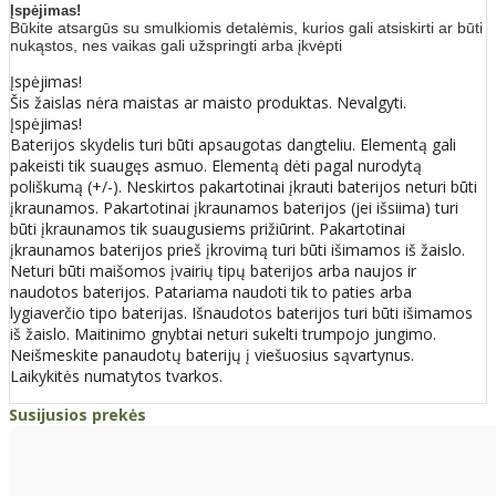
Įspėjimas!
Būkite atsargūs su smulkiomis detalėmis, kurios gali atsiskirti ar būti
nukąstos, nes vaikas gali užspringti arba įkvėpti
Įspėjimas!
Šis žaislas nėra maistas ar maisto produktas. Nevalgyti.
Įspėjimas!
Baterijos skydelis turi būti apsaugotas dangteliu. Elementą gali
pakeisti tik suaugęs asmuo. Elementą dėti pagal nurodytą
poliškumą (+/-). Neskirtos pakartotinai įkrauti baterijos neturi būti
įkraunamos. Pakartotinai įkraunamos baterijos (jei išsiima) turi
būti įkraunamos tik suaugusiems prižiūrint. Pakartotinai
įkraunamos baterijos prieš įkrovimą turi būti išimamos iš žaislo.
Neturi būti maišomos įvairių tipų baterijos arba naujos ir
naudotos baterijos. Patariama naudoti tik to paties arba
lygiaverčio tipo baterijas. Išnaudotos baterijos turi būti išimamos
iš žaislo. Maitinimo gnybtai neturi sukelti trumpojo jungimo.
Neišmeskite panaudotų baterijų į viešuosius sąvartynus.
Laikykitės numatytos tvarkos.
Susijusios prekės