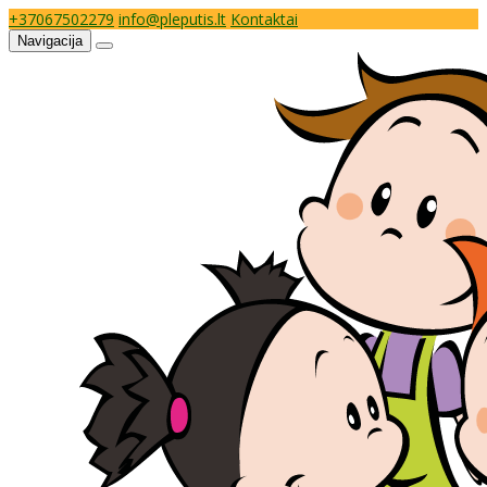
+37067502279
info@pleputis.lt
Kontaktai
Navigacija