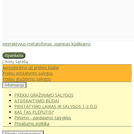
Interaktyvus metalofonas, pianinas kūdikiams
..
Į norų sąrašą
Apmokėjimo už prekes būdai
Prekių pristatymo sąlygos
Prekių grąžinimo sąlygos
Informacija
PREKIŲ GRĄŽINIMO SĄLYGOS
ATSISKAITYMO BŪDAI
PRISTATYMO LAIKAS IR SĄLYGOS 1-2 D.D
KAS TAS PLEPUTIS?
Pirkimo - pardavimo taisyklės
Privatumo politika
Klientų aptarnavimas