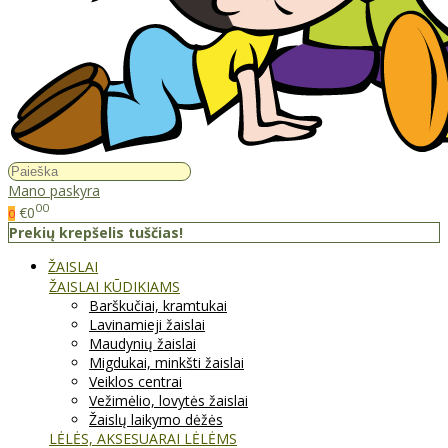
Mano paskyra
00
€0
0
Prekių krepšelis tuščias!
ŽAISLAI
ŽAISLAI KŪDIKIAMS
Barškučiai, kramtukai
Lavinamieji žaislai
Maudynių žaislai
Migdukai, minkšti žaislai
Veiklos centrai
Vežimėlio, lovytės žaislai
Žaislų laikymo dėžės
LĖLĖS, AKSESUARAI LĖLĖMS