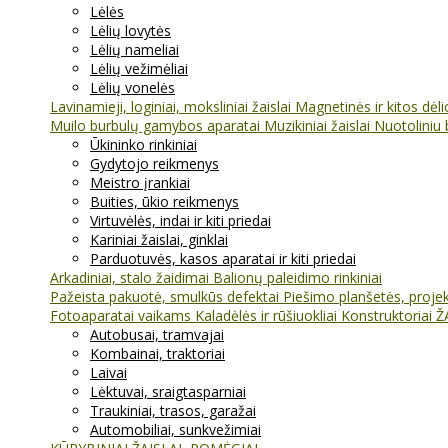
Lėlės
Lėlių lovytės
Lėlių nameliai
Lėlių vežimėliai
Lėlių vonelės
Lavinamieji, loginiai, moksliniai žaislai
Magnetinės ir kitos dėl
Muilo burbulų gamybos aparatai
Muzikiniai žaislai
Nuotoliniu 
Ūkininko rinkiniai
Gydytojo reikmenys
Meistro įrankiai
Buities, ūkio reikmenys
Virtuvėlės, indai ir kiti priedai
Kariniai žaislai, ginklai
Parduotuvės, kasos aparatai ir kiti priedai
Arkadiniai, stalo žaidimai
Balionų paleidimo rinkiniai
Pažeista pakuotė, smulkūs defektai
Piešimo planšetės, projekt
Fotoaparatai vaikams
Kaladėlės ir rūšiuokliai
Konstruktoriai
Ž
Autobusai, tramvajai
Kombainai, traktoriai
Laivai
Lėktuvai, sraigtasparniai
Traukiniai, trasos, garažai
Automobiliai, sunkvežimiai