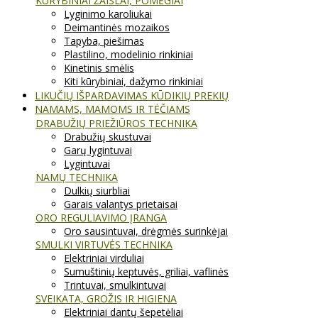
KŪRYBINIAI ŽAISLAI, POMĖGIAI
Lyginimo karoliukai
Deimantinės mozaikos
Tapyba, piešimas
Plastilino, modelinio rinkiniai
Kinetinis smėlis
Kiti kūrybiniai, dažymo rinkiniai
LIKUČIŲ IŠPARDAVIMAS KŪDIKIŲ PREKIŲ
NAMAMS, MAMOMS IR TĖČIAMS
DRABUŽIŲ PRIEŽIŪROS TECHNIKA
Drabužių skustuvai
Garų lygintuvai
Lygintuvai
NAMŲ TECHNIKA
Dulkių siurbliai
Garais valantys prietaisai
ORO REGULIAVIMO ĮRANGA
Oro sausintuvai, drėgmės surinkėjai
SMULKI VIRTUVĖS TECHNIKA
Elektriniai virduliai
Sumuštinių keptuvės, griliai, vaflinės
Trintuvai, smulkintuvai
SVEIKATA, GROŽIS IR HIGIENA
Elektriniai dantų šepetėliai