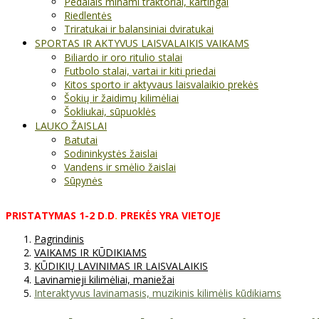
Pedalais minami traktoriai, kartingai
Riedlentės
Triratukai ir balansiniai dviratukai
SPORTAS IR AKTYVUS LAISVALAIKIS VAIKAMS
Biliardo ir oro ritulio stalai
Futbolo stalai, vartai ir kiti priedai
Kitos sporto ir aktyvaus laisvalaikio prekės
Šokių ir žaidimų kilimėliai
Šokliukai, sūpuoklės
LAUKO ŽAISLAI
Batutai
Sodininkystės žaislai
Vandens ir smėlio žaislai
Sūpynės
PRISTATYMAS
1-2
D
.
D
.
PREKĖS
YRA
VIETOJE
Pagrindinis
VAIKAMS IR KŪDIKIAMS
KŪDIKIŲ LAVINIMAS IR LAISVALAIKIS
Lavinamieji kilimėliai, maniežai
Interaktyvus lavinamasis, muzikinis kilimėlis kūdikiams