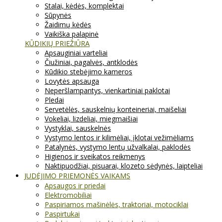
Stalai, kėdės, komplektai
Sūpynės
Žaidimų kėdės
Vaikiška palapinė
KŪDIKIŲ PRIEŽIŪRA
Apsauginiai varteliai
Čiužiniai, pagalvės, antklodės
Kūdikio stebėjimo kameros
Lovytės apsauga
Neperšlampantys, vienkartiniai paklotai
Pledai
Servetėlės, sauskelnių konteineriai, maišeliai
Vokeliai, lizdeliai, miegmaišiai
Vystyklai, sauskelnės
Vystymo lentos ir kilimėliai, įklotai vežimėliams
Patalynės, vystymo lentų užvalkalai, paklodės
Higienos ir sveikatos reikmenys
Naktipuodžiai, pisuarai, klozeto sėdynės, laipteliai
JUDĖJIMO PRIEMONĖS VAIKAMS
Apsaugos ir priedai
Elektromobiliai
Paspiriamos mašinėlės, traktoriai, motociklai
Paspirtukai