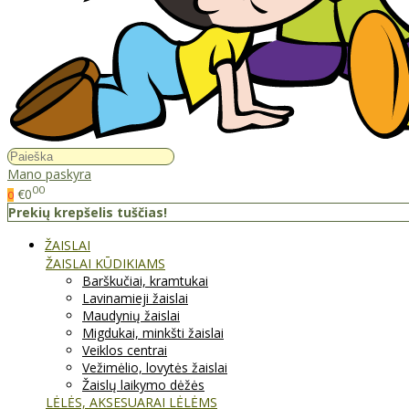
Mano paskyra
00
€0
0
Prekių krepšelis tuščias!
ŽAISLAI
ŽAISLAI KŪDIKIAMS
Barškučiai, kramtukai
Lavinamieji žaislai
Maudynių žaislai
Migdukai, minkšti žaislai
Veiklos centrai
Vežimėlio, lovytės žaislai
Žaislų laikymo dėžės
LĖLĖS, AKSESUARAI LĖLĖMS