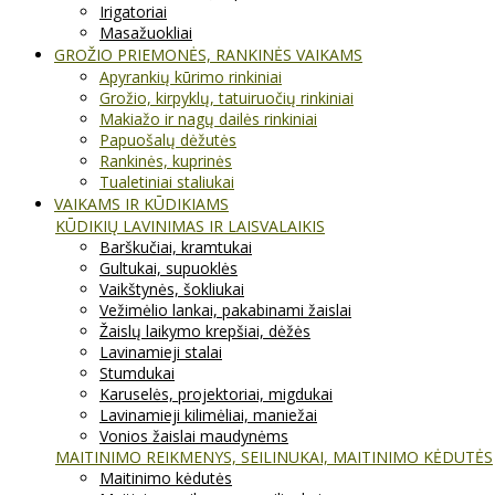
Irigatoriai
Masažuokliai
GROŽIO PRIEMONĖS, RANKINĖS VAIKAMS
Apyrankių kūrimo rinkiniai
Grožio, kirpyklų, tatuiruočių rinkiniai
Makiažo ir nagų dailės rinkiniai
Papuošalų dėžutės
Rankinės, kuprinės
Tualetiniai staliukai
VAIKAMS IR KŪDIKIAMS
KŪDIKIŲ LAVINIMAS IR LAISVALAIKIS
Barškučiai, kramtukai
Gultukai, supuoklės
Vaikštynės, šokliukai
Vežimėlio lankai, pakabinami žaislai
Žaislų laikymo krepšiai, dėžės
Lavinamieji stalai
Stumdukai
Karuselės, projektoriai, migdukai
Lavinamieji kilimėliai, maniežai
Vonios žaislai maudynėms
MAITINIMO REIKMENYS, SEILINUKAI, MAITINIMO KĖDUTĖS
Maitinimo kėdutės