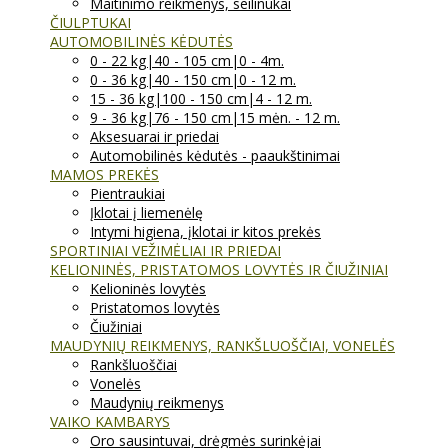
Maitinimo reikmenys, seilinukai
ČIULPTUKAI
AUTOMOBILINĖS KĖDUTĖS
0 - 22 kg|40 - 105 cm|0 - 4m.
0 - 36 kg|40 - 150 cm|0 - 12 m.
15 - 36 kg|100 - 150 cm|4 - 12 m.
9 - 36 kg|76 - 150 cm|15 mėn. - 12 m.
Aksesuarai ir priedai
Automobilinės kėdutės - paaukštinimai
MAMOS PREKĖS
Pientraukiai
Įklotai į liemenėlę
Intymi higiena, įklotai ir kitos prekės
SPORTINIAI VEŽIMĖLIAI IR PRIEDAI
KELIONINĖS, PRISTATOMOS LOVYTĖS IR ČIUŽINIAI
Kelioninės lovytės
Pristatomos lovytės
Čiužiniai
MAUDYNIŲ REIKMENYS, RANKŠLUOŠČIAI, VONELĖS
Rankšluoščiai
Vonelės
Maudynių reikmenys
VAIKO KAMBARYS
Oro sausintuvai, drėgmės surinkėjai