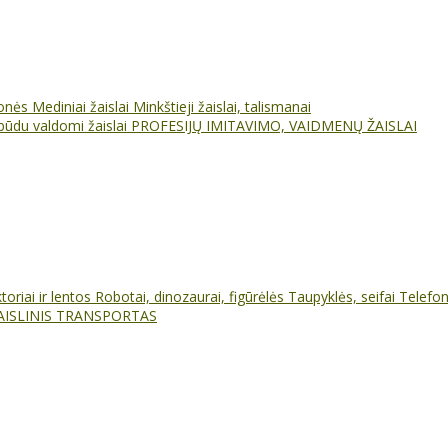
ionės
Mediniai žaislai
Minkštieji žaislai, talismanai
būdu valdomi žaislai
PROFESIJŲ IMITAVIMO, VAIDMENŲ ŽAISLAI
oriai ir lentos
Robotai, dinozaurai, figūrėlės
Taupyklės, seifai
Telefo
AISLINIS TRANSPORTAS