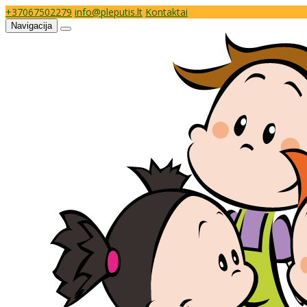
+37067502279
info@pleputis.lt
Kontaktai
Navigacija