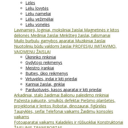
Lėlės
Lėlių lovytės
Lėlių nameliai
Lėlių vežimėliai
Lėlių vonelės
Lavinamieji, loginiai, moksliniai žaislai
Magnetinės ir kitos
dėlionės
Mediniai žaislai
Minkštieji žaislai, talismanai
Muilo burbulų gamybos aparatai
Muzikiniai žaislai
Nuotoliniu būdu valdomi žaislai
PROFESIJŲ IMITAVIMO,
VAIDMENŲ ŽAISLAI
Ūkininko rinkiniai
Gydytojo reikmenys
Meistro įrankiai
Buities, ūkio reikmenys
Virtuvėlės, indai ir kiti priedai
Kariniai žaislai, ginklai
Parduotuvės, kasos aparatai ir kiti priedai
Arkadiniai, stalo žaidimai
Balionų paleidimo rinkiniai
Pažeista pakuotė, smulkūs defektai
Piešimo planšetės,
projektoriai ir lentos
Robotai, dinozaurai, figūrėlės
Taupyklės, seifai
Telefonai vaikams
Žaidimų konsolės
vaikams
Fotoaparatai vaikams
Kaladėlės ir rūšiuokliai
Konstruktoriai
ŽAISLINIS TRANSPORTAS