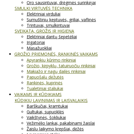
Oro sausintuvai, drėgmės surinkėjai
SMULKI VIRTUVĖS TECHNIKA
Elektriniai virduliai
Sumuštinių keptuvės, griliai, vaflinės
Trintuvai, smulkintuvai
SVEIKATA, GROŽIS IR HIGIENA
Elektriniai dantų šepetėliai
Irigatoriai
Masažuokliai
GROŽIO PRIEMONĖS, RANKINĖS VAIKAMS
Apyrankių kūrimo rinkiniai
Grožio, kirpyklų, tatuiruočių rinkiniai
Makiažo ir nagų dailės rinkiniai
Papuošalų dėžutės
Rankinės, kuprinės
Tualetiniai staliukai
VAIKAMS IR KŪDIKIAMS
KŪDIKIŲ LAVINIMAS IR LAISVALAIKIS
Barškučiai, kramtukai
Gultukai, supuoklės
Vaikštynės, šokliukai
Vežimėlio lankai, pakabinami žaislai
Žaislų laikymo krepšiai, dėžės