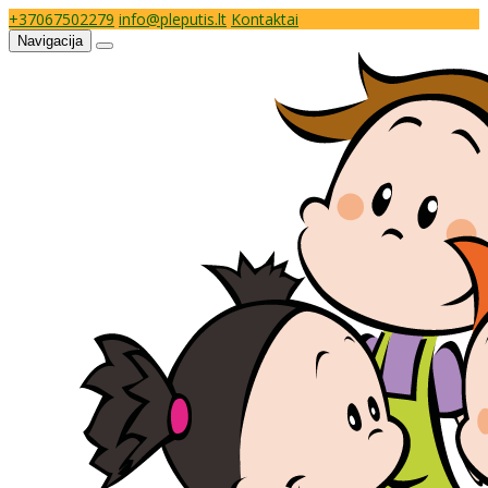
+37067502279
info@pleputis.lt
Kontaktai
Navigacija