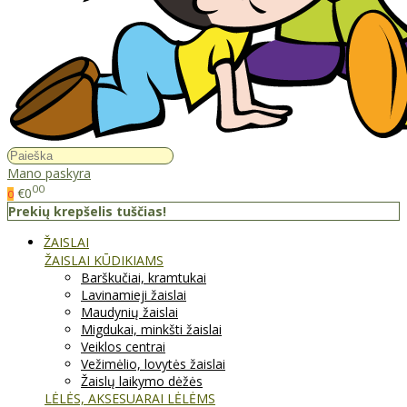
Mano paskyra
00
€0
0
Prekių krepšelis tuščias!
ŽAISLAI
ŽAISLAI KŪDIKIAMS
Barškučiai, kramtukai
Lavinamieji žaislai
Maudynių žaislai
Migdukai, minkšti žaislai
Veiklos centrai
Vežimėlio, lovytės žaislai
Žaislų laikymo dėžės
LĖLĖS, AKSESUARAI LĖLĖMS