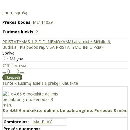
Į norų sąrašą
Prekės kodas:
ML111029
Turimas kiekis:
2
PRISTATYMAS 1-2 D.D. NEMOKAMAI atsiimkite Bičiulių 6,
Budrikai, Klaipėdos raj. VISA PRISTATYMO INFO <čia>
Spalva :
Mėlyna
69
€13
su PVM
Turite klausimų apie šią prekę?
Klauskite
3 x 4.65 € mokėkite dalimis be pabrangimo. Periodas 3 mėn.
Gamintojas:
MALPLAY
Prekės duomenys