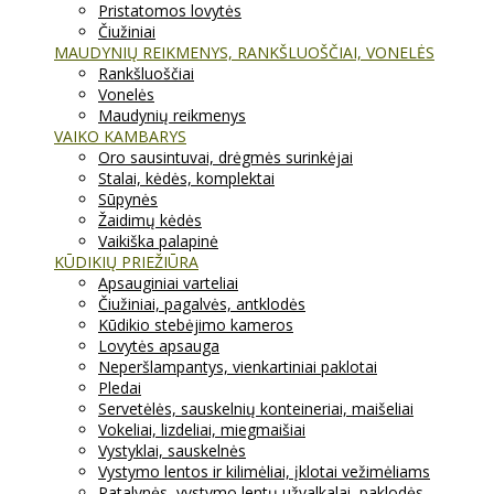
Pristatomos lovytės
Čiužiniai
MAUDYNIŲ REIKMENYS, RANKŠLUOŠČIAI, VONELĖS
Rankšluoščiai
Vonelės
Maudynių reikmenys
VAIKO KAMBARYS
Oro sausintuvai, drėgmės surinkėjai
Stalai, kėdės, komplektai
Sūpynės
Žaidimų kėdės
Vaikiška palapinė
KŪDIKIŲ PRIEŽIŪRA
Apsauginiai varteliai
Čiužiniai, pagalvės, antklodės
Kūdikio stebėjimo kameros
Lovytės apsauga
Neperšlampantys, vienkartiniai paklotai
Pledai
Servetėlės, sauskelnių konteineriai, maišeliai
Vokeliai, lizdeliai, miegmaišiai
Vystyklai, sauskelnės
Vystymo lentos ir kilimėliai, įklotai vežimėliams
Patalynės, vystymo lentų užvalkalai, paklodės