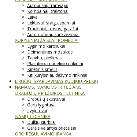
Autobusai, tramvajai
Kombainai, traktoriai
Laivai
Lėktuvai, sraigtasparniai
Traukiniai, trasos, garažai
Automobiliai, sunkvežimiai
KŪRYBINIAI ŽAISLAI, POMĖGIAI
Lyginimo karoliukai
Deimantinės mozaikos
Tapyba, piešimas
Plastilino, modelinio rinkiniai
Kinetinis smėlis
Kiti kūrybiniai, dažymo rinkiniai
LIKUČIŲ IŠPARDAVIMAS KŪDIKIŲ PREKIŲ
NAMAMS, MAMOMS IR TĖČIAMS
DRABUŽIŲ PRIEŽIŪROS TECHNIKA
Drabužių skustuvai
Garų lygintuvai
Lygintuvai
NAMŲ TECHNIKA
Dulkių siurbliai
Garais valantys prietaisai
ORO REGULIAVIMO ĮRANGA