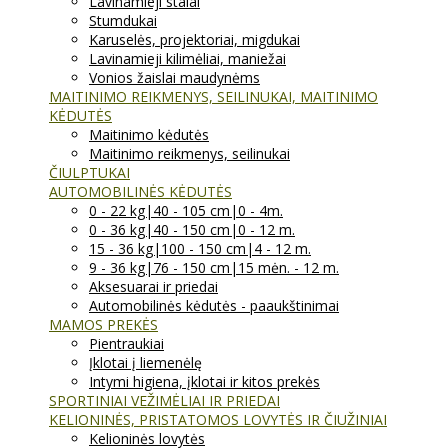
Lavinamieji stalai
Stumdukai
Karuselės, projektoriai, migdukai
Lavinamieji kilimėliai, maniežai
Vonios žaislai maudynėms
MAITINIMO REIKMENYS, SEILINUKAI, MAITINIMO
KĖDUTĖS
Maitinimo kėdutės
Maitinimo reikmenys, seilinukai
ČIULPTUKAI
AUTOMOBILINĖS KĖDUTĖS
0 - 22 kg|40 - 105 cm|0 - 4m.
0 - 36 kg|40 - 150 cm|0 - 12 m.
15 - 36 kg|100 - 150 cm|4 - 12 m.
9 - 36 kg|76 - 150 cm|15 mėn. - 12 m.
Aksesuarai ir priedai
Automobilinės kėdutės - paaukštinimai
MAMOS PREKĖS
Pientraukiai
Įklotai į liemenėlę
Intymi higiena, įklotai ir kitos prekės
SPORTINIAI VEŽIMĖLIAI IR PRIEDAI
KELIONINĖS, PRISTATOMOS LOVYTĖS IR ČIUŽINIAI
Kelioninės lovytės