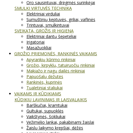
Oro sausintuvai, drėgmės surinkėjai
SMULKI VIRTUVĖS TECHNIKA
Elektriniai virduliai
Sumuštinių keptuvės, griliai, vaflinės
Trintuvai, smulkintuvai
SVEIKATA, GROŽIS IR HIGIENA
Elektriniai dantų šepetėliai
Irigatoriai
Masažuokliai
GROŽIO PRIEMONĖS, RANKINĖS VAIKAMS
Apyrankių kūrimo rinkiniai
Grožio, kirpyklų, tatuiruočių rinkiniai
Makiažo ir nagų dailės rinkiniai
Papuošalų dėžutės
Rankinės, kuprinės
Tualetiniai staliukai
VAIKAMS IR KŪDIKIAMS
KŪDIKIŲ LAVINIMAS IR LAISVALAIKIS
Barškučiai, kramtukai
Gultukai, supuoklės
Vaikštynės, šokliukai
Vežimėlio lankai, pakabinami žaislai
Žaislų laikymo krepšiai, dėžės