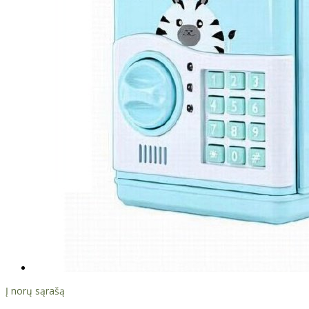
Į norų sąrašą