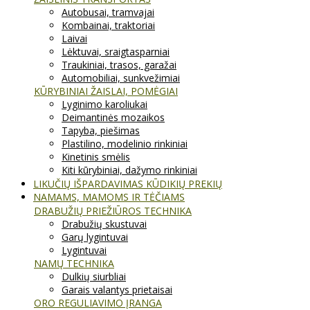
Autobusai, tramvajai
Kombainai, traktoriai
Laivai
Lėktuvai, sraigtasparniai
Traukiniai, trasos, garažai
Automobiliai, sunkvežimiai
KŪRYBINIAI ŽAISLAI, POMĖGIAI
Lyginimo karoliukai
Deimantinės mozaikos
Tapyba, piešimas
Plastilino, modelinio rinkiniai
Kinetinis smėlis
Kiti kūrybiniai, dažymo rinkiniai
LIKUČIŲ IŠPARDAVIMAS KŪDIKIŲ PREKIŲ
NAMAMS, MAMOMS IR TĖČIAMS
DRABUŽIŲ PRIEŽIŪROS TECHNIKA
Drabužių skustuvai
Garų lygintuvai
Lygintuvai
NAMŲ TECHNIKA
Dulkių siurbliai
Garais valantys prietaisai
ORO REGULIAVIMO ĮRANGA