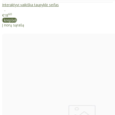
Interaktyvi vaikiška taupyklė seifas
..
60
€18
Į krepšelį
Į norų sąrašą