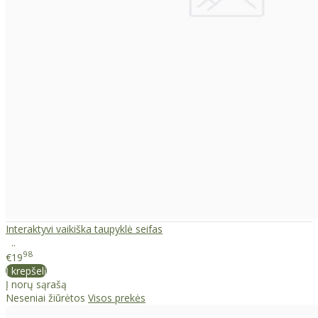
Interaktyvi vaikiška taupyklė seifas
..
98
€19
Į krepšelį
Į norų sąrašą
Neseniai žiūrėtos
Visos prekės