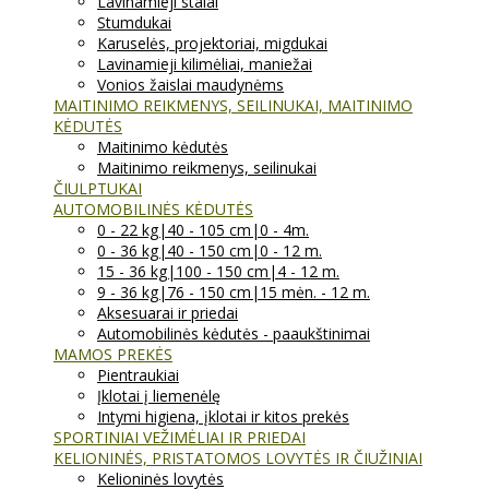
Lavinamieji stalai
Stumdukai
Karuselės, projektoriai, migdukai
Lavinamieji kilimėliai, maniežai
Vonios žaislai maudynėms
MAITINIMO REIKMENYS, SEILINUKAI, MAITINIMO
KĖDUTĖS
Maitinimo kėdutės
Maitinimo reikmenys, seilinukai
ČIULPTUKAI
AUTOMOBILINĖS KĖDUTĖS
0 - 22 kg|40 - 105 cm|0 - 4m.
0 - 36 kg|40 - 150 cm|0 - 12 m.
15 - 36 kg|100 - 150 cm|4 - 12 m.
9 - 36 kg|76 - 150 cm|15 mėn. - 12 m.
Aksesuarai ir priedai
Automobilinės kėdutės - paaukštinimai
MAMOS PREKĖS
Pientraukiai
Įklotai į liemenėlę
Intymi higiena, įklotai ir kitos prekės
SPORTINIAI VEŽIMĖLIAI IR PRIEDAI
KELIONINĖS, PRISTATOMOS LOVYTĖS IR ČIUŽINIAI
Kelioninės lovytės