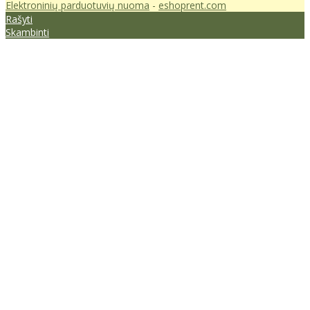
Elektroninių parduotuvių nuoma
-
eshoprent.com
Rašyti
Skambinti