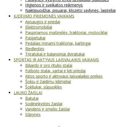
Higienos ir sveikatos reikmenys
Naktipuodžiai, pisuarai, klozeto sėdynės, laipteliai
JUDĖJIMO PRIEMONĖS VAIKAMS
Apsaugos ir priedai
Elektromobiliai
Paspiriamos mašinėlės, traktoriai, motociklai
Paspirtukai
Pedalais minami traktoriai, kartingai
Riedlentės
Triratukai ir balansiniai dviratukai
SPORTAS IR AKTYVUS LAISVALAIKIS VAIKAMS
Biliardo ir oro ritulio stalai
Futbolo stalai, vartai ir kiti priedai
Kitos sporto ir aktyvaus laisvalaikio prekės
Šokių ir žaidimų kilimėliai
Šokliukai, sūpuoklės
LAUKO ŽAISLAI
Batutai
Sodininkystės žaislai
Vandens ir smėlio žaislai
Sūpynės