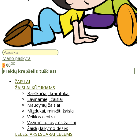
Mano paskyra
00
€0
0
Prekių krepšelis tuščias!
ŽAISLAI
ŽAISLAI KŪDIKIAMS
Barškučiai, kramtukai
Lavinamieji žaislai
Maudynių žaislai
Migdukai, minkšti žaislai
Veiklos centrai
Vežimėlio, lovytės žaislai
Žaislų laikymo dėžės
LĖLĖS, AKSESUARAI LĖLĖMS