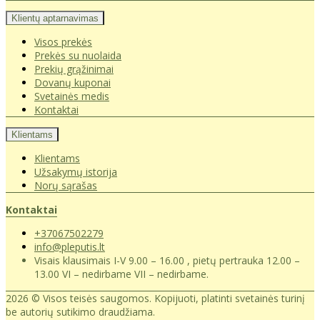
Klientų aptarnavimas
Visos prekės
Prekės su nuolaida
Prekių grąžinimai
Dovanų kuponai
Svetainės medis
Kontaktai
Klientams
Klientams
Užsakymų istorija
Norų sąrašas
Kontaktai
+37067502279
info@pleputis.lt
Visais klausimais I-V 9.00 – 16.00 , pietų pertrauka 12.00 –
13.00 VI – nedirbame VII – nedirbame.
2026 © Visos teisės saugomos. Kopijuoti, platinti svetainės turinį
be autorių sutikimo draudžiama.