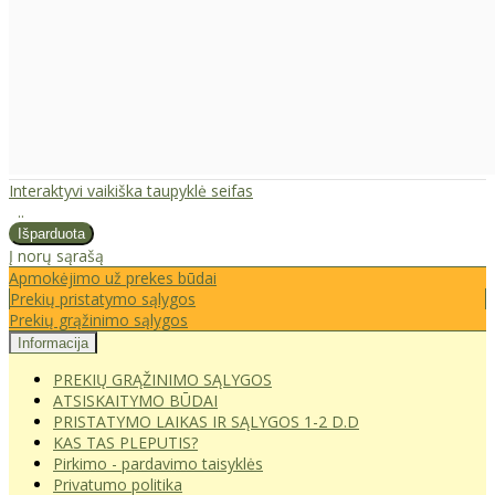
Interaktyvi vaikiška taupyklė seifas
..
Į norų sąrašą
Apmokėjimo už prekes būdai
Prekių pristatymo sąlygos
Prekių grąžinimo sąlygos
Informacija
PREKIŲ GRĄŽINIMO SĄLYGOS
ATSISKAITYMO BŪDAI
PRISTATYMO LAIKAS IR SĄLYGOS 1-2 D.D
KAS TAS PLEPUTIS?
Pirkimo - pardavimo taisyklės
Privatumo politika