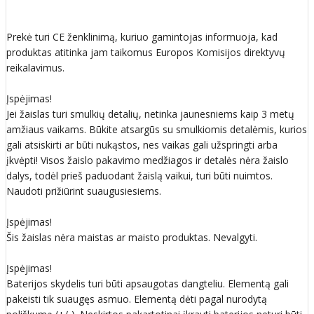
Prekė turi CE ženklinimą, kuriuo gamintojas informuoja, kad
produktas atitinka jam taikomus Europos Komisijos direktyvų
reikalavimus.
Įspėjimas!
Jei žaislas turi smulkių detalių, netinka jaunesniems kaip 3 metų
amžiaus vaikams. Būkite atsargūs su smulkiomis detalėmis, kurios
gali atsiskirti ar būti nukąstos, nes vaikas gali užspringti arba
įkvėpti! Visos žaislо pakavimo medžiagos ir detalės nėra žaislo
dalys, todėl prieš paduodant žaislą vaikui, turi būti nuimtos.
Naudoti prižiūrint suaugusiesiems.
Įspėjimas!
Šis žaislas nėra maistas ar maisto produktas. Nevalgyti.
Įspėjimas!
Baterijos skydelis turi būti apsaugotas dangteliu. Elementą gali
pakeisti tik suaugęs asmuo. Elementą dėti pagal nurodytą