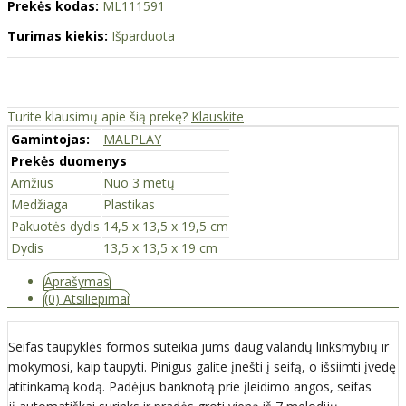
Prekės kodas:
ML111591
Turimas kiekis:
Išparduota
Turite klausimų apie šią prekę?
Klauskite
Gamintojas:
MALPLAY
Prekės duomenys
Amžius
Nuo 3 metų
Medžiaga
Plastikas
Pakuotės dydis
14,5 x 13,5 x 19,5 cm
Dydis
13,5 x 13,5 x 19 cm
Aprašymas
(0) Atsiliepimai
Seifas taupyklės formos suteikia jums daug valandų linksmybių ir
mokymosi, kaip taupyti. Pinigus galite įnešti į seifą, o išsiimti įvedę
atitinkamą kodą. Padėjus banknotą prie įleidimo angos, seifas