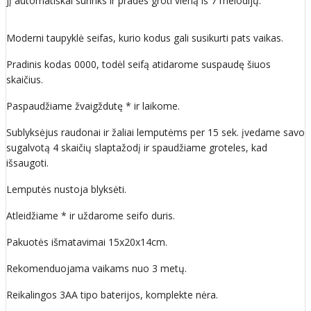
jį automatiškai surinks ir pradės groti vieną iš 7 melodijų.
Moderni taupyklė seifas, kurio kodus gali susikurti pats vaikas.
Pradinis kodas 0000, todėl seifą atidarome suspaudę šiuos
skaičius.
Paspaudžiame žvaigždutę * ir laikome.
Sublyksėjus raudonai ir žaliai lemputėms per 15 sek. įvedame savo
sugalvotą 4 skaičių slaptažodį ir spaudžiame groteles, kad
išsaugoti.
Lemputės nustoja blyksėti.
Atleidžiame * ir uždarome seifo duris.
Pakuotės išmatavimai 15x20x14cm.
Rekomenduojama vaikams nuo 3 metų.
Reikalingos 3AA tipo baterijos, komplekte nėra.