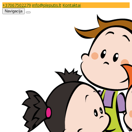
+37067502279
info@pleputis.lt
Kontaktai
Navigacija