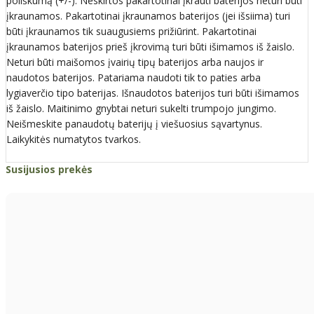
poliškumą (+/-). Neskirtos pakartotinai įkrauti baterijos neturi būti
įkraunamos. Pakartotinai įkraunamos baterijos (jei išsiima) turi
būti įkraunamos tik suaugusiems prižiūrint. Pakartotinai
įkraunamos baterijos prieš įkrovimą turi būti išimamos iš žaislo.
Neturi būti maišomos įvairių tipų baterijos arba naujos ir
naudotos baterijos. Patariama naudoti tik to paties arba
lygiaverčio tipo baterijas. Išnaudotos baterijos turi būti išimamos
iš žaislo. Maitinimo gnybtai neturi sukelti trumpojo jungimo.
Neišmeskite panaudotų baterijų į viešuosius sąvartynus.
Laikykitės numatytos tvarkos.
Susijusios prekės