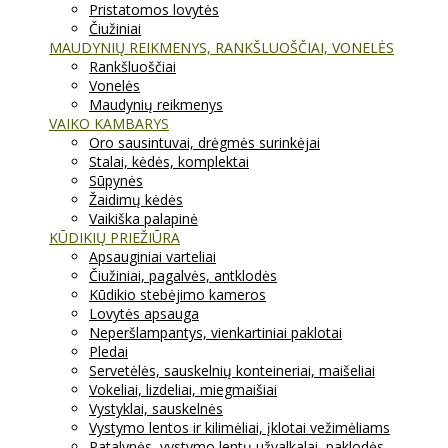
Pristatomos lovytės
Čiužiniai
MAUDYNIŲ REIKMENYS, RANKŠLUOŠČIAI, VONELĖS
Rankšluoščiai
Vonelės
Maudynių reikmenys
VAIKO KAMBARYS
Oro sausintuvai, drėgmės surinkėjai
Stalai, kėdės, komplektai
Sūpynės
Žaidimų kėdės
Vaikiška palapinė
KŪDIKIŲ PRIEŽIŪRA
Apsauginiai varteliai
Čiužiniai, pagalvės, antklodės
Kūdikio stebėjimo kameros
Lovytės apsauga
Neperšlampantys, vienkartiniai paklotai
Pledai
Servetėlės, sauskelnių konteineriai, maišeliai
Vokeliai, lizdeliai, miegmaišiai
Vystyklai, sauskelnės
Vystymo lentos ir kilimėliai, įklotai vežimėliams
Patalynės, vystymo lentų užvalkalai, paklodės