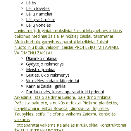
Lėlės
Lėlių lovytės
Lėlių nameliai
Lėlių vežimėliai
Lėlių vonelės
Lavinamieji, loginiai, moksliniai žaislai
Magnetinės ir kitos
dėlionės
Mediniai žaislai
Minkštieji žaislai, talismanai
Muilo burbulų gamybos aparatai
Muzikiniai žaislai
Nuotoliniu būdu valdomi žaislai
PROFESIJŲ IMITAVIMO,
VAIDMENŲ ŽAISLAI
Ūkininko rinkiniai
Gydytojo reikmenys
Meistro įrankiai
Buities, ūkio reikmenys
Virtuvėlės, indai ir kiti priedai
Kariniai žaislai, ginklai
Parduotuvės, kasos aparatai ir kiti priedai
Arkadiniai, stalo žaidimai
Balionų paleidimo rinkiniai
Pažeista pakuotė, smulkūs defektai
Piešimo planšetės,
projektoriai ir lentos
Robotai, dinozaurai, figūrėlės
Taupyklės, seifai
Telefonai vaikams
Žaidimų konsolės
vaikams
Fotoaparatai vaikams
Kaladėlės ir rūšiuokliai
Konstruktoriai
ŽAISLINIS TRANSPORTAS