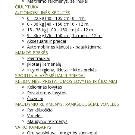
Maitinimo reikmenys, seilinukai
ČIULPTUKAI
AUTOMOBILINĖS KĖDUTĖS
0 - 22 kg|40 - 105 cm|0 - 4m.
0 - 36 kg|40 - 150 cm|0 - 12 m.
15 - 36 kg|100 - 150 cm|4 - 12 m.
9 - 36 kg|76 - 150 cm|15 mėn. - 12 m.
Aksesuarai ir priedai
Automobilinės kėdutės - paaukštinimai
MAMOS PREKĖS
Pientraukiai
Įklotai į liemenėlę
Intymi higiena, įklotai ir kitos prekės
SPORTINIAI VEŽIMĖLIAI IR PRIEDAI
KELIONINĖS, PRISTATOMOS LOVYTĖS IR ČIUŽINIAI
Kelioninės lovytės
Pristatomos lovytės
Čiužiniai
MAUDYNIŲ REIKMENYS, RANKŠLUOŠČIAI, VONELĖS
Rankšluoščiai
Vonelės
Maudynių reikmenys
VAIKO KAMBARYS
Oro sausintuvai, drėgmės surinkėjai