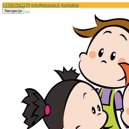
+37067502279
info@pleputis.lt
Kontaktai
Navigacija