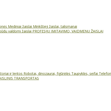
ionės
Mediniai žaislai
Minkštieji žaislai, talismanai
būdu valdomi žaislai
PROFESIJŲ IMITAVIMO, VAIDMENŲ ŽAISLAI
oriai ir lentos
Robotai, dinozaurai, figūrėlės
Taupyklės, seifai
Telefo
AISLINIS TRANSPORTAS