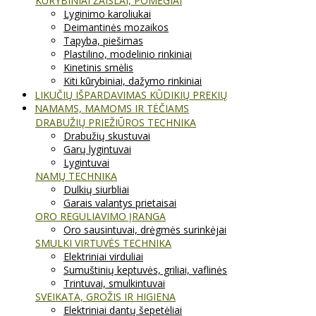
KŪRYBINIAI ŽAISLAI, POMĖGIAI
Lyginimo karoliukai
Deimantinės mozaikos
Tapyba, piešimas
Plastilino, modelinio rinkiniai
Kinetinis smėlis
Kiti kūrybiniai, dažymo rinkiniai
LIKUČIŲ IŠPARDAVIMAS KŪDIKIŲ PREKIŲ
NAMAMS, MAMOMS IR TĖČIAMS
DRABUŽIŲ PRIEŽIŪROS TECHNIKA
Drabužių skustuvai
Garų lygintuvai
Lygintuvai
NAMŲ TECHNIKA
Dulkių siurbliai
Garais valantys prietaisai
ORO REGULIAVIMO ĮRANGA
Oro sausintuvai, drėgmės surinkėjai
SMULKI VIRTUVĖS TECHNIKA
Elektriniai virduliai
Sumuštinių keptuvės, griliai, vaflinės
Trintuvai, smulkintuvai
SVEIKATA, GROŽIS IR HIGIENA
Elektriniai dantų šepetėliai