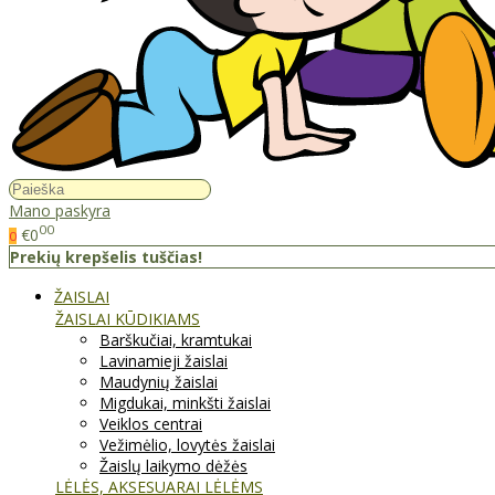
Mano paskyra
00
€0
0
Prekių krepšelis tuščias!
ŽAISLAI
ŽAISLAI KŪDIKIAMS
Barškučiai, kramtukai
Lavinamieji žaislai
Maudynių žaislai
Migdukai, minkšti žaislai
Veiklos centrai
Vežimėlio, lovytės žaislai
Žaislų laikymo dėžės
LĖLĖS, AKSESUARAI LĖLĖMS