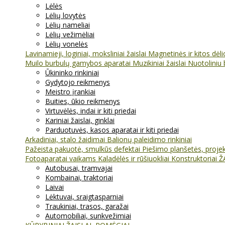
Lėlės
Lėlių lovytės
Lėlių nameliai
Lėlių vežimėliai
Lėlių vonelės
Lavinamieji, loginiai, moksliniai žaislai
Magnetinės ir kitos dėl
Muilo burbulų gamybos aparatai
Muzikiniai žaislai
Nuotoliniu 
Ūkininko rinkiniai
Gydytojo reikmenys
Meistro įrankiai
Buities, ūkio reikmenys
Virtuvėlės, indai ir kiti priedai
Kariniai žaislai, ginklai
Parduotuvės, kasos aparatai ir kiti priedai
Arkadiniai, stalo žaidimai
Balionų paleidimo rinkiniai
Pažeista pakuotė, smulkūs defektai
Piešimo planšetės, projekt
Fotoaparatai vaikams
Kaladėlės ir rūšiuokliai
Konstruktoriai
Ž
Autobusai, tramvajai
Kombainai, traktoriai
Laivai
Lėktuvai, sraigtasparniai
Traukiniai, trasos, garažai
Automobiliai, sunkvežimiai