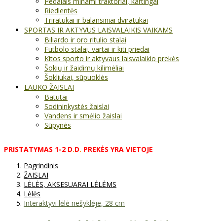
Pedalais minami traktoriai, kartingai
Riedlentės
Triratukai ir balansiniai dviratukai
SPORTAS IR AKTYVUS LAISVALAIKIS VAIKAMS
Biliardo ir oro ritulio stalai
Futbolo stalai, vartai ir kiti priedai
Kitos sporto ir aktyvaus laisvalaikio prekės
Šokių ir žaidimų kilimėliai
Šokliukai, sūpuoklės
LAUKO ŽAISLAI
Batutai
Sodininkystės žaislai
Vandens ir smėlio žaislai
Sūpynės
PRISTATYMAS
1-2
D
.
D
.
PREKĖS
YRA
VIETOJE
Pagrindinis
ŽAISLAI
LĖLĖS, AKSESUARAI LĖLĖMS
Lėlės
Interaktyvi lėlė nešyklėje, 28 cm