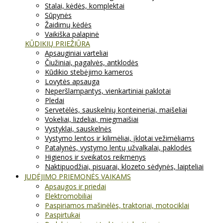
Stalai, kėdės, komplektai
Sūpynės
Žaidimų kėdės
Vaikiška palapinė
KŪDIKIŲ PRIEŽIŪRA
Apsauginiai varteliai
Čiužiniai, pagalvės, antklodės
Kūdikio stebėjimo kameros
Lovytės apsauga
Neperšlampantys, vienkartiniai paklotai
Pledai
Servetėlės, sauskelnių konteineriai, maišeliai
Vokeliai, lizdeliai, miegmaišiai
Vystyklai, sauskelnės
Vystymo lentos ir kilimėliai, įklotai vežimėliams
Patalynės, vystymo lentų užvalkalai, paklodės
Higienos ir sveikatos reikmenys
Naktipuodžiai, pisuarai, klozeto sėdynės, laipteliai
JUDĖJIMO PRIEMONĖS VAIKAMS
Apsaugos ir priedai
Elektromobiliai
Paspiriamos mašinėlės, traktoriai, motociklai
Paspirtukai