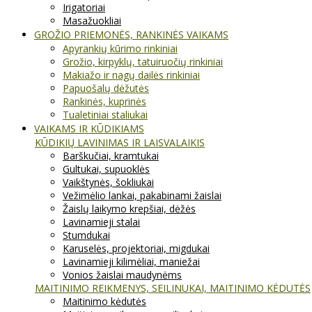
Irigatoriai
Masažuokliai
GROŽIO PRIEMONĖS, RANKINĖS VAIKAMS
Apyrankių kūrimo rinkiniai
Grožio, kirpyklų, tatuiruočių rinkiniai
Makiažo ir nagų dailės rinkiniai
Papuošalų dėžutės
Rankinės, kuprinės
Tualetiniai staliukai
VAIKAMS IR KŪDIKIAMS
KŪDIKIŲ LAVINIMAS IR LAISVALAIKIS
Barškučiai, kramtukai
Gultukai, supuoklės
Vaikštynės, šokliukai
Vežimėlio lankai, pakabinami žaislai
Žaislų laikymo krepšiai, dėžės
Lavinamieji stalai
Stumdukai
Karuselės, projektoriai, migdukai
Lavinamieji kilimėliai, maniežai
Vonios žaislai maudynėms
MAITINIMO REIKMENYS, SEILINUKAI, MAITINIMO KĖDUTĖS
Maitinimo kėdutės