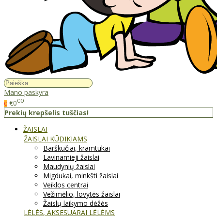
Mano paskyra
00
€0
0
Prekių krepšelis tuščias!
ŽAISLAI
ŽAISLAI KŪDIKIAMS
Barškučiai, kramtukai
Lavinamieji žaislai
Maudynių žaislai
Migdukai, minkšti žaislai
Veiklos centrai
Vežimėlio, lovytės žaislai
Žaislų laikymo dėžės
LĖLĖS, AKSESUARAI LĖLĖMS