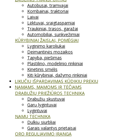
Autobusai, tramvajai
Kombainai, traktoriai
Laivai
Lėktuvai, sraigtasparniai
Traukiniai, trasos, garažai
Automobiliai, sunkvežimiai
KŪRYBINIAI ŽAISLAI, POMĖGIAI
Lyginimo karoliukai
Deimantinės mozaikos
Tapyba, piešimas
Plastilino, modelinio rinkiniai
Kinetinis smėlis
Kiti kūrybiniai, dažymo rinkiniai
LIKUČIŲ IŠPARDAVIMAS KŪDIKIŲ PREKIŲ
NAMAMS, MAMOMS IR TĖČIAMS
DRABUŽIŲ PRIEŽIŪROS TECHNIKA
Drabužių skustuvai
Garų lygintuvai
Lygintuvai
NAMŲ TECHNIKA
Dulkių siurbliai
Garais valantys prietaisai
ORO REGULIAVIMO ĮRANGA