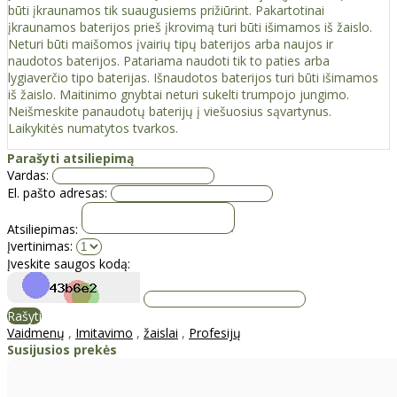
būti įkraunamos tik suaugusiems prižiūrint. Pakartotinai
įkraunamos baterijos prieš įkrovimą turi būti išimamos iš žaislo.
Neturi būti maišomos įvairių tipų baterijos arba naujos ir
naudotos baterijos. Patariama naudoti tik to paties arba
lygiaverčio tipo baterijas. Išnaudotos baterijos turi būti išimamos
iš žaislo. Maitinimo gnybtai neturi sukelti trumpojo jungimo.
Neišmeskite panaudotų baterijų į viešuosius sąvartynus.
Laikykitės numatytos tvarkos.
Parašyti atsiliepimą
Vardas:
El. pašto adresas:
Atsiliepimas:
Įvertinimas:
Įveskite saugos kodą:
Rašyti
Vaidmenų
,
Imitavimo
,
žaislai
,
Profesijų
Susijusios prekės