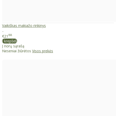
Vaikiškas makiažo rinkinys
..
88
€21
Į krepšelį
Į norų sąrašą
Neseniai žiūrėtos
Visos prekės