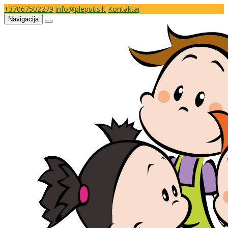
+37067502279
info@pleputis.lt
Kontaktai
Navigacija