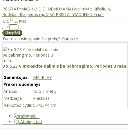
PRISTATYMAS 1-2 D.D. NEMOKAMAI atsiimkite Bičiulių 6,
Budrikai, Klaipėdos raj. VISA PRISTATYMO INFO <čia>
39
€15
su PVM
Turite klausimų apie šią prekę?
Klauskite
3 x 5.23 € mokėkite dalimis be pabrangimo. Periodas 3 mėn.
Gamintojas:
MALPLAY
Prekės duomenys
Amžius
Nuo 3 metų
Medžiaga
Plastikas
Pakuotės dydis
55×33×4 cm
Aprašymas
(0) Atsiliepimai