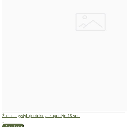
Žaislinis gydytojo rinkinys kuprinėje 18 vnt.
..