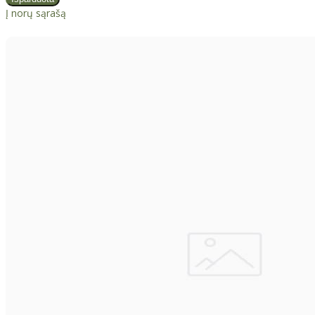
Į norų sąrašą