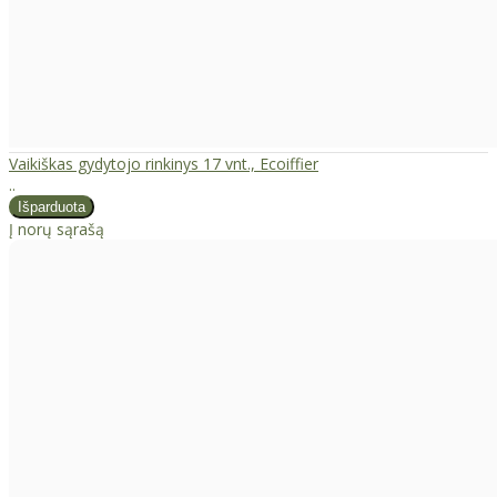
Vaikiškas gydytojo rinkinys 17 vnt., Ecoiffier
..
Į norų sąrašą