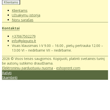
Klientams
Klientams
Užsakymų istorija
Norų sąrašas
Kontaktai
+37067502279
info@pleputis.lt
Visais klausimais I-V 9.00 – 16.00 , pietų pertrauka 12.00 –
13.00 VI – nedirbame VII – nedirbame.
2026 © Visos teisės saugomos. Kopijuoti, platinti svetainės turinį
be autorių sutikimo draudžiama.
Elektroninių parduotuvių nuoma
-
eshoprent.com
Rašyti
Skambinti