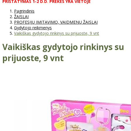
PRISTATYMAS
1-2
D
.
D
.
PREKĖS
YRA
VIETOJE
Pagrindinis
ŽAISLAI
PROFESIJŲ IMITAVIMO, VAIDMENŲ ŽAISLAI
Gydytojo reikmenys
Vaikiškas gydytojo rinkinys su prijuoste, 9 vnt
Vaikiškas gydytojo rinkinys su
prijuoste, 9 vnt