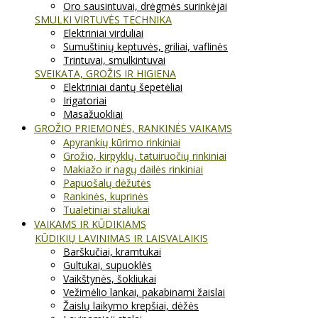
Oro sausintuvai, drėgmės surinkėjai
SMULKI VIRTUVĖS TECHNIKA
Elektriniai virduliai
Sumuštinių keptuvės, griliai, vaflinės
Trintuvai, smulkintuvai
SVEIKATA, GROŽIS IR HIGIENA
Elektriniai dantų šepetėliai
Irigatoriai
Masažuokliai
GROŽIO PRIEMONĖS, RANKINĖS VAIKAMS
Apyrankių kūrimo rinkiniai
Grožio, kirpyklų, tatuiruočių rinkiniai
Makiažo ir nagų dailės rinkiniai
Papuošalų dėžutės
Rankinės, kuprinės
Tualetiniai staliukai
VAIKAMS IR KŪDIKIAMS
KŪDIKIŲ LAVINIMAS IR LAISVALAIKIS
Barškučiai, kramtukai
Gultukai, supuoklės
Vaikštynės, šokliukai
Vežimėlio lankai, pakabinami žaislai
Žaislų laikymo krepšiai, dėžės