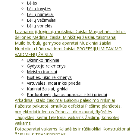
Lėlės
Lėlių lovytės
Lėlių nameliai
Lėlių vežimėliai
Lėlių vonelės
Lavinamieji, loginiai, moksliniai žaislai
Magnetinės ir kitos
dėlionės
Mediniai žaislai
Minkštieji žaislai, talismanai
Muilo burbulų gamybos aparatai
Muzikiniai žaislai
Nuotoliniu būdu valdomi žaislai
PROFESIJŲ IMITAVIMO,
VAIDMENŲ ŽAISLAI
Ūkininko rinkiniai
Gydytojo reikmenys
Meistro įrankiai
Buities, ūkio reikmenys
Virtuvėlės, indai ir kiti priedai
Kariniai žaislai, ginklai
Parduotuvės, kasos aparatai ir kiti priedai
Arkadiniai, stalo žaidimai
Balionų paleidimo rinkiniai
Pažeista pakuotė, smulkūs defektai
Piešimo planšetės,
projektoriai ir lentos
Robotai, dinozaurai, figūrėlės
Taupyklės, seifai
Telefonai vaikams
Žaidimų konsolės
vaikams
Fotoaparatai vaikams
Kaladėlės ir rūšiuokliai
Konstruktoriai
ŽAISLINIS TRANSPORTAS