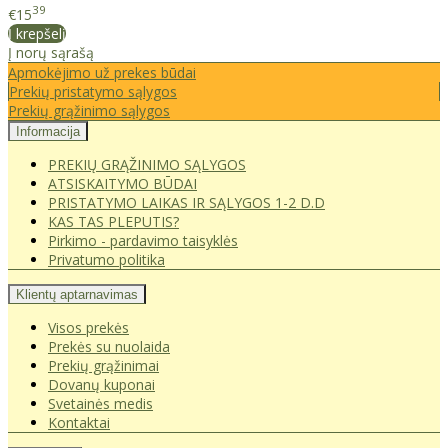
39
€15
Į krepšelį
Į norų sąrašą
Apmokėjimo už prekes būdai
Prekių pristatymo sąlygos
Prekių grąžinimo sąlygos
Informacija
PREKIŲ GRĄŽINIMO SĄLYGOS
ATSISKAITYMO BŪDAI
PRISTATYMO LAIKAS IR SĄLYGOS 1-2 D.D
KAS TAS PLEPUTIS?
Pirkimo - pardavimo taisyklės
Privatumo politika
Klientų aptarnavimas
Visos prekės
Prekės su nuolaida
Prekių grąžinimai
Dovanų kuponai
Svetainės medis
Kontaktai