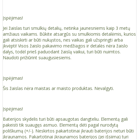
Įspėjimas!
Jei žaislas turi smulkių detalių, netinka jaunesniems kaip 3 metų
amžiaus vaikams. Būkite atsargūs su smulkiomis detalėmis, kurios
gali atsiskirti ar būti nukąstos, nes vaikas gali užspringti arba
įkvėpti! Visos žaislо pakavimo medžiagos ir detalės nėra žaislo
dalys, todėl prieš paduodant žaislą vaikui, turi būti nuimtos.
Naudoti prižiūrint suaugusiesiems.
Įspėjimas!
Šis žaislas nėra maistas ar maisto produktas. Nevalgyti.
Įspėjimas!
Baterijos skydelis turi būti apsaugotas dangteliu. Elementą gali
pakeisti tik suaugęs asmuo. Elementą dėti pagal nurodytą
poliškumą (+/-). Neskirtos pakartotinai įkrauti baterijos neturi būti
įkraunamos. Pakartotinai įkraunamos baterijos (jei išsiima) turi