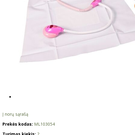
Į norų sąrašą
Prekės kodas:
ML103054
Turimas kiekis:
2