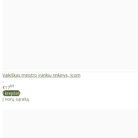
Vaikiškas meistro įrankių rinkinys, Icom
..
89
€17
Į krepšelį
Į norų sąrašą