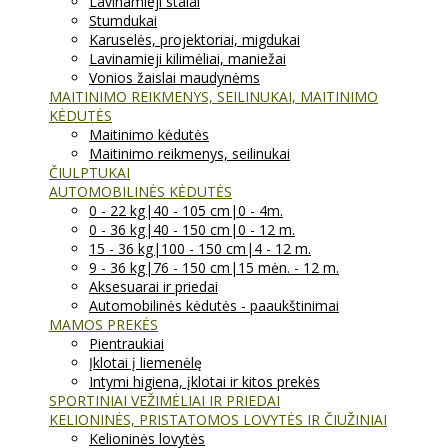
Lavinamieji stalai
Stumdukai
Karuselės, projektoriai, migdukai
Lavinamieji kilimėliai, maniežai
Vonios žaislai maudynėms
MAITINIMO REIKMENYS, SEILINUKAI, MAITINIMO
KĖDUTĖS
Maitinimo kėdutės
Maitinimo reikmenys, seilinukai
ČIULPTUKAI
AUTOMOBILINĖS KĖDUTĖS
0 - 22 kg|40 - 105 cm|0 - 4m.
0 - 36 kg|40 - 150 cm|0 - 12 m.
15 - 36 kg|100 - 150 cm|4 - 12 m.
9 - 36 kg|76 - 150 cm|15 mėn. - 12 m.
Aksesuarai ir priedai
Automobilinės kėdutės - paaukštinimai
MAMOS PREKĖS
Pientraukiai
Įklotai į liemenėlę
Intymi higiena, įklotai ir kitos prekės
SPORTINIAI VEŽIMĖLIAI IR PRIEDAI
KELIONINĖS, PRISTATOMOS LOVYTĖS IR ČIUŽINIAI
Kelioninės lovytės