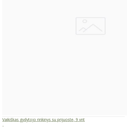
Vaikiškas gydytojo rinkinys su prijuoste, 9 vnt
..