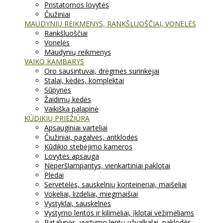
Pristatomos lovytės
Čiužiniai
MAUDYNIŲ REIKMENYS, RANKŠLUOŠČIAI, VONELĖS
Rankšluoščiai
Vonelės
Maudynių reikmenys
VAIKO KAMBARYS
Oro sausintuvai, drėgmės surinkėjai
Stalai, kėdės, komplektai
Sūpynės
Žaidimų kėdės
Vaikiška palapinė
KŪDIKIŲ PRIEŽIŪRA
Apsauginiai varteliai
Čiužiniai, pagalvės, antklodės
Kūdikio stebėjimo kameros
Lovytės apsauga
Neperšlampantys, vienkartiniai paklotai
Pledai
Servetėlės, sauskelnių konteineriai, maišeliai
Vokeliai, lizdeliai, miegmaišiai
Vystyklai, sauskelnės
Vystymo lentos ir kilimėliai, įklotai vežimėliams
Patalynės, vystymo lentų užvalkalai, paklodės