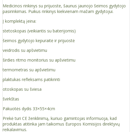
Medicinos rinkinys su prijuoste, šaunus jaunojo šeimos gydytojo
pasirinkimas. Puikus rinkinys kiekvienam mažam gydytojui.
Į komplektą įeina:
stetoskopas (veikiantis su baterijomis)
šeimos gydytojo kepuraitė ir prijuostė
veidrodis su apšvietimu
širdies ritmo monitorius su apšvietimu
termometras su apšvietimu
plaktukas refleksams patikrinti
otoskopas su šviesa
švirkštas
Pakuotės dydis 33×55×4cm
Prekė turi CE ženklinimą, kuriuo gamintojas informuoja, kad
produktas atitinka jam taikomus Europos Komisijos direktyvų
reikalavimus.