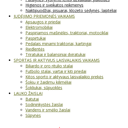
Higienos ir sveikatos reikmenys
Naktipuodžiai, pisuarai, klozeto sėdynės, laipteliai
JUDĖJIMO PRIEMONĖS VAIKAMS
Apsaugos ir priedai
Elektromobiliai
Paspiriamos mašinėlės, traktoriai, motociklai
Paspirtukai
Pedalais minami traktoriai, kartingai
Riedlentės
Triratukai ir balansiniai dviratukai
SPORTAS IR AKTYVUS LAISVALAIKIS VAIKAMS
Biliardo ir oro ritulio stalai
Futbolo stalai, vartai ir kiti priedai
Kitos sporto ir aktyvaus laisvalaikio prekės
Šokių ir žaidimų kilimėliai
Šokliukai, sūpuoklės
LAUKO ŽAISLAI
Batutai
Sodininkystės žaislai
Vandens ir smėlio žaislai
Sūpynės