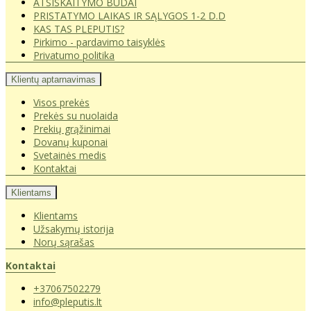
ATSISKAITYMO BŪDAI
PRISTATYMO LAIKAS IR SĄLYGOS 1-2 D.D
KAS TAS PLEPUTIS?
Pirkimo - pardavimo taisyklės
Privatumo politika
Klientų aptarnavimas
Visos prekės
Prekės su nuolaida
Prekių grąžinimai
Dovanų kuponai
Svetainės medis
Kontaktai
Klientams
Klientams
Užsakymų istorija
Norų sąrašas
Kontaktai
+37067502279
info@pleputis.lt