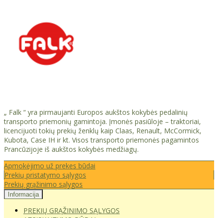
„ Falk “ yra pirmaujanti Europos aukštos kokybės pedalinių
transporto priemonių gamintoja. Įmonės pasiūloje – traktoriai,
licencijuoti tokių prekių ženklų kaip Claas, Renault, McCormick,
Kubota, Case IH ir kt. Visos transporto priemonės pagamintos
Prancūzijoje iš aukštos kokybės medžiagų.
Apmokėjimo už prekes būdai
Prekių pristatymo sąlygos
Prekių grąžinimo sąlygos
Informacija
PREKIŲ GRĄŽINIMO SĄLYGOS