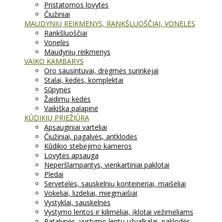
Pristatomos lovytės
Čiužiniai
MAUDYNIŲ REIKMENYS, RANKŠLUOŠČIAI, VONELĖS
Rankšluoščiai
Vonelės
Maudynių reikmenys
VAIKO KAMBARYS
Oro sausintuvai, drėgmės surinkėjai
Stalai, kėdės, komplektai
Sūpynės
Žaidimų kėdės
Vaikiška palapinė
KŪDIKIŲ PRIEŽIŪRA
Apsauginiai varteliai
Čiužiniai, pagalvės, antklodės
Kūdikio stebėjimo kameros
Lovytės apsauga
Neperšlampantys, vienkartiniai paklotai
Pledai
Servetėlės, sauskelnių konteineriai, maišeliai
Vokeliai, lizdeliai, miegmaišiai
Vystyklai, sauskelnės
Vystymo lentos ir kilimėliai, įklotai vežimėliams
Patalynės, vystymo lentų užvalkalai, paklodės