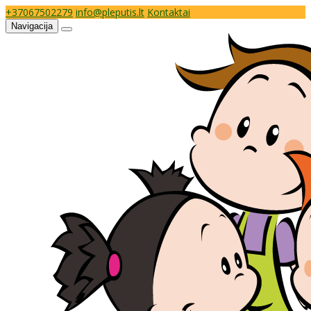
+37067502279
info@pleputis.lt
Kontaktai
Navigacija