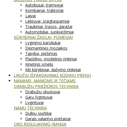
Autobusai, tramvajai
Kombainai, traktoriai
Laivai
Lėktuvai, sraigtasparniai
Traukiniai, trasos, garažai
Automobiliai, sunkvežimiai
KŪRYBINIAI ŽAISLAI, POMĖGIAI
Lyginimo karoliukai
Deimantinės mozaikos
Tapyba, piešimas
Plastilino, modelinio rinkiniai
Kinetinis smėlis
Kiti kūrybiniai, dažymo rinkiniai
LIKUČIŲ IŠPARDAVIMAS KŪDIKIŲ PREKIŲ
NAMAMS, MAMOMS IR TĖČIAMS
DRABUŽIŲ PRIEŽIŪROS TECHNIKA
Drabužių skustuvai
Garų lygintuvai
Lygintuvai
NAMŲ TECHNIKA
Dulkių siurbliai
Garais valantys prietaisai
ORO REGULIAVIMO ĮRANGA