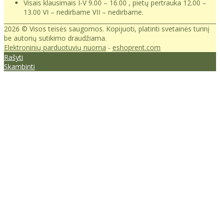
Visais klausimais I-V 9.00 – 16.00 , pietų pertrauka 12.00 –
13.00 VI – nedirbame VII – nedirbame.
2026 © Visos teisės saugomos. Kopijuoti, platinti svetainės turinį
be autorių sutikimo draudžiama.
Elektroninių parduotuvių nuoma
-
eshoprent.com
Rašyti
Skambinti