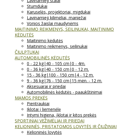
Lavinamieji stalai
Stumdukai
Karuselės, projektoriai, migdukai
Lavinamieji kilimėliai, maniežai
Vonios žaislai maudynėms
MAITINIMO REIKMENYS, SEILINUKAI, MAITINIMO
KĖDUTĖS
Maitinimo kėdutės
Maitinimo reikmenys, seilinukai
ČIULPTUKAI
AUTOMOBILINĖS KĖDUTĖS
0 - 22 kg|40 - 105 cm|0 - 4m.
0 - 36 kg|40 - 150 cm|0 - 12 m.
15 - 36 kg|100 - 150 cm|4 - 12 m.
9 - 36 kg|76 - 150 cm|15 mėn. - 12 m.
Aksesuarai ir priedai
Automobilinės kėdutės - paaukštinimai
MAMOS PREKĖS
Pientraukiai
Įklotai į liemenėlę
Intymi higiena, įklotai ir kitos prekės
SPORTINIAI VEŽIMĖLIAI IR PRIEDAI
KELIONINĖS, PRISTATOMOS LOVYTĖS IR ČIUŽINIAI
Kelioninės lovytės