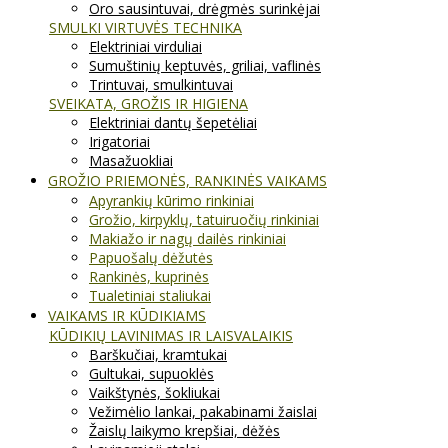
Oro sausintuvai, drėgmės surinkėjai
SMULKI VIRTUVĖS TECHNIKA
Elektriniai virduliai
Sumuštinių keptuvės, griliai, vaflinės
Trintuvai, smulkintuvai
SVEIKATA, GROŽIS IR HIGIENA
Elektriniai dantų šepetėliai
Irigatoriai
Masažuokliai
GROŽIO PRIEMONĖS, RANKINĖS VAIKAMS
Apyrankių kūrimo rinkiniai
Grožio, kirpyklų, tatuiruočių rinkiniai
Makiažo ir nagų dailės rinkiniai
Papuošalų dėžutės
Rankinės, kuprinės
Tualetiniai staliukai
VAIKAMS IR KŪDIKIAMS
KŪDIKIŲ LAVINIMAS IR LAISVALAIKIS
Barškučiai, kramtukai
Gultukai, supuoklės
Vaikštynės, šokliukai
Vežimėlio lankai, pakabinami žaislai
Žaislų laikymo krepšiai, dėžės