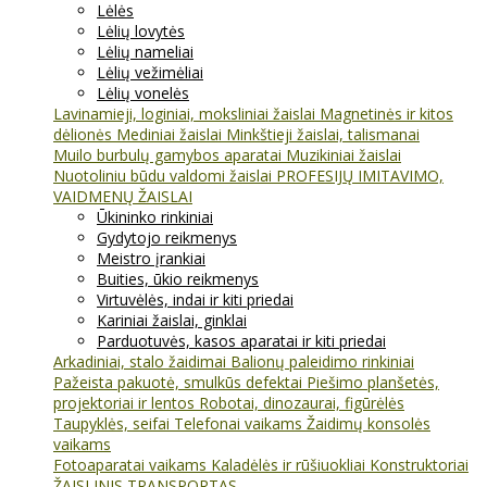
Lėlės
Lėlių lovytės
Lėlių nameliai
Lėlių vežimėliai
Lėlių vonelės
Lavinamieji, loginiai, moksliniai žaislai
Magnetinės ir kitos
dėlionės
Mediniai žaislai
Minkštieji žaislai, talismanai
Muilo burbulų gamybos aparatai
Muzikiniai žaislai
Nuotoliniu būdu valdomi žaislai
PROFESIJŲ IMITAVIMO,
VAIDMENŲ ŽAISLAI
Ūkininko rinkiniai
Gydytojo reikmenys
Meistro įrankiai
Buities, ūkio reikmenys
Virtuvėlės, indai ir kiti priedai
Kariniai žaislai, ginklai
Parduotuvės, kasos aparatai ir kiti priedai
Arkadiniai, stalo žaidimai
Balionų paleidimo rinkiniai
Pažeista pakuotė, smulkūs defektai
Piešimo planšetės,
projektoriai ir lentos
Robotai, dinozaurai, figūrėlės
Taupyklės, seifai
Telefonai vaikams
Žaidimų konsolės
vaikams
Fotoaparatai vaikams
Kaladėlės ir rūšiuokliai
Konstruktoriai
ŽAISLINIS TRANSPORTAS