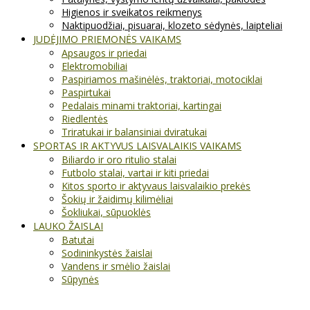
Higienos ir sveikatos reikmenys
Naktipuodžiai, pisuarai, klozeto sėdynės, laipteliai
JUDĖJIMO PRIEMONĖS VAIKAMS
Apsaugos ir priedai
Elektromobiliai
Paspiriamos mašinėlės, traktoriai, motociklai
Paspirtukai
Pedalais minami traktoriai, kartingai
Riedlentės
Triratukai ir balansiniai dviratukai
SPORTAS IR AKTYVUS LAISVALAIKIS VAIKAMS
Biliardo ir oro ritulio stalai
Futbolo stalai, vartai ir kiti priedai
Kitos sporto ir aktyvaus laisvalaikio prekės
Šokių ir žaidimų kilimėliai
Šokliukai, sūpuoklės
LAUKO ŽAISLAI
Batutai
Sodininkystės žaislai
Vandens ir smėlio žaislai
Sūpynės