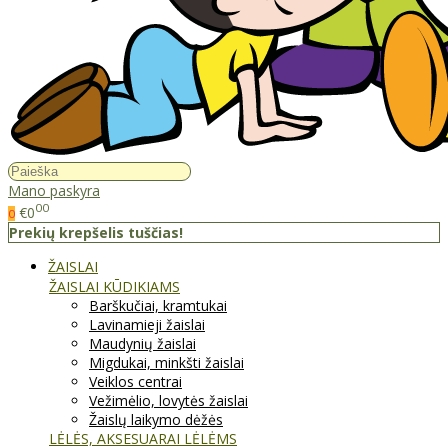
Mano paskyra
00
€0
0
Prekių krepšelis tuščias!
ŽAISLAI
ŽAISLAI KŪDIKIAMS
Barškučiai, kramtukai
Lavinamieji žaislai
Maudynių žaislai
Migdukai, minkšti žaislai
Veiklos centrai
Vežimėlio, lovytės žaislai
Žaislų laikymo dėžės
LĖLĖS, AKSESUARAI LĖLĖMS