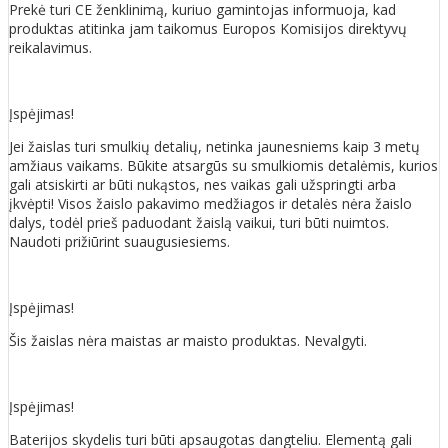
Prekė turi CE ženklinimą, kuriuo gamintojas informuoja, kad
produktas atitinka jam taikomus Europos Komisijos direktyvų
reikalavimus.
Įspėjimas!
Jei žaislas turi smulkių detalių, netinka jaunesniems kaip 3 metų
amžiaus vaikams. Būkite atsargūs su smulkiomis detalėmis, kurios
gali atsiskirti ar būti nukąstos, nes vaikas gali užspringti arba
įkvėpti! Visos žaislо pakavimo medžiagos ir detalės nėra žaislo
dalys, todėl prieš paduodant žaislą vaikui, turi būti nuimtos.
Naudoti prižiūrint suaugusiesiems.
Įspėjimas!
Šis žaislas nėra maistas ar maisto produktas. Nevalgyti.
Įspėjimas!
Baterijos skydelis turi būti apsaugotas dangteliu. Elementą gali