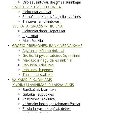
Oro sausintuvai, drėgmės surinkėjai
SMULKI VIRTUVĖS TECHNIKA
Elektriniai virduliai
Sumuštinių keptuvės, griliai, vaflinės
Trintuvai, smulkintuvai
SVEIKATA, GROŽIS IR HIGIENA
Elektriniai dantų šepetėliai
Irigatoriai
Masažuokliai
GROŽIO PRIEMONĖS, RANKINĖS VAIKAMS
Apyrankių kūrimo rinkiniai
Grožio, kirpyklų, tatuiruočių rinkiniai
Makiažo ir nagų dailės rinkiniai
Papuošalų dėžutės
Rankinės, kuprinės
Tualetiniai staliukai
VAIKAMS IR KŪDIKIAMS
KŪDIKIŲ LAVINIMAS IR LAISVALAIKIS
Barškučiai, kramtukai
Gultukai, supuoklės
Vaikštynės, šokliukai
Vežimėlio lankai, pakabinami žaislai
Žaislų laikymo krepšiai, dėžės