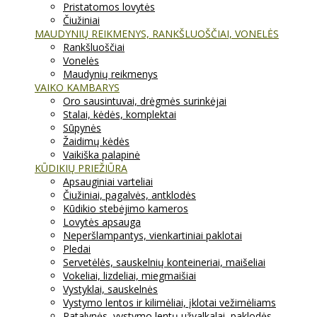
Pristatomos lovytės
Čiužiniai
MAUDYNIŲ REIKMENYS, RANKŠLUOŠČIAI, VONELĖS
Rankšluoščiai
Vonelės
Maudynių reikmenys
VAIKO KAMBARYS
Oro sausintuvai, drėgmės surinkėjai
Stalai, kėdės, komplektai
Sūpynės
Žaidimų kėdės
Vaikiška palapinė
KŪDIKIŲ PRIEŽIŪRA
Apsauginiai varteliai
Čiužiniai, pagalvės, antklodės
Kūdikio stebėjimo kameros
Lovytės apsauga
Neperšlampantys, vienkartiniai paklotai
Pledai
Servetėlės, sauskelnių konteineriai, maišeliai
Vokeliai, lizdeliai, miegmaišiai
Vystyklai, sauskelnės
Vystymo lentos ir kilimėliai, įklotai vežimėliams
Patalynės, vystymo lentų užvalkalai, paklodės