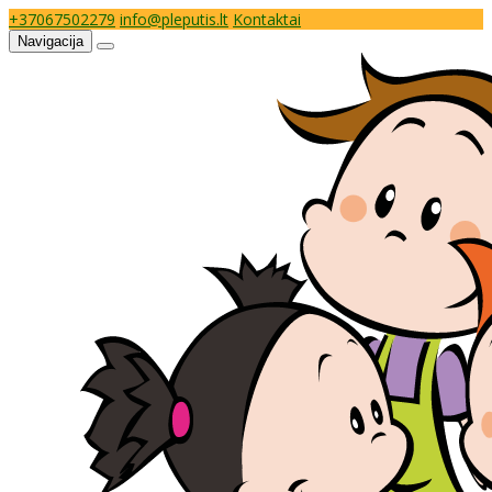
+37067502279
info@pleputis.lt
Kontaktai
Navigacija