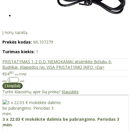
Į norų sąrašą
Prekės kodas:
ML107279
Turimas kiekis:
1
PRISTATYMAS 1-2 D.D. NEMOKAMAI atsiimkite Bičiulių 6,
Budrikai, Klaipėdos raj. VISA PRISTATYMO INFO <čia>
80
€64
su PVM
Turite klausimų apie šią prekę?
Klauskite
3 x 22.03 € mokėkite dalimis be pabrangimo. Periodas 3
mėn.