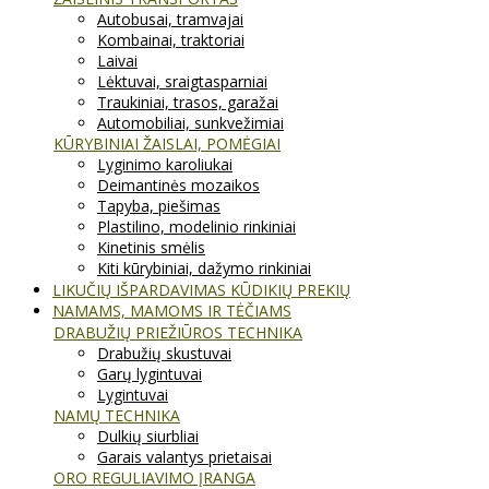
Autobusai, tramvajai
Kombainai, traktoriai
Laivai
Lėktuvai, sraigtasparniai
Traukiniai, trasos, garažai
Automobiliai, sunkvežimiai
KŪRYBINIAI ŽAISLAI, POMĖGIAI
Lyginimo karoliukai
Deimantinės mozaikos
Tapyba, piešimas
Plastilino, modelinio rinkiniai
Kinetinis smėlis
Kiti kūrybiniai, dažymo rinkiniai
LIKUČIŲ IŠPARDAVIMAS KŪDIKIŲ PREKIŲ
NAMAMS, MAMOMS IR TĖČIAMS
DRABUŽIŲ PRIEŽIŪROS TECHNIKA
Drabužių skustuvai
Garų lygintuvai
Lygintuvai
NAMŲ TECHNIKA
Dulkių siurbliai
Garais valantys prietaisai
ORO REGULIAVIMO ĮRANGA