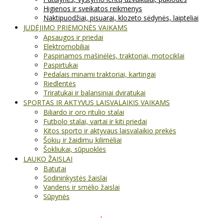
Higienos ir sveikatos reikmenys
Naktipuodžiai, pisuarai, klozeto sėdynės, laipteliai
JUDĖJIMO PRIEMONĖS VAIKAMS
Apsaugos ir priedai
Elektromobiliai
Paspiriamos mašinėlės, traktoriai, motociklai
Paspirtukai
Pedalais minami traktoriai, kartingai
Riedlentės
Triratukai ir balansiniai dviratukai
SPORTAS IR AKTYVUS LAISVALAIKIS VAIKAMS
Biliardo ir oro ritulio stalai
Futbolo stalai, vartai ir kiti priedai
Kitos sporto ir aktyvaus laisvalaikio prekės
Šokių ir žaidimų kilimėliai
Šokliukai, sūpuoklės
LAUKO ŽAISLAI
Batutai
Sodininkystės žaislai
Vandens ir smėlio žaislai
Sūpynės