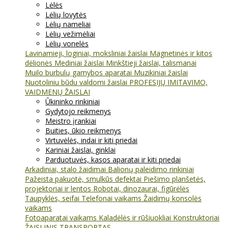
Lėlės
Lėlių lovytės
Lėlių nameliai
Lėlių vežimėliai
Lėlių vonelės
Lavinamieji, loginiai, moksliniai žaislai
Magnetinės ir kitos
dėlionės
Mediniai žaislai
Minkštieji žaislai, talismanai
Muilo burbulų gamybos aparatai
Muzikiniai žaislai
Nuotoliniu būdu valdomi žaislai
PROFESIJŲ IMITAVIMO,
VAIDMENŲ ŽAISLAI
Ūkininko rinkiniai
Gydytojo reikmenys
Meistro įrankiai
Buities, ūkio reikmenys
Virtuvėlės, indai ir kiti priedai
Kariniai žaislai, ginklai
Parduotuvės, kasos aparatai ir kiti priedai
Arkadiniai, stalo žaidimai
Balionų paleidimo rinkiniai
Pažeista pakuotė, smulkūs defektai
Piešimo planšetės,
projektoriai ir lentos
Robotai, dinozaurai, figūrėlės
Taupyklės, seifai
Telefonai vaikams
Žaidimų konsolės
vaikams
Fotoaparatai vaikams
Kaladėlės ir rūšiuokliai
Konstruktoriai
ŽAISLINIS TRANSPORTAS