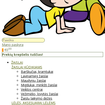
Mano paskyra
00
€0
0
Prekių krepšelis tuščias!
ŽAISLAI
ŽAISLAI KŪDIKIAMS
Barškučiai, kramtukai
Lavinamieji žaislai
Maudynių žaislai
Migdukai, minkšti žaislai
Veiklos centrai
Vežimėlio, lovytės žaislai
Žaislų laikymo dėžės
LĖLĖS, AKSESUARAI LĖLĖMS