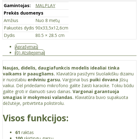
Gamintojas:
MALPLAY
Prekės duomenys
Amžius
Nuo 8 metų
Pakuotės dydis
90x33,5x12,6cm
Dydis
80.5 × 28.5 cm
Aprašymas
(0) Atsiliepimai
Naujas, didelis, daugiafunkcis modelis idealiai tinka
vaikams ir paaugliams.
Klaviatūra pasižymi šiuolaikišku dizainu
ir nuostabiu
erdviniu garsu.
Vargonai bus
puiki dovana
Jūsų
vaikui. Dėl pridedamo mikrofono galite žaisti karaoke. Tokiu būdu
galite groti ir dainuoti savo dainas.
Vargonai garantuoja
smagias ir mokymosi valandas.
Klaviatūra buvo supakuota
dėžutėje, pritvirtinta polistirolu.
Visos funkcijos:
61
raktas
100
skirtingų garsų