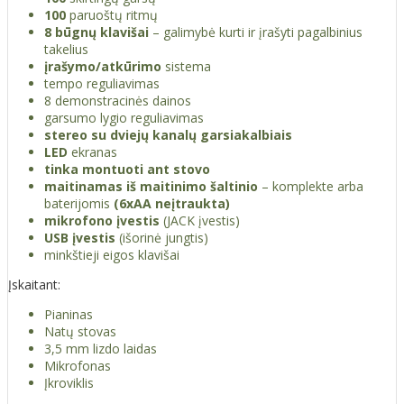
100
paruoštų ritmų
8 būgnų klavišai
– galimybė kurti ir įrašyti pagalbinius
takelius
įrašymo/atkūrimo
sistema
tempo reguliavimas
8 demonstracinės dainos
garsumo lygio reguliavimas
stereo su dviejų kanalų garsiakalbiais
LED
ekranas
tinka montuoti ant stovo
maitinamas iš maitinimo šaltinio
– komplekte arba
baterijomis
(6xAA neįtraukta)
mikrofono įvestis
(JACK įvestis)
USB įvestis
(išorinė jungtis)
minkštieji eigos klavišai
Įskaitant:
Pianinas
Natų stovas
3,5 mm lizdo laidas
Mikrofonas
Įkroviklis