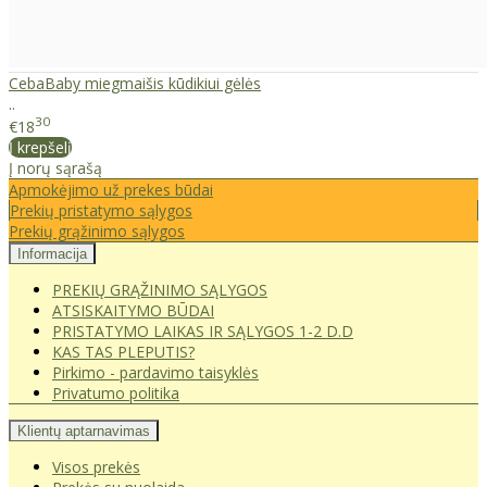
CebaBaby miegmaišis kūdikiui gėlės
..
30
€18
Į krepšelį
Į norų sąrašą
Apmokėjimo už prekes būdai
Prekių pristatymo sąlygos
Prekių grąžinimo sąlygos
Informacija
PREKIŲ GRĄŽINIMO SĄLYGOS
ATSISKAITYMO BŪDAI
PRISTATYMO LAIKAS IR SĄLYGOS 1-2 D.D
KAS TAS PLEPUTIS?
Pirkimo - pardavimo taisyklės
Privatumo politika
Klientų aptarnavimas
Visos prekės