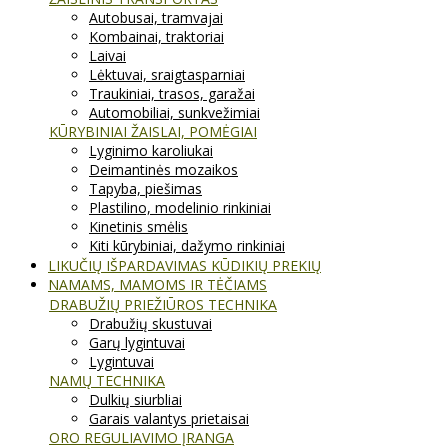
Autobusai, tramvajai
Kombainai, traktoriai
Laivai
Lėktuvai, sraigtasparniai
Traukiniai, trasos, garažai
Automobiliai, sunkvežimiai
KŪRYBINIAI ŽAISLAI, POMĖGIAI
Lyginimo karoliukai
Deimantinės mozaikos
Tapyba, piešimas
Plastilino, modelinio rinkiniai
Kinetinis smėlis
Kiti kūrybiniai, dažymo rinkiniai
LIKUČIŲ IŠPARDAVIMAS KŪDIKIŲ PREKIŲ
NAMAMS, MAMOMS IR TĖČIAMS
DRABUŽIŲ PRIEŽIŪROS TECHNIKA
Drabužių skustuvai
Garų lygintuvai
Lygintuvai
NAMŲ TECHNIKA
Dulkių siurbliai
Garais valantys prietaisai
ORO REGULIAVIMO ĮRANGA