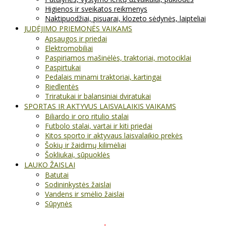
Higienos ir sveikatos reikmenys
Naktipuodžiai, pisuarai, klozeto sėdynės, laipteliai
JUDĖJIMO PRIEMONĖS VAIKAMS
Apsaugos ir priedai
Elektromobiliai
Paspiriamos mašinėlės, traktoriai, motociklai
Paspirtukai
Pedalais minami traktoriai, kartingai
Riedlentės
Triratukai ir balansiniai dviratukai
SPORTAS IR AKTYVUS LAISVALAIKIS VAIKAMS
Biliardo ir oro ritulio stalai
Futbolo stalai, vartai ir kiti priedai
Kitos sporto ir aktyvaus laisvalaikio prekės
Šokių ir žaidimų kilimėliai
Šokliukai, sūpuoklės
LAUKO ŽAISLAI
Batutai
Sodininkystės žaislai
Vandens ir smėlio žaislai
Sūpynės