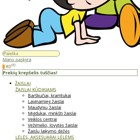
Mano paskyra
00
€0
0
Prekių krepšelis tuščias!
ŽAISLAI
ŽAISLAI KŪDIKIAMS
Barškučiai, kramtukai
Lavinamieji žaislai
Maudynių žaislai
Migdukai, minkšti žaislai
Veiklos centrai
Vežimėlio, lovytės žaislai
Žaislų laikymo dėžės
LĖLĖS, AKSESUARAI LĖLĖMS