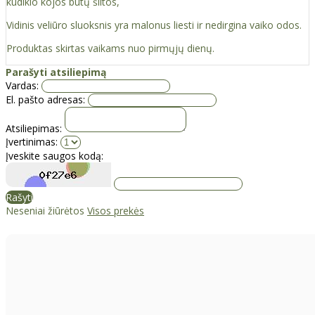
kūdikio kojos būtų šiltos,
Vidinis veliūro sluoksnis yra malonus liesti ir nedirgina vaiko odos.
Produktas skirtas vaikams nuo pirmųjų dienų.
Parašyti atsiliepimą
Vardas:
El. pašto adresas:
Atsiliepimas:
Įvertinimas:
Įveskite saugos kodą:
Rašyti
Neseniai žiūrėtos
Visos prekės