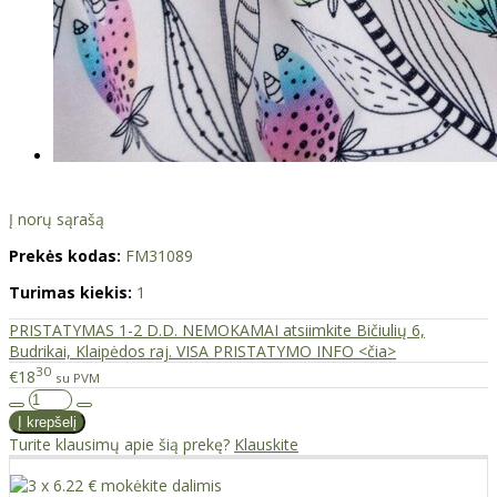
Į norų sąrašą
Prekės kodas:
FM31089
Turimas kiekis:
1
PRISTATYMAS 1-2 D.D. NEMOKAMAI atsiimkite Bičiulių 6,
Budrikai, Klaipėdos raj. VISA PRISTATYMO INFO <čia>
30
€18
su PVM
Turite klausimų apie šią prekę?
Klauskite