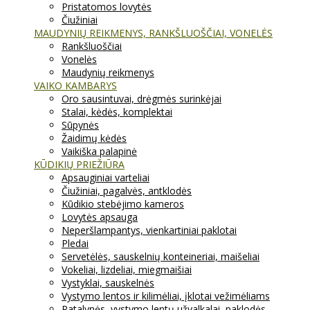
Pristatomos lovytės
Čiužiniai
MAUDYNIŲ REIKMENYS, RANKŠLUOŠČIAI, VONELĖS
Rankšluoščiai
Vonelės
Maudynių reikmenys
VAIKO KAMBARYS
Oro sausintuvai, drėgmės surinkėjai
Stalai, kėdės, komplektai
Sūpynės
Žaidimų kėdės
Vaikiška palapinė
KŪDIKIŲ PRIEŽIŪRA
Apsauginiai varteliai
Čiužiniai, pagalvės, antklodės
Kūdikio stebėjimo kameros
Lovytės apsauga
Neperšlampantys, vienkartiniai paklotai
Pledai
Servetėlės, sauskelnių konteineriai, maišeliai
Vokeliai, lizdeliai, miegmaišiai
Vystyklai, sauskelnės
Vystymo lentos ir kilimėliai, įklotai vežimėliams
Patalynės, vystymo lentų užvalkalai, paklodės