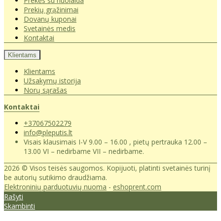
Prekės su nuolaida
Prekių grąžinimai
Dovanų kuponai
Svetainės medis
Kontaktai
Klientams
Klientams
Užsakymų istorija
Norų sąrašas
Kontaktai
+37067502279
info@pleputis.lt
Visais klausimais I-V 9.00 – 16.00 , pietų pertrauka 12.00 –
13.00 VI – nedirbame VII – nedirbame.
2026 © Visos teisės saugomos. Kopijuoti, platinti svetainės turinį
be autorių sutikimo draudžiama.
Elektroninių parduotuvių nuoma
-
eshoprent.com
Rašyti
Skambinti