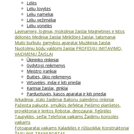
Lėlės
Lėlių lovytės
Lėlių nameliai
Lėlių vežimėliai
Lėlių vonelės
Lavinamieji, loginiai, moksliniai žaislai
Magnetinės ir kitos
dėlionės
Mediniai žaislai
Minkštieji žaislai, talismanai
Muilo burbulų gamybos aparatai
Muzikiniai žaislai
Nuotoliniu būdu valdomi žaislai
PROFESIJŲ IMITAVIMO,
VAIDMENŲ ŽAISLAI
Ūkininko rinkiniai
Gydytojo reikmenys
Meistro įrankiai
Buities, ūkio reikmenys
Virtuvėlės, indai ir kiti priedai
Kariniai žaislai, ginklai
Parduotuvės, kasos aparatai ir kiti priedai
Arkadiniai, stalo žaidimai
Balionų paleidimo rinkiniai
Pažeista pakuotė, smulkūs defektai
Piešimo planšetės,
projektoriai ir lentos
Robotai, dinozaurai, figūrėlės
Taupyklės, seifai
Telefonai vaikams
Žaidimų konsolės
vaikams
Fotoaparatai vaikams
Kaladėlės ir rūšiuokliai
Konstruktoriai
ŽAISLINIS TRANSPORTAS