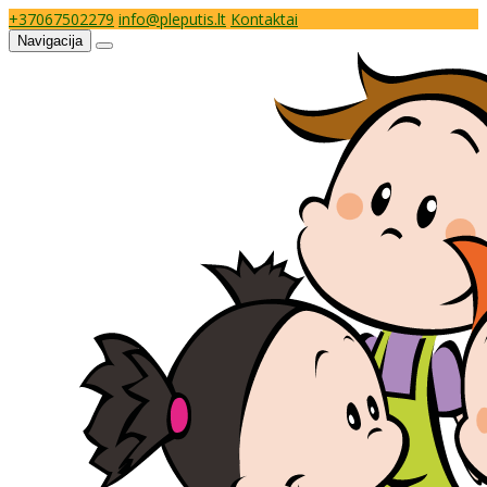
+37067502279
info@pleputis.lt
Kontaktai
Navigacija