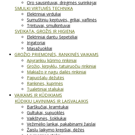
Oro sausintuvai, drėgmės surinkėjai
SMULKI VIRTUVĖS TECHNIKA
Elektriniai virduliai
Sumuštinių keptuvės, griliai, vaflinės
Trintuvai, smulkintuvai
SVEIKATA, GROŽIS IR HIGIENA
Elektriniai dantų šepetėliai
Irigatoriai
Masažuokliai
GROŽIO PRIEMONĖS, RANKINĖS VAIKAMS
Apyrankių kūrimo rinkiniai
Grožio, kirpyklų, tatuiruočių rinkiniai
Makiažo ir nagų dailės rinkiniai
Papuošalų dėžutės
Rankinės, kuprinės
Tualetiniai staliukai
VAIKAMS IR KŪDIKIAMS
KŪDIKIŲ LAVINIMAS IR LAISVALAIKIS
Barškučiai, kramtukai
Gultukai, supuoklės
Vaikštynės, šokliukai
Vežimėlio lankai, pakabinami žaislai
Žaislų laikymo krepšiai, dėžės