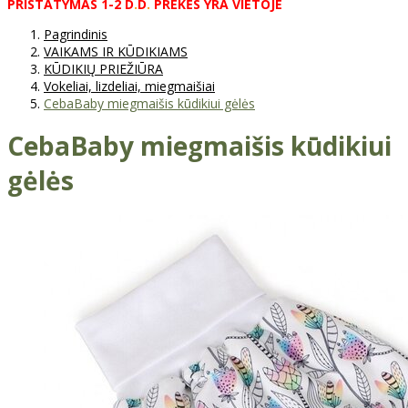
PRISTATYMAS
1-2
D
.
D
.
PREKĖS
YRA
VIETOJE
Pagrindinis
VAIKAMS IR KŪDIKIAMS
KŪDIKIŲ PRIEŽIŪRA
Vokeliai, lizdeliai, miegmaišiai
CebaBaby miegmaišis kūdikiui gėlės
CebaBaby miegmaišis kūdikiui
gėlės