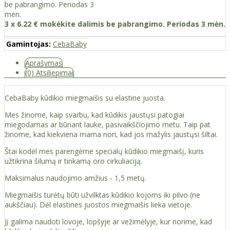
3 x 6.22 € mokėkite dalimis be pabrangimo. Periodas 3 mėn.
Gamintojas:
CebaBaby
Aprašymas
(0) Atsiliepimai
CebaBaby kūdikio miegmaišis su elastine juosta.
Mes žinome, kaip svarbu, kad kūdikis jaustųsi patogiai
miegodamas ar būnant lauke, pasivaikščiojimo metu. Taip pat
žinome, kad kiekviena mama nori, kad jos mažylis jaustųsi šiltai.
Štai kodėl mes parengėme specialų kūdikio miegmaišį, kuris
užtikrina šilumą ir tinkamą oro cirkuliaciją.
Maksimalus naudojimo amžius - 1,5 metų.
Miegmaišis turėtų būti užvilktas kūdikio kojoms iki pilvo (ne
aukščiau). Dėl elastines juostos miegmaišis lieka vietoje.
Jį galima naudoti lovoje, lopšyje ar vežimėlyje, kur norime, kad