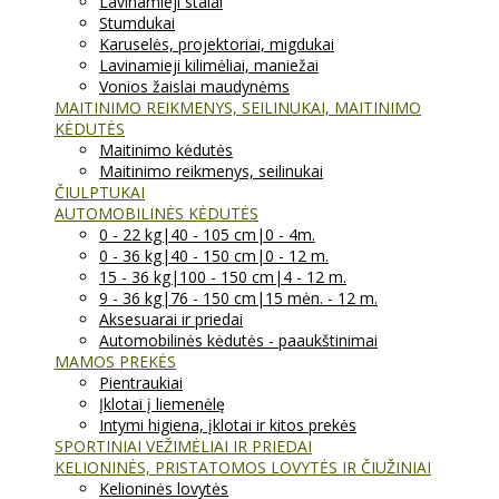
Lavinamieji stalai
Stumdukai
Karuselės, projektoriai, migdukai
Lavinamieji kilimėliai, maniežai
Vonios žaislai maudynėms
MAITINIMO REIKMENYS, SEILINUKAI, MAITINIMO
KĖDUTĖS
Maitinimo kėdutės
Maitinimo reikmenys, seilinukai
ČIULPTUKAI
AUTOMOBILINĖS KĖDUTĖS
0 - 22 kg|40 - 105 cm|0 - 4m.
0 - 36 kg|40 - 150 cm|0 - 12 m.
15 - 36 kg|100 - 150 cm|4 - 12 m.
9 - 36 kg|76 - 150 cm|15 mėn. - 12 m.
Aksesuarai ir priedai
Automobilinės kėdutės - paaukštinimai
MAMOS PREKĖS
Pientraukiai
Įklotai į liemenėlę
Intymi higiena, įklotai ir kitos prekės
SPORTINIAI VEŽIMĖLIAI IR PRIEDAI
KELIONINĖS, PRISTATOMOS LOVYTĖS IR ČIUŽINIAI
Kelioninės lovytės