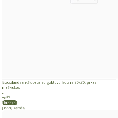
Bocioland rankšluostis su gobtuvu frotinis 80x80, pilkas,
meškiukas
..
54
€8
Į krepšelį
Į norų sąrašą