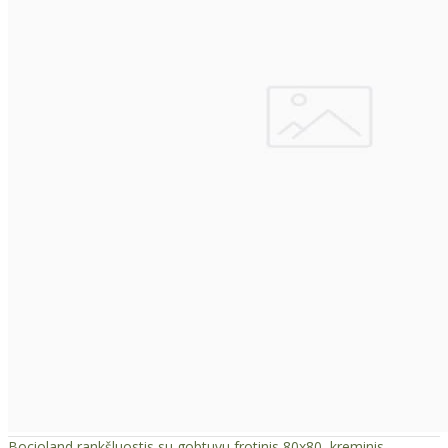
Bocioland rankšluostis su gobtuvu frotinis 80x80, kreminis,