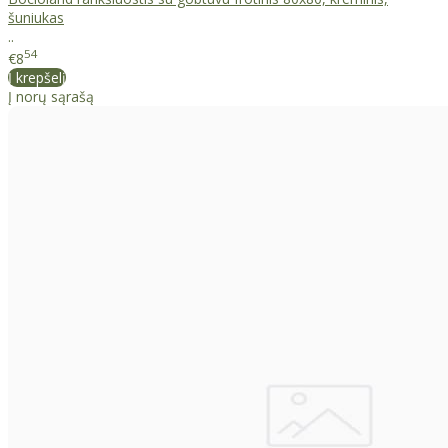
šuniukas
..
54
€8
Į krepšelį
Į norų sąrašą