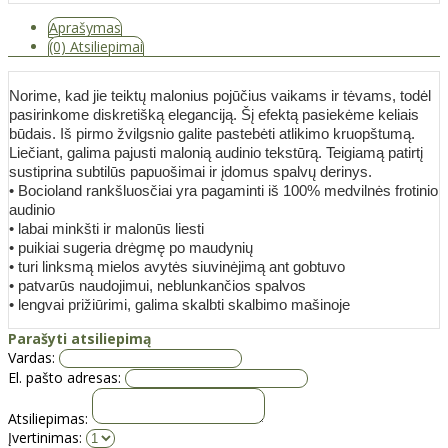
Aprašymas
(0) Atsiliepimai
Norime, kad jie teiktų malonius pojūčius vaikams ir tėvams, todėl
pasirinkome diskretišką eleganciją. Šį efektą pasiekėme keliais
būdais. Iš pirmo žvilgsnio galite pastebėti atlikimo kruopštumą.
Liečiant, galima pajusti malonią audinio tekstūrą. Teigiamą patirtį
sustiprina subtilūs papuošimai ir įdomus spalvų derinys.
• Bocioland rankšluosčiai yra pagaminti iš 100% medvilnės frotinio
audinio
• labai minkšti ir malonūs liesti
• puikiai sugeria drėgmę po maudynių
• turi linksmą mielos avytės siuvinėjimą ant gobtuvo
• patvarūs naudojimui, neblunkančios spalvos
• lengvai prižiūrimi, galima skalbti skalbimo mašinoje
Parašyti atsiliepimą
Vardas:
El. pašto adresas:
Atsiliepimas:
Įvertinimas: