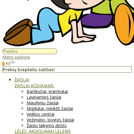
Mano paskyra
00
€0
0
Prekių krepšelis tuščias!
ŽAISLAI
ŽAISLAI KŪDIKIAMS
Barškučiai, kramtukai
Lavinamieji žaislai
Maudynių žaislai
Migdukai, minkšti žaislai
Veiklos centrai
Vežimėlio, lovytės žaislai
Žaislų laikymo dėžės
LĖLĖS, AKSESUARAI LĖLĖMS