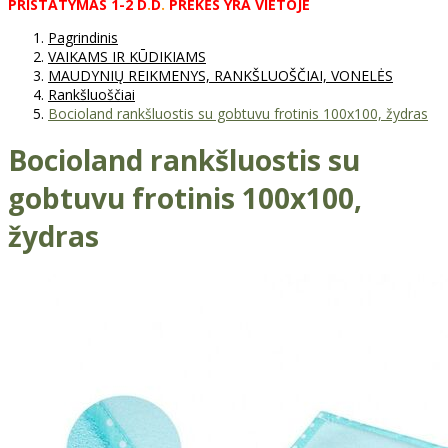
PRISTATYMAS
1-2
D
.
D
.
PREKĖS
YRA
VIETOJE
Pagrindinis
VAIKAMS IR KŪDIKIAMS
MAUDYNIŲ REIKMENYS, RANKŠLUOŠČIAI, VONELĖS
Rankšluoščiai
Bocioland rankšluostis su gobtuvu frotinis 100x100, žydras
Bocioland rankšluostis su
gobtuvu frotinis 100x100,
žydras