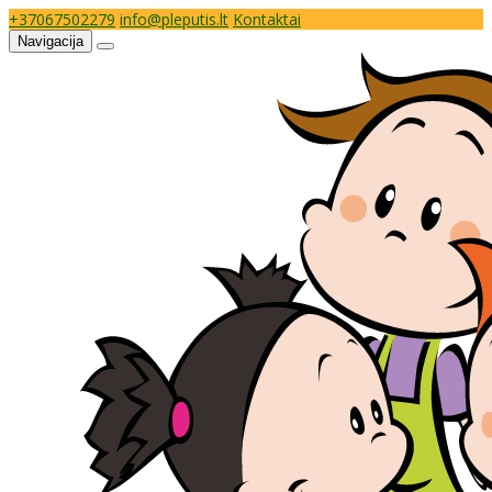
+37067502279
info@pleputis.lt
Kontaktai
Navigacija