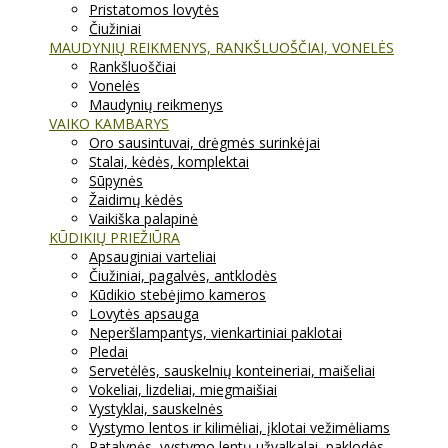
Pristatomos lovytės
Čiužiniai
MAUDYNIŲ REIKMENYS, RANKŠLUOŠČIAI, VONELĖS
Rankšluoščiai
Vonelės
Maudynių reikmenys
VAIKO KAMBARYS
Oro sausintuvai, drėgmės surinkėjai
Stalai, kėdės, komplektai
Sūpynės
Žaidimų kėdės
Vaikiška palapinė
KŪDIKIŲ PRIEŽIŪRA
Apsauginiai varteliai
Čiužiniai, pagalvės, antklodės
Kūdikio stebėjimo kameros
Lovytės apsauga
Neperšlampantys, vienkartiniai paklotai
Pledai
Servetėlės, sauskelnių konteineriai, maišeliai
Vokeliai, lizdeliai, miegmaišiai
Vystyklai, sauskelnės
Vystymo lentos ir kilimėliai, įklotai vežimėliams
Patalynės, vystymo lentų užvalkalai, paklodės