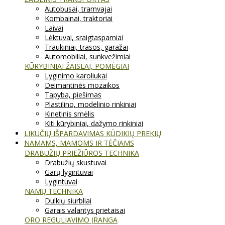
Autobusai, tramvajai
Kombainai, traktoriai
Laivai
Lėktuvai, sraigtasparniai
Traukiniai, trasos, garažai
Automobiliai, sunkvežimiai
KŪRYBINIAI ŽAISLAI, POMĖGIAI
Lyginimo karoliukai
Deimantinės mozaikos
Tapyba, piešimas
Plastilino, modelinio rinkiniai
Kinetinis smėlis
Kiti kūrybiniai, dažymo rinkiniai
LIKUČIŲ IŠPARDAVIMAS KŪDIKIŲ PREKIŲ
NAMAMS, MAMOMS IR TĖČIAMS
DRABUŽIŲ PRIEŽIŪROS TECHNIKA
Drabužių skustuvai
Garų lygintuvai
Lygintuvai
NAMŲ TECHNIKA
Dulkių siurbliai
Garais valantys prietaisai
ORO REGULIAVIMO ĮRANGA