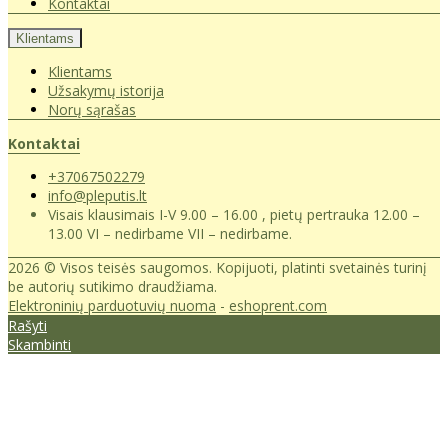
Kontaktai
Klientams
Klientams
Užsakymų istorija
Norų sąrašas
Kontaktai
+37067502279
info@pleputis.lt
Visais klausimais I-V 9.00 – 16.00 , pietų pertrauka 12.00 –
13.00 VI – nedirbame VII – nedirbame.
2026 © Visos teisės saugomos. Kopijuoti, platinti svetainės turinį
be autorių sutikimo draudžiama.
Elektroninių parduotuvių nuoma
-
eshoprent.com
Rašyti
Skambinti