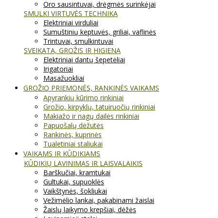
Oro sausintuvai, drėgmės surinkėjai
SMULKI VIRTUVĖS TECHNIKA
Elektriniai virduliai
Sumuštinių keptuvės, griliai, vaflinės
Trintuvai, smulkintuvai
SVEIKATA, GROŽIS IR HIGIENA
Elektriniai dantų šepetėliai
Irigatoriai
Masažuokliai
GROŽIO PRIEMONĖS, RANKINĖS VAIKAMS
Apyrankių kūrimo rinkiniai
Grožio, kirpyklų, tatuiruočių rinkiniai
Makiažo ir nagų dailės rinkiniai
Papuošalų dėžutės
Rankinės, kuprinės
Tualetiniai staliukai
VAIKAMS IR KŪDIKIAMS
KŪDIKIŲ LAVINIMAS IR LAISVALAIKIS
Barškučiai, kramtukai
Gultukai, supuoklės
Vaikštynės, šokliukai
Vežimėlio lankai, pakabinami žaislai
Žaislų laikymo krepšiai, dėžės