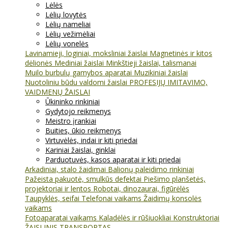
Lėlės
Lėlių lovytės
Lėlių nameliai
Lėlių vežimėliai
Lėlių vonelės
Lavinamieji, loginiai, moksliniai žaislai
Magnetinės ir kitos
dėlionės
Mediniai žaislai
Minkštieji žaislai, talismanai
Muilo burbulų gamybos aparatai
Muzikiniai žaislai
Nuotoliniu būdu valdomi žaislai
PROFESIJŲ IMITAVIMO,
VAIDMENŲ ŽAISLAI
Ūkininko rinkiniai
Gydytojo reikmenys
Meistro įrankiai
Buities, ūkio reikmenys
Virtuvėlės, indai ir kiti priedai
Kariniai žaislai, ginklai
Parduotuvės, kasos aparatai ir kiti priedai
Arkadiniai, stalo žaidimai
Balionų paleidimo rinkiniai
Pažeista pakuotė, smulkūs defektai
Piešimo planšetės,
projektoriai ir lentos
Robotai, dinozaurai, figūrėlės
Taupyklės, seifai
Telefonai vaikams
Žaidimų konsolės
vaikams
Fotoaparatai vaikams
Kaladėlės ir rūšiuokliai
Konstruktoriai
ŽAISLINIS TRANSPORTAS