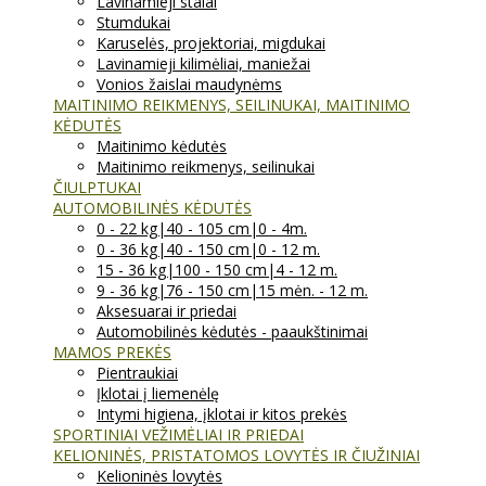
Lavinamieji stalai
Stumdukai
Karuselės, projektoriai, migdukai
Lavinamieji kilimėliai, maniežai
Vonios žaislai maudynėms
MAITINIMO REIKMENYS, SEILINUKAI, MAITINIMO
KĖDUTĖS
Maitinimo kėdutės
Maitinimo reikmenys, seilinukai
ČIULPTUKAI
AUTOMOBILINĖS KĖDUTĖS
0 - 22 kg|40 - 105 cm|0 - 4m.
0 - 36 kg|40 - 150 cm|0 - 12 m.
15 - 36 kg|100 - 150 cm|4 - 12 m.
9 - 36 kg|76 - 150 cm|15 mėn. - 12 m.
Aksesuarai ir priedai
Automobilinės kėdutės - paaukštinimai
MAMOS PREKĖS
Pientraukiai
Įklotai į liemenėlę
Intymi higiena, įklotai ir kitos prekės
SPORTINIAI VEŽIMĖLIAI IR PRIEDAI
KELIONINĖS, PRISTATOMOS LOVYTĖS IR ČIUŽINIAI
Kelioninės lovytės