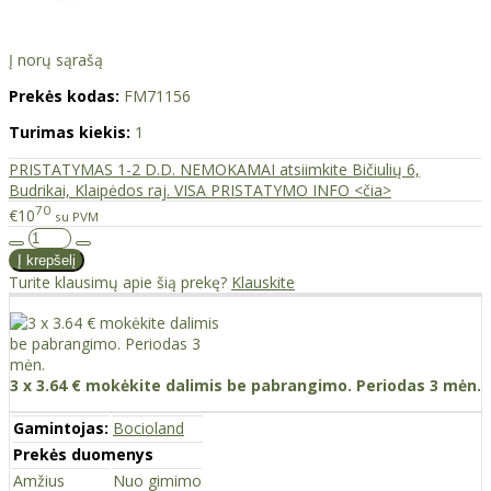
Į norų sąrašą
Prekės kodas:
FM71156
Turimas kiekis:
1
PRISTATYMAS 1-2 D.D. NEMOKAMAI atsiimkite Bičiulių 6,
Budrikai, Klaipėdos raj. VISA PRISTATYMO INFO <čia>
70
€10
su PVM
Turite klausimų apie šią prekę?
Klauskite
3 x 3.64 € mokėkite dalimis be pabrangimo. Periodas 3 mėn.
Gamintojas:
Bocioland
Prekės duomenys
Amžius
Nuo gimimo