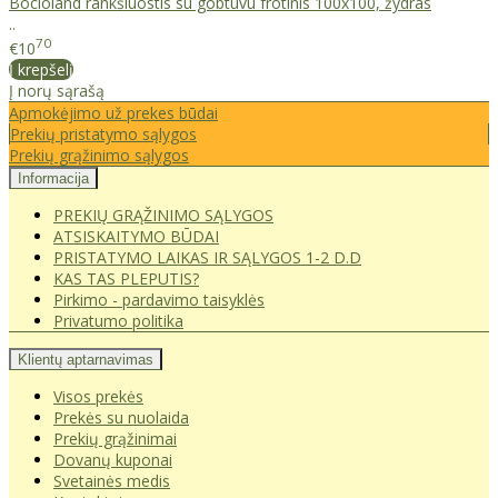
Bocioland rankšluostis su gobtuvu frotinis 100x100, žydras
..
70
€10
Į krepšelį
Į norų sąrašą
Apmokėjimo už prekes būdai
Prekių pristatymo sąlygos
Prekių grąžinimo sąlygos
Informacija
PREKIŲ GRĄŽINIMO SĄLYGOS
ATSISKAITYMO BŪDAI
PRISTATYMO LAIKAS IR SĄLYGOS 1-2 D.D
KAS TAS PLEPUTIS?
Pirkimo - pardavimo taisyklės
Privatumo politika
Klientų aptarnavimas
Visos prekės
Prekės su nuolaida
Prekių grąžinimai
Dovanų kuponai
Svetainės medis