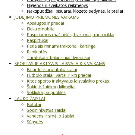
Higienos ir sveikatos reikmenys
Naktipuodžiai, pisuarai, klozeto sėdynės, laipteliai
JUDĖJIMO PRIEMONĖS VAIKAMS
Apsaugos ir priedai
Elektromobiliai
Paspiriamos mašinėlės, traktoriai, motociklai
Paspirtukai
Pedalais minami traktoriai, kartingai
Riedlentės
Triratukai ir balansiniai dviratukai
SPORTAS IR AKTYVUS LAISVALAIKIS VAIKAMS
Biliardo ir oro ritulio stalai
Futbolo stalai, vartai ir kiti priedai
Kitos sporto ir aktyvaus laisvalaikio prekės
Šokių ir žaidimų kilimėliai
Šokliukai, sūpuoklės
LAUKO ŽAISLAI
Batutai
Sodininkystės žaislai
Vandens ir smėlio žaislai
Sūpynės