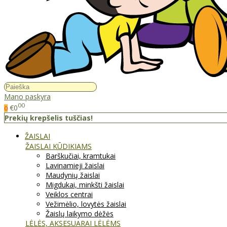
Mano paskyra
00
€0
0
Prekių krepšelis tuščias!
ŽAISLAI
ŽAISLAI KŪDIKIAMS
Barškučiai, kramtukai
Lavinamieji žaislai
Maudynių žaislai
Migdukai, minkšti žaislai
Veiklos centrai
Vežimėlio, lovytės žaislai
Žaislų laikymo dėžės
LĖLĖS, AKSESUARAI LĖLĖMS