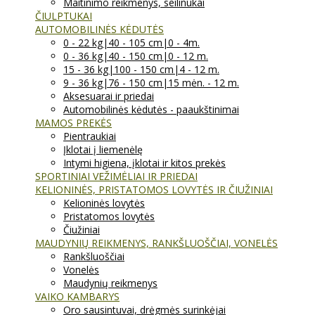
Maitinimo reikmenys, seilinukai
ČIULPTUKAI
AUTOMOBILINĖS KĖDUTĖS
0 - 22 kg|40 - 105 cm|0 - 4m.
0 - 36 kg|40 - 150 cm|0 - 12 m.
15 - 36 kg|100 - 150 cm|4 - 12 m.
9 - 36 kg|76 - 150 cm|15 mėn. - 12 m.
Aksesuarai ir priedai
Automobilinės kėdutės - paaukštinimai
MAMOS PREKĖS
Pientraukiai
Įklotai į liemenėlę
Intymi higiena, įklotai ir kitos prekės
SPORTINIAI VEŽIMĖLIAI IR PRIEDAI
KELIONINĖS, PRISTATOMOS LOVYTĖS IR ČIUŽINIAI
Kelioninės lovytės
Pristatomos lovytės
Čiužiniai
MAUDYNIŲ REIKMENYS, RANKŠLUOŠČIAI, VONELĖS
Rankšluoščiai
Vonelės
Maudynių reikmenys
VAIKO KAMBARYS
Oro sausintuvai, drėgmės surinkėjai