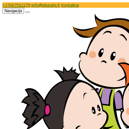
+37067502279
info@pleputis.lt
Kontaktai
Navigacija