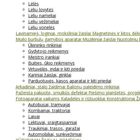
Lėlės
Lėlių lovytės
Lėlių nameliai
Lėlių vežimėliai
Lėlių vonelės
Lavinamieji, loginiai, moksliniai žaislai
Magnetinės ir kitos dėl
Muilo burbulų gamybos aparatai
Muzikiniai žaislai
Nuotoliniu 
Ūkininko rinkiniai
Gydytojo reikmenys
Meistro įrankiai
Buities, ūkio reikmenys
Virtuvėlės, indai ir kiti priedai
Kariniai žaislai, ginklai
Parduotuvės, kasos aparatai ir kiti priedai
Arkadiniai, stalo žaidimai
Balionų paleidimo rinkiniai
Pažeista pakuotė, smulkūs defektai
Piešimo planšetės, projekt
Fotoaparatai vaikams
Kaladėlės ir rūšiuokliai
Konstruktoriai
Ž
Autobusai, tramvajai
Kombainai, traktoriai
Laivai
Lėktuvai, sraigtasparniai
Traukiniai, trasos, garažai
Automobiliai, sunkvežimiai