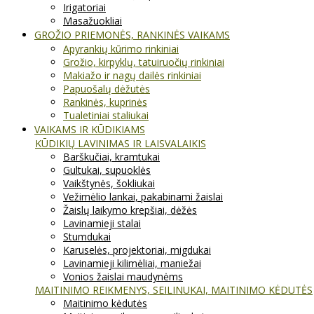
Irigatoriai
Masažuokliai
GROŽIO PRIEMONĖS, RANKINĖS VAIKAMS
Apyrankių kūrimo rinkiniai
Grožio, kirpyklų, tatuiruočių rinkiniai
Makiažo ir nagų dailės rinkiniai
Papuošalų dėžutės
Rankinės, kuprinės
Tualetiniai staliukai
VAIKAMS IR KŪDIKIAMS
KŪDIKIŲ LAVINIMAS IR LAISVALAIKIS
Barškučiai, kramtukai
Gultukai, supuoklės
Vaikštynės, šokliukai
Vežimėlio lankai, pakabinami žaislai
Žaislų laikymo krepšiai, dėžės
Lavinamieji stalai
Stumdukai
Karuselės, projektoriai, migdukai
Lavinamieji kilimėliai, maniežai
Vonios žaislai maudynėms
MAITINIMO REIKMENYS, SEILINUKAI, MAITINIMO KĖDUTĖS
Maitinimo kėdutės