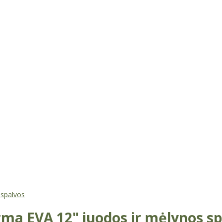
 spalvos
rma EVA 12" juodos ir mėlynos s