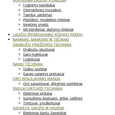
KŪRYBINIAI ŽAISLAI, POMĖGIAI
Lyginimo karoliukai
Deimantinės mozaikos
Tapyba, piešimas
Plastilino, modelinio rinkiniai
Kinetinis smėlis
Kiti kūrybiniai, dažymo rinkiniai
LIKUČIŲ IŠPARDAVIMAS KŪDIKIŲ PREKIŲ
NAMAMS, MAMOMS IR TĖČIAMS
DRABUŽIŲ PRIEŽIŪROS TECHNIKA
Drabužių skustuvai
Garų lygintuvai
Lygintuvai
NAMŲ TECHNIKA
Dulkių siurbliai
Garais valantys prietaisai
ORO REGULIAVIMO ĮRANGA
Oro sausintuvai, drėgmės surinkėjai
SMULKI VIRTUVĖS TECHNIKA
Elektriniai virduliai
Sumuštinių keptuvės, griliai, vaflinės
Trintuvai, smulkintuvai
SVEIKATA, GROŽIS IR HIGIENA
Elektriniai dantų šepetėliai