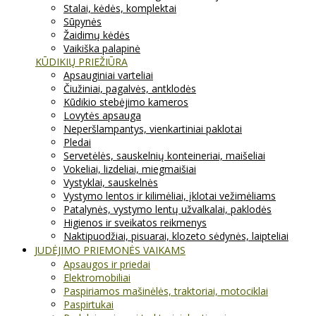
Stalai, kėdės, komplektai
Sūpynės
Žaidimų kėdės
Vaikiška palapinė
KŪDIKIŲ PRIEŽIŪRA
Apsauginiai varteliai
Čiužiniai, pagalvės, antklodės
Kūdikio stebėjimo kameros
Lovytės apsauga
Neperšlampantys, vienkartiniai paklotai
Pledai
Servetėlės, sauskelnių konteineriai, maišeliai
Vokeliai, lizdeliai, miegmaišiai
Vystyklai, sauskelnės
Vystymo lentos ir kilimėliai, įklotai vežimėliams
Patalynės, vystymo lentų užvalkalai, paklodės
Higienos ir sveikatos reikmenys
Naktipuodžiai, pisuarai, klozeto sėdynės, laipteliai
JUDĖJIMO PRIEMONĖS VAIKAMS
Apsaugos ir priedai
Elektromobiliai
Paspiriamos mašinėlės, traktoriai, motociklai
Paspirtukai