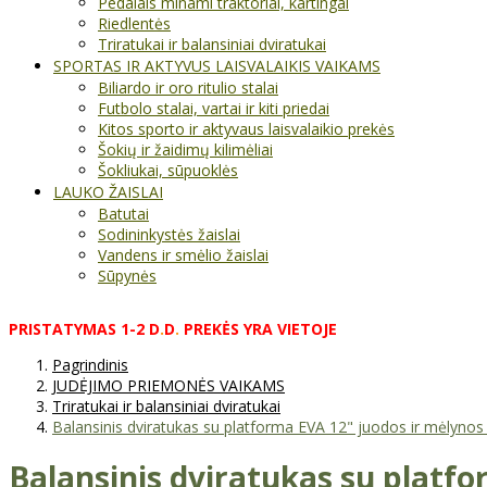
Pedalais minami traktoriai, kartingai
Riedlentės
Triratukai ir balansiniai dviratukai
SPORTAS IR AKTYVUS LAISVALAIKIS VAIKAMS
Biliardo ir oro ritulio stalai
Futbolo stalai, vartai ir kiti priedai
Kitos sporto ir aktyvaus laisvalaikio prekės
Šokių ir žaidimų kilimėliai
Šokliukai, sūpuoklės
LAUKO ŽAISLAI
Batutai
Sodininkystės žaislai
Vandens ir smėlio žaislai
Sūpynės
PRISTATYMAS
1-2
D
.
D
.
PREKĖS
YRA
VIETOJE
Pagrindinis
JUDĖJIMO PRIEMONĖS VAIKAMS
Triratukai ir balansiniai dviratukai
Balansinis dviratukas su platforma EVA 12" juodos ir mėlynos
Balansinis dviratukas su platfo