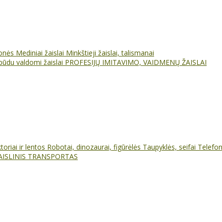
ionės
Mediniai žaislai
Minkštieji žaislai, talismanai
būdu valdomi žaislai
PROFESIJŲ IMITAVIMO, VAIDMENŲ ŽAISLAI
oriai ir lentos
Robotai, dinozaurai, figūrėlės
Taupyklės, seifai
Telefo
AISLINIS TRANSPORTAS