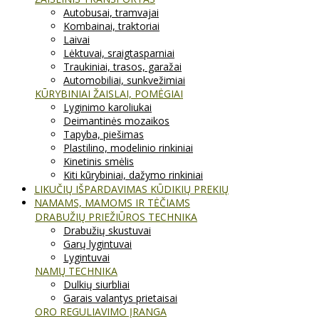
Autobusai, tramvajai
Kombainai, traktoriai
Laivai
Lėktuvai, sraigtasparniai
Traukiniai, trasos, garažai
Automobiliai, sunkvežimiai
KŪRYBINIAI ŽAISLAI, POMĖGIAI
Lyginimo karoliukai
Deimantinės mozaikos
Tapyba, piešimas
Plastilino, modelinio rinkiniai
Kinetinis smėlis
Kiti kūrybiniai, dažymo rinkiniai
LIKUČIŲ IŠPARDAVIMAS KŪDIKIŲ PREKIŲ
NAMAMS, MAMOMS IR TĖČIAMS
DRABUŽIŲ PRIEŽIŪROS TECHNIKA
Drabužių skustuvai
Garų lygintuvai
Lygintuvai
NAMŲ TECHNIKA
Dulkių siurbliai
Garais valantys prietaisai
ORO REGULIAVIMO ĮRANGA