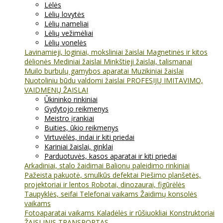
Lėlės
Lėlių lovytės
Lėlių nameliai
Lėlių vežimėliai
Lėlių vonelės
Lavinamieji, loginiai, moksliniai žaislai
Magnetinės ir kitos
dėlionės
Mediniai žaislai
Minkštieji žaislai, talismanai
Muilo burbulų gamybos aparatai
Muzikiniai žaislai
Nuotoliniu būdu valdomi žaislai
PROFESIJŲ IMITAVIMO,
VAIDMENŲ ŽAISLAI
Ūkininko rinkiniai
Gydytojo reikmenys
Meistro įrankiai
Buities, ūkio reikmenys
Virtuvėlės, indai ir kiti priedai
Kariniai žaislai, ginklai
Parduotuvės, kasos aparatai ir kiti priedai
Arkadiniai, stalo žaidimai
Balionų paleidimo rinkiniai
Pažeista pakuotė, smulkūs defektai
Piešimo planšetės,
projektoriai ir lentos
Robotai, dinozaurai, figūrėlės
Taupyklės, seifai
Telefonai vaikams
Žaidimų konsolės
vaikams
Fotoaparatai vaikams
Kaladėlės ir rūšiuokliai
Konstruktoriai
ŽAISLINIS TRANSPORTAS