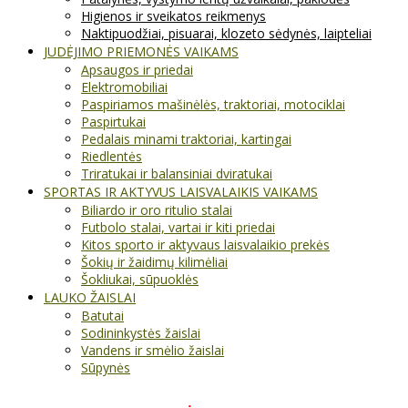
Higienos ir sveikatos reikmenys
Naktipuodžiai, pisuarai, klozeto sėdynės, laipteliai
JUDĖJIMO PRIEMONĖS VAIKAMS
Apsaugos ir priedai
Elektromobiliai
Paspiriamos mašinėlės, traktoriai, motociklai
Paspirtukai
Pedalais minami traktoriai, kartingai
Riedlentės
Triratukai ir balansiniai dviratukai
SPORTAS IR AKTYVUS LAISVALAIKIS VAIKAMS
Biliardo ir oro ritulio stalai
Futbolo stalai, vartai ir kiti priedai
Kitos sporto ir aktyvaus laisvalaikio prekės
Šokių ir žaidimų kilimėliai
Šokliukai, sūpuoklės
LAUKO ŽAISLAI
Batutai
Sodininkystės žaislai
Vandens ir smėlio žaislai
Sūpynės