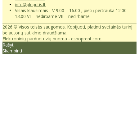
info@pleputis.lt
Visais klausimais I-V 9.00 – 16.00 , pietų pertrauka 12.00 –
13.00 VI – nedirbame VII – nedirbame.
2026 © Visos teisės saugomos. Kopijuoti, platinti svetainės turinį
be autorių sutikimo draudžiama.
Elektroninių parduotuvių nuoma
-
eshoprent.com
Rašyti
Skambinti