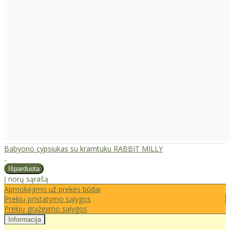
Babyono cypsiukas su kramtuku RABBIT MILLY
..
Į norų sąrašą
Apmokėjimo už prekes būdai
Prekių pristatymo sąlygos
Prekių grąžinimo sąlygos
Informacija