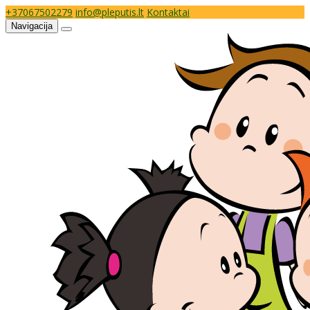
+37067502279
info@pleputis.lt
Kontaktai
Navigacija