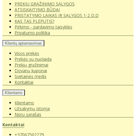
PREKIŲ GRĄŽINIMO SĄLYGOS
ATSISKAITYMO BŪDAI
PRISTATYMO LAIKAS IR SĄLYGOS 1-2 D.D
KAS TAS PLEPUTIS?
Pirkimo - pardavimo taisyklės
Privatumo politika
Klientų aptarnavimas
Visos prekės
Prekės su nuolaida
Prekių grąžinimai
Dovanų kuponai
Svetainės medis
Kontaktai
Klientams
Klientams
Užsakymų istorija
Norų sąrašas
Kontaktai
+37067502279