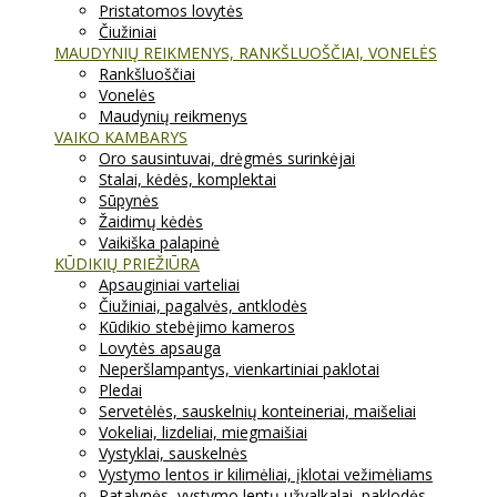
Pristatomos lovytės
Čiužiniai
MAUDYNIŲ REIKMENYS, RANKŠLUOŠČIAI, VONELĖS
Rankšluoščiai
Vonelės
Maudynių reikmenys
VAIKO KAMBARYS
Oro sausintuvai, drėgmės surinkėjai
Stalai, kėdės, komplektai
Sūpynės
Žaidimų kėdės
Vaikiška palapinė
KŪDIKIŲ PRIEŽIŪRA
Apsauginiai varteliai
Čiužiniai, pagalvės, antklodės
Kūdikio stebėjimo kameros
Lovytės apsauga
Neperšlampantys, vienkartiniai paklotai
Pledai
Servetėlės, sauskelnių konteineriai, maišeliai
Vokeliai, lizdeliai, miegmaišiai
Vystyklai, sauskelnės
Vystymo lentos ir kilimėliai, įklotai vežimėliams
Patalynės, vystymo lentų užvalkalai, paklodės