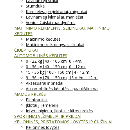
Lavinamieji stalai
Stumdukai
Karuselės, projektoriai, migdukai
Lavinamieji kilimėliai, maniežai
Vonios žaislai maudynėms
MAITINIMO REIKMENYS, SEILINUKAI, MAITINIMO
KĖDUTĖS
Maitinimo kėdutės
Maitinimo reikmenys, seilinukai
ČIULPTUKAI
AUTOMOBILINĖS KĖDUTĖS
0 - 22 kg|40 - 105 cm|0 - 4m.
0 - 36 kg|40 - 150 cm|0 - 12 m.
15 - 36 kg|100 - 150 cm|4 - 12 m.
9 - 36 kg|76 - 150 cm|15 mėn. - 12 m.
Aksesuarai ir priedai
Automobilinės kėdutės - paaukštinimai
MAMOS PREKĖS
Pientraukiai
Įklotai į liemenėlę
Intymi higiena, įklotai ir kitos prekės
SPORTINIAI VEŽIMĖLIAI IR PRIEDAI
KELIONINĖS, PRISTATOMOS LOVYTĖS IR ČIUŽINIAI
Kelioninės lovytės