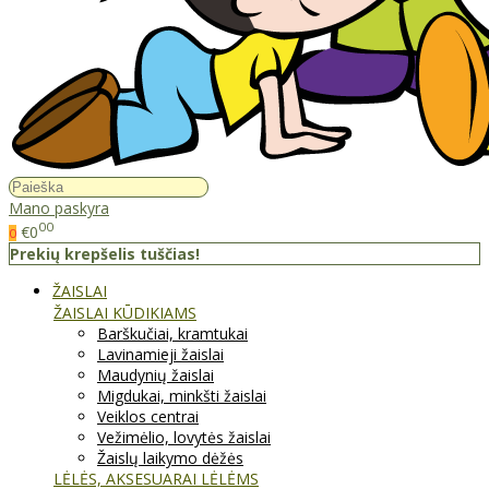
Mano paskyra
00
€0
0
Prekių krepšelis tuščias!
ŽAISLAI
ŽAISLAI KŪDIKIAMS
Barškučiai, kramtukai
Lavinamieji žaislai
Maudynių žaislai
Migdukai, minkšti žaislai
Veiklos centrai
Vežimėlio, lovytės žaislai
Žaislų laikymo dėžės
LĖLĖS, AKSESUARAI LĖLĖMS