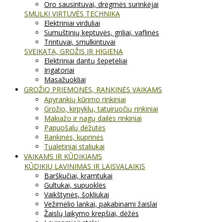
Oro sausintuvai, drėgmės surinkėjai
SMULKI VIRTUVĖS TECHNIKA
Elektriniai virduliai
Sumuštinių keptuvės, griliai, vaflinės
Trintuvai, smulkintuvai
SVEIKATA, GROŽIS IR HIGIENA
Elektriniai dantų šepetėliai
Irigatoriai
Masažuokliai
GROŽIO PRIEMONĖS, RANKINĖS VAIKAMS
Apyrankių kūrimo rinkiniai
Grožio, kirpyklų, tatuiruočių rinkiniai
Makiažo ir nagų dailės rinkiniai
Papuošalų dėžutės
Rankinės, kuprinės
Tualetiniai staliukai
VAIKAMS IR KŪDIKIAMS
KŪDIKIŲ LAVINIMAS IR LAISVALAIKIS
Barškučiai, kramtukai
Gultukai, supuoklės
Vaikštynės, šokliukai
Vežimėlio lankai, pakabinami žaislai
Žaislų laikymo krepšiai, dėžės