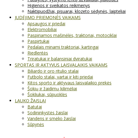
Higienos ir sveikatos reikmenys
Naktipuodžiai, pisuarai, klozeto sėdynės, laipteliai
JUDĖJIMO PRIEMONĖS VAIKAMS
Apsaugos ir priedai
Elektromobiliai
Paspiriamos mašinėlės, traktoriai, motociklai
Paspirtukai
Pedalais minami traktoriai, kartingai
Riedlentės
Triratukai ir balansiniai dviratukai
SPORTAS IR AKTYVUS LAISVALAIKIS VAIKAMS
Biliardo ir oro ritulio stalai
Futbolo stalai, vartai ir kiti priedai
Kitos sporto ir aktyvaus laisvalaikio prekės
Šokių ir žaidimų kilimėliai
Šokliukai, sūpuoklės
LAUKO ŽAISLAI
Batutai
Sodininkystės žaislai
Vandens ir smėlio žaislai
Sūpynės