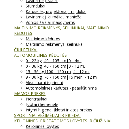
Lavinamieji stalai
Stumdukai
Karuselės, projektoriai, migdukai
Lavinamieji kilimėliai, maniežai
Vonios žaislai maudynėms
MAITINIMO REIKMENYS, SEILINUKAI, MAITINIMO
KĖDUTĖS
Maitinimo kėdutės
Maitinimo reikmenys, seilinukai
ČIULPTUKAI
AUTOMOBILINĖS KĖDUTĖS
0 - 22 kg|40 - 105 cm|0 - 4m.
0 - 36 kg|40 - 150 cm|0 - 12 m.
15 - 36 kg|100 - 150 cm|4 - 12 m.
9 - 36 kg|76 - 150 cm|15 mėn. - 12 m.
Aksesuarai ir priedai
Automobilinės kėdutės - paaukštinimai
MAMOS PREKĖS
Pientraukiai
Įklotai į liemenėlę
Intymi higiena, įklotai ir kitos prekės
SPORTINIAI VEŽIMĖLIAI IR PRIEDAI
KELIONINĖS, PRISTATOMOS LOVYTĖS IR ČIUŽINIAI
Kelioninės lovytės