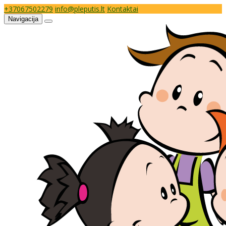
+37067502279
info@pleputis.lt
Kontaktai
Navigacija