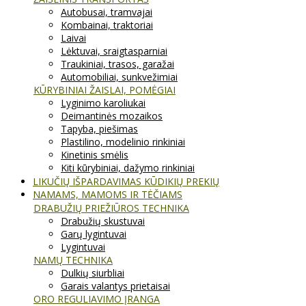
Autobusai, tramvajai
Kombainai, traktoriai
Laivai
Lėktuvai, sraigtasparniai
Traukiniai, trasos, garažai
Automobiliai, sunkvežimiai
KŪRYBINIAI ŽAISLAI, POMĖGIAI
Lyginimo karoliukai
Deimantinės mozaikos
Tapyba, piešimas
Plastilino, modelinio rinkiniai
Kinetinis smėlis
Kiti kūrybiniai, dažymo rinkiniai
LIKUČIŲ IŠPARDAVIMAS KŪDIKIŲ PREKIŲ
NAMAMS, MAMOMS IR TĖČIAMS
DRABUŽIŲ PRIEŽIŪROS TECHNIKA
Drabužių skustuvai
Garų lygintuvai
Lygintuvai
NAMŲ TECHNIKA
Dulkių siurbliai
Garais valantys prietaisai
ORO REGULIAVIMO ĮRANGA