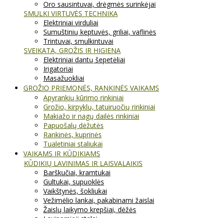
Oro sausintuvai, drėgmės surinkėjai
SMULKI VIRTUVĖS TECHNIKA
Elektriniai virduliai
Sumuštinių keptuvės, griliai, vaflinės
Trintuvai, smulkintuvai
SVEIKATA, GROŽIS IR HIGIENA
Elektriniai dantų šepetėliai
Irigatoriai
Masažuokliai
GROŽIO PRIEMONĖS, RANKINĖS VAIKAMS
Apyrankių kūrimo rinkiniai
Grožio, kirpyklų, tatuiruočių rinkiniai
Makiažo ir nagų dailės rinkiniai
Papuošalų dėžutės
Rankinės, kuprinės
Tualetiniai staliukai
VAIKAMS IR KŪDIKIAMS
KŪDIKIŲ LAVINIMAS IR LAISVALAIKIS
Barškučiai, kramtukai
Gultukai, supuoklės
Vaikštynės, šokliukai
Vežimėlio lankai, pakabinami žaislai
Žaislų laikymo krepšiai, dėžės