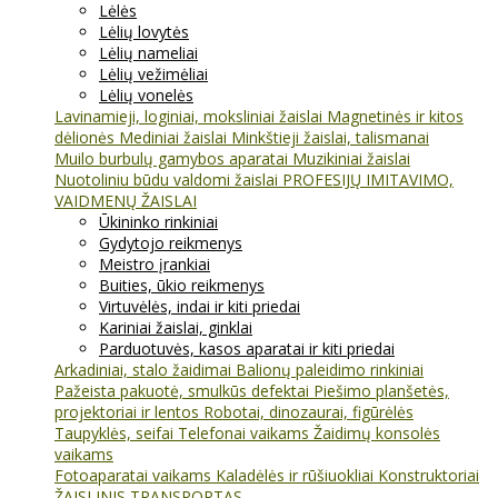
Lėlės
Lėlių lovytės
Lėlių nameliai
Lėlių vežimėliai
Lėlių vonelės
Lavinamieji, loginiai, moksliniai žaislai
Magnetinės ir kitos
dėlionės
Mediniai žaislai
Minkštieji žaislai, talismanai
Muilo burbulų gamybos aparatai
Muzikiniai žaislai
Nuotoliniu būdu valdomi žaislai
PROFESIJŲ IMITAVIMO,
VAIDMENŲ ŽAISLAI
Ūkininko rinkiniai
Gydytojo reikmenys
Meistro įrankiai
Buities, ūkio reikmenys
Virtuvėlės, indai ir kiti priedai
Kariniai žaislai, ginklai
Parduotuvės, kasos aparatai ir kiti priedai
Arkadiniai, stalo žaidimai
Balionų paleidimo rinkiniai
Pažeista pakuotė, smulkūs defektai
Piešimo planšetės,
projektoriai ir lentos
Robotai, dinozaurai, figūrėlės
Taupyklės, seifai
Telefonai vaikams
Žaidimų konsolės
vaikams
Fotoaparatai vaikams
Kaladėlės ir rūšiuokliai
Konstruktoriai
ŽAISLINIS TRANSPORTAS