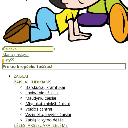
Mano paskyra
00
€0
0
Prekių krepšelis tuščias!
ŽAISLAI
ŽAISLAI KŪDIKIAMS
Barškučiai, kramtukai
Lavinamieji žaislai
Maudynių žaislai
Migdukai, minkšti žaislai
Veiklos centrai
Vežimėlio, lovytės žaislai
Žaislų laikymo dėžės
LĖLĖS, AKSESUARAI LĖLĖMS