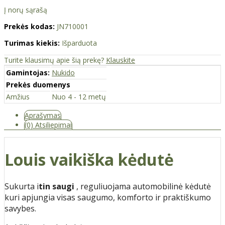
Į norų sąrašą
Prekės kodas:
JN710001
Turimas kiekis:
Išparduota
Turite klausimų apie šią prekę?
Klauskite
Gamintojas:
Nukido
Prekės duomenys
Amžius
Nuo 4 - 12 metų
Aprašymas
(0) Atsiliepimai
Louis vaikiška kėdutė
Sukurta i
tin saugi
, reguliuojama automobilinė kėdutė
kuri apjungia visas saugumo, komforto ir praktiškumo
savybes.