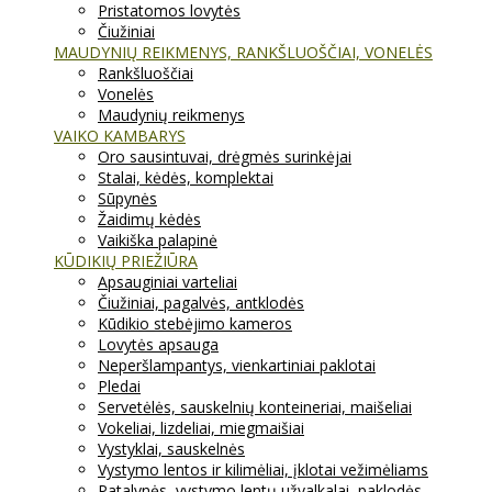
Pristatomos lovytės
Čiužiniai
MAUDYNIŲ REIKMENYS, RANKŠLUOŠČIAI, VONELĖS
Rankšluoščiai
Vonelės
Maudynių reikmenys
VAIKO KAMBARYS
Oro sausintuvai, drėgmės surinkėjai
Stalai, kėdės, komplektai
Sūpynės
Žaidimų kėdės
Vaikiška palapinė
KŪDIKIŲ PRIEŽIŪRA
Apsauginiai varteliai
Čiužiniai, pagalvės, antklodės
Kūdikio stebėjimo kameros
Lovytės apsauga
Neperšlampantys, vienkartiniai paklotai
Pledai
Servetėlės, sauskelnių konteineriai, maišeliai
Vokeliai, lizdeliai, miegmaišiai
Vystyklai, sauskelnės
Vystymo lentos ir kilimėliai, įklotai vežimėliams
Patalynės, vystymo lentų užvalkalai, paklodės