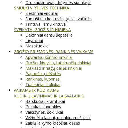
Oro sausintuvai, drėgmės surinkėjai
SMULKI VIRTUVĖS TECHNIKA
Elektriniai virduliai
Sumuštinių keptuvės, griliai, vaflinės
Trintuvai, smulkintuvai
SVEIKATA, GROŽIS IR HIGIENA
Elektriniai dantų šepetėliai
Irigatoriai
Masažuokliai
GROŽIO PRIEMONĖS, RANKINĖS VAIKAMS
Apyrankių kūrimo rinkiniai
Grožio, kirpyklų, tatuiruočių rinkiniai
Makiažo ir nagų dailės rinkiniai
Papuošalų dėžutės
Rankinės, kuprinės
Tualetiniai staliukai
VAIKAMS IR KŪDIKIAMS
KŪDIKIŲ LAVINIMAS IR LAISVALAIKIS
Barškučiai, kramtukai
Gultukai, supuoklės
Vaikštynės, šokliukai
Vežimėlio lankai, pakabinami žaislai
Žaislų laikymo krepšiai, dėžės