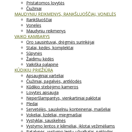
Pristatomos lovytės
Čiužiniai
MAUDYNIŲ REIKMENYS, RANKŠLUOŠČIAI, VONELĖS
Rankšluoščiai
Vonelės
Maudynių reikmenys
VAIKO KAMBARYS
Oro sausintuvai, drėgmės surinkėjai
Stalai, kėdės, komplektai
Sūpynės
Žaidimų kėdės
Vaikiška palapinė
KŪDIKIŲ PRIEŽIŪRA
Apsauginiai varteliai
Čiužiniai, pagalvės, antklodės
Kūdikio stebėjimo kameros
Lovytės apsauga
Neperšlampantys, vienkartiniai paklotai
Pledai
Servetėlės, sauskelnių konteineriai, maišeliai
Vokeliai, lizdeliai, miegmaišiai
Vystyklai, sauskelnės
Vystymo lentos ir kilimėliai, įklotai vežimėliams
Patalynės, vystymo lentų užvalkalai, paklodės