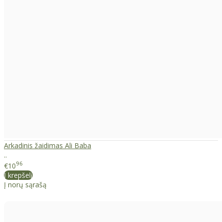
Arkadinis žaidimas Ali Baba
..
96
€10
Į krepšelį
Į norų sąrašą