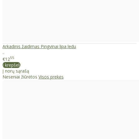
Arkadinis žaidimas Pingvinai lipa ledu
..
55
€12
Į krepšelį
Į norų sąrašą
Neseniai žiūrėtos
Visos prekės