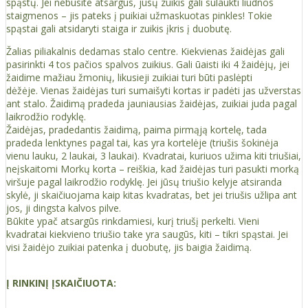
spąstų. Jei nebūsite atsargūs, jūsų zuikis gali sulaukti liūdnos
staigmenos – jis pateks į puikiai užmaskuotas pinkles! Tokie
spąstai gali atsidaryti staiga ir zuikis įkris į duobutę.
Žalias piliakalnis dedamas stalo centre. Kiekvienas žaidėjas gali
pasirinkti 4 tos pačios spalvos zuikius. Gali ūaisti iki 4 žaidėjų, jei
žaidime mažiau žmonių, likusieji zuikiai turi būti paslėpti
dėžėje. Vienas žaidėjas turi sumaišyti kortas ir padėti jas užverstas
ant stalo. Žaidimą pradeda jauniausias žaidėjas, zuikiai juda pagal
laikrodžio rodyklę.
Žaidėjas, pradedantis žaidimą, paima pirmąją kortelę, tada
pradeda lenktynes ​​pagal tai, kas yra kortelėje (triušis šokinėja
vienu lauku, 2 laukai, 3 laukai). Kvadratai, kuriuos užima kiti triušiai,
neįskaitomi Morkų korta – reiškia, kad žaidėjas turi pasukti morką
viršuje pagal laikrodžio rodyklę. Jei jūsų triušio kelyje atsiranda
skylė, ji skaičiuojama kaip kitas kvadratas, bet jei triušis užlipa ant
jos, ji dingsta kalvos pilve.
Būkite ypač atsargūs rinkdamiesi, kurį triušį perkelti. Vieni
kvadratai kiekvieno triušio take yra saugūs, kiti – tikri spąstai. Jei
visi žaidėjo zuikiai patenka į duobutę, jis baigia žaidimą.
Į RINKINĮ ĮSKAIČIUOTA: