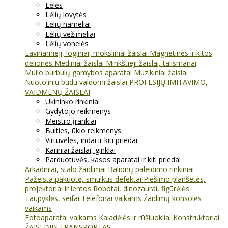
Lėlės
Lėlių lovytės
Lėlių nameliai
Lėlių vežimėliai
Lėlių vonelės
Lavinamieji, loginiai, moksliniai žaislai
Magnetinės ir kitos
dėlionės
Mediniai žaislai
Minkštieji žaislai, talismanai
Muilo burbulų gamybos aparatai
Muzikiniai žaislai
Nuotoliniu būdu valdomi žaislai
PROFESIJŲ IMITAVIMO,
VAIDMENŲ ŽAISLAI
Ūkininko rinkiniai
Gydytojo reikmenys
Meistro įrankiai
Buities, ūkio reikmenys
Virtuvėlės, indai ir kiti priedai
Kariniai žaislai, ginklai
Parduotuvės, kasos aparatai ir kiti priedai
Arkadiniai, stalo žaidimai
Balionų paleidimo rinkiniai
Pažeista pakuotė, smulkūs defektai
Piešimo planšetės,
projektoriai ir lentos
Robotai, dinozaurai, figūrėlės
Taupyklės, seifai
Telefonai vaikams
Žaidimų konsolės
vaikams
Fotoaparatai vaikams
Kaladėlės ir rūšiuokliai
Konstruktoriai
ŽAISLINIS TRANSPORTAS