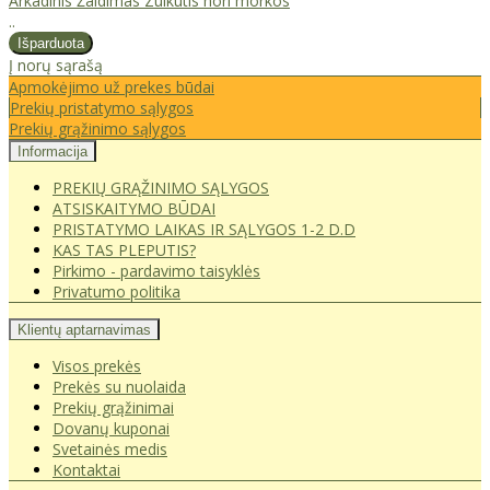
Arkadinis Žaidimas Zuikutis nori morkos
..
Į norų sąrašą
Apmokėjimo už prekes būdai
Prekių pristatymo sąlygos
Prekių grąžinimo sąlygos
Informacija
PREKIŲ GRĄŽINIMO SĄLYGOS
ATSISKAITYMO BŪDAI
PRISTATYMO LAIKAS IR SĄLYGOS 1-2 D.D
KAS TAS PLEPUTIS?
Pirkimo - pardavimo taisyklės
Privatumo politika
Klientų aptarnavimas
Visos prekės
Prekės su nuolaida
Prekių grąžinimai
Dovanų kuponai
Svetainės medis
Kontaktai