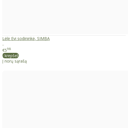
Lėlė Evi sodininkė, SIMBA
..
98
€5
Į krepšelį
Į norų sąrašą