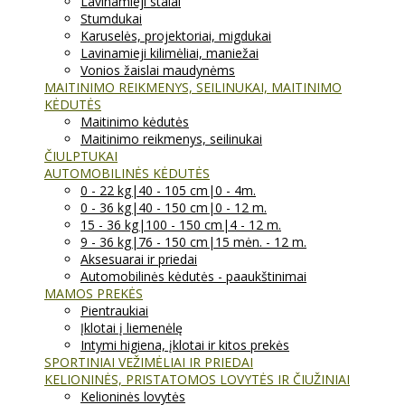
Lavinamieji stalai
Stumdukai
Karuselės, projektoriai, migdukai
Lavinamieji kilimėliai, maniežai
Vonios žaislai maudynėms
MAITINIMO REIKMENYS, SEILINUKAI, MAITINIMO
KĖDUTĖS
Maitinimo kėdutės
Maitinimo reikmenys, seilinukai
ČIULPTUKAI
AUTOMOBILINĖS KĖDUTĖS
0 - 22 kg|40 - 105 cm|0 - 4m.
0 - 36 kg|40 - 150 cm|0 - 12 m.
15 - 36 kg|100 - 150 cm|4 - 12 m.
9 - 36 kg|76 - 150 cm|15 mėn. - 12 m.
Aksesuarai ir priedai
Automobilinės kėdutės - paaukštinimai
MAMOS PREKĖS
Pientraukiai
Įklotai į liemenėlę
Intymi higiena, įklotai ir kitos prekės
SPORTINIAI VEŽIMĖLIAI IR PRIEDAI
KELIONINĖS, PRISTATOMOS LOVYTĖS IR ČIUŽINIAI
Kelioninės lovytės