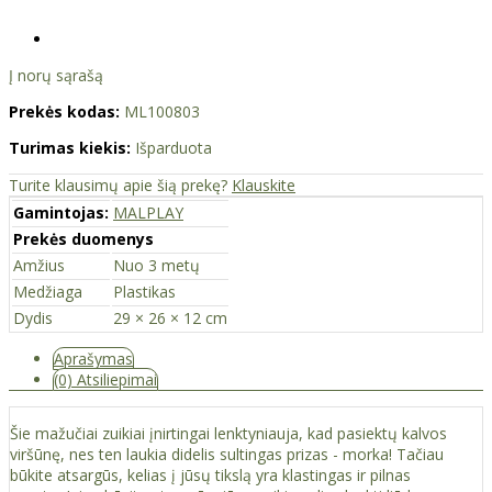
Į norų sąrašą
Prekės kodas:
ML100803
Turimas kiekis:
Išparduota
Turite klausimų apie šią prekę?
Klauskite
Gamintojas:
MALPLAY
Prekės duomenys
Amžius
Nuo 3 metų
Medžiaga
Plastikas
Dydis
29 × 26 × 12 cm
Aprašymas
(0) Atsiliepimai
Šie mažučiai zuikiai įnirtingai lenktyniauja, kad pasiektų kalvos
viršūnę, nes ten laukia didelis sultingas prizas - morka! Tačiau
būkite atsargūs, kelias į jūsų tikslą yra klastingas ir pilnas