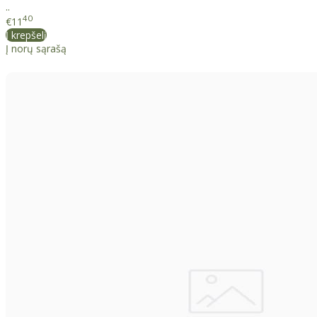
..
40
€11
Į krepšelį
Į norų sąrašą