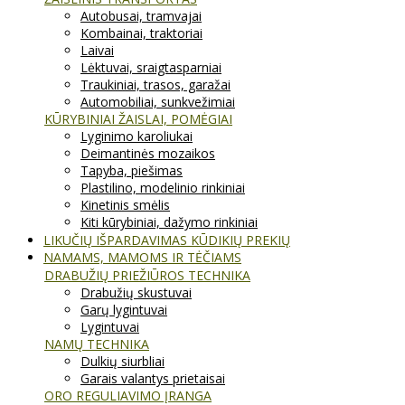
Autobusai, tramvajai
Kombainai, traktoriai
Laivai
Lėktuvai, sraigtasparniai
Traukiniai, trasos, garažai
Automobiliai, sunkvežimiai
KŪRYBINIAI ŽAISLAI, POMĖGIAI
Lyginimo karoliukai
Deimantinės mozaikos
Tapyba, piešimas
Plastilino, modelinio rinkiniai
Kinetinis smėlis
Kiti kūrybiniai, dažymo rinkiniai
LIKUČIŲ IŠPARDAVIMAS KŪDIKIŲ PREKIŲ
NAMAMS, MAMOMS IR TĖČIAMS
DRABUŽIŲ PRIEŽIŪROS TECHNIKA
Drabužių skustuvai
Garų lygintuvai
Lygintuvai
NAMŲ TECHNIKA
Dulkių siurbliai
Garais valantys prietaisai
ORO REGULIAVIMO ĮRANGA