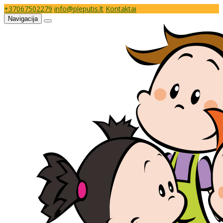
+37067502279
info@pleputis.lt
Kontaktai
Navigacija