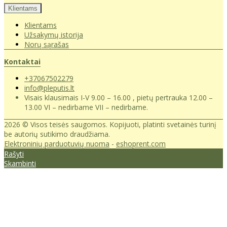
Klientams
Klientams
Užsakymų istorija
Norų sąrašas
Kontaktai
+37067502279
info@pleputis.lt
Visais klausimais I-V 9.00 – 16.00 , pietų pertrauka 12.00 –
13.00 VI – nedirbame VII – nedirbame.
2026 © Visos teisės saugomos. Kopijuoti, platinti svetainės turinį
be autorių sutikimo draudžiama.
Elektroninių parduotuvių nuoma
-
eshoprent.com
Rašyti
Skambinti