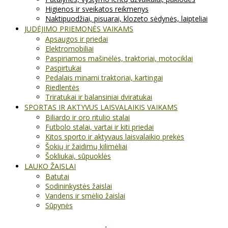
Higienos ir sveikatos reikmenys
Naktipuodžiai, pisuarai, klozeto sėdynės, laipteliai
JUDĖJIMO PRIEMONĖS VAIKAMS
Apsaugos ir priedai
Elektromobiliai
Paspiriamos mašinėlės, traktoriai, motociklai
Paspirtukai
Pedalais minami traktoriai, kartingai
Riedlentės
Triratukai ir balansiniai dviratukai
SPORTAS IR AKTYVUS LAISVALAIKIS VAIKAMS
Biliardo ir oro ritulio stalai
Futbolo stalai, vartai ir kiti priedai
Kitos sporto ir aktyvaus laisvalaikio prekės
Šokių ir žaidimų kilimėliai
Šokliukai, sūpuoklės
LAUKO ŽAISLAI
Batutai
Sodininkystės žaislai
Vandens ir smėlio žaislai
Sūpynės