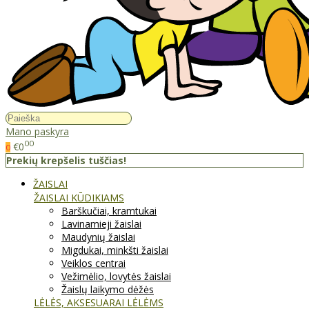
Mano paskyra
00
€0
0
Prekių krepšelis tuščias!
ŽAISLAI
ŽAISLAI KŪDIKIAMS
Barškučiai, kramtukai
Lavinamieji žaislai
Maudynių žaislai
Migdukai, minkšti žaislai
Veiklos centrai
Vežimėlio, lovytės žaislai
Žaislų laikymo dėžės
LĖLĖS, AKSESUARAI LĖLĖMS