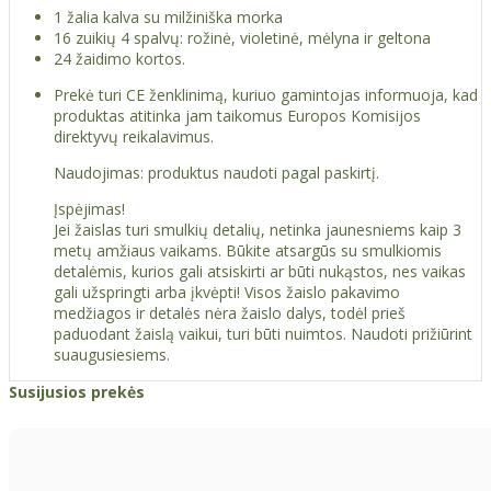
1 žalia kalva su milžiniška morka
16 zuikių 4 spalvų: rožinė, violetinė, mėlyna ir geltona
24 žaidimo kortos.
Prekė turi CE ženklinimą, kuriuo gamintojas informuoja, kad
produktas atitinka jam taikomus Europos Komisijos
direktyvų reikalavimus.
Naudojimas: produktus naudoti pagal paskirtį.
Įspėjimas!
Jei žaislas turi smulkių detalių, netinka jaunesniems kaip 3
metų amžiaus vaikams. Būkite atsargūs su smulkiomis
detalėmis, kurios gali atsiskirti ar būti nukąstos, nes vaikas
gali užspringti arba įkvėpti! Visos žaislо pakavimo
medžiagos ir detalės nėra žaislo dalys, todėl prieš
paduodant žaislą vaikui, turi būti nuimtos. Naudoti prižiūrint
suaugusiesiems.
Susijusios prekės