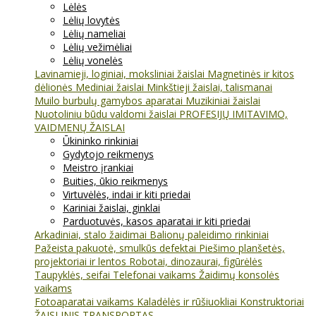
Lėlės
Lėlių lovytės
Lėlių nameliai
Lėlių vežimėliai
Lėlių vonelės
Lavinamieji, loginiai, moksliniai žaislai
Magnetinės ir kitos
dėlionės
Mediniai žaislai
Minkštieji žaislai, talismanai
Muilo burbulų gamybos aparatai
Muzikiniai žaislai
Nuotoliniu būdu valdomi žaislai
PROFESIJŲ IMITAVIMO,
VAIDMENŲ ŽAISLAI
Ūkininko rinkiniai
Gydytojo reikmenys
Meistro įrankiai
Buities, ūkio reikmenys
Virtuvėlės, indai ir kiti priedai
Kariniai žaislai, ginklai
Parduotuvės, kasos aparatai ir kiti priedai
Arkadiniai, stalo žaidimai
Balionų paleidimo rinkiniai
Pažeista pakuotė, smulkūs defektai
Piešimo planšetės,
projektoriai ir lentos
Robotai, dinozaurai, figūrėlės
Taupyklės, seifai
Telefonai vaikams
Žaidimų konsolės
vaikams
Fotoaparatai vaikams
Kaladėlės ir rūšiuokliai
Konstruktoriai
ŽAISLINIS TRANSPORTAS