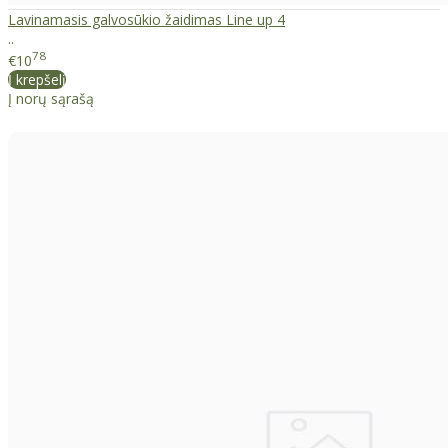
Lavinamasis galvosūkio žaidimas Line up 4
..
78
€10
Į krepšelį
Į norų sąrašą