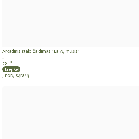
Arkadinis stalo žaidimas "Laivų mūšis"
..
90
€8
Į krepšelį
Į norų sąrašą