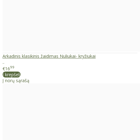
Arkadinis klasikinis žaidimas Nuliukai- kryžiukai
..
99
€16
Į krepšelį
Į norų sąrašą