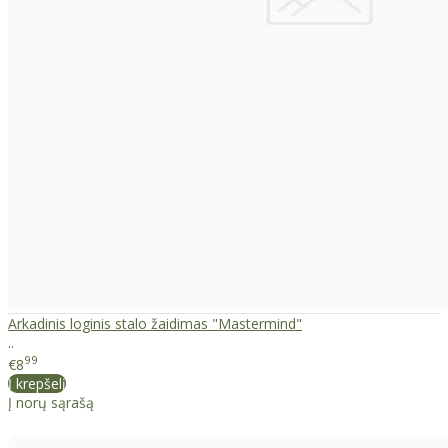
Arkadinis loginis stalo žaidimas "Mastermind"
..
99
€8
Į krepšelį
Į norų sąrašą