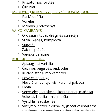
Pristatomos lovytės
Čiužiniai
MAUDYNIŲ REIKMENYS, RANKŠLUOŠČIAI, VONELĖS
Rankšluoščiai
Vonelės
Maudynių reikmenys
VAIKO KAMBARYS
Oro sausintuvai, drėgmės surinkėjai
Stalai, kėdės, komplektai
Sūpynės
Žaidimų kėdės
Vaikiška palapinė
KŪDIKIŲ PRIEŽIŪRA
Apsauginiai varteliai
Čiužiniai, pagalvės, antklodės
Kūdikio stebėjimo kameros
Lovytės apsauga
Neperšlampantys, vienkartiniai paklotai
Pledai
Servetėlės, sauskelnių konteineriai, maišeliai
Vokeliai, lizdeliai, miegmaišiai
Vystyklai, sauskelnės
Vystymo lentos ir kilimėliai, įklotai vežimėliams
Patalynės, vystymo lentų užvalkalai, paklodės