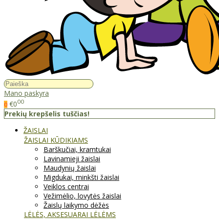
Mano paskyra
00
€0
0
Prekių krepšelis tuščias!
ŽAISLAI
ŽAISLAI KŪDIKIAMS
Barškučiai, kramtukai
Lavinamieji žaislai
Maudynių žaislai
Migdukai, minkšti žaislai
Veiklos centrai
Vežimėlio, lovytės žaislai
Žaislų laikymo dėžės
LĖLĖS, AKSESUARAI LĖLĖMS