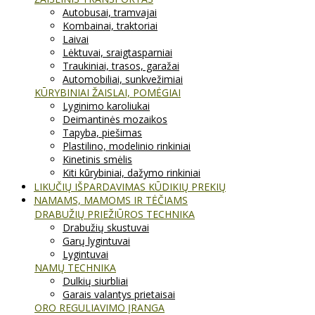
Autobusai, tramvajai
Kombainai, traktoriai
Laivai
Lėktuvai, sraigtasparniai
Traukiniai, trasos, garažai
Automobiliai, sunkvežimiai
KŪRYBINIAI ŽAISLAI, POMĖGIAI
Lyginimo karoliukai
Deimantinės mozaikos
Tapyba, piešimas
Plastilino, modelinio rinkiniai
Kinetinis smėlis
Kiti kūrybiniai, dažymo rinkiniai
LIKUČIŲ IŠPARDAVIMAS KŪDIKIŲ PREKIŲ
NAMAMS, MAMOMS IR TĖČIAMS
DRABUŽIŲ PRIEŽIŪROS TECHNIKA
Drabužių skustuvai
Garų lygintuvai
Lygintuvai
NAMŲ TECHNIKA
Dulkių siurbliai
Garais valantys prietaisai
ORO REGULIAVIMO ĮRANGA