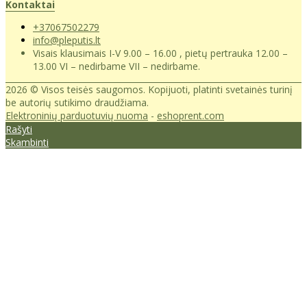
Kontaktai
+37067502279
info@pleputis.lt
Visais klausimais I-V 9.00 – 16.00 , pietų pertrauka 12.00 –
13.00 VI – nedirbame VII – nedirbame.
2026 © Visos teisės saugomos. Kopijuoti, platinti svetainės turinį
be autorių sutikimo draudžiama.
Elektroninių parduotuvių nuoma
-
eshoprent.com
Rašyti
Skambinti