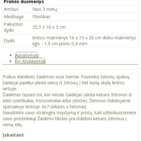
Prekės duomenys
Amžius
Nuo 3 metų
Medžiaga
Plastikas
Pakuotės
25,5 x 16 x 3 cm
dydis
lentos matmenys 16 x 15 x 20 cm disko matmenys
Dydis
ilgis - 1,9 cm plotis 0,9 mm
Aprašymas
(0) Atsiliepimai
Puikus klasikinis žaidimas visai šeimai. Pasirinkę žetonų spalvą,
žaidėjai paeiliui įdeda vieną iš žetonų į bet kurią skylę lentos
viršuje.
Žaidimas tęsiasi tol, kol vienas žaidėjas įdeda keturis žetonus iš
eilės (vertikaliai, horizontaliai arba įstrižai). Žetonus išdėliojame
specialioje lentoje: 6x7 (eilutės x žetonai).
Naudokite savo strateginį mąstymą ir protą, kad užblokuotumėte
savo priešininką! Žaidimo tikslas yra išdėlioti keturis žetonus į
vieną eilę.
Įskaitant
: