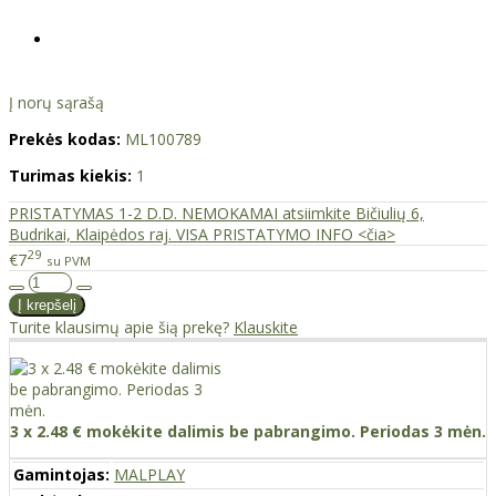
Į norų sąrašą
Prekės kodas:
ML100789
Turimas kiekis:
1
PRISTATYMAS 1-2 D.D. NEMOKAMAI atsiimkite Bičiulių 6,
Budrikai, Klaipėdos raj. VISA PRISTATYMO INFO <čia>
29
€7
su PVM
Turite klausimų apie šią prekę?
Klauskite
3 x 2.48 € mokėkite dalimis be pabrangimo. Periodas 3 mėn.
Gamintojas:
MALPLAY