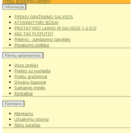
Prekių grąžinimo sąlygos
Informacija
PREKIŲ GRĄŽINIMO SĄLYGOS
ATSISKAITYMO BŪDAI
PRISTATYMO LAIKAS IR SĄLYGOS 1-2 D.D
KAS TAS PLEPUTIS?
Pirkimo - pardavimo taisyklės
Privatumo politika
Klientų aptarnavimas
Visos prekės
Prekės su nuolaida
Prekių grąžinimai
Dovanų kuponai
Svetainės medis
Kontaktai
Klientams
Klientams
Užsakymų istorija
Norų sąrašas