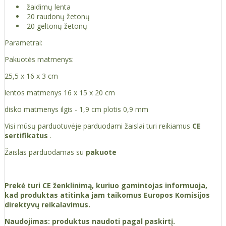
žaidimų lenta
20 raudonų žetonų
20 geltonų žetonų
Parametrai:
Pakuotės matmenys:
25,5 x 16 x 3 cm
lentos matmenys 16 x 15 x 20 cm
disko matmenys ilgis - 1,9 cm plotis 0,9 mm
Visi mūsų parduotuvėje parduodami žaislai turi reikiamus
CE
sertifikatus
.
Žaislas parduodamas su
pakuote
Prekė turi CE ženklinimą, kuriuo gamintojas informuoja,
kad produktas atitinka jam taikomus Europos Komisijos
direktyvų reikalavimus.
Naudojimas: produktus naudoti pagal paskirtį.