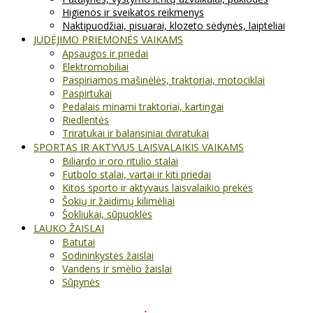
Higienos ir sveikatos reikmenys
Naktipuodžiai, pisuarai, klozeto sėdynės, laipteliai
JUDĖJIMO PRIEMONĖS VAIKAMS
Apsaugos ir priedai
Elektromobiliai
Paspiriamos mašinėlės, traktoriai, motociklai
Paspirtukai
Pedalais minami traktoriai, kartingai
Riedlentės
Triratukai ir balansiniai dviratukai
SPORTAS IR AKTYVUS LAISVALAIKIS VAIKAMS
Biliardo ir oro ritulio stalai
Futbolo stalai, vartai ir kiti priedai
Kitos sporto ir aktyvaus laisvalaikio prekės
Šokių ir žaidimų kilimėliai
Šokliukai, sūpuoklės
LAUKO ŽAISLAI
Batutai
Sodininkystės žaislai
Vandens ir smėlio žaislai
Sūpynės