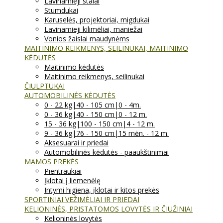
Lavinamieji stalai
Stumdukai
Karuselės, projektoriai, migdukai
Lavinamieji kilimėliai, maniežai
Vonios žaislai maudynėms
MAITINIMO REIKMENYS, SEILINUKAI, MAITINIMO
KĖDUTĖS
Maitinimo kėdutės
Maitinimo reikmenys, seilinukai
ČIULPTUKAI
AUTOMOBILINĖS KĖDUTĖS
0 - 22 kg|40 - 105 cm|0 - 4m.
0 - 36 kg|40 - 150 cm|0 - 12 m.
15 - 36 kg|100 - 150 cm|4 - 12 m.
9 - 36 kg|76 - 150 cm|15 mėn. - 12 m.
Aksesuarai ir priedai
Automobilinės kėdutės - paaukštinimai
MAMOS PREKĖS
Pientraukiai
Įklotai į liemenėlę
Intymi higiena, įklotai ir kitos prekės
SPORTINIAI VEŽIMĖLIAI IR PRIEDAI
KELIONINĖS, PRISTATOMOS LOVYTĖS IR ČIUŽINIAI
Kelioninės lovytės