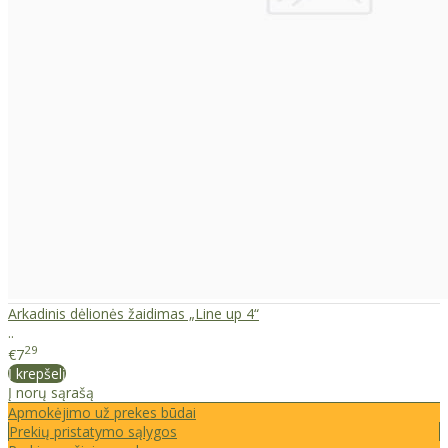
Arkadinis dėlionės žaidimas „Line up 4“
..
29
€7
Į krepšelį
Į norų sąrašą
Apmokėjimo už prekes būdai
Prekių pristatymo sąlygos