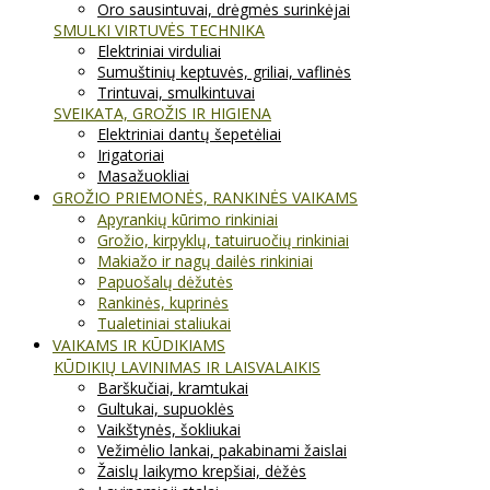
Oro sausintuvai, drėgmės surinkėjai
SMULKI VIRTUVĖS TECHNIKA
Elektriniai virduliai
Sumuštinių keptuvės, griliai, vaflinės
Trintuvai, smulkintuvai
SVEIKATA, GROŽIS IR HIGIENA
Elektriniai dantų šepetėliai
Irigatoriai
Masažuokliai
GROŽIO PRIEMONĖS, RANKINĖS VAIKAMS
Apyrankių kūrimo rinkiniai
Grožio, kirpyklų, tatuiruočių rinkiniai
Makiažo ir nagų dailės rinkiniai
Papuošalų dėžutės
Rankinės, kuprinės
Tualetiniai staliukai
VAIKAMS IR KŪDIKIAMS
KŪDIKIŲ LAVINIMAS IR LAISVALAIKIS
Barškučiai, kramtukai
Gultukai, supuoklės
Vaikštynės, šokliukai
Vežimėlio lankai, pakabinami žaislai
Žaislų laikymo krepšiai, dėžės