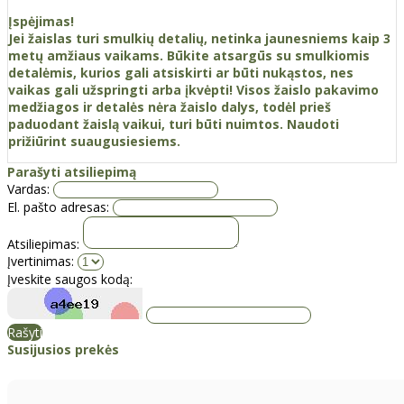
Įspėjimas!
Jei žaislas turi smulkių detalių, netinka jaunesniems kaip 3
metų amžiaus vaikams. Būkite atsargūs su smulkiomis
detalėmis, kurios gali atsiskirti ar būti nukąstos, nes
vaikas gali užspringti arba įkvėpti! Visos žaislо pakavimo
medžiagos ir detalės nėra žaislo dalys, todėl prieš
paduodant žaislą vaikui, turi būti nuimtos. Naudoti
prižiūrint suaugusiesiems.
Parašyti atsiliepimą
Vardas:
El. pašto adresas:
Atsiliepimas:
Įvertinimas:
Įveskite saugos kodą:
Rašyti
Susijusios prekės