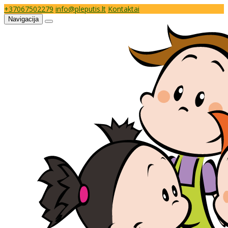
+37067502279
info@pleputis.lt
Kontaktai
Navigacija