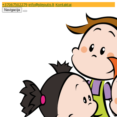
+37067502279
info@pleputis.lt
Kontaktai
Navigacija