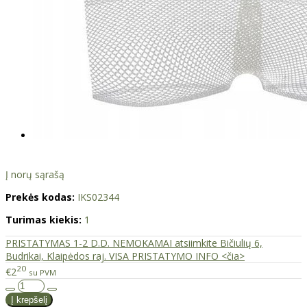
Į norų sąrašą
Prekės kodas:
IKS02344
Turimas kiekis:
1
PRISTATYMAS 1-2 D.D. NEMOKAMAI atsiimkite Bičiulių 6,
Budrikai, Klaipėdos raj. VISA PRISTATYMO INFO <čia>
20
€2
su PVM