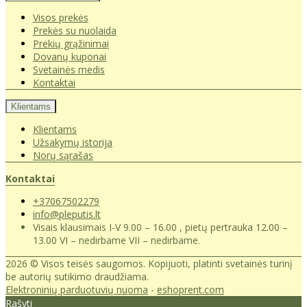
Visos prekės
Prekės su nuolaida
Prekių grąžinimai
Dovanų kuponai
Svetainės medis
Kontaktai
Klientams
Klientams
Užsakymų istorija
Norų sąrašas
Kontaktai
+37067502279
info@pleputis.lt
Visais klausimais I-V 9.00 – 16.00 , pietų pertrauka 12.00 –
13.00 VI – nedirbame VII – nedirbame.
2026 © Visos teisės saugomos. Kopijuoti, platinti svetainės turinį
be autorių sutikimo draudžiama.
Elektroninių parduotuvių nuoma
-
eshoprent.com
Rašyti