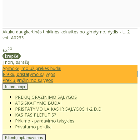
Akuku daugkartinės tinklinės kelnaitės po gimdymo, dydis - L, 2
vnt. А0233
..
20
€2
Į krepšelį
Į norų sąrašą
Apmokėjimo už prekes būdai
Prekių pristatymo sąlygos
Prekių grąžinimo sąlygos
Informacija
PREKIŲ GRĄŽINIMO SĄLYGOS
ATSISKAITYMO BŪDAI
PRISTATYMO LAIKAS IR SĄLYGOS 1-2 D.D
KAS TAS PLEPUTIS?
Pirkimo - pardavimo taisyklės
Privatumo politika
Klientų aptarnavimas