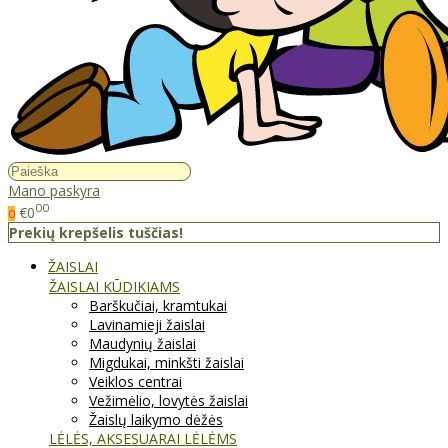
Mano paskyra
00
€0
0
Prekių krepšelis tuščias!
ŽAISLAI
ŽAISLAI KŪDIKIAMS
Barškučiai, kramtukai
Lavinamieji žaislai
Maudynių žaislai
Migdukai, minkšti žaislai
Veiklos centrai
Vežimėlio, lovytės žaislai
Žaislų laikymo dėžės
LĖLĖS, AKSESUARAI LĖLĖMS