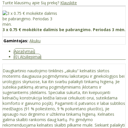
Turite klausimų apie šią prekę?
Klauskite
3 x 0.75 € mokėkite dalimis be pabrangimo. Periodas 3 mėn.
Gamintojas:
Akuku
Aprašymas
(0) Atsiliepimai
Daugkartinio naudojimo tinklinės „akuku“ kelnaitės skirtos
moterims daugiausia pogimdyminiu laikotarpiu ir ginekologijos bei
urologijos skyriuose, kai itin svarbu palaikyti tinkamą higieną. Jie
suteikia patikimą atramą pogimdyminiams įklotams ir
sugeriantiems įdėklams. Specialiai sukurta, itin kvėpuojanti
kelnaičių konstrukcija leidžia laisvai cirkuliuoti orui, suteikdama
komforto ir gaivumo pojūtį. Pagaminti iš patvarios ir labai subtilios
medžiagos (91 % poliesterio, 9 % poliuretano pluošto), jie
apsaugo nuo dirginimo ir užtikrina tinkamą higieną. Kelnaites
galima skalbti rankomis daug kartų. Po gimdymo
rekomenduojama kelnaites skalbti pilkame muile. Siekiant palaikyti