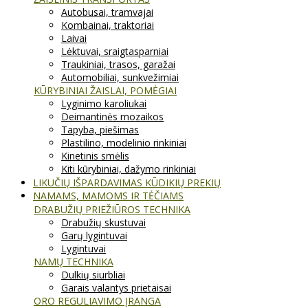
Autobusai, tramvajai
Kombainai, traktoriai
Laivai
Lėktuvai, sraigtasparniai
Traukiniai, trasos, garažai
Automobiliai, sunkvežimiai
KŪRYBINIAI ŽAISLAI, POMĖGIAI
Lyginimo karoliukai
Deimantinės mozaikos
Tapyba, piešimas
Plastilino, modelinio rinkiniai
Kinetinis smėlis
Kiti kūrybiniai, dažymo rinkiniai
LIKUČIŲ IŠPARDAVIMAS KŪDIKIŲ PREKIŲ
NAMAMS, MAMOMS IR TĖČIAMS
DRABUŽIŲ PRIEŽIŪROS TECHNIKA
Drabužių skustuvai
Garų lygintuvai
Lygintuvai
NAMŲ TECHNIKA
Dulkių siurbliai
Garais valantys prietaisai
ORO REGULIAVIMO ĮRANGA