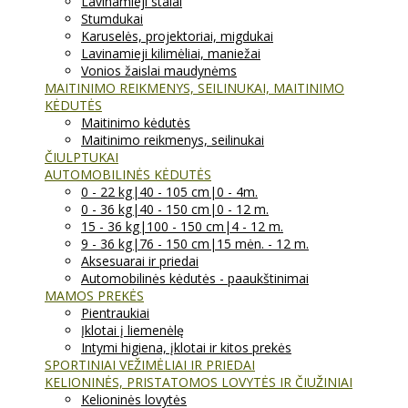
Lavinamieji stalai
Stumdukai
Karuselės, projektoriai, migdukai
Lavinamieji kilimėliai, maniežai
Vonios žaislai maudynėms
MAITINIMO REIKMENYS, SEILINUKAI, MAITINIMO
KĖDUTĖS
Maitinimo kėdutės
Maitinimo reikmenys, seilinukai
ČIULPTUKAI
AUTOMOBILINĖS KĖDUTĖS
0 - 22 kg|40 - 105 cm|0 - 4m.
0 - 36 kg|40 - 150 cm|0 - 12 m.
15 - 36 kg|100 - 150 cm|4 - 12 m.
9 - 36 kg|76 - 150 cm|15 mėn. - 12 m.
Aksesuarai ir priedai
Automobilinės kėdutės - paaukštinimai
MAMOS PREKĖS
Pientraukiai
Įklotai į liemenėlę
Intymi higiena, įklotai ir kitos prekės
SPORTINIAI VEŽIMĖLIAI IR PRIEDAI
KELIONINĖS, PRISTATOMOS LOVYTĖS IR ČIUŽINIAI
Kelioninės lovytės