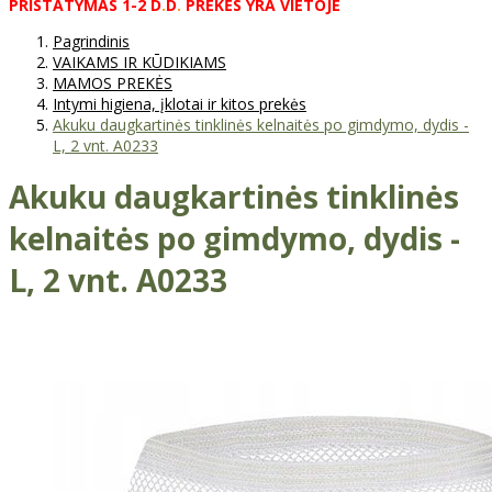
PRISTATYMAS
1-2
D
.
D
.
PREKĖS
YRA
VIETOJE
Pagrindinis
VAIKAMS IR KŪDIKIAMS
MAMOS PREKĖS
Intymi higiena, įklotai ir kitos prekės
Akuku daugkartinės tinklinės kelnaitės po gimdymo, dydis -
L, 2 vnt. А0233
Akuku daugkartinės tinklinės
kelnaitės po gimdymo, dydis -
L, 2 vnt. А0233