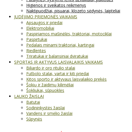
Higienos ir sveikatos reikmenys
Naktipuodžiai, pisuarai, klozeto sėdynės, laipteliai
JUDĖJIMO PRIEMONĖS VAIKAMS
Apsaugos ir priedai
Elektromobiliai
Paspiriamos mašinėlės, traktoriai, motociklai
Paspirtukai
Pedalais minami traktoriai, kartingai
Riedlentės
Triratukai ir balansiniai dviratukai
SPORTAS IR AKTYVUS LAISVALAIKIS VAIKAMS
Biliardo ir oro ritulio stalai
Futbolo stalai, vartai ir kiti priedai
Kitos sporto ir aktyvaus laisvalaikio prekės
Šokių ir žaidimų kilimėliai
Šokliukai, sūpuoklės
LAUKO ŽAISLAI
Batutai
Sodininkystės žaislai
Vandens ir smėlio žaislai
Sūpynės