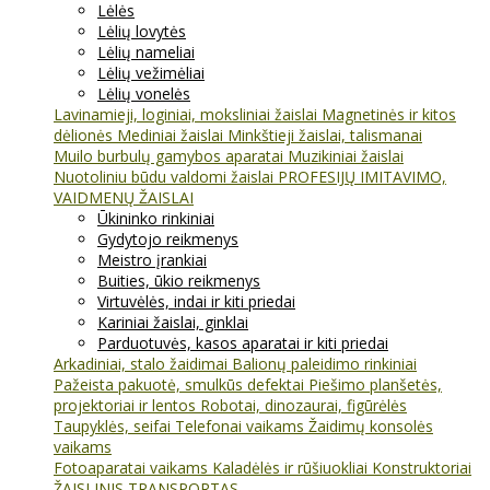
Lėlės
Lėlių lovytės
Lėlių nameliai
Lėlių vežimėliai
Lėlių vonelės
Lavinamieji, loginiai, moksliniai žaislai
Magnetinės ir kitos
dėlionės
Mediniai žaislai
Minkštieji žaislai, talismanai
Muilo burbulų gamybos aparatai
Muzikiniai žaislai
Nuotoliniu būdu valdomi žaislai
PROFESIJŲ IMITAVIMO,
VAIDMENŲ ŽAISLAI
Ūkininko rinkiniai
Gydytojo reikmenys
Meistro įrankiai
Buities, ūkio reikmenys
Virtuvėlės, indai ir kiti priedai
Kariniai žaislai, ginklai
Parduotuvės, kasos aparatai ir kiti priedai
Arkadiniai, stalo žaidimai
Balionų paleidimo rinkiniai
Pažeista pakuotė, smulkūs defektai
Piešimo planšetės,
projektoriai ir lentos
Robotai, dinozaurai, figūrėlės
Taupyklės, seifai
Telefonai vaikams
Žaidimų konsolės
vaikams
Fotoaparatai vaikams
Kaladėlės ir rūšiuokliai
Konstruktoriai
ŽAISLINIS TRANSPORTAS