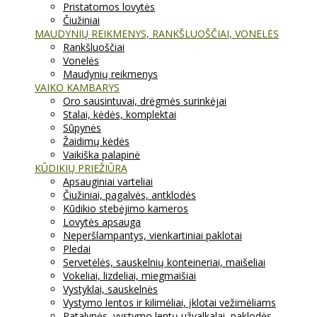
Pristatomos lovytės
Čiužiniai
MAUDYNIŲ REIKMENYS, RANKŠLUOŠČIAI, VONELĖS
Rankšluoščiai
Vonelės
Maudynių reikmenys
VAIKO KAMBARYS
Oro sausintuvai, drėgmės surinkėjai
Stalai, kėdės, komplektai
Sūpynės
Žaidimų kėdės
Vaikiška palapinė
KŪDIKIŲ PRIEŽIŪRA
Apsauginiai varteliai
Čiužiniai, pagalvės, antklodės
Kūdikio stebėjimo kameros
Lovytės apsauga
Neperšlampantys, vienkartiniai paklotai
Pledai
Servetėlės, sauskelnių konteineriai, maišeliai
Vokeliai, lizdeliai, miegmaišiai
Vystyklai, sauskelnės
Vystymo lentos ir kilimėliai, įklotai vežimėliams
Patalynės, vystymo lentų užvalkalai, paklodės