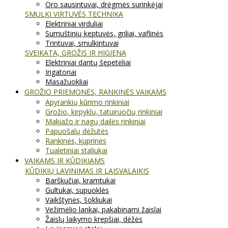
Oro sausintuvai, drėgmės surinkėjai
SMULKI VIRTUVĖS TECHNIKA
Elektriniai virduliai
Sumuštinių keptuvės, griliai, vaflinės
Trintuvai, smulkintuvai
SVEIKATA, GROŽIS IR HIGIENA
Elektriniai dantų šepetėliai
Irigatoriai
Masažuokliai
GROŽIO PRIEMONĖS, RANKINĖS VAIKAMS
Apyrankių kūrimo rinkiniai
Grožio, kirpyklų, tatuiruočių rinkiniai
Makiažo ir nagų dailės rinkiniai
Papuošalų dėžutės
Rankinės, kuprinės
Tualetiniai staliukai
VAIKAMS IR KŪDIKIAMS
KŪDIKIŲ LAVINIMAS IR LAISVALAIKIS
Barškučiai, kramtukai
Gultukai, supuoklės
Vaikštynės, šokliukai
Vežimėlio lankai, pakabinami žaislai
Žaislų laikymo krepšiai, dėžės