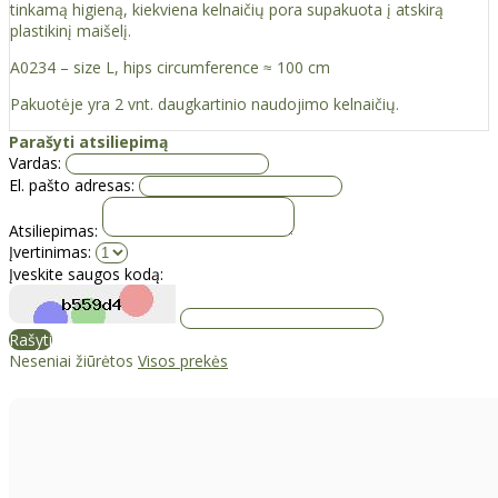
tinkamą higieną, kiekviena kelnaičių pora supakuota į atskirą
plastikinį maišelį.
A0234 – size L, hips circumference ≈ 100 cm
Pakuotėje yra 2 vnt. daugkartinio naudojimo kelnaičių.
Parašyti atsiliepimą
Vardas:
El. pašto adresas:
Atsiliepimas:
Įvertinimas:
Įveskite saugos kodą:
Rašyti
Neseniai žiūrėtos
Visos prekės