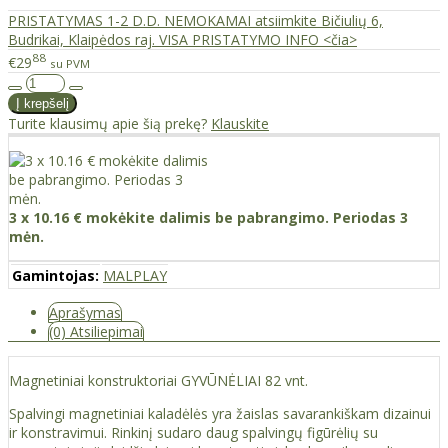
PRISTATYMAS 1-2 D.D. NEMOKAMAI atsiimkite Bičiulių 6,
Budrikai, Klaipėdos raj. VISA PRISTATYMO INFO <čia>
88
€29
su PVM
Turite klausimų apie šią prekę?
Klauskite
3 x 10.16 € mokėkite dalimis be pabrangimo. Periodas 3
mėn.
Gamintojas:
MALPLAY
Aprašymas
(0) Atsiliepimai
Magnetiniai konstruktoriai GYVŪNĖLIAI 82 vnt.
Spalvingi magnetiniai kaladėlės yra žaislas savarankiškam dizainui
ir konstravimui. Rinkinį sudaro daug spalvingų figūrėlių su