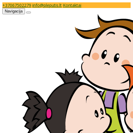
+37067502279
info@pleputis.lt
Kontaktai
Navigacija