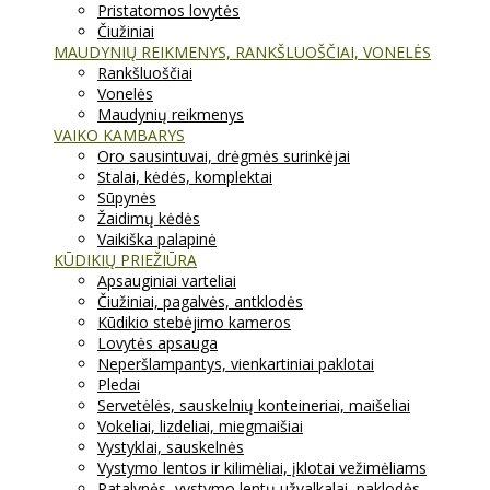
Pristatomos lovytės
Čiužiniai
MAUDYNIŲ REIKMENYS, RANKŠLUOŠČIAI, VONELĖS
Rankšluoščiai
Vonelės
Maudynių reikmenys
VAIKO KAMBARYS
Oro sausintuvai, drėgmės surinkėjai
Stalai, kėdės, komplektai
Sūpynės
Žaidimų kėdės
Vaikiška palapinė
KŪDIKIŲ PRIEŽIŪRA
Apsauginiai varteliai
Čiužiniai, pagalvės, antklodės
Kūdikio stebėjimo kameros
Lovytės apsauga
Neperšlampantys, vienkartiniai paklotai
Pledai
Servetėlės, sauskelnių konteineriai, maišeliai
Vokeliai, lizdeliai, miegmaišiai
Vystyklai, sauskelnės
Vystymo lentos ir kilimėliai, įklotai vežimėliams
Patalynės, vystymo lentų užvalkalai, paklodės