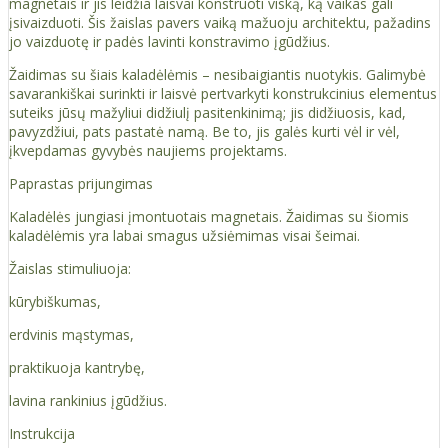
magnetais ir jis leidžia laisvai konstruoti viską, ką vaikas gali
įsivaizduoti. Šis žaislas pavers vaiką mažuoju architektu, pažadins
jo vaizduotę ir padės lavinti konstravimo įgūdžius.
Žaidimas su šiais kaladėlėmis – nesibaigiantis nuotykis. Galimybė
savarankiškai surinkti ir laisvė pertvarkyti konstrukcinius elementus
suteiks jūsų mažyliui didžiulį pasitenkinimą; jis didžiuosis, kad,
pavyzdžiui, pats pastatė namą. Be to, jis galės kurti vėl ir vėl,
įkvepdamas gyvybės naujiems projektams.
Paprastas prijungimas
Kaladėlės jungiasi įmontuotais magnetais. Žaidimas su šiomis
kaladėlėmis yra labai smagus užsiėmimas visai šeimai.
Žaislas stimuliuoja:
kūrybiškumas,
erdvinis mąstymas,
praktikuoja kantrybę,
lavina rankinius įgūdžius.
Instrukcija