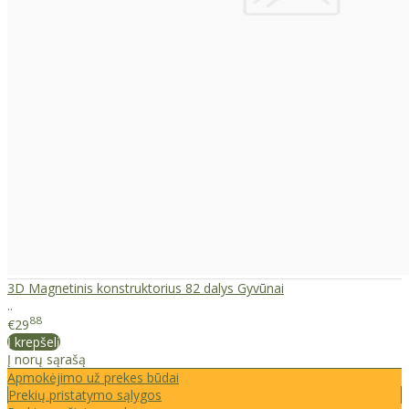
3D Magnetinis konstruktorius 82 dalys Gyvūnai
..
88
€29
Į krepšelį
Į norų sąrašą
Apmokėjimo už prekes būdai
Prekių pristatymo sąlygos