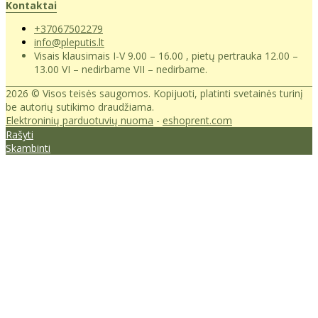
Kontaktai
+37067502279
info@pleputis.lt
Visais klausimais I-V 9.00 – 16.00 , pietų pertrauka 12.00 –
13.00 VI – nedirbame VII – nedirbame.
2026 © Visos teisės saugomos. Kopijuoti, platinti svetainės turinį
be autorių sutikimo draudžiama.
Elektroninių parduotuvių nuoma
-
eshoprent.com
Rašyti
Skambinti