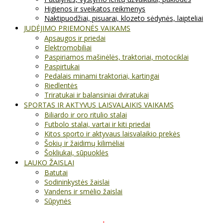
Higienos ir sveikatos reikmenys
Naktipuodžiai, pisuarai, klozeto sėdynės, laipteliai
JUDĖJIMO PRIEMONĖS VAIKAMS
Apsaugos ir priedai
Elektromobiliai
Paspiriamos mašinėlės, traktoriai, motociklai
Paspirtukai
Pedalais minami traktoriai, kartingai
Riedlentės
Triratukai ir balansiniai dviratukai
SPORTAS IR AKTYVUS LAISVALAIKIS VAIKAMS
Biliardo ir oro ritulio stalai
Futbolo stalai, vartai ir kiti priedai
Kitos sporto ir aktyvaus laisvalaikio prekės
Šokių ir žaidimų kilimėliai
Šokliukai, sūpuoklės
LAUKO ŽAISLAI
Batutai
Sodininkystės žaislai
Vandens ir smėlio žaislai
Sūpynės