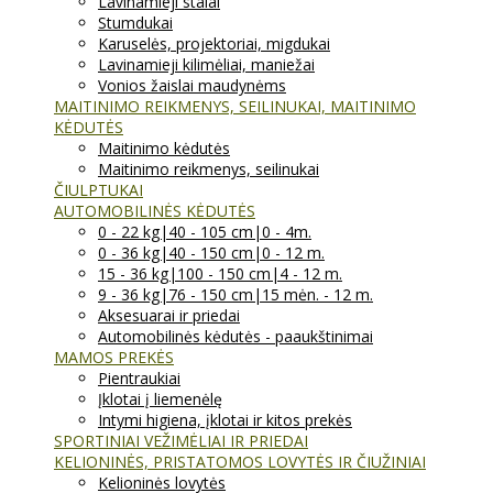
Lavinamieji stalai
Stumdukai
Karuselės, projektoriai, migdukai
Lavinamieji kilimėliai, maniežai
Vonios žaislai maudynėms
MAITINIMO REIKMENYS, SEILINUKAI, MAITINIMO
KĖDUTĖS
Maitinimo kėdutės
Maitinimo reikmenys, seilinukai
ČIULPTUKAI
AUTOMOBILINĖS KĖDUTĖS
0 - 22 kg|40 - 105 cm|0 - 4m.
0 - 36 kg|40 - 150 cm|0 - 12 m.
15 - 36 kg|100 - 150 cm|4 - 12 m.
9 - 36 kg|76 - 150 cm|15 mėn. - 12 m.
Aksesuarai ir priedai
Automobilinės kėdutės - paaukštinimai
MAMOS PREKĖS
Pientraukiai
Įklotai į liemenėlę
Intymi higiena, įklotai ir kitos prekės
SPORTINIAI VEŽIMĖLIAI IR PRIEDAI
KELIONINĖS, PRISTATOMOS LOVYTĖS IR ČIUŽINIAI
Kelioninės lovytės