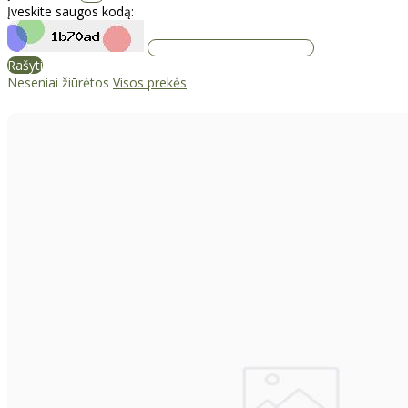
Įveskite saugos kodą:
Rašyti
Neseniai žiūrėtos
Visos prekės