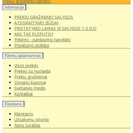
Prekių grąžinimo sąlygos
Informacija
PREKIŲ GRĄŽINIMO SĄLYGOS
ATSISKAITYMO BŪDAI
PRISTATYMO LAIKAS IR SĄLYGOS 1-2 D.D
KAS TAS PLEPUTIS?
Pirkimo - pardavimo taisyklės
Privatumo politika
Klientų aptarnavimas
Visos prekės
Prekės su nuolaida
Prekių grąžinimai
Dovanų kuponai
Svetainės medis
Kontaktai
Klientams
Klientams
Užsakymų istorija
Norų sąrašas