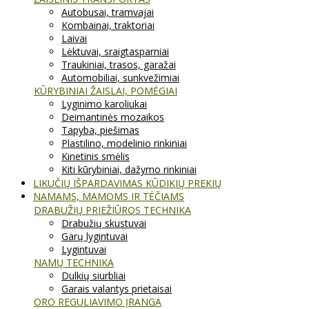
Autobusai, tramvajai
Kombainai, traktoriai
Laivai
Lėktuvai, sraigtasparniai
Traukiniai, trasos, garažai
Automobiliai, sunkvežimiai
KŪRYBINIAI ŽAISLAI, POMĖGIAI
Lyginimo karoliukai
Deimantinės mozaikos
Tapyba, piešimas
Plastilino, modelinio rinkiniai
Kinetinis smėlis
Kiti kūrybiniai, dažymo rinkiniai
LIKUČIŲ IŠPARDAVIMAS KŪDIKIŲ PREKIŲ
NAMAMS, MAMOMS IR TĖČIAMS
DRABUŽIŲ PRIEŽIŪROS TECHNIKA
Drabužių skustuvai
Garų lygintuvai
Lygintuvai
NAMŲ TECHNIKA
Dulkių siurbliai
Garais valantys prietaisai
ORO REGULIAVIMO ĮRANGA