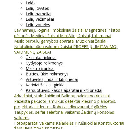
Lėlės
Lėlių lovytės
Lėlių nameliai
Lėlių vežimėliai
Lėlių vonelės
Lavinamieji, loginiai, moksliniai žaislai
Magnetinės ir kitos
dėlionės
Mediniai žaislai
Minkštieji žaislai, talismanai
Muilo burbulų gamybos aparatai
Muzikiniai žaislai
Nuotoliniu būdu valdomi žaislai
PROFESIJŲ IMITAVIMO,
VAIDMENŲ ŽAISLAI
Ūkininko rinkiniai
Gydytojo reikmenys
Meistro įrankiai
Buities, ūkio reikmenys
Virtuvėlės, indai ir kiti priedai
Kariniai žaislai, ginklai
Parduotuvės, kasos aparatai ir kiti priedai
Arkadiniai, stalo žaidimai
Balionų paleidimo rinkiniai
Pažeista pakuotė, smulkūs defektai
Piešimo planšetės,
projektoriai ir lentos
Robotai, dinozaurai, figūrėlės
Taupyklės, seifai
Telefonai vaikams
Žaidimų konsolės
vaikams
Fotoaparatai vaikams
Kaladėlės ir rūšiuokliai
Konstruktoriai
ŽAISLINIS TRANSPORTAS