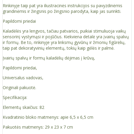
Rinkinyje taip pat yra iliustracinės instrukcijos su pavyzdinėmis
grandinėmis ir žingsnis po žingsnio parodyta, kaip jas surinkti.
Papildomi priedai
Kaladėlės yra lengvos, tačiau patvarios, puikiai stimuliuoja vaikų
sensorinį vystymąsi ir pojūčius. Kiekviena detalė yra įvairių spalvų
ir formų. Be to, rinkinyje yra linksmų gyvūnų ir žmonių figūrėlių,
taip pat dekoratyvinių elementų, tokių kaip gėlės ir palmė.
Įvairių spalvų ir formų kaladėlių dėjimas į krūvą,
Papildomi priedai,
Universalus vadovas,
Originali pakuotė.
Specifikacija:
Elementų skaičius: 82
Kvadratinio bloko matmenys: apie 6,5 x 6,5 cm
Pakuotės matmenys: 29 x 23 x 7 cm