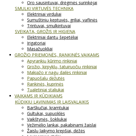
Oro sausintuvai, drėgmės surinkėjai
SMULKI VIRTUVĖS TECHNIKA
Elektriniai virduliai
Sumuštinių keptuvės, griliai, vaflinės
Trintuvai, smulkintuvai
SVEIKATA, GROŽIS IR HIGIENA
Elektriniai dantų šepetėliai
Irigatoriai
Masažuokliai
GROŽIO PRIEMONĖS, RANKINĖS VAIKAMS
Apyrankių kūrimo rinkiniai
Grožio, kirpyklų, tatuiruočių rinkiniai
Makiažo ir nagų dailės rinkiniai
Papuošalų dėžutės
Rankinės, kuprinės
Tualetiniai staliukai
VAIKAMS IR KŪDIKIAMS
KŪDIKIŲ LAVINIMAS IR LAISVALAIKIS
Barškučiai, kramtukai
Gultukai, supuoklės
Vaikštynės, šokliukai
Vežimėlio lankai, pakabinami žaislai
Žaislų laikymo krepšiai, dėžės