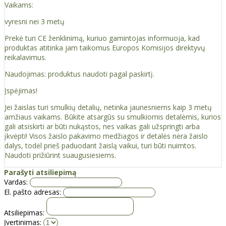
Vaikams:
vyresni nei 3 metų
Prekė turi CE ženklinimą, kuriuo gamintojas informuoja, kad
produktas atitinka jam taikomus Europos Komisijos direktyvų
reikalavimus.
Naudojimas: produktus naudoti pagal paskirtį.
Įspėjimas!
Jei žaislas turi smulkių detalių, netinka jaunesniems kaip 3 metų
amžiaus vaikams. Būkite atsargūs su smulkiomis detalėmis, kurios
gali atsiskirti ar būti nukąstos, nes vaikas gali užspringti arba
įkvėpti! Visos žaislо pakavimo medžiagos ir detalės nėra žaislo
dalys, todėl prieš paduodant žaislą vaikui, turi būti nuimtos.
Naudoti prižiūrint suaugusiesiems.
Parašyti atsiliepimą
Vardas:
El. pašto adresas:
Atsiliepimas:
Įvertinimas: