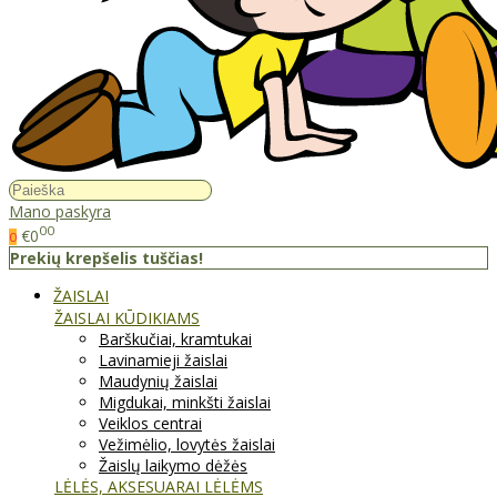
Mano paskyra
00
€0
0
Prekių krepšelis tuščias!
ŽAISLAI
ŽAISLAI KŪDIKIAMS
Barškučiai, kramtukai
Lavinamieji žaislai
Maudynių žaislai
Migdukai, minkšti žaislai
Veiklos centrai
Vežimėlio, lovytės žaislai
Žaislų laikymo dėžės
LĖLĖS, AKSESUARAI LĖLĖMS