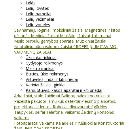
Lėlės
Lėlių lovytės
Lėlių nameliai
Lėlių vežimėliai
Lėlių vonelės
Lavinamieji, loginiai, moksliniai žaislai
Magnetinės ir kitos
dėlionės
Mediniai žaislai
Minkštieji žaislai, talismanai
Muilo burbulų gamybos aparatai
Muzikiniai žaislai
Nuotoliniu būdu valdomi žaislai
PROFESIJŲ IMITAVIMO,
VAIDMENŲ ŽAISLAI
Ūkininko rinkiniai
Gydytojo reikmenys
Meistro įrankiai
Buities, ūkio reikmenys
Virtuvėlės, indai ir kiti priedai
Kariniai žaislai, ginklai
Parduotuvės, kasos aparatai ir kiti priedai
Arkadiniai, stalo žaidimai
Balionų paleidimo rinkiniai
Pažeista pakuotė, smulkūs defektai
Piešimo planšetės,
projektoriai ir lentos
Robotai, dinozaurai, figūrėlės
Taupyklės, seifai
Telefonai vaikams
Žaidimų konsolės
vaikams
Fotoaparatai vaikams
Kaladėlės ir rūšiuokliai
Konstruktoriai
ŽAISLINIS TRANSPORTAS