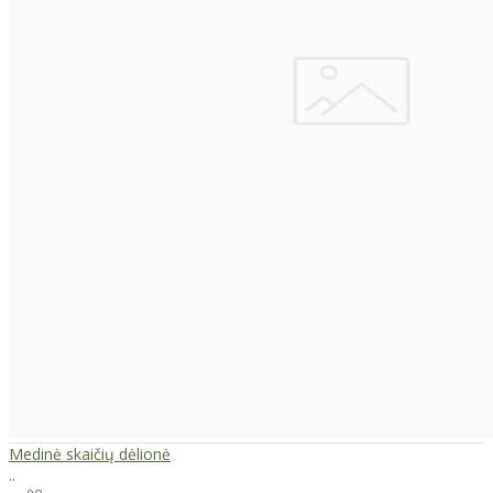
Medinė skaičių dėlionė
..