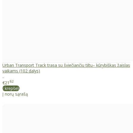
Urban Transport Track trasa su šviečiančiu tiltu– kūrybiškas žaislas
vaikams (102 dalys)
..
82
€21
Į krepšelį
Į norų sąrašą