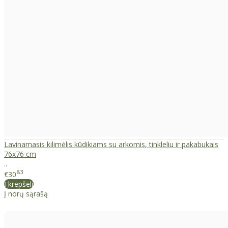
Lavinamasis kilimėlis kūdikiams su arkomis, tinkleliu ir pakabukais
76x76 cm
..
83
€30
Į krepšelį
Į norų sąrašą