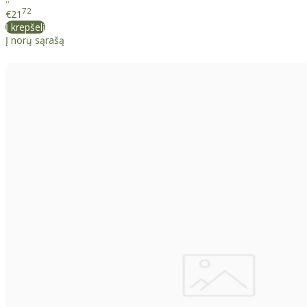
72
€21
Į krepšelį
Į norų sąrašą