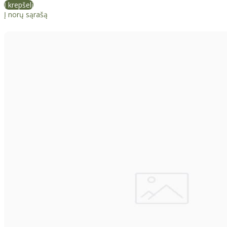
Į krepšelį
Į norų sąrašą