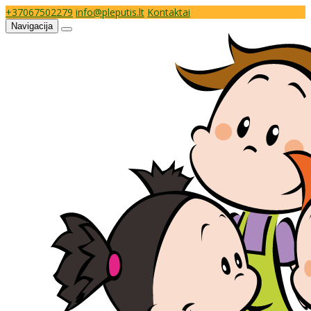
+37067502279
info@pleputis.lt
Kontaktai
Navigacija