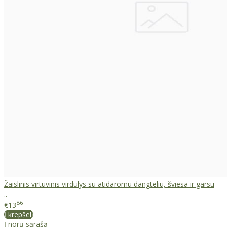
Žaislinis virtuvinis virdulys su atidaromu dangteliu, šviesa ir garsu
..
86
€13
Į krepšelį
Į norų sąrašą