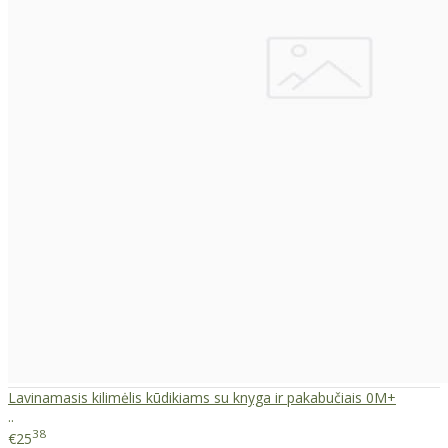
Lavinamasis kilimėlis kūdikiams su knyga ir pakabučiais 0M+
..
38
€25