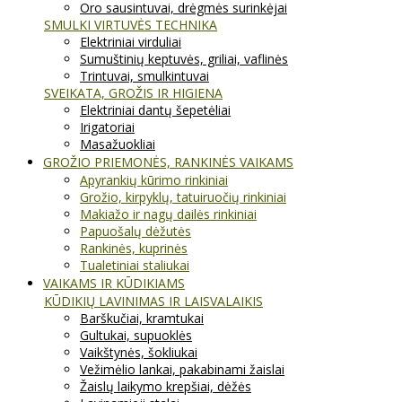
Oro sausintuvai, drėgmės surinkėjai
SMULKI VIRTUVĖS TECHNIKA
Elektriniai virduliai
Sumuštinių keptuvės, griliai, vaflinės
Trintuvai, smulkintuvai
SVEIKATA, GROŽIS IR HIGIENA
Elektriniai dantų šepetėliai
Irigatoriai
Masažuokliai
GROŽIO PRIEMONĖS, RANKINĖS VAIKAMS
Apyrankių kūrimo rinkiniai
Grožio, kirpyklų, tatuiruočių rinkiniai
Makiažo ir nagų dailės rinkiniai
Papuošalų dėžutės
Rankinės, kuprinės
Tualetiniai staliukai
VAIKAMS IR KŪDIKIAMS
KŪDIKIŲ LAVINIMAS IR LAISVALAIKIS
Barškučiai, kramtukai
Gultukai, supuoklės
Vaikštynės, šokliukai
Vežimėlio lankai, pakabinami žaislai
Žaislų laikymo krepšiai, dėžės