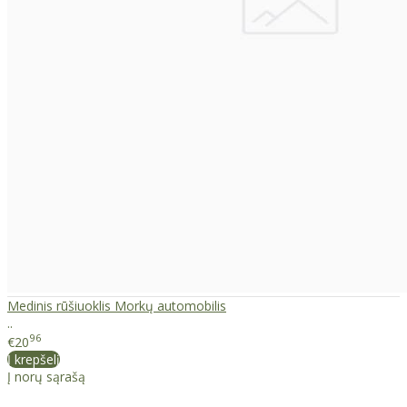
Medinis rūšiuoklis Morkų automobilis
..
96
€20
Į krepšelį
Į norų sąrašą