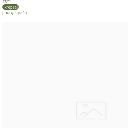
90
€8
Į krepšelį
Į norų sąrašą