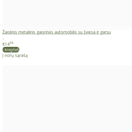
Žaislinis metalinis gaisrinės automobilis su šviesa ir garsu
..
56
€14
Į krepšelį
Į norų sąrašą