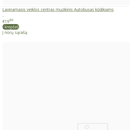
Lavinamasis veiklos centras muzikinis Autobusas kūdikiams
..
89
€19
Į krepšelį
Į norų sąrašą