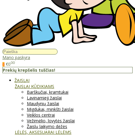
Mano paskyra
00
€0
0
Prekių krepšelis tuščias!
ŽAISLAI
ŽAISLAI KŪDIKIAMS
Barškučiai, kramtukai
Lavinamieji žaislai
Maudynių žaislai
Migdukai, minkšti žaislai
Veiklos centrai
Vežimėlio, lovytės žaislai
Žaislų laikymo dėžės
LĖLĖS, AKSESUARAI LĖLĖMS