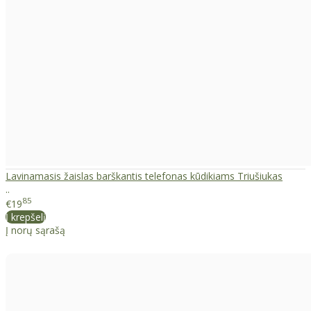
Lavinamasis žaislas barškantis telefonas kūdikiams Triušiukas
..
85
€19
Į krepšelį
Į norų sąrašą