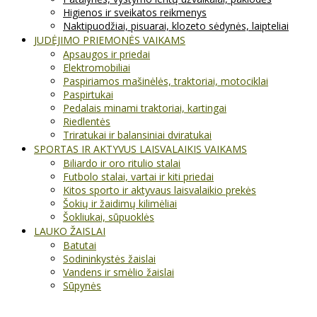
Higienos ir sveikatos reikmenys
Naktipuodžiai, pisuarai, klozeto sėdynės, laipteliai
JUDĖJIMO PRIEMONĖS VAIKAMS
Apsaugos ir priedai
Elektromobiliai
Paspiriamos mašinėlės, traktoriai, motociklai
Paspirtukai
Pedalais minami traktoriai, kartingai
Riedlentės
Triratukai ir balansiniai dviratukai
SPORTAS IR AKTYVUS LAISVALAIKIS VAIKAMS
Biliardo ir oro ritulio stalai
Futbolo stalai, vartai ir kiti priedai
Kitos sporto ir aktyvaus laisvalaikio prekės
Šokių ir žaidimų kilimėliai
Šokliukai, sūpuoklės
LAUKO ŽAISLAI
Batutai
Sodininkystės žaislai
Vandens ir smėlio žaislai
Sūpynės