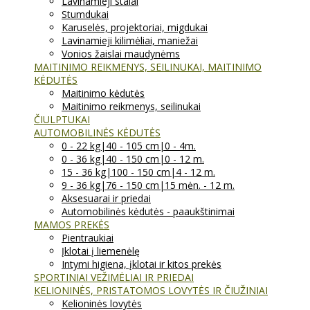
Lavinamieji stalai
Stumdukai
Karuselės, projektoriai, migdukai
Lavinamieji kilimėliai, maniežai
Vonios žaislai maudynėms
MAITINIMO REIKMENYS, SEILINUKAI, MAITINIMO
KĖDUTĖS
Maitinimo kėdutės
Maitinimo reikmenys, seilinukai
ČIULPTUKAI
AUTOMOBILINĖS KĖDUTĖS
0 - 22 kg|40 - 105 cm|0 - 4m.
0 - 36 kg|40 - 150 cm|0 - 12 m.
15 - 36 kg|100 - 150 cm|4 - 12 m.
9 - 36 kg|76 - 150 cm|15 mėn. - 12 m.
Aksesuarai ir priedai
Automobilinės kėdutės - paaukštinimai
MAMOS PREKĖS
Pientraukiai
Įklotai į liemenėlę
Intymi higiena, įklotai ir kitos prekės
SPORTINIAI VEŽIMĖLIAI IR PRIEDAI
KELIONINĖS, PRISTATOMOS LOVYTĖS IR ČIUŽINIAI
Kelioninės lovytės