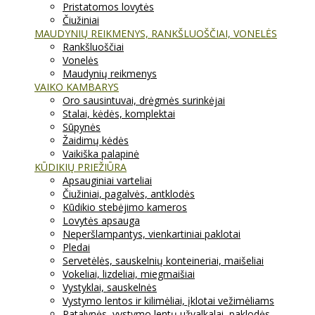
Pristatomos lovytės
Čiužiniai
MAUDYNIŲ REIKMENYS, RANKŠLUOŠČIAI, VONELĖS
Rankšluoščiai
Vonelės
Maudynių reikmenys
VAIKO KAMBARYS
Oro sausintuvai, drėgmės surinkėjai
Stalai, kėdės, komplektai
Sūpynės
Žaidimų kėdės
Vaikiška palapinė
KŪDIKIŲ PRIEŽIŪRA
Apsauginiai varteliai
Čiužiniai, pagalvės, antklodės
Kūdikio stebėjimo kameros
Lovytės apsauga
Neperšlampantys, vienkartiniai paklotai
Pledai
Servetėlės, sauskelnių konteineriai, maišeliai
Vokeliai, lizdeliai, miegmaišiai
Vystyklai, sauskelnės
Vystymo lentos ir kilimėliai, įklotai vežimėliams
Patalynės, vystymo lentų užvalkalai, paklodės