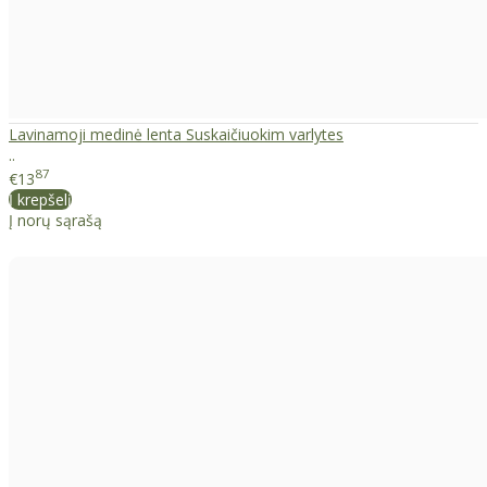
Lavinamoji medinė lenta Suskaičiuokim varlytes
..
87
€13
Į krepšelį
Į norų sąrašą