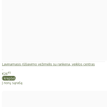
Lavinamasis rūšiavimo vežimėlis su rankena, veiklos centras
..
45
€26
Į krepšelį
Į norų sąrašą