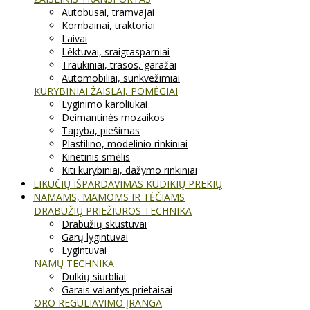
Autobusai, tramvajai
Kombainai, traktoriai
Laivai
Lėktuvai, sraigtasparniai
Traukiniai, trasos, garažai
Automobiliai, sunkvežimiai
KŪRYBINIAI ŽAISLAI, POMĖGIAI
Lyginimo karoliukai
Deimantinės mozaikos
Tapyba, piešimas
Plastilino, modelinio rinkiniai
Kinetinis smėlis
Kiti kūrybiniai, dažymo rinkiniai
LIKUČIŲ IŠPARDAVIMAS KŪDIKIŲ PREKIŲ
NAMAMS, MAMOMS IR TĖČIAMS
DRABUŽIŲ PRIEŽIŪROS TECHNIKA
Drabužių skustuvai
Garų lygintuvai
Lygintuvai
NAMŲ TECHNIKA
Dulkių siurbliai
Garais valantys prietaisai
ORO REGULIAVIMO ĮRANGA