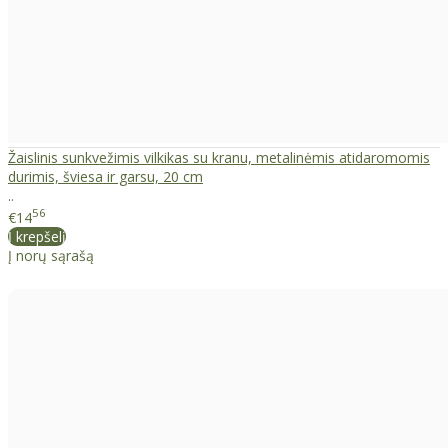
Žaislinis sunkvežimis vilkikas su kranu, metalinėmis atidaromomis
durimis, šviesa ir garsu, 20 cm
..
56
€14
Į krepšelį
Į norų sąrašą